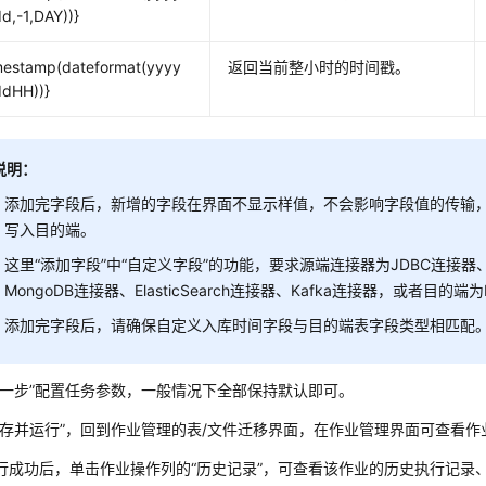
,-1,DAY))}
mestamp(dateformat(yyyy
返回当前整小时的时间戳。
dHH))}
说明：
添加完字段后，新增的字段在界面不显示样值，不会影响字段值的传输，
写入目的端。
这里
“添加字段”
中
“自定义字段”
的功能，要求源端连接器为JDBC连接器、
MongoDB连接器、ElasticSearch连接器、Kafka连接器，或者目的端
添加完字段后，请确保自定义入库时间字段与目的端表字段类型相匹配
下一步”
配置任务参数，一般情况下全部保持默认即可。
保存并运行”
，回到作业管理的表/文件迁移界面，在作业管理界面可查看作
行成功后，单击作业操作列的
“历史记录”
，可查看该作业的历史执行记录