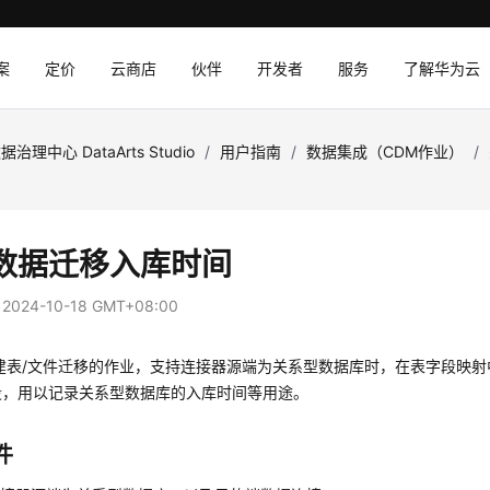
案
定价
云商店
伙伴
开发者
服务
了解华为云
据治理中心 DataArts Studio
/
用户指南
/
数据集成（CDM作业）
/
数据迁移入库时间
：
2024-10-18 GMT+08:00
创建表/文件迁移的作业，支持连接器源端为关系型数据库时，在表字段映
段，用以记录关系型数据库的入库时间等用途。
件