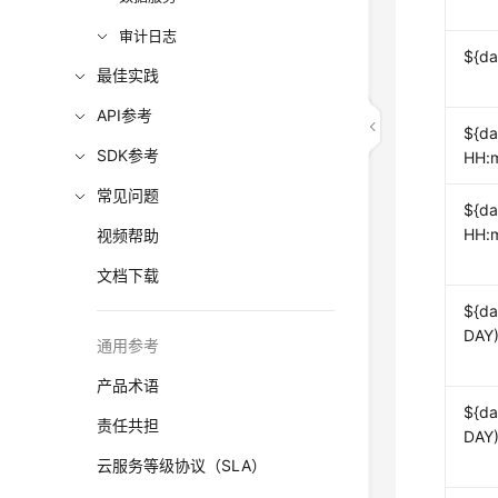
审计日志
${da
最佳实践
API参考
${da
SDK参考
HH:m
常见问题
${d
HH:m
视频帮助
文档下载
${da
DAY)
通用参考
产品术语
${da
责任共担
DAY)
云服务等级协议（SLA）