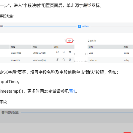
下一步”
，进入
“字段映射”
配置页面后，单击源字段
图标。
字段映射
自定义字段”
页签，填写字段名称及字段值后单击
“确认”
按钮，例如：
putTime。
timestamp()}，更多时间宏变量请参见
表1
。
字段