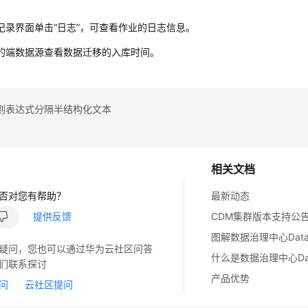
记录界面单击
“日志”
，可查看作业的日志信息。
的端数据源查看数据迁移的入库时间。
则表达式分隔半结构化文本
相关文档
否对您有帮助？
最新动态
提供反馈
CDM集群版本支持公
图解数据治理中心DataArt
疑问，您也可以通过华为云社区问答
什么是数据治理中心DataA
们联系探讨
产品优势
问
云社区提问