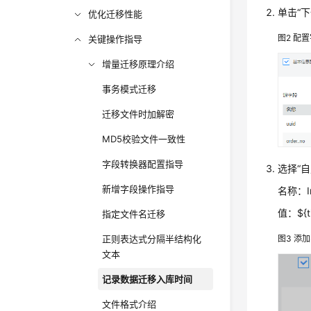
单击
“
优化迁移性能
图2
配置
关键操作指导
增量迁移原理介绍
事务模式迁移
迁移文件时加解密
MD5校验文件一致性
字段转换器配置指导
选择
“
新增字段操作指导
名称：In
值：${
指定文件名迁移
图3
添加
正则表达式分隔半结构化
文本
记录数据迁移入库时间
文件格式介绍