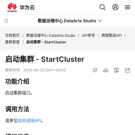
数据治理中心 DataArts Studio
文档首页
/
数据治理中心 DataArts Studio
/
API参考
/
数据集成API
/
集群管理
/
启动集群 - StartCluster
最
启动集群 - StartCluster
新
动
更新时间：
2026-06-25 GMT+08:00
态
功能介绍
服
启动集群接口。
务
公
告
调用方法
请参见
如何调用API
。
产
品