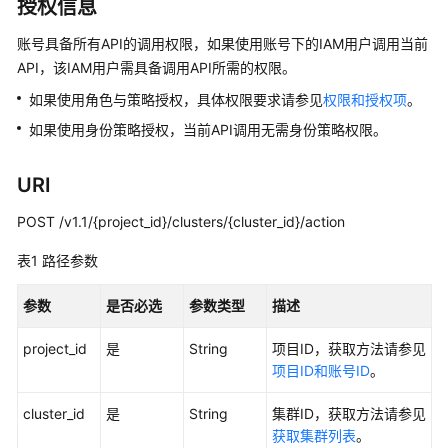
介
授权信息
绍
账号具备所有API的调用权限，如果使用账号下的IAM用户调用当前
API，该IAM用户需具备调用API所需的权限。
数
据
如果使用角色与策略授权，具体权限要求请参见
权限和授权项
。
治
如果使用身份策略授权，当前API调用无需身份策略权限。
理
方
法
URI
论
POST /v1.1/{project_id}/clusters/{cluster_id}/action
快
表1
路径参数
速
入
参数
是否必选
参数类型
描述
门
project_id
是
String
项目ID，获取方法请参见
用
项目ID和账号ID
。
户
指
cluster_id
是
String
集群ID，获取方法请参见
南
获取集群列表
。