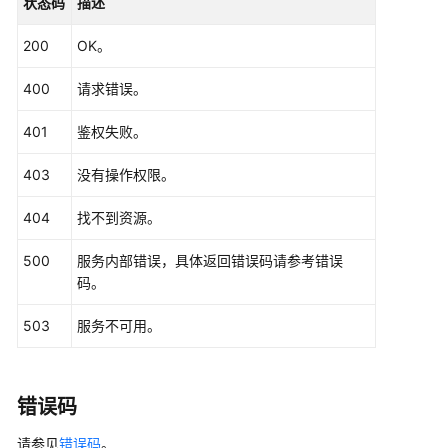
状态码
描述
目
StartClusterRequest
request
=
new
StartCl
ID
        request.withClusterId(
"{cluster_id}"
);

200
OK。
-
CdmStartClusterReq
body
=
new
CdmStartClu
ShowEnterpriseProjects
        body.withStart(
new
Object
());

400
请求错误。
        request.withBody(body);

try
 {

查
401
鉴权失败。
StartClusterResponse
response
=
 clien
询
            System.out.println(response.toString()
集
403
没有操作权限。
        } 
catch
 (ConnectionException e) {

群
            e.printStackTrace();

的
404
找不到资源。
        } 
catch
 (RequestTimeoutException e) {

企
            e.printStackTrace();

业
500
服务内部错误，具体返回错误码请参考错误
        } 
catch
 (ServiceResponseException e) {

项
码。
            e.printStackTrace();

目
            System.out.println(e.getHttpStatusCode
ID
503
服务不可用。
            System.out.println(e.getRequestId());

-
            System.out.println(e.getErrorCode());

ShowClusterEnterpriseProjects
            System.out.println(e.getErrorMsg());

错误码
        }

查
    }

询
请参见
错误码
。