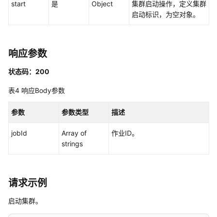
如
start
是
Object
集群启动操作，定义集群
何
启动标识，为空对象。
调
用
API
响应参数
数
状态码：200
据
集
表4
响应Body参数
成
API
参数
参数类型
描述
集
jobId
Array of
作业ID。
群
strings
管
理
请求示例
查
询
启动集群。
集
群