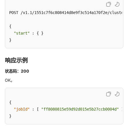
详
情
POST /v1.1/1551c7f6c808414d8e9f3c514a170f2e/clusters
-
ShowClusterDetail
{

"start"
 : { }

删
}
除
集
群
响应示例
-
DeleteCluster
状态码：200
OK。
查
询
所
有
{
可
"jobId"
:
[
"ff8080815e59d92d015e5b27ccb0004d"
]
用
}
区
-