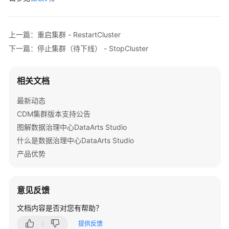
集
群
实
上一篇：重启集群 - RestartCluster
例
信
下一篇：停止集群（待下线） - StopCluster
息
-
相关文档
ShowInstanceDetail
最新动态
修
CDM集群版本支持公告
改
图解数据治理中心DataArts Studio
集
群
什么是数据治理中心DataArts Studio
-
产品优势
ModifyCluster
重
意见反馈
启
集
文档内容是否对您有帮助？
群
提供反馈