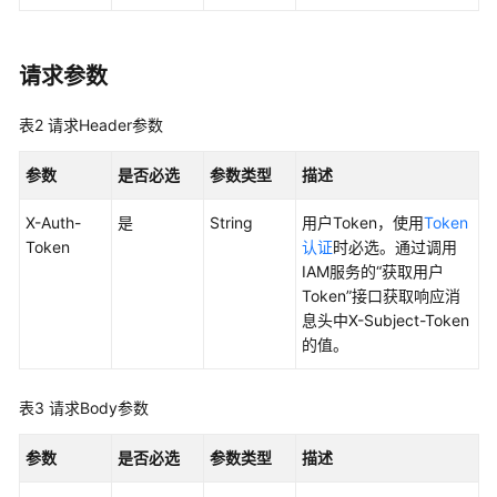
最
佳
请求参数
实
践
表2
请求Header参数
API
参
参数
是否必选
参数类型
描述
考
X-Auth-
是
String
用户Token，使用
Token
Token
认证
时必选。通过调用
使
IAM服务的“获取用户
用
Token”接口获取响应消
前
息头中X-Subject-Token
必
的值。
读
API
表3
请求Body参数
概
览
参数
是否必选
参数类型
描述