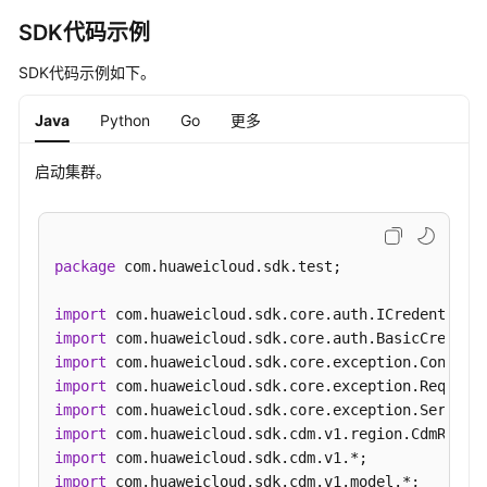
ShowAvailabilityZones
SDK代码示例
查
SDK代码示例如下。
询
支
Java
Python
Go
更多
持
的
启动集群。
版
本
-
ShowDatastores
package
 com.huaweicloud.sdk.test;

查
import
询
import
版
import
本
import
规
import
格
import
-
import
ShowFlavors
import
 com.huaweicloud.sdk.cdm.v1.model.*;
