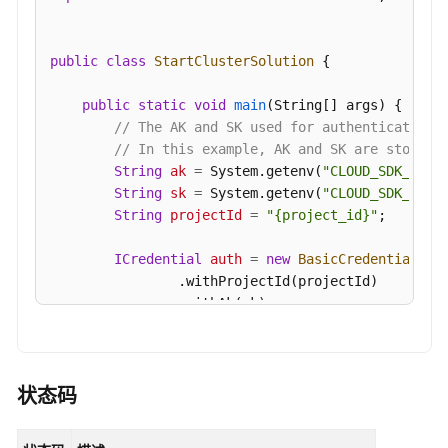
查
询
public
class
StartClusterSolution
 {

规
格
public
static
void
main
(String[] args)
 {

详
// The AK and SK used for authentication 
情
// In this example, AK and SK are stored 
-
String
ak
=
 System.getenv(
"CLOUD_SDK_AK"
);
ShowFlavorDetail
String
sk
=
 System.getenv(
"CLOUD_SDK_SK"
);
String
projectId
=
"{project_id}"
;

查
询
ICredential
auth
=
new
BasicCredentials
()

所
                .withProjectId(projectId)

有
                .withAk(ak)

集
                .withSk(sk);

群
的
CdmClient
client
=
 CdmClient.newBuilder()

企
                .withCredential(auth)

状态码
业
                .withRegion(CdmRegion.valueOf(
"<Y
项
                .build();
