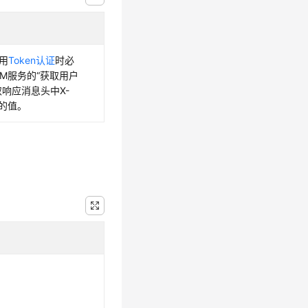
使用
Token认证
时必
AM服务的“获取用户
获取响应消息头中X-
en的值。