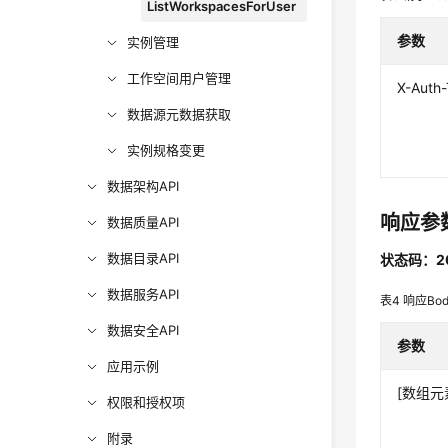
ListWorkspacesForUser
参数
实例管理
工作空间用户管理
X-Auth
数据源元数据获取
实例规格变更
数据架构API
响应参
数据质量API
数据目录API
状态码：2
数据服务API
表4
响应Bo
数据安全API
参数
应用示例
[数组元
权限和授权项
附录