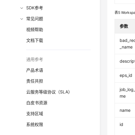
SDK参考
表5
Worksp
常见问题
参数
视频帮助
文档下载
bad_rec
_name
通用参考
descrip
产品术语
eps_id
责任共担
job_log
云服务等级协议（SLA）
me
白皮书资源
name
支持区域
系统权限
id