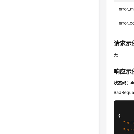
error_
error_c
请求示
无
响应示
状态码：4
BadRequ
{
"err
"err