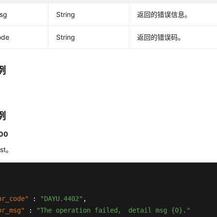
msg
String
返回的错误信息。
ode
String
返回的错误码。
例
例
00
est。
or_code"
:
"DAYU.4402"
,
or_msg"
:
"The operation failed， detail msg {0}."