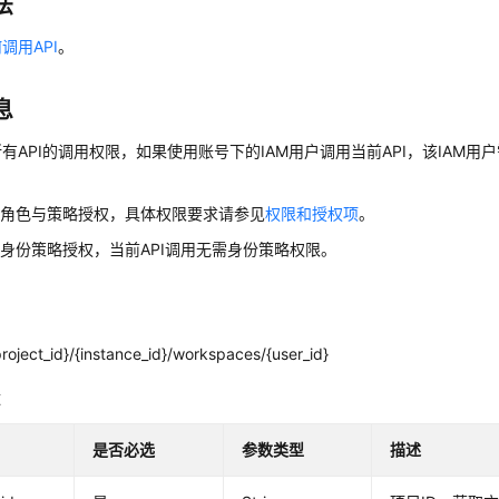
法
调用API
。
息
有API的调用权限，如果使用账号下的IAM用户调用当前API，该IAM用户
用角色与策略授权，具体权限要求请参见
权限和授权项
。
身份策略授权，当前API调用无需身份策略权限。
roject_id}/{instance_id}/workspaces/{user_id}
数
是否必选
参数类型
描述