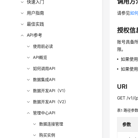
调用方
快速入门
用户指南
请参见
如何
最佳实践
授权信
API参考
账号具备所
使用前必读
限。
API概览
如果使
如何调用API
如果使用
数据集成API
URI
数据开发API（V1）
GET /v1/{p
数据开发API（V2）
表1
路径参
管理中心API
数据连接管理
参数
购买实例