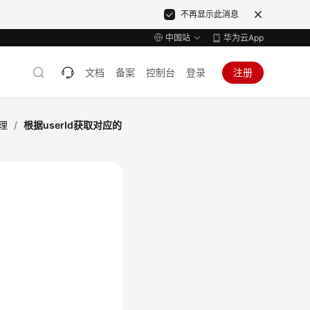
不再显示此消息
中国站
华为云App
文档
备案
控制台
登录
注册
理
/
根据userId获取对应的