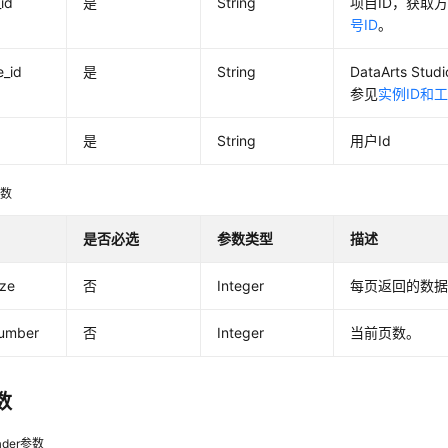
_id
是
String
项目ID，获取
号ID
。
e_id
是
String
DataArts S
参见
实例ID和工
是
String
用户Id
参数
是否必选
参数类型
描述
ize
否
Integer
每页返回的数
umber
否
Integer
当前页数。
数
der参数