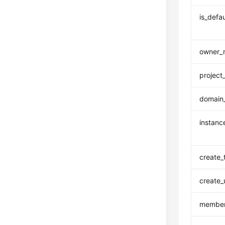
is_defau
owner_
project
domain
instanc
create_
create_
membe