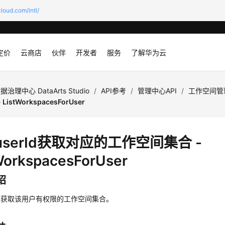
loud.com/intl/
定价
云商店
伙伴
开发者
服务
了解华为云
据治理中心 DataArts Studio
/
API参考
/
管理中心API
/
工作空间管
istWorkspacesForUser
serId获取对应的工作空间集合 -
WorkspacesForUser
绍
rId获取该用户有权限的工作空间集合。