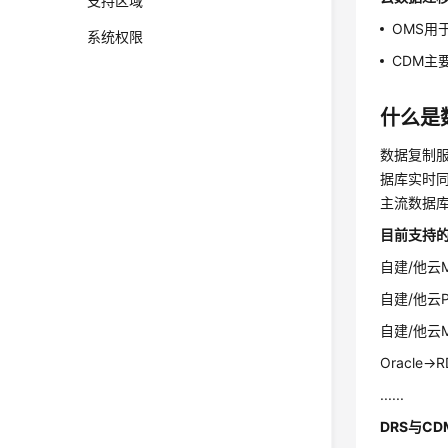
支持区域
OMS用
系统权限
CDM主
什么是
数据复制服务
据库实时同
主流数据
目前支持
自建/他云My
自建/他云Pos
自建/他云M
Oracle->R
......
DRS与C