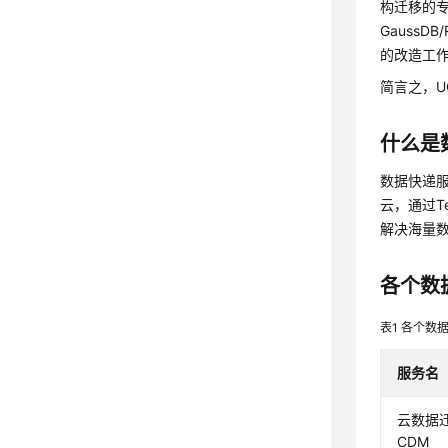
构迁移的专
Gauss
的改造工
简言之，
什么是
数据快递服务
云，通过T
解决海量
各个数
表1
各个数
服务名
云数据
CDM