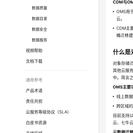
CDM与O
数据质量
OMS用
数据目录
云。
CDM主
数据安全
桶迁移建
数据服务
视频帮助
什么是
文档下载
对象存储迁移
其他云服务商
中。简言
通用参考
OMS主要
产品术语
线上数
责任共担
跨区域的
云服务等级协议（SLA）
目前支持
白皮书资源
云、七牛
云数据迁