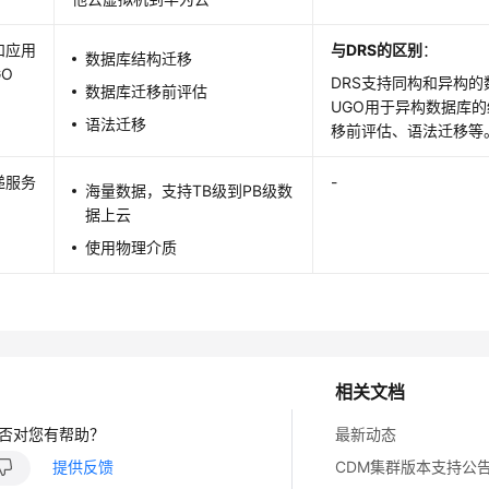
和应用
与
DRS的区别
：
数据库结构迁移
GO
DRS支持同构和异构的
数据库迁移前评估
UGO用于异构数据库
语法迁移
移前评估、语法迁移等
递服务
-
海量数据，支持TB级到PB级数
据上云
使用物理介质
相关文档
否对您有帮助？
最新动态
提供反馈
CDM集群版本支持公