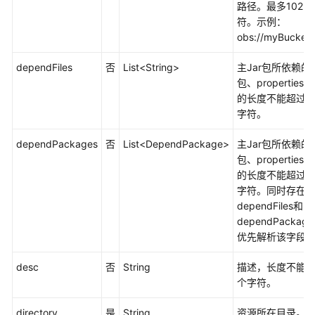
CreateResource
路径。最多1023
符。示例：
修
obs://myBucket/t
改
dependFiles
资
否
List<String>
主Jar包所依赖的J
源
包、propertie
-
的长度不能超过10
UpdateResource
字符。
dependPackages
否
List<DependPackage>
主Jar包所依赖的J
查
包、propertie
询
的长度不能超过10
资
字符。同时存在
源
dependFiles和
详
dependPackag
情
优先解析该字段
-
ShowResource
desc
否
String
描述，长度不能超
个字符。
删
除
directory
是
String
资源所在目录。