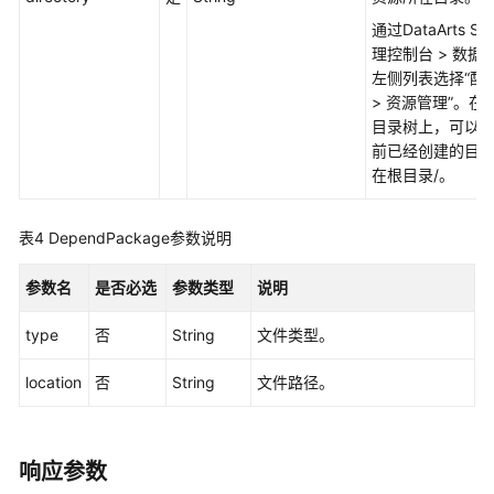
资
源
通过
DataArts Stu
-
理控制台 > 数据
DeleteResource
左侧列表选择“配
> 资源管理”。在
目录树上，可以
查
前已经创建的目
询
在根目录/。
资
源
列
表4
DependPackage参数说明
表
-
参数名
是否必选
参数类型
说明
ListResources
type
否
String
文件类型。
作
业
location
否
String
文件路径。
开
发
API
响应参数