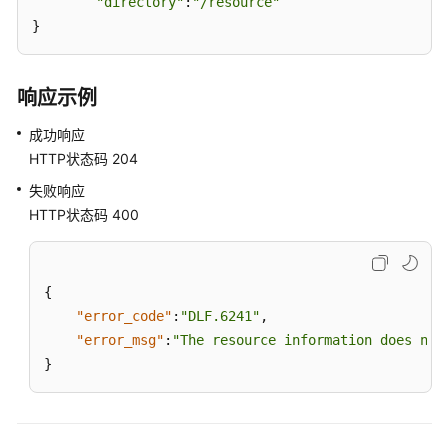
"directory"
:
"/resource"
量
}
API
数
响应示例
据
目
成功响应
录
HTTP状态码 204
API
失败响应
HTTP状态码 400
数
据
服
务
{
API
"error_code"
:
"DLF.6241"
,
"error_msg"
:
"The resource information does not
数
}
据
安
全
API