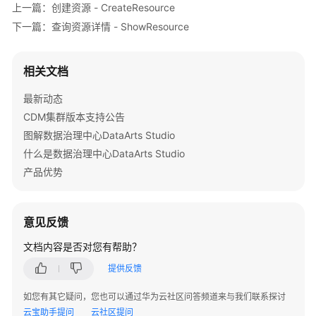
上一篇：创建资源 - CreateResource
下一篇：查询资源详情 - ShowResource
应
用
示
相关文档
例
最新动态
权
CDM集群版本支持公告
限
图解数据治理中心DataArts Studio
和
什么是数据治理中心DataArts Studio
授
产品优势
权
项
附
意见反馈
录
文档内容是否对您有帮助？
SDK
提供反馈
参
如您有其它疑问，您也可以通过华为云社区问答频道来与我们联系探讨
考
云宝助手提问
云社区提问