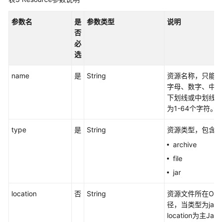
发
API（V1）
参数名
是
参数类型
说明
否
脚
必
本
选
开
发
name
是
String
资源名称，只能
API
字母、数字、中
下划线或中划线
资
为1-64个字符。
源
管
type
是
String
资源类型，包含
理
archive
API
file
创
jar
建
资
location
否
String
资源文件所在OB
源
径，当类型为jar
-
location为主Ja