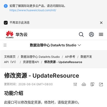
如需了解国际站更多云产品，请访问国际站。
https://www.huaweicloud.com/intl/
不再显示此消息
数据治理中心 DataArts Studio
文档首页
/
数据治理中心 DataArts Studio
/
API参考
/
数据开发
API（V1）
/
资源管理API
/
修改资源 - UpdateResource
最
修改资源 - UpdateResource
新
动
更新时间：
2026-06-04 GMT+08:00
态
功能介绍
服
此接口可以修改指定资源，修改时，请指定资源ID。
务