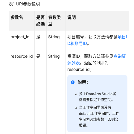
表1
URI参数说明
用
户
参数名
是否
参数类
说明
指
必选
型
南
project_id
是
String
项目编号，获取方法请参见
项目I
最
D和账号ID
。
佳
实
resource_id
是
String
资源ID，获取方法请参见
查询资
践
源列表
。返回的id即为
resource_id。
API
说明：
参
考
多个
DataArts Studio
实
例需要指定工作空间。
使
当工作空间里面没有
用
default工作空间时，工作
前
空间为必填参数，否则会
必
报错。
读