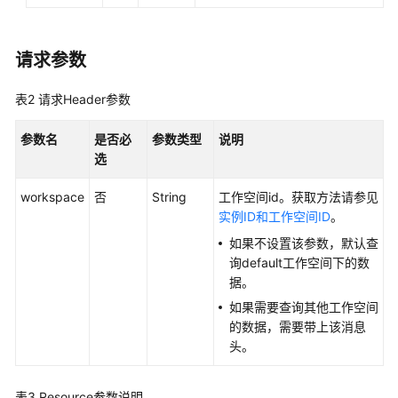
API
概
请求参数
览
表2
请求Header参数
如
何
参数名
是否必
参数类型
说明
调
选
用
API
workspace
否
String
工作空间id。获取方法请参见
实例ID和工作空间ID
。
数
如果不设置该参数，默认查
据
询default工作空间下的数
集
据。
成
API
如果需要查询其他工作空间
的数据，需要带上该消息
数
头。
据
开
表3
Resource参数说明