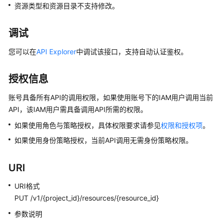
公
资源类型和资源目录不支持修改。
告
调试
产
品
您可以在
API Explorer
中调试该接口，支持自动认证鉴权。
介
绍
授权信息
数
账号具备所有API的调用权限，如果使用账号下的IAM用户调用当前
据
API，该IAM用户需具备调用API所需的权限。
治
如果使用角色与策略授权，具体权限要求请参见
权限和授权项
。
理
方
如果使用身份策略授权，当前API调用无需身份策略权限。
法
论
URI
快
URI格式
速
PUT /v1/{project_id}/resources/{resource_id}
入
参数说明
门