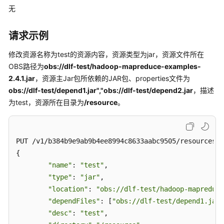
数
无
据
开
发
请求示例
API（V2）
修改资源名称为test的资源内容，资源类型为jar，资源文件所在
OBS路径为
obs://dlf-test/hadoop-mapreduce-examples-
管
2.4.1.jar
，资源主Jar包所依赖的JAR包、properties文件为
理
中
obs://dlf-test/depend1.jar","obs://dlf-test/depend2.jar
，描述
心
为test，资源所在目录为
/resource
。
API
数
PUT /v1/b384b9e9ab9b4ee8994c8633aabc9505/resources/3
据
{

架
"name"
: 
"test"
,

构
"type"
: 
"jar"
,

API
"location"
: 
"obs://dlf-test/hadoop-mapreduce
"dependFiles"
: [
"obs://dlf-test/depend1.jar"
数
据
"desc"
: 
"test"
,

质