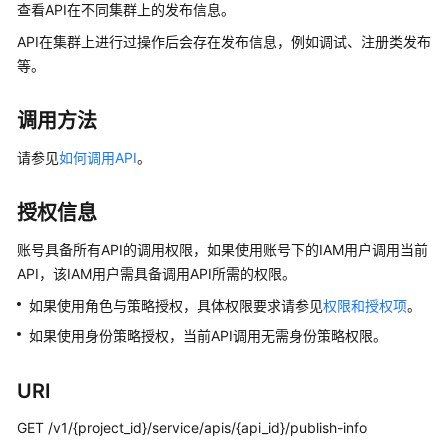
公
查看API在不同集群上的发布信息。
告
API在集群上进行过操作后会存在发布信息，例如调试、注册类发布
等。
产
品
调用方法
介
绍
请参见
如何调用API
。
数
授权信息
据
治
账号具备所有API的调用权限，如果使用账号下的IAM用户调用当前
理
API，该IAM用户需具备调用API所需的权限。
方
法
如果使用角色与策略授权，具体权限要求请参见
权限和授权项
。
论
如果使用身份策略授权，当前API调用无需身份策略权限。
快
URI
速
入
GET /v1/{project_id}/service/apis/{api_id}/publish-info
门