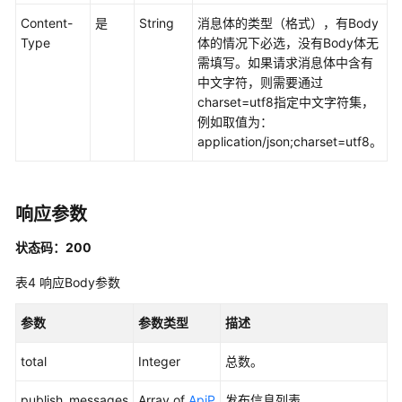
发
Content-
是
String
消息体的类型（格式），有Body
API（V1）
Type
体的情况下必选，没有Body体无
需填写。如果请求消息体中含有
数
中文字符，则需要通过
据
charset=utf8指定中文字符集，
开
例如取值为：
发
application/json;charset=utf8。
API（V2）
管
理
响应参数
中
状态码：200
心
API
表4
响应Body参数
数
参数
参数类型
描述
据
架
total
Integer
总数。
构
API
publish_messages
Array of
ApiP
发布信息列表。