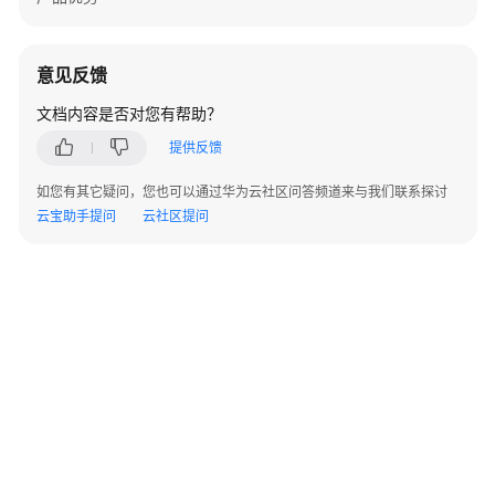
享
版)
-
意见反馈
ListInstanceList
文档内容是否对您有帮助？
查
提供反馈
看
API
如您有其它疑问，您也可以通过华为云社区问答频道来与我们联系探讨
调
云宝助手提问
云社区提问
试
信
息
(专
享
版)
-
SearchDebugInfo
导
入
包