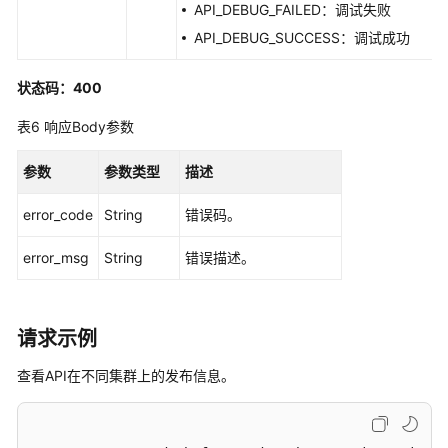
新
API_DEBUG_FAILED：调试失败
API
API_DEBUG_SUCCESS：调试成功
-
UpdateApi
状态码：400
查
表6
响应Body参数
询
API
参数
参数类型
描述
信
息
error_code
String
错误码。
-
ShowApi
error_msg
String
错误描述。
批
量
请求示例
删
除
查看API在不同集群上的发布信息。
API
-
DeleteApi