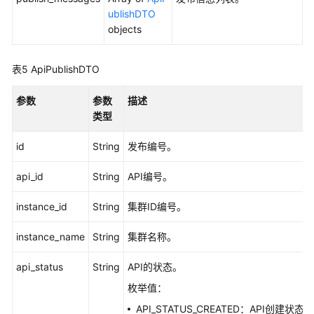
ublishDTO
数
objects
据
质
量
表5
ApiPublishDTO
API
参数
参数
描述
数
类型
据
目
id
String
发布编号。
录
api_id
API
String
API编号。
instance_id
String
集群ID编号。
数
据
instance_name
String
集群名称。
服
务
api_status
String
API的状态。
API
枚举值：
API
API_STATUS_CREATED：API创建状态