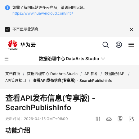
如需了解国际站更多云产品，请访问国际站。
https://www.huaweicloud.com/intl/
不再显示此消息
数据治理中心 DataArts Studio
文档首页
/
数据治理中心 DataArts Studio
/
API参考
/
数据服务API
/
API管理接口
/
查看API发布信息(专享版) - SearchPublishInfo
最
查看API发布信息(专享版) -
新
SearchPublishInfo
动
态
更新时间：
2026-04-15 GMT+08:00
服
功能介绍
务