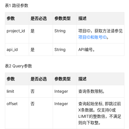
表1
路径参数
用
户
参数
是否必选
参数类型
描述
指
南
project_id
是
String
项目ID，获取方法请参见
项目ID和账号ID
。
最
佳
api_id
是
String
API编号。
实
践
表2
Query参数
API
参数
是否必选
参数类型
描述
参
考
limit
否
Integer
查询条数限制。
使
offset
否
Integer
查询起始坐标, 即跳过前
用
X条数据。仅支持0或
前
LIMIT的整数倍，不满足
必
则向下取整。
读