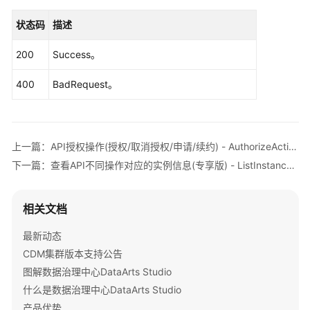
享
                .build();

版)
状态码
描述
SearchPublishInfoRequest
request
=
new
Se
-
        request.withApiId(
"{api_id}"
);

SearchPublishInfo
200
Success。
try
 {

SearchPublishInfoResponse
response
=
 
查
400
BadRequest。
            System.out.println(response.toString()
看
        } 
catch
 (ConnectionException e) {

API
            e.printStackTrace();

不
        } 
catch
 (RequestTimeoutException e) {

同
上一篇：API授权操作(授权/取消授权/申请/续约) - AuthorizeActionApiToInstance
            e.printStackTrace();

操
下一篇：查看API不同操作对应的实例信息(专享版) - ListInstanceList
        } 
catch
 (ServiceResponseException e) {

作
            e.printStackTrace();

对
            System.out.println(e.getHttpStatusCode
应
相关文档
            System.out.println(e.getRequestId());

的
            System.out.println(e.getErrorCode());

最新动态
实
            System.out.println(e.getErrorMsg());

例
CDM集群版本支持公告
        }

信
图解数据治理中心DataArts Studio
    }

息
什么是数据治理中心DataArts Studio
(专
产品优势