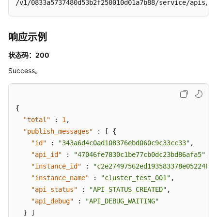
/v1/0833a5737480d53b2f250010d01a7b88/service/apis/76
发
布
API
响应示例
-
PublishApiToInstance
状态码：200
Success。
API
操
作
{
(下
线/
"total"
:
1
,
停
"publish_messages"
:
[
{
用/
"id"
:
"343a6d4c0ad108376ebd060c9c33cc33"
,
恢
"api_id"
:
"47046fe7830c1be77cb0dc23bd86afa5"
,
复)
"instance_id"
:
"c2e27497562ed193583378e05224800
-
"instance_name"
:
"cluster_test_001"
,
ExecuteApiToInstance
"api_status"
:
"API_STATUS_CREATED"
,
"api_debug"
:
"API_DEBUG_WAITING"
批
}
]
量