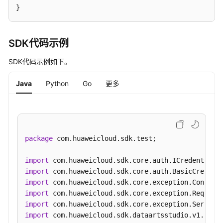
}
授
权
API(专
SDK代码示例
享
版)
SDK代码示例如下。
-
AuthorizeApiToInstance
Java
Python
Go
更多
调
试
API
-
package
 com.huaweicloud.sdk.test;

DebugApi
import
API
import
授
import
权
import
操
import
作
import
(授