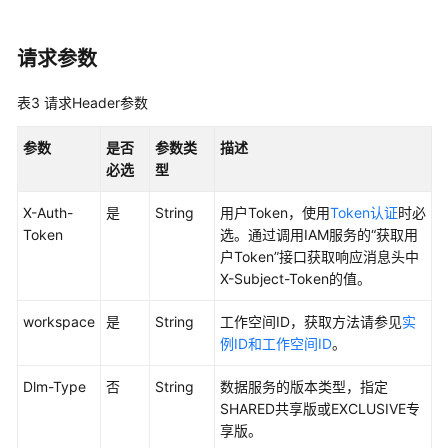
API
概
请求参数
览
表3
请求Header参数
如
何
参数
是否
参数类
描述
调
必选
型
用
API
X-Auth-
是
String
用户Token，使用
Token认证
时必
Token
选。通过调用IAM服务的“获取用
数
户Token”接口获取响应消息头中
据
X-Subject-Token的值。
集
workspace
成
是
String
工作空间ID，获取方法请参见
实
API
例ID和工作空间ID
。
Dlm-Type
否
String
数据服务的版本类型，指定
数
SHARED共享版或EXCLUSIVE专
据
享版。
开