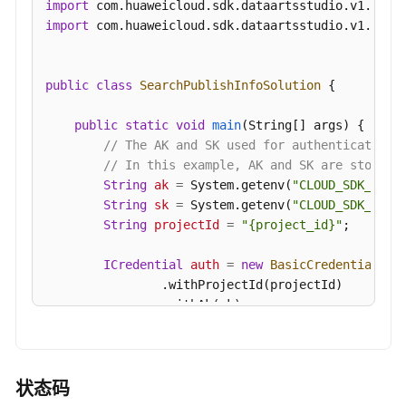
import
权/
import
 com.huaweicloud.sdk.dataartsstudio.v1.model
取
消
授
public
class
SearchPublishInfoSolution
 {

权/
申
public
static
void
main
(String[] args)
 {

请/
// The AK and SK used for authentication 
续
// In this example, AK and SK are stored 
约)
String
ak
=
 System.getenv(
"CLOUD_SDK_AK"
);
-
String
sk
=
 System.getenv(
"CLOUD_SDK_SK"
);
AuthorizeActionApiToInstance
String
projectId
=
"{project_id}"
;

查
ICredential
auth
=
new
BasicCredentials
()

看
                .withProjectId(projectId)

API
                .withAk(ak)

发
                .withSk(sk);

布
信
DataArtsStudioClient
client
=
 DataArtsStud
息
                .withCredential(auth)

状态码
(专
                .withRegion(DataArtsStudioRegion.