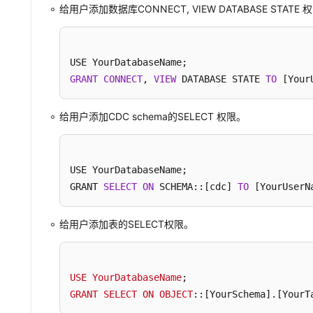
给用户添加数据库CONNECT, VIEW DATABASE STATE 
GRANT
CONNECT
, 
VIEW
 DATABASE STATE 
TO
 [Your
给用户添加CDC schema的SELECT 权限。
USE YourDatabaseName;

GRANT 
SELECT
ON
 SCHEMA::[cdc] 
TO
 [YourUserN
给用户添加表的SELECT权限。
USE
YourDatabaseName
GRANT
SELECT
ON
OBJECT
::
[YourSchema]
.
[YourT