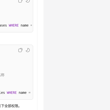
ases 
WHERE
 name 
=
'YourDatabaseName'
 
称    
les 
WHERE
 name 
=
'YourTable'
;
予以下全部权限。