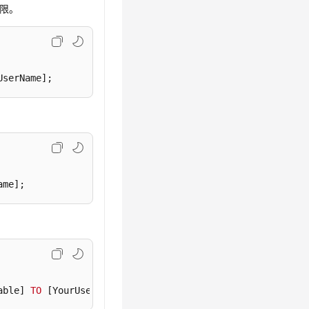
权限。
UserName];
ame]; 
able]
TO
[YourUserName]
;