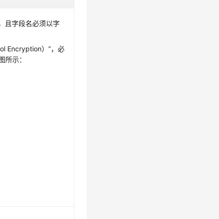
，且字段名必须以字
Encryption）”，必
如下图所示：