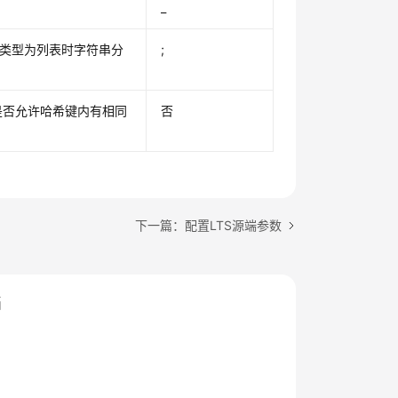
_
储类型为列表时字符串分
;
是否允许哈希键内有相同
否
下一篇：配置LTS源端参数
档