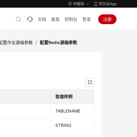
中国站
华为云App
文档
备案
控制台
登录
注册
配置作业源端参数
/
配置Redis源端参数
取值样例
TABLENAME
STRING