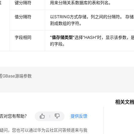
性
键分隔符
用来分隔关系数据库的表和列名。
值分隔符
以STRING方式存储，列之间的分隔符。 存
割成数组的字符。
字段相同
“值存储类型”
选择
“HASH”
时，显示该参数，
的字段。
GBase源端参数
相关文
否对您有帮助？
提供反馈
疑问，您也可以通过华为云社区问答频道来与我