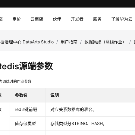
案
定价
云商店
伙伴
开发者
服务
了解华为云
据治理中心 DataArts Studio
/
用户指南
/
数据集成（离线作业）
/
edis源端参数
s作为源端时的作业参数
型
参数名
说明
数
redis键前缀
对应关系数据库的表名。
值存储类型
存储类型分STRING、HASH。