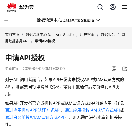
数据治理中心 DataArts Studio
文档首页
/
数据治理中心 DataArts Studio
/
用户指南
/
数据服务
/
调
用数据服务API
/
申请API授权
最
申请API授权
新
动
更新时间：
2026-06-05 GMT+08:00
态
对于API调用者而言，如果API开发者未授权APP或IAM认证方式的
服
API，则需要自行申请API授权，等待审批通过后才能进行API调
务
用。
公
如果API开发者已完成授权APP或IAM认证方式的API给应用（详见
告
通过应用授权APP认证方式API
、
通过应用授权IAM认证方式API
或
通过白名单授权IAM认证方式API
），则无需再进行本章的相关操
产
作。
品