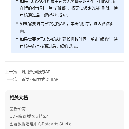
如果已绑定API列表中包含无需绑定的API，在此API所
成
在行的操作列，单击“解绑”，将无需绑定的API删除，待
（离
审核通过后，解绑API成功。
线
如果需要调试已绑定的API，单击“测试”，进入调试页
作
业）
面。
如果需要对已绑定的API延长授权时间，单击“续约”，待
数
审核中心审核通过后，续约成功。
据
集
成
（实
上一篇：调用数据服务API
时
下一篇：通过不同方式调用API
作
业）
相关文档
数
据
最新动态
架
CDM集群版本支持公告
构
图解数据治理中心DataArts Studio