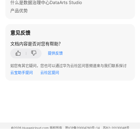
什么是数据治理中心DataArts Studio
数
产品优势
据
开
发
意见反馈
数
文档内容是否对您有帮助？
据
质
提供反馈
量
如您有其它疑问，您也可以通过华为云社区问答频道来与我们联系探讨
云宝助手提问
云社区提问
数
据
目
录
数
据
安
©2026 Huaweicloud.com 版权所有
黔ICP备20004760号-14
苏B2-20130048号
全
A2.B1.B2-20070312
增值电信业务经营许可证：B1.B2-20200593 | 代理域名注册服务机构：新网、西数