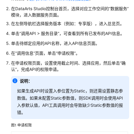
DataArts
在
DataArts Studio
控制台首页，选择对应工作空间的
“数据服务”
Studio
模块，进入数据服务页面。
使
在左侧导航栏选择服务版本（例如：专享版），进入总览页。
用
单击“调用API > 服务目录”，可查看到所有已发布的API信息。
流
程
单击待绑定应用的API名称，进入API信息页面。
在“调用信息”页面，单击“申请权限”。
购
买
在申请权限页面，设置使用截止时间、选择应用，然后单击“确
并
认”，完成API的权限申请。
配
置
说明：
DataArts
如果生成API时设置入参位置为Static，则还需设置静态参
Studio
数值。如果未配置Static参数值，则SDK调用时会使用API
入参默认值，API工具调用时会导致缺少Static参数值的报
授
错。
权
用
图1
申请权限
户
使