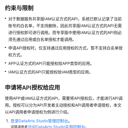
介
绍
约束与限制
对于数据服务共享版IAM认证方式的API，系统已默认记录了当前
数
账号的白名单，不支持删除，因此共享版IAM认证方式的API无需
据
治
进行授权即可进行调用。而专享版中使用IAM认证方式的API则必
理
须先通过应用或白名单授权才能调用。
方
申请API授权时，仅支持通过应用授权的方式，暂不支持白名单授
法
权方式。
论
APP认证方式的API只能授权给APP类型的应用。
快
IAM认证方式的API只能授权给IAM类型的应用。
速
入
申请将API授权给应用
门
使用APP或IAM认证方式的API，需要将API授权后，才能进行API调
用
用。授权可以分为API开发者主动授权和API调用者申请授权，本文
户
以API调用者申请授权为例进行介绍。
指
登录DataArts Studio管理控制台
。
南
访问DataArts Studio实例控制台
详情请参考
。