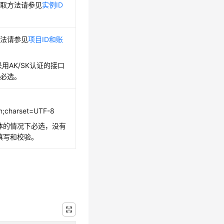
获取方法请参见
实例ID
。
方法请参见
项目ID和账
景采用AK/SK认证的接口
段必选。
on;charset=UTF-8
y体的情况下必选，没有
需填写和校验。