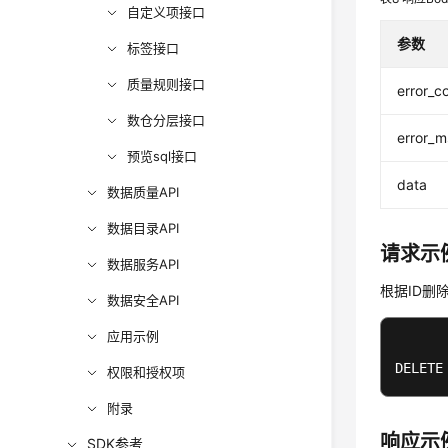
自定义项接口
参数
标签接口
质量规则接口
error_c
数仓分层接口
error_
预览sql接口
data
数据质量API
数据目录API
请求示
数据服务API
根据ID删
数据安全API
应用示例
DELETE
权限和授权项
附录
响应示
SDK参考