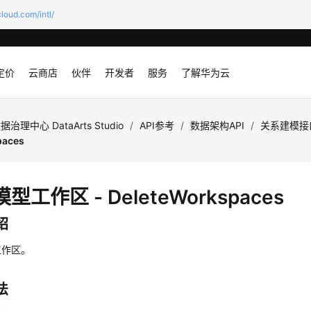
loud.com/intl/
定价
云商店
伙伴
开发者
服务
了解华为云
据治理中心 DataArts Studio
/
API参考
/
数据架构API
/
关系建模接
paces
型工作区 - DeleteWorkspaces
绍
工作区。
法