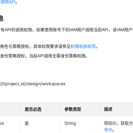
调用API
。
息
有API的调用权限，如果使用账号下的IAM用户调用当前API，该IAM用户
用角色与策略授权，具体权限要求请参见
权限和授权项
。
身份策略授权，当前API调用无需身份策略权限。
2/{project_id}/design/workspaces
数
是否必选
参数类型
描述
_id
是
String
项目ID，获取
号ID
。