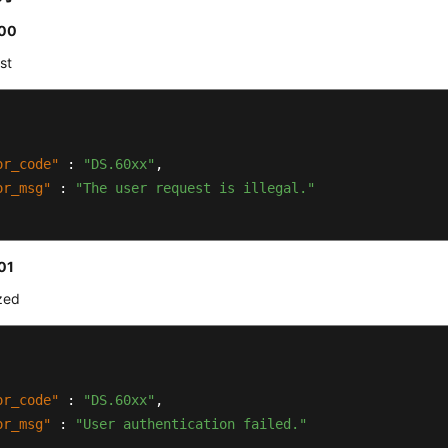
00
st
or_code"
:
"DS.60xx"
,
or_msg"
:
"The user request is illegal."
01
zed
or_code"
:
"DS.60xx"
,
or_msg"
:
"User authentication failed."