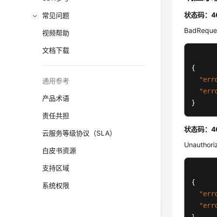
状态码：4
常见问题
BadReque
视频帮助
文档下载
{
"err
通用参考
"err
产品术语
}
责任共担
状态码：4
云服务等级协议（SLA）
Unauthori
白皮书资源
支持区域
{
系统权限
"err
"err