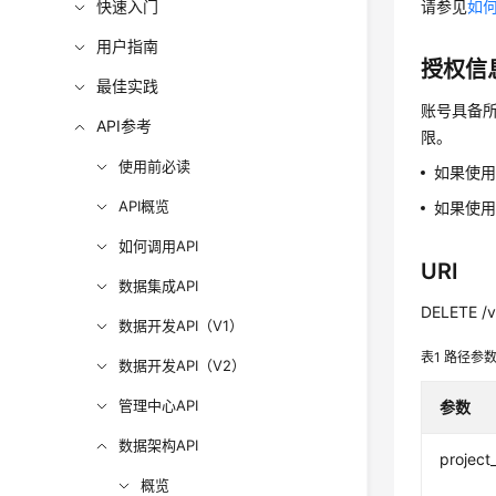
快速入门
请参见
如何
用户指南
授权信
最佳实践
账号具备所
API参考
限。
使用前必读
如果使
API概览
如果使用
如何调用API
URI
数据集成API
DELETE /v
数据开发API（V1）
表1
路径参
数据开发API（V2）
管理中心API
参数
数据架构API
project
概览