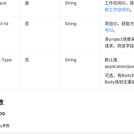
ace
是
String
工作空间ID，
和工作空间ID
ct-Id
否
String
项目ID，获取
号ID
。
多project场
请求，则该字
t-Type
否
String
默认值：
application/js
可选，有Bod
Body体则无
数
00
dy参数