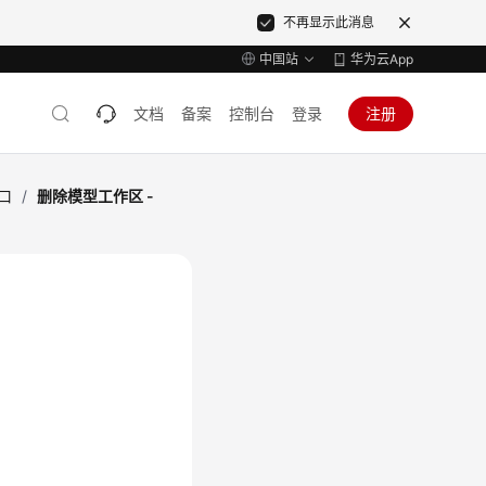
不再显示此消息
中国站
华为云App
文档
备案
控制台
登录
注册
口
/
删除模型工作区 -