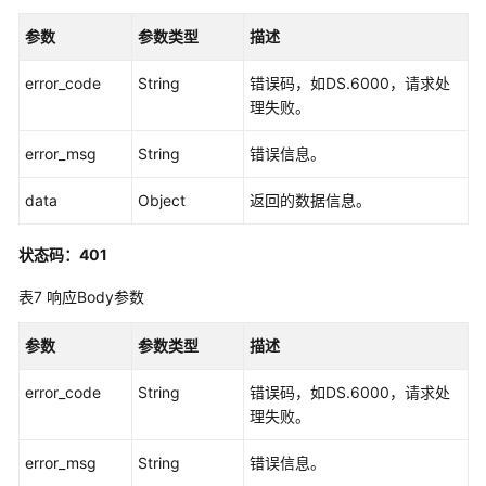
口
参数
参数类型
描述
目
error_code
String
错误码，如DS.6000，请求处
录
理失败。
管
理
error_msg
String
错误信息。
原
data
Object
返回的数据信息。
子
指
状态码：401
标
接
表7
响应Body参数
口
参数
参数类型
描述
衍
生
error_code
String
错误码，如DS.6000，请求处
指
理失败。
标
接
error_msg
String
错误信息。
口