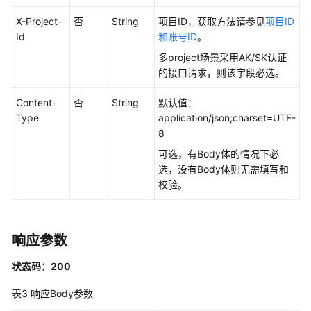
如
何
X-Project-
否
String
项目ID，获取方法请参见
项目ID
调
Id
和账号ID
。
用
多project场景采用AK/SK认证
API
的接口请求，则该字段必选。
数
Content-
否
String
默认值：
据
Type
application/json;charset=UTF-
集
8
成
可选，有Body体的情况下必
API
选，没有Body体则无需填写和
校验。
数
据
开
发
响应参数
API（V1）
状态码：200
数
表3
响应Body参数
据
开