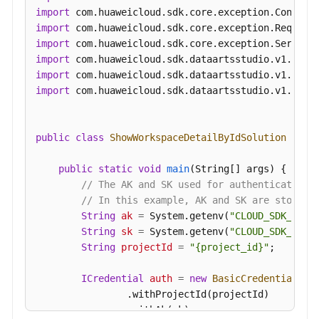
关
import
系
import
详
import
情
import
-
import
ShowRelationById
import
 com.huaweicloud.sdk.dataartsstudio.v1.model
查
询
public
class
ShowWorkspaceDetailByIdSolution
 {

模
型
public
static
void
main
(String[] args)
 {

下
// The AK and SK used for authentication 
所
// In this example, AK and SK are stored 
有
String
ak
=
 System.getenv(
"CLOUD_SDK_AK"
);
关
String
sk
=
 System.getenv(
"CLOUD_SDK_SK"
);
系
String
projectId
=
"{project_id}"
;

-
ListTableModelRelations
ICredential
auth
=
new
BasicCredentials
()

                .withProjectId(projectId)

查
                .withAk(ak)

看