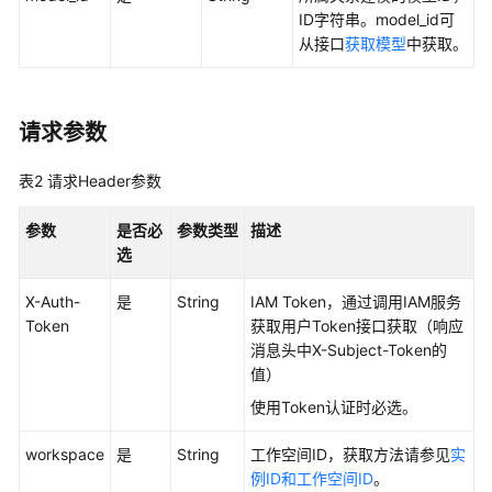
ID字符串。model_id可
最
从接口
获取模型
中获取。
佳
实
践
请求参数
API
参
表2
请求Header参数
考
参数
是否必
参数类型
描述
使
选
用
前
X-Auth-
是
String
IAM Token，通过调用IAM服务
必
Token
获取用户Token接口获取（响应
读
消息头中X-Subject-Token的
值）
API
使用Token认证时必选。
概
览
workspace
是
String
工作空间ID，获取方法请参见
实
例ID和工作空间ID
。