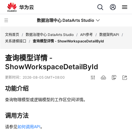
数据治理中心 DataArts Studio
文档首页
/
数据治理中心 DataArts Studio
/
API参考
/
数据架构API
/
关系建模接口
/
查询模型详情 - ShowWorkspaceDetailById
最
查询模型详情 -
新
ShowWorkspaceDetailById
动
态
更新时间：
2026-08-05 GMT+08:00
服
功能介绍
务
公
查询物理模型或逻辑模型的工作区空间详情。
告
调用方法
产
品
请参见
如何调用API
。