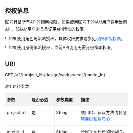
介
绍
授权信息
数
账号具备所有API的调用权限，如果使用账号下的IAM用户调用当前
据
API，该IAM用户需具备调用API所需的权限。
治
如果使用角色与策略授权，具体权限要求请参见
权限和授权项
。
理
方
如果使用身份策略授权，当前API调用无需身份策略权限。
法
论
URI
快
GET /v2/{project_id}/design/workspaces/{model_id}
速
表1
入
路径参数
门
参数
是否必选
参数类型
描述
用
project_id
是
String
项目ID，获取方法请参见
户
项目ID和账号ID
。
指
南
model_id
是
String
所属关系建模的模型ID，