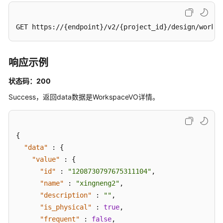
表
接
GET https://{endpoint}/v2/{project_id}/design/worksp
口
事
响应示例
实
表
状态码：200
接
口
Success，返回data数据是WorkspaceVO详情。
汇
总
{
表
"data"
:
{
接
"value"
:
{
口
"id"
:
"1208730797675311104"
,
"name"
:
"xingneng2"
,
业
务
"description"
:
""
,
指
"is_physical"
:
true
,
标
"frequent"
:
false
,