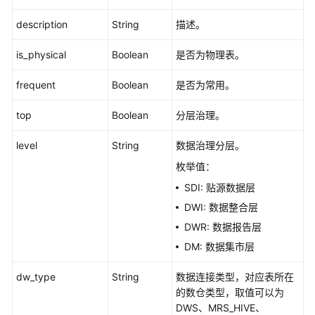
架
description
String
描述。
构
接
is_physical
Boolean
是否为物理表。
口
frequent
Boolean
是否为常用。
数
据
top
Boolean
分层治理。
标
准
level
String
数据治理分层。
接
枚举值：
口
SDI: 贴源数据层
数
DWI: 数据整合层
据
DWR: 数据报告层
源
DM: 数据集市层
接
口
dw_type
String
数据连接类型，对应表所在
的数仓类型，取值可以为
码
DWS、MRS_HIVE、
表