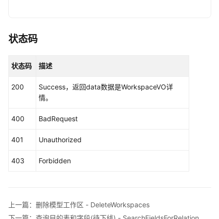
                .withSk(sk);

表
模
DataArtsStudioClient
client
=
 DataArtsStud
型
                .withCredential(auth)

状态码
详
                .withRegion(DataArtsStudioRegion.
情
                .build();

-
状态码
描述
ShowWorkspaceDetailByIdRequest
request
=
ShowTableModelById
        request.withModelId(
"{model_id}"
);

200
Success，返回data数据是WorkspaceVO详
try
 {

获
情。
ShowWorkspaceDetailByIdResponse
respo
取
            System.out.println(response.toString()
模
400
BadRequest
        } 
catch
 (ConnectionException e) {

型
            e.printStackTrace();

-
401
Unauthorized
        } 
catch
 (RequestTimeoutException e) {

ListWorkspaces
            e.printStackTrace();

403
Forbidden
        } 
catch
 (ServiceResponseException e) {

新
            e.printStackTrace();

建
            System.out.println(e.getHttpStatusCode
模
            System.out.println(e.getRequestId());

上一篇：删除模型工作区 - DeleteWorkspaces
型
            System.out.println(e.getErrorCode());

工
下一篇：查询目的表和字段(待下线) - SearchFieldsForRelation