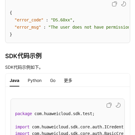
-
UpdateTableModel
{
"error_code"
:
"DS.60xx"
,
删
"error_msg"
:
"The user does not have permission t
除
}
表
模
型
-
SDK代码示例
DeleteTableModel
SDK代码示例如下。
查
Java
Python
Go
更多
询
关
系
-
ListRelations
package
 com.huaweicloud.sdk.test;

查
import
看
import