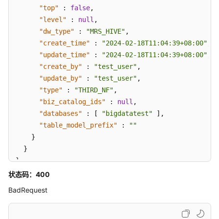
接
"top"
:
false
,
口
"level"
:
null
,
"dw_type"
:
"MRS_HIVE"
,
版
"create_time"
:
"2024-02-18T11:04:39+08:00"
,
本
"update_time"
:
"2024-02-18T11:04:39+08:00"
,
信
"create_by"
:
"test_user"
,
息
"update_by"
:
"test_user"
,
接
"type"
:
"THIRD_NF"
,
口
"biz_catalog_ids"
:
null
,
"databases"
:
[
"bigdatatest"
]
,
关
系
"table_model_prefix"
:
""
建
}
模
}
接
}
口
状态码：400
BadRequest
查
找
表