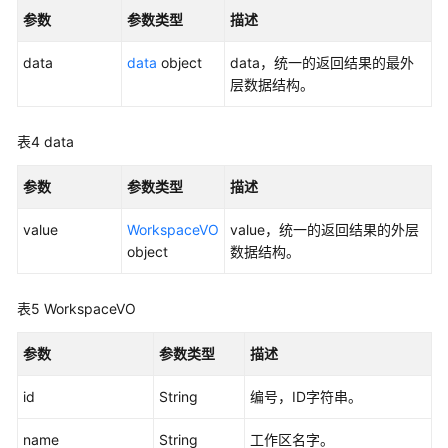
参数
参数类型
描述
发
API（V2）
data
data
object
data，统一的返回结果的最外
层数据结构。
管
理
中
表4
data
心
API
参数
参数类型
描述
数
value
WorkspaceVO
value，统一的返回结果的外层
据
object
数据结构。
架
构
表5
WorkspaceVO
API
参数
参数类型
描述
概
览
id
String
编号，ID字符串。
信
name
String
工作区名字。
息