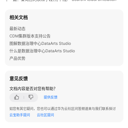
            System.out.println(e.getErrorMsg());

作
        }

区
    }

-
相关文档
CreateWorkspace
最新动态
CDM集群版本支持公告
更
新
图解数据治理中心DataArts Studio
模
什么是数据治理中心DataArts Studio
型
产品优势
工
作
区
意见反馈
-
UpdateWorkspace
文档内容是否对您有帮助？
提供反馈
删
除
如您有其它疑问，您也可以通过华为云社区问答频道来与我们联系探讨
模
云宝助手提问
云社区提问
型
工