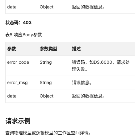
data
Object
返回的数据信息。
复
合
状态码：403
指
标
表8
响应Body参数
接
口
参数
参数类型
描述
维
error_code
String
错误码，如DS.6000，请求处
度
理失败。
接
口
error_msg
String
错误信息。
限
data
Object
返回的数据信息。
定
接
口
请求示例
维
查询物理模型或逻辑模型的工作区空间详情。
度