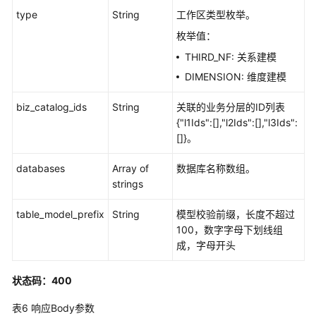
type
String
工作区类型枚举。
审
枚举值：
批
THIRD_NF: 关系建模
管
理
DIMENSION: 维度建模
接
口
biz_catalog_ids
String
关联的业务分层的ID列表
{"l1Ids":[],"l2Ids":[],"l3Ids":
主
[]}。
题
databases
Array of
数据库名称数组。
管
strings
理
接
table_model_prefix
String
模型校验前缀，长度不超过
口
100，数字字母下划线组
成，字母开头
主
题
层
状态码：400
级
表6
响应Body参数
接