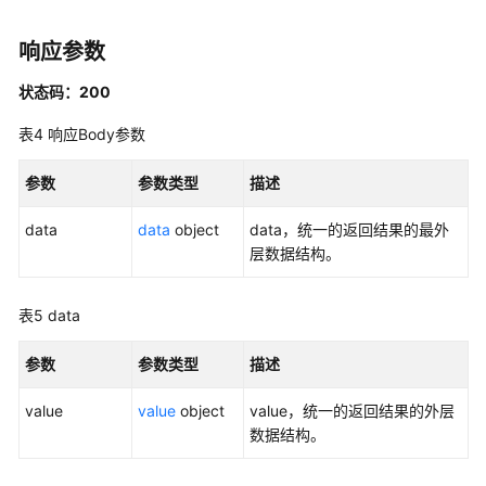
架
构
响应参数
接
状态码：200
口
表4
响应Body参数
数
据
参数
参数类型
描述
标
准
data
data
object
data，统一的返回结果的最外
接
层数据结构。
口
数
表5
data
据
源
参数
参数类型
描述
接
口
value
value
object
value，统一的返回结果的外层
数据结构。
码
表