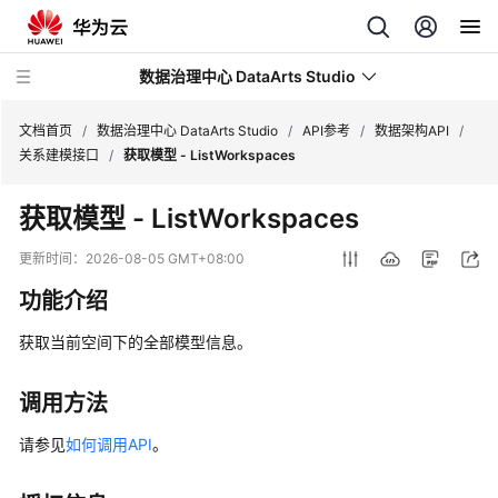
数据治理中心 DataArts Studio
文档首页
/
数据治理中心 DataArts Studio
/
API参考
/
数据架构API
/
关系建模接口
/
获取模型 - ListWorkspaces
最
获取模型 - ListWorkspaces
新
动
更新时间：
2026-08-05 GMT+08:00
态
功能介绍
服
获取当前空间下的全部模型信息。
务
公
告
调用方法
请参见
如何调用API
。
产
品