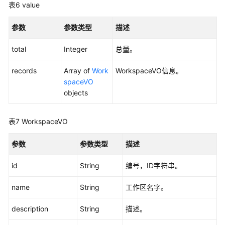
表6
value
管
理
参数
参数类型
描述
接
口
total
Integer
总量。
流
records
Array of
Work
WorkspaceVO信息。
程
spaceVO
架
objects
构
接
表7
WorkspaceVO
口
参数
参数类型
描述
数
据
id
String
编号，ID字符串。
标
准
name
String
工作区名字。
模
板
description
String
描述。
接
口