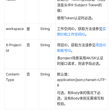
消息头中X-Subject-Token的
发
值）
API（V2）
使用Token认证时必选。
管
理
workspace
是
String
工作空间ID，获取方法请参见
实
中
例ID和工作空间ID
。
心
API
X-Project-
否
String
项目ID，获取方法请参见
项目ID
Id
和账号ID
。
数
多project场景采用AK/SK认证
据
的接口请求，则该字段必选。
架
构
Content-
否
String
默认值：
API
Type
application/json;charset=UTF-
8
概
可选，有Body体的情况下必
览
选，没有Body体则无需填写和
校验。
信
息