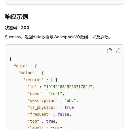
模
型
列
响应示例
表
状态码：200
-
ListTableModels
Success，返回data数据是WorkspaceVO数组，以及总数。
创
建
{
表
"data"
模
:
{
型
"value"
:
{
-
"records"
:
[
{
CreateTableModel
"id"
:
"1014218815216717824"
,
"name"
:
"test"
,
更
"description"
:
"abc"
,
新
"is_physical"
:
true
,
表
"frequent"
:
false
,
模
"top"
:
true
,
型
"level"
:
"SDI"
,