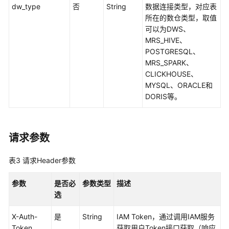
如
dw_type
否
String
数据连接类型，对应表
何
所在的数仓类型，取值
调
可以为DWS、
用
MRS_HIVE、
API
POSTGRESQL、
MRS_SPARK、
数
CLICKHOUSE、
据
MYSQL、ORACLE和
集
DORIS等。
成
API
请求参数
数
据
表3
请求Header参数
开
发
API（V1）
参数
是否必
参数类型
描述
选
数
X-Auth-
是
String
IAM Token，通过调用IAM服务
据
Token
获取用户Token接口获取（响应
开