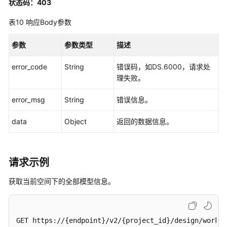
状态码：403
接
口
表10
响应Body参数
版
参数
参数类型
描述
本
信
error_code
String
错误码，如DS.6000，请求处
息
理失败。
接
口
error_msg
String
错误信息。
关
data
Object
返回的数据信息。
系
建
模
请求示例
接
口
获取当前空间下的全部模型信息。
查
找
表
GET https://{endpoint}/v2/{project_id}/design/worksp