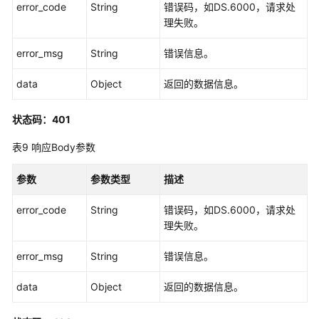
error_code
String
错误码，如DS.6000，请求处
表
理失败。
接
口
error_msg
String
错误信息。
事
data
Object
返回的数据信息。
实
表
状态码：401
接
口
表9
响应Body参数
汇
参数
参数类型
描述
总
表
error_code
String
错误码，如DS.6000，请求处
接
理失败。
口
error_msg
String
错误信息。
业
务
data
Object
返回的数据信息。
指
标