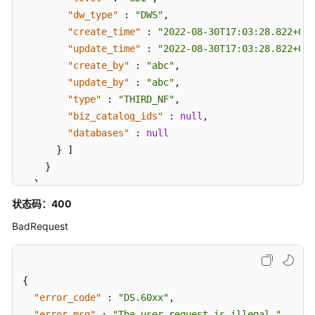
-
"dw_type"
:
"DWS"
,
UpdateTableModel
"create_time"
:
"2022-08-30T17:03:28.822+08:
"update_time"
:
"2022-08-30T17:03:28.822+08:
删
除
"create_by"
:
"abc"
,
表
"update_by"
:
"abc"
,
模
"type"
:
"THIRD_NF"
,
型
"biz_catalog_ids"
:
null
,
-
"databases"
:
null
DeleteTableModel
}
]
}
查
}
询
}
状态码：400
关
系
BadRequest
-
ListRelations
{
查
"error_code"
:
"DS.60xx"
,
看
"error_msg"
:
"The user request is illegal."