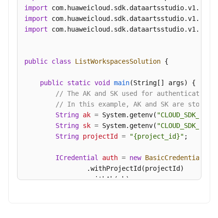
作
import
区
import
-
import
 com.huaweicloud.sdk.dataartsstudio.v1.model
CreateWorkspace
public
class
ListWorkspacesSolution
 {

更
新
public
static
void
main
(String[] args)
 {

模
// The AK and SK used for authentication 
型
// In this example, AK and SK are stored 
工
String
ak
=
 System.getenv(
"CLOUD_SDK_AK"
);
作
String
sk
=
 System.getenv(
"CLOUD_SDK_SK"
);
区
String
projectId
=
"{project_id}"
;

-
UpdateWorkspace
ICredential
auth
=
new
BasicCredentials
()

                .withProjectId(projectId)

删
                .withAk(ak)

除
                .withSk(sk);

模
型
DataArtsStudioClient
client
=
 DataArtsStud
工