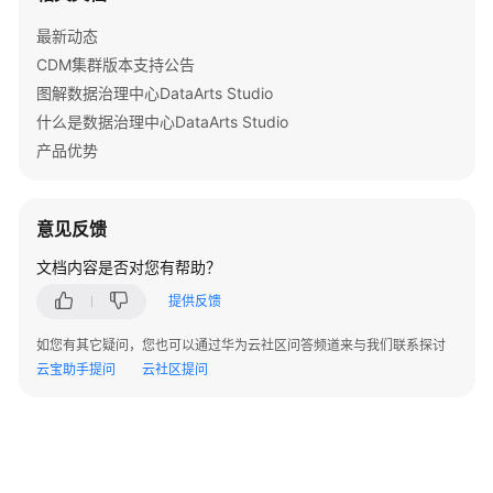
字
段
最新动态
(待
CDM集群版本支持公告
下
图解数据治理中心DataArts Studio
线)
什么是数据治理中心DataArts Studio
-
产品优势
SearchFieldsForRelation
导
意见反馈
出
模
文档内容是否对您有帮助？
型
中
提供反馈
表
如您有其它疑问，您也可以通过华为云社区问答频道来与我们联系探讨
的
云宝助手提问
云社区提问
DDL
语
句
-
ExportDesignModelTableDdl