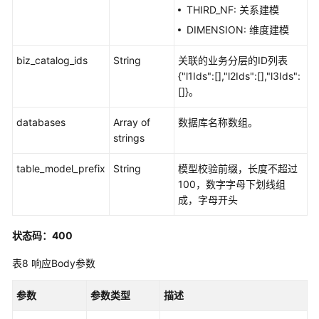
THIRD_NF: 关系建模
复
DIMENSION: 维度建模
合
指
biz_catalog_ids
String
关联的业务分层的ID列表
标
{"l1Ids":[],"l2Ids":[],"l3Ids":
接
[]}。
口
databases
Array of
数据库名称数组。
维
strings
度
接
table_model_prefix
String
模型校验前缀，长度不超过
口
100，数字字母下划线组
成，字母开头
限
定
状态码：400
接
表8
响应Body参数
口
参数
参数类型
描述
维
度