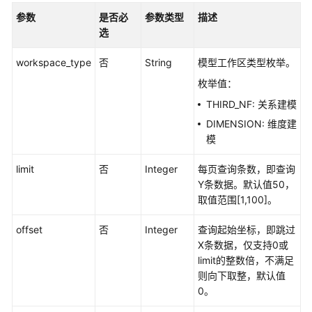
最
参数
是否必
参数类型
描述
佳
选
实
践
workspace_type
否
String
模型工作区类型枚举。
枚举值：
API
THIRD_NF: 关系建模
参
DIMENSION: 维度建
考
模
使
limit
否
Integer
每页查询条数，即查询
用
Y条数据。默认值50，
前
取值范围[1,100]。
必
读
offset
否
Integer
查询起始坐标，即跳过
X条数据，仅支持0或
API
limit的整数倍，不满足
概
则向下取整，默认值
览
0。