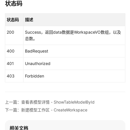
                .withCredential(auth)

状态码
作
                .withRegion(DataArtsStudioRegion.
区
                .build();

-
状态码
描述
ListWorkspacesRequest
request
=
new
ListW
DeleteWorkspaces
try
 {

200
Success，返回data数据是WorkspaceVO数组，以及
ListWorkspacesResponse
response
=
 cli
查
总数。
            System.out.println(response.toString()
询
        } 
catch
 (ConnectionException e) {

模
400
BadRequest
            e.printStackTrace();

型
        } 
catch
 (RequestTimeoutException e) {

详
401
Unauthorized
            e.printStackTrace();

情
        } 
catch
 (ServiceResponseException e) {

-
403
Forbidden
            e.printStackTrace();

ShowWorkspaceDetailById
            System.out.println(e.getHttpStatusCode
            System.out.println(e.getRequestId());

查
            System.out.println(e.getErrorCode());

询
上一篇：查看表模型详情 - ShowTableModelById
            System.out.println(e.getErrorMsg());

目
下一篇：新建模型工作区 - CreateWorkspace
        }

的
    }

表
和
相关文档