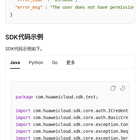
表
"error_msg"
:
"The user does not have permission t
模
}
型
详
情
SDK代码示例
-
ShowTableModelById
SDK代码示例如下。
获
Java
Python
Go
更多
取
模
型
-
ListWorkspaces
package
 com.huaweicloud.sdk.test;

新
import
建
import
模
import
型
import
工
import