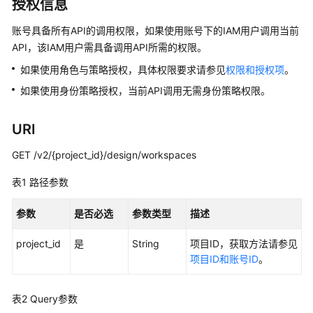
介
授权信息
绍
账号具备所有API的调用权限，如果使用账号下的IAM用户调用当前
API，该IAM用户需具备调用API所需的权限。
数
据
如果使用角色与策略授权，具体权限要求请参见
权限和授权项
。
治
如果使用身份策略授权，当前API调用无需身份策略权限。
理
方
法
URI
论
GET /v2/{project_id}/design/workspaces
快
表1
路径参数
速
入
参数
是否必选
参数类型
描述
门
project_id
是
String
项目ID，获取方法请参见
用
项目ID和账号ID
。
户
指
南
表2
Query参数