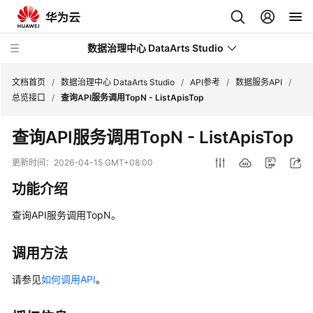
数据治理中心 DataArts Studio
文档首页
/
数据治理中心 DataArts Studio
/
API参考
/
数据服务API
/
总览接口
/
查询API服务调用TopN - ListApisTop
最
查询API服务调用TopN - ListApisTop
新
动
更新时间：
2026-04-15 GMT+08:00
态
功能介绍
服
查询API服务调用TopN。
务
公
告
调用方法
请参见
如何调用API
。
产
品