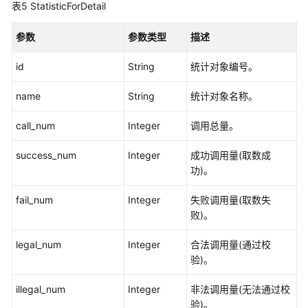
表5
StatisticForDetail
请
管
参数
参数类型
描述
理
接
id
String
统计对象编号。
口
name
String
统计对象名称。
消
息
call_num
Integer
调用总量。
管
理
success_num
Integer
成功调用量(取数成
接
功)。
口
fail_num
Integer
失败调用量(取数失
授
败)。
权
管
legal_num
Integer
合法调用量(通过校
理
验)。
接
口
illegal_num
Integer
非法调用量(无法通过校
验)。