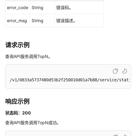
接
error_code
String
错误码。
口
error_msg
String
错误描述。
总
览
接
请求示例
口
查询API服务调用TopN。
查
询
统
计
/v1/0833a5737480d53b2f250010d01a7b88/service/statist
用
户
相
响应示例
关
的
状态码：200
总
查询API服务调用TopN成功。
览
开