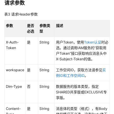
请求参数
发
API（V2）
表3
请求Header参数
管
参数
是否
参数类
描述
理
必选
型
中
心
X-Auth-
是
String
用户Token，使用
Token认证
时必
API
Token
选。通过调用IAM服务的“获取用
户Token”接口获取响应消息头中
数
X-Subject-Token的值。
据
架
workspace
是
String
工作空间ID，获取方法请参见
实
构
例ID和工作空间ID
。
API
Dlm-Type
否
String
数据服务的版本类型，指定
数
SHARED共享版或EXCLUSIVE专
据
享版。
质
量
Content-
是
String
消息体的类型（格式），有Body
API