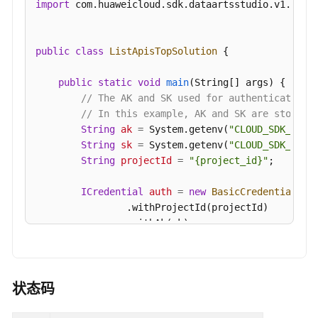
import
 com.huaweicloud.sdk.dataartsstudio.v1.model
用
TopN
-
public
class
ListApisTopSolution
 {

ListAppsTop
public
static
void
main
(String[] args)
 {

查
// The AK and SK used for authentication 
询
// In this example, AK and SK are stored 
API
String
ak
=
 System.getenv(
"CLOUD_SDK_AK"
);
统
String
sk
=
 System.getenv(
"CLOUD_SDK_SK"
);
计
String
projectId
=
"{project_id}"
;

数
据
ICredential
auth
=
new
BasicCredentials
()

详
                .withProjectId(projectId)

情
                .withAk(ak)

-
                .withSk(sk);

ShowApisDetail
DataArtsStudioClient
client
=
 DataArtsStud
查
                .withCredential(auth)

状态码
询
                .withRegion(DataArtsStudioRegion.
APP
                .build();
