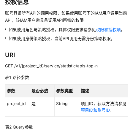
介
授权信息
绍
账号具备所有API的调用权限，如果使用账号下的IAM用户调用当前
API，该IAM用户需具备调用API所需的权限。
数
据
如果使用角色与策略授权，具体权限要求请参见
权限和授权项
。
治
如果使用身份策略授权，当前API调用无需身份策略权限。
理
方
法
URI
论
GET /v1/{project_id}/service/statistic/apis-top-n
快
表1
路径参数
速
入
参数
是否必选
参数类型
描述
门
project_id
是
String
项目ID，获取方法请参见
用
项目ID和账号ID
。
户
指
南
表2
Query参数