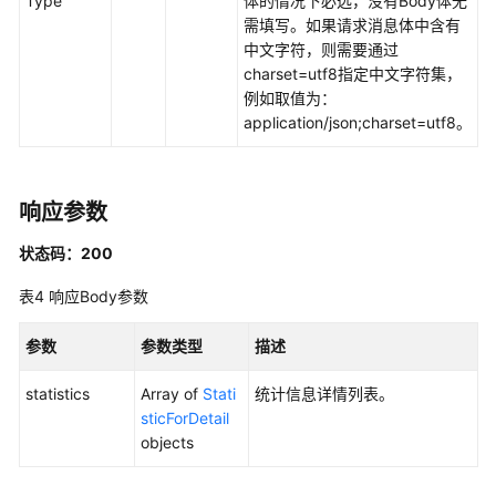
Type
体的情况下必选，没有Body体无
需填写。如果请求消息体中含有
数
中文字符，则需要通过
据
charset=utf8指定中文字符集，
目
例如取值为：
录
application/json;charset=utf8。
API
数
响应参数
据
服
状态码：200
务
API
表4
响应Body参数
API
参数
参数类型
描述
管
statistics
理
Array of
Stati
统计信息详情列表。
接
sticForDetail
口
objects
申