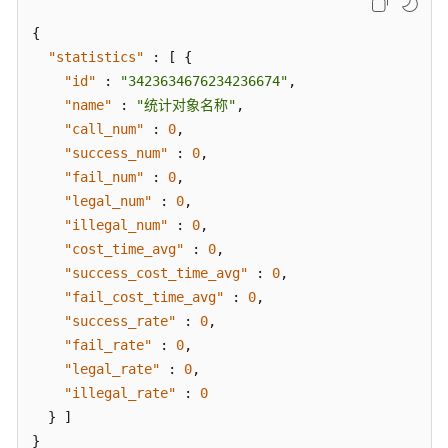
发
指
{
标
"statistics"
:
[
{
-
"id"
:
"3423634676234236674"
,
ShowApisOverview
"name"
:
"统计对象名称"
,
"call_num"
:
0
,
查
"success_num"
:
0
,
询
"fail_num"
:
0
,
统
"legal_num"
:
0
,
计
"illegal_num"
:
0
,
用
"cost_time_avg"
:
0
,
户
"success_cost_time_avg"
:
0
,
相
"fail_cost_time_avg"
关
:
0
,
的
"success_rate"
:
0
,
总
"fail_rate"
:
0
,
览
"legal_rate"
:
0
,
调
"illegal_rate"
:
0
用
}
]
指
}