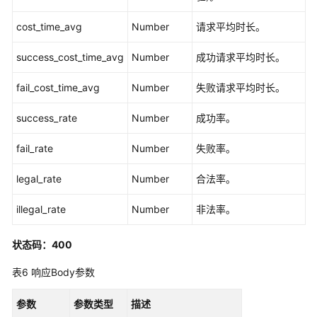
服
cost_time_avg
Number
请求平均时长。
务
目
success_cost_time_avg
Number
成功请求平均时长。
录
管
fail_cost_time_avg
Number
失败请求平均时长。
理
接
success_rate
Number
成功率。
口
fail_rate
Number
失败率。
网
关
legal_rate
Number
合法率。
管
理
illegal_rate
Number
非法率。
接
口
状态码：400
应
表6
响应Body参数
用
管
参数
参数类型
描述
理