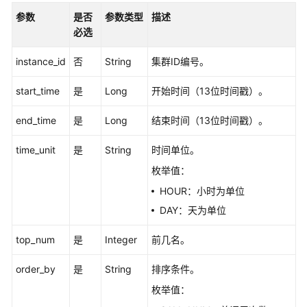
最
参数
是否
参数类型
描述
佳
必选
实
践
instance_id
否
String
集群ID编号。
start_time
是
Long
开始时间（13位时间戳）。
API
参
end_time
是
Long
结束时间（13位时间戳）。
考
time_unit
是
String
时间单位。
使
用
枚举值：
前
HOUR：小时为单位
必
DAY：天为单位
读
top_num
是
Integer
前几名。
API
概
order_by
是
String
排序条件。
览
枚举值：