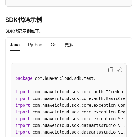
标
-
ShowAppsOverview
SDK代码示例
查
SDK代码示例如下。
询
API
Java
Python
Go
更多
服
务
调
用
TopN
package
 com.huaweicloud.sdk.test;

-
ListApisTop
import
import
查
import
询
import
APP
import
服
import
务
import
使