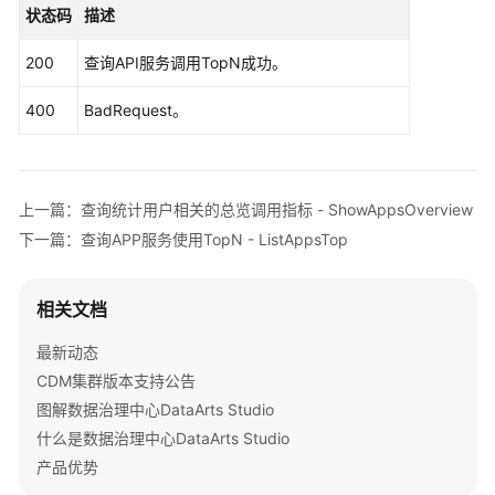
状态码
描述
统
ListApisTopRequest
request
=
new
ListApis
计
try
 {

200
查询API服务调用TopN成功。
数
ListApisTopResponse
response
=
 client.
据
            System.out.println(response.toString()
400
BadRequest。
详
        } 
catch
 (ConnectionException e) {

情
            e.printStackTrace();

-
        } 
catch
 (RequestTimeoutException e) {

ShowAppsDetail
            e.printStackTrace();

上一篇：查询统计用户相关的总览调用指标 - ShowAppsOverview
        } 
catch
 (ServiceResponseException e) {

下一篇：查询APP服务使用TopN - ListAppsTop
查
            e.printStackTrace();

询
            System.out.println(e.getHttpStatusCode
API
            System.out.println(e.getRequestId());

相关文档
仪
            System.out.println(e.getErrorCode());

表
            System.out.println(e.getErrorMsg());

最新动态
板
        }

CDM集群版本支持公告
数
    }

图解数据治理中心DataArts Studio
据
详
什么是数据治理中心DataArts Studio
情
产品优势
-