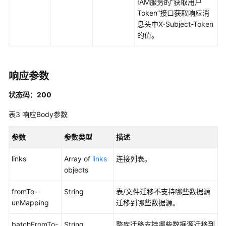
IAM服务的“获取用户
Token”接口获取响应消
API
息头中X-Subject-Token
概
的值。
览
如
何
响应参数
调
状态码：200
用
API
表3
响应Body参数
数
参数
参数类型
描述
据
集
links
Array of
links
连接列表。
成
objects
API
fromTo-
String
表/文件迁移不支持哪些数据源
集
unMapping
迁移到哪些数据源。
群
管
batchFromTo-
String
整库迁移支持哪些数据源迁移到