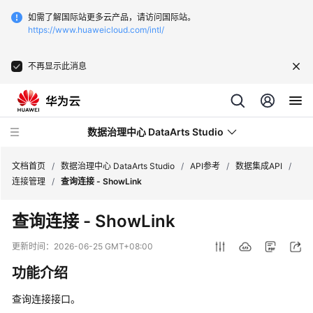
如需了解国际站更多云产品，请访问国际站。
https://www.huaweicloud.com/intl/
不再显示此消息
数据治理中心 DataArts Studio
文档首页
/
数据治理中心 DataArts Studio
/
API参考
/
数据集成API
/
连接管理
/
查询连接 - ShowLink
最
查询连接 - ShowLink
新
动
更新时间：
2026-06-25 GMT+08:00
态
功能介绍
服
查询连接接口。
务