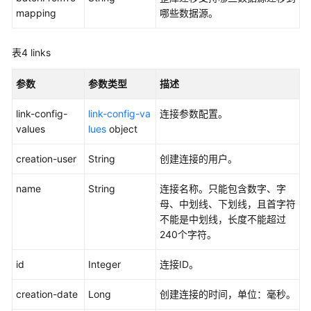
理
mapping
哪些数据源。
作
表4
links
业
管
理
参数
参数类型
描述
link-config-
link-config-va
连接参数配置。
连
values
lues
object
接
管
creation-user
String
创建连接的用户。
理
name
String
连接名称。只能包含数字、字
创
母、中划线、下划线，且首字符
建
不能是中划线，长度不能超过
连
240个字符。
接
-
id
Integer
连接ID。
CreateLink
creation-date
Long
创建连接的时间，单位：毫秒。
查