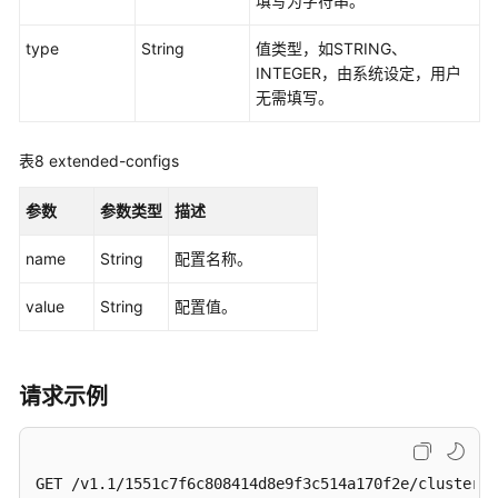
视
填写为字符串。
频
type
String
值类型，如STRING、
帮
INTEGER，由系统设定，用户
助
无需填写。
文
档
表8
extended-configs
下
载
参数
参数类型
描述
name
String
配置名称。
通
用
value
String
配置值。
参
考
请求示例
产
品
术
语
GET /v1.1/1551c7f6c808414d8e9f3c514a170f2e/clusters/