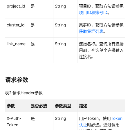
project_id
是
String
项目ID，获取方法请参见
用
项目ID和账号ID
。
户
指
cluster_id
是
String
集群ID，获取方法请参见
南
获取集群列表
。
最
link_name
是
String
连接名称。查询所有连接
佳
用all，查询单个连接输入
实
连接名。
践
API
请求参数
参
考
表2
请求Header参数
使
参数
是否必选
参数类型
描述
用
前
X-Auth-
是
String
用户Token，使用
Token
必
Token
认证
时必选。通过调用
读