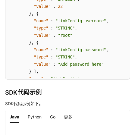
支
"value"
:
22
持
}
,
{
区
"name"
:
"linkConfig.username"
,
域
"type"
:
"STRING"
,
"value"
:
"root"
系
}
,
{
统
"name"
:
"linkConfig.password"
,
权
"type"
:
"STRING"
,
限
"value"
:
"Add password here"
}
]
,
"name"
:
"linkConfig"
}
]
SDK代码示例
}
,
"creation-user"
:
"cdm"
,
SDK代码示例如下。
"name"
:
"sftp_link"
,
"creation-date"
:
1516674482640
,
Java
Python
Go
更多
"connector-name"
:
"sftp-connector"
,
"update-date"
:
1516674476022
,