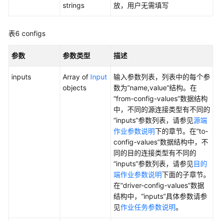
管
strings
放，用户无需填写
理
中
表6
configs
心
API
参数
参数类型
描述
数
inputs
Array of
Input
输入参数列表，列表中的每个参
据
objects
数为“name,value”结构。在
架
“from-config-values”数据结构
构
中，不同的源连接类型有不同的
API
“inputs”参数列表，请参见
源端
作业参数说明
下的章节。在“to-
数
config-values”数据结构中，不
据
同的目的连接类型有不同的
质
“inputs”参数列表，请参见
目的
量
端作业参数说明
下面的子章节。
API
在“driver-config-values”数据
结构中，“inputs”具体参数请参
数
见
作业任务参数说明
。
据