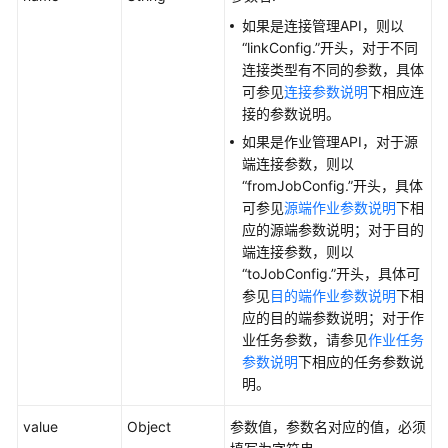
权
如果是连接管理API，则以
限
“linkConfig.”开头，对于不同
和
连接类型有不同的参数，具体
授
可参见
连接参数说明
下相应连
权
接的参数说明。
项
如果是作业管理API，对于源
端连接参数，则以
附
“fromJobConfig.”开头，具体
录
可参见
源端作业参数说明
下相
应的源端参数说明；对于目的
SDK
端连接参数，则以
参
“toJobConfig.”开头，具体可
考
参见
目的端作业参数说明
下相
应的目的端参数说明；对于作
常
业任务参数，请参见
作业任务
见
参数说明
下相应的任务参数说
问
明。
题
value
Object
参数值，参数名对应的值，必须