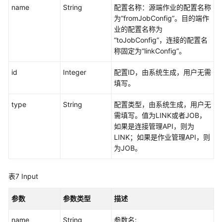
目
name
String
配置名称：源端作业的配置名称
录
为“fromJobConfig”。目的端作
API
业的配置名称为
“toJobConfig”，连接的配置名
数
称固定为“linkConfig”。
据
服
id
Integer
配置ID，由系统生成，用户无需
务
填写。
API
type
String
配置类型，由系统生成，用户无
数
需填写。值为LINK或者JOB，
据
如果是连接管理API，则为
安
LINK；如果是作业管理API，则
全
为JOB。
API
表7
Input
应
用
参数
参数类型
描述
示
例
name
String
参数名: