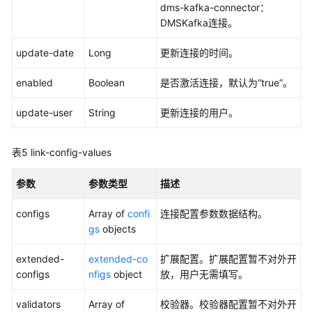
附：
dms-kafka-connector：
公
DMSKafka连接。
共
数
update-date
Long
更新连接的时间。
据
结
enabled
Boolean
是否激活连接，默认为“true”。
构
update-user
String
更新连接的用户。
数
据
表5
link-config-values
开
发
参数
参数类型
描述
API（V1）
configs
Array of
confi
连接配置参数数据结构。
数
gs
objects
据
开
extended-
extended-co
扩展配置。扩展配置暂不对外开
发
configs
nfigs
object
放，用户无需填写。
API（V2）
validators
Array of
校验器。校验器配置暂不对外开