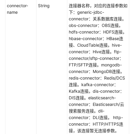
询
connector-
String
连接器名称，对应的连接参数如
连
name
下：generic-jdbc-
接
connector：关系数据库连接。
-
obs-connector：OBS连接。
ShowLink
hdfs-connector：HDFS连接。
hbase-connector：HBase连
删
接、CloudTable连接。hive-
除
connector：Hive连接。ftp-
连
connector/sftp-connector：
接
FTP/SFTP连接。mongodb-
-
connector：MongoDB连接。
DeleteLink
redis-connector：Redis/DCS
连接。kafka-connector：
修
Kafka连接。dis-connector：
改
DIS连接。elasticsearch-
连
connector：Elasticsearch/云
接
搜索服务连接。dli-
-
connector：DLI连接。 http-
UpdateLink
connector：HTTP/HTTPS连
接，该连接暂无连接参数。