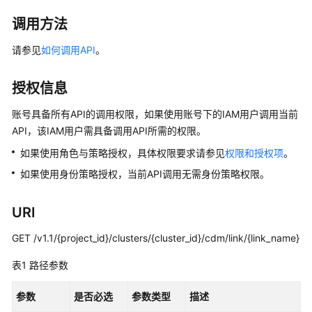
公
告
调用方法
请参见
如何调用API
。
产
品
介
授权信息
绍
账号具备所有API的调用权限，如果使用账号下的IAM用户调用当前
API，该IAM用户需具备调用API所需的权限。
数
据
如果使用角色与策略授权，具体权限要求请参见
权限和授权项
。
治
如果使用身份策略授权，当前API调用无需身份策略权限。
理
方
法
URI
论
GET /v1.1/{project_id}/clusters/{cluster_id}/cdm/link/{link_name}
快
表1
路径参数
速
入
参数
是否必选
参数类型
描述
门