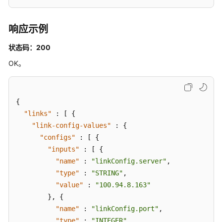
责
任
响应示例
共
担
状态码：200
OK。
云
服
务
等
{
级
"links"
:
[
{
协
"link-config-values"
:
{
议
"configs"
:
[
{
（SLA）
"inputs"
:
[
{
"name"
:
"linkConfig.server"
,
白
"type"
:
"STRING"
,
皮
书
"value"
:
"100.94.8.163"
资
}
,
{
源
"name"
:
"linkConfig.port"
,
"type"
:
"INTEGER"
,