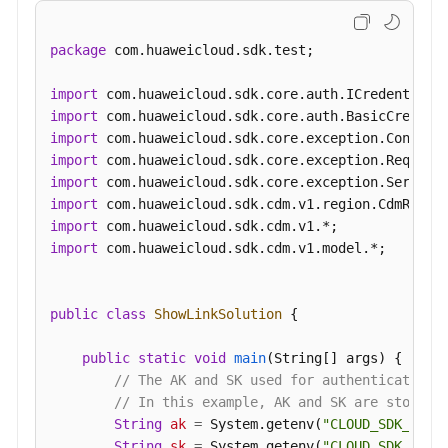
"enabled"
:
true
,
"update-user"
:
"cdm"
package
 com.huaweicloud.sdk.test;

}
]
}
import
import
import
import
import
import
import
import
 com.huaweicloud.sdk.cdm.v1.model.*;

public
class
ShowLinkSolution
 {

public
static
void
main
(String[] args)
 {

// The AK and SK used for authentication 
// In this example, AK and SK are stored 
String
ak
=
 System.getenv(
"CLOUD_SDK_AK"
);
String
sk
=
 System.getenv(
"CLOUD_SDK_SK"
);