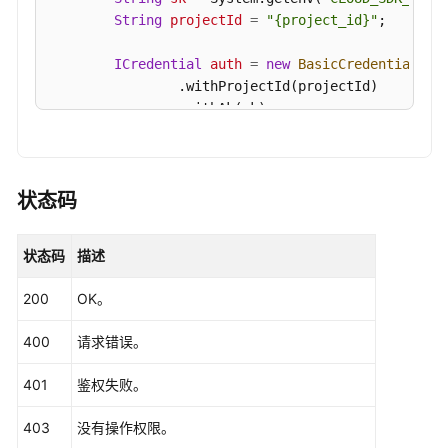
String
projectId
=
"{project_id}"
;

ICredential
auth
=
new
BasicCredentials
()

                .withProjectId(projectId)

                .withAk(ak)

                .withSk(sk);

CdmClient
client
=
 CdmClient.newBuilder()

                .withCredential(auth)

状态码
                .withRegion(CdmRegion.valueOf(
"<Y
                .build();

状态码
描述
ShowLinkRequest
request
=
new
ShowLinkReq
        request.withClusterId(
"{cluster_id}"
);

200
OK。
        request.withLinkName(
"{link_name}"
);

try
 {

400
请求错误。
ShowLinkResponse
response
=
 client.sho
            System.out.println(response.toString()
401
鉴权失败。
        } 
catch
 (ConnectionException e) {

            e.printStackTrace();

403
没有操作权限。
        } 
catch
 (RequestTimeoutException e) {
