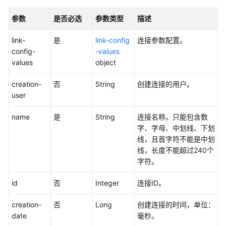
理
参数
是否必选
参数类型
描述
作
业
link-
是
link-config
连接参数配置。
管
config-
-values
理
values
object
连
creation-
否
String
创建连接的用户。
接
user
管
name
理
是
String
连接名称。只能包含数
字、字母、中划线、下划
线，且首字符不能是中划
创
线，长度不能超过240个
建
字符。
连
接
id
否
Integer
连接ID。
-
CreateLink
creation-
否
Long
创建连接的时间，单位：
date
毫秒。
查