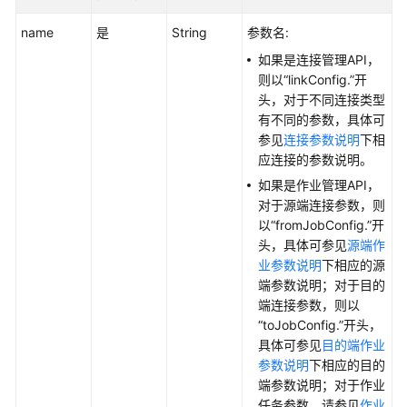
视
频
name
是
String
参数名:
帮
如果是连接管理API，
助
则以“linkConfig.”开
头，对于不同连接类型
文
有不同的参数，具体可
档
参见
连接参数说明
下相
下
应连接的参数说明。
载
如果是作业管理API，
对于源端连接参数，则
通
以“fromJobConfig.”开
用
头，具体可参见
源端作
参
业参数说明
下相应的源
考
端参数说明；对于目的
端连接参数，则以
产
“toJobConfig.”开头，
品
具体可参见
目的端作业
术
参数说明
下相应的目的
语
端参数说明；对于作业
任务参数，请参见
作业