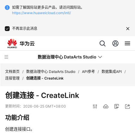
如需了解国际站更多云产品，请访问国际站。
https://www.huaweicloud.com/intl/
不再显示此消息
数据治理中心 DataArts Studio
文档首页
/
数据治理中心 DataArts Studio
/
API参考
/
数据集成API
/
连接管理
/
创建连接 - CreateLink
最
创建连接 - CreateLink
新
动
更新时间：
2026-06-25 GMT+08:00
态
功能介绍
服
创建连接接口。
务