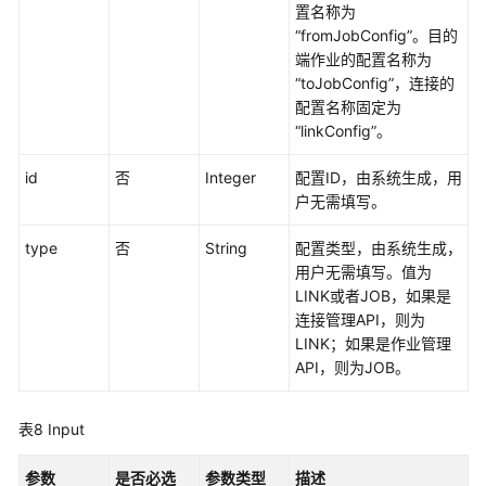
置名称为
权
“fromJobConfig”。目的
限
端作业的配置名称为
和
“toJobConfig”，连接的
授
配置名称固定为
权
“linkConfig”。
项
id
否
Integer
配置ID，由系统生成，用
附
户无需填写。
录
type
否
String
配置类型，由系统生成，
SDK
用户无需填写。值为
参
LINK或者JOB，如果是
考
连接管理API，则为
LINK；如果是作业管理
常
API，则为JOB。
见
问
表8
Input
题
参数
是否必选
参数类型
描述