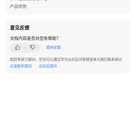
                .withName(
"linkConfig.password"
)

产品优势
                .withValue(
"DB_password"
)

        );

        listConfigsInputs.add(

意见反馈
new
Input
()

                .withName(
"linkConfig.fetchSize"
)

文档内容是否对您有帮助？
                .withValue(
"100000"
)

提供反馈
        );

        listConfigsInputs.add(

如您有其它疑问，您也可以通过华为云社区问答频道来与我们联系探讨
new
Input
()

云宝助手提问
云社区提问
                .withName(
"linkConfig.usingNative
                .withValue(
"false"
)

        );

        List<Configs> listLinkConfigValuesConfigs
        listLinkConfigValuesConfigs.add(

new
Configs
()

                .withInputs(listConfigsInputs)

                .withName(
"linkConfig"
)

        );

LinksLinkconfigvalues
linkConfigValuesLin
        linkConfigValuesLinks.withConfigs(listLink