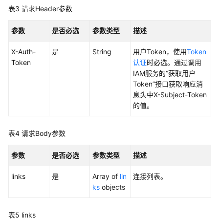
表3
请求Header参数
API
概
参数
是否必选
参数类型
描述
览
X-Auth-
是
String
用户Token，使用
Token
如
Token
认证
时必选。通过调用
何
IAM服务的“获取用户
调
Token”接口获取响应消
用
息头中X-Subject-Token
API
的值。
数
表4
请求Body参数
据
集
参数
是否必选
参数类型
描述
成
API
links
是
Array of
lin
连接列表。
ks
objects
集
群
管
表5
links