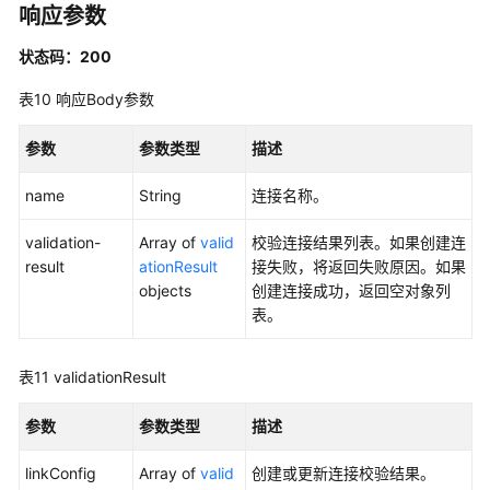
响应参数
支
持
状态码：200
区
域
表10
响应Body参数
系
参数
参数类型
描述
统
权
name
String
连接名称。
限
validation-
Array of
valid
校验连接结果列表。如果创建连
result
ationResult
接失败，将返回失败原因。如果
objects
创建连接成功，返回空对象列
表。
表11
validationResult
参数
参数类型
描述
linkConfig
Array of
valid
创建或更新连接校验结果。