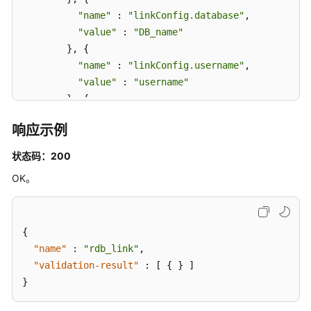
"name"
 : 
"linkConfig.database"
,

"value"
 : 
"DB_name"
        }, {

"name"
 : 
"linkConfig.username"
,

"value"
 : 
"username"
        }, {

"name"
 : 
"linkConfig.password"
,

响应示例
"value"
 : 
"DB_password"
        }, {

状态码：200
"name"
 : 
"linkConfig.fetchSize"
,

OK。
"value"
 : 
"100000"
        }, {

"name"
 : 
"linkConfig.usingNative"
,

{
"value"
 : 
"false"
        } ],

"name"
:
"rdb_link"
,
"validation-result"
"name"
 : 
"linkConfig"
:
[
{
}
]
      } ]

}
    },
