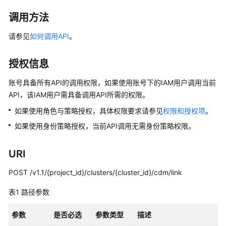
公
告
调用方法
请参见
如何调用API
。
产
品
介
授权信息
绍
账号具备所有API的调用权限，如果使用账号下的IAM用户调用当前
API，该IAM用户需具备调用API所需的权限。
数
据
如果使用角色与策略授权，具体权限要求请参见
权限和授权项
。
治
如果使用身份策略授权，当前API调用无需身份策略权限。
理
方
法
URI
论
POST /v1.1/{project_id}/clusters/{cluster_id}/cdm/link
快
表1
路径参数
速
入
参数
是否必选
参数类型
描述
门