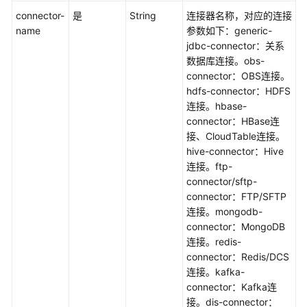
询
connector-
是
String
连接器名称，对应的连接
连
name
参数如下：generic-
接
jdbc-connector：关系
-
数据库连接。obs-
ShowLink
connector：OBS连接。
hdfs-connector：HDFS
删
连接。hbase-
除
connector：HBase连
连
接、CloudTable连接。
接
hive-connector：Hive
-
连接。ftp-
DeleteLink
connector/sftp-
connector：FTP/SFTP
修
连接。mongodb-
改
connector：MongoDB
连
连接。redis-
接
connector：Redis/DCS
-
连接。kafka-
UpdateLink
connector：Kafka连
接。dis-connector：