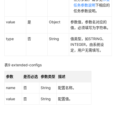
责
任务参数说明
下相应的
任
任务参数说明。
共
担
value
是
Object
参数值，参数名对应的
值，必须填写为字符串。
云
type
否
String
值类型，如STRING、
服
INTEGER，由系统设
务
定，用户无需填写。
等
级
协
表9
extended-configs
议
（SLA）
参数
是否必选
参数类型
描述
白
name
否
String
配置名称。
皮
书
value
否
String
配置值。
资
源