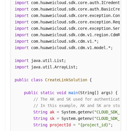
import
import
import
import
import
import
import
import
 com.huaweicloud.sdk.cdm.v1.model.*;

import
import
 java.util.ArrayList;

public
class
CreateLinkSolution
 {

public
static
void
main
(String[] args)
 {

// The AK and SK used for authentication 
// In this example, AK and SK are stored 
String
ak
=
 System.getenv(
"CLOUD_SDK_AK"
);
String
sk
=
 System.getenv(
"CLOUD_SDK_SK"
);
String
projectId
=
"{project_id}"
;
