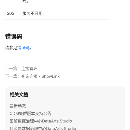
码。
                .withName(
"linkConfig.host"
)

                .withValue(
"100.94.8.163"
)

503
服务不可用。
        );

        listConfigsInputs.add(

new
Input
()

错误码
                .withName(
"linkConfig.port"
)

                .withValue(
"3306"
)

请参见
错误码
。
        );

        listConfigsInputs.add(

new
Input
()

上一篇：连接管理
                .withName(
"linkConfig.database"
)

                .withValue(
"DB_name"
)

下一篇：查询连接 - ShowLink
        );

        listConfigsInputs.add(

new
Input
()

相关文档
                .withName(
"linkConfig.username"
)

最新动态
                .withValue(
"username"
)

        );

CDM集群版本支持公告
        listConfigsInputs.add(

图解数据治理中心DataArts Studio
new
Input
()

什么是数据治理中心DataArts Studio