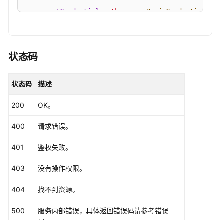
ICredential
auth
=
new
BasicCredentials
()

                .withProjectId(projectId)

                .withAk(ak)

                .withSk(sk);

状态码
CdmClient
client
=
 CdmClient.newBuilder()

                .withCredential(auth)

状态码
描述
                .withRegion(CdmRegion.valueOf(
"<Y
                .build();

200
OK。
CreateLinkRequest
request
=
new
CreateLin
        request.withClusterId(
"{cluster_id}"
);

400
请求错误。
CdmCreateAndUpdateLinkReq
body
=
new
CdmC
        List<Input> listConfigsInputs = 
new
Array
401
鉴权失败。
        listConfigsInputs.add(

new
Input
()

403
没有操作权限。
                .withName(
"linkConfig.databaseTyp
                .withValue(
"MYSQL"
)

404
找不到资源。
        );

        listConfigsInputs.add(

500
服务内部错误，具体返回错误码请参考错误
new
Input
()
