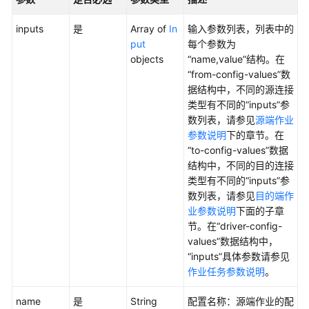
目
录
inputs
是
Array of
In
输入参数列表，列表中的
API
put
每个参数为
objects
“name,value”结构。在
数
“from-config-values”数
据
据结构中，不同的源连接
服
类型有不同的“inputs”参
务
数列表，请参见
源端作业
API
参数说明
下的章节。在
“to-config-values”数据
数
结构中，不同的目的连接
据
类型有不同的“inputs”参
安
数列表，请参见
目的端作
全
业参数说明
下面的子章
API
节。在“driver-config-
values”数据结构中，
应
“inputs”具体参数请参见
用
作业任务参数说明
。
示
例
name
是
String
配置名称：源端作业的配