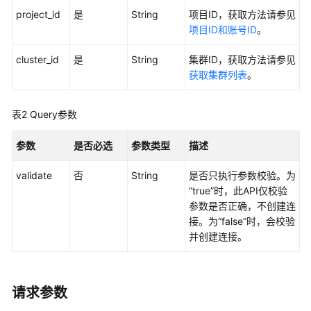
project_id
是
String
项目ID，获取方法请参见
用
项目ID和账号ID
。
户
指
cluster_id
是
String
集群ID，获取方法请参见
南
获取集群列表
。
最
表2
佳
Query参数
实
践
参数
是否必选
参数类型
描述
validate
否
String
是否只执行参数校验。为
API
“true”时，此API仅校验
参
参数是否正确，不创建连
考
接。为“false”时，会校验
并创建连接。
使
用
前
必
请求参数
读