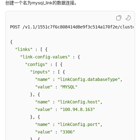
创建一个名为mysql_link的数据连接。
POST /v1.1/1551c7f6c808414d8e9f3c514a170f2e/clusters
{

"links"
 : [ {

"link-config-values"
 : {

"configs"
 : [ {

"inputs"
 : [ {

"name"
 : 
"linkConfig.databaseType"
,

"value"
 : 
"MYSQL"
        }, {

"name"
 : 
"linkConfig.host"
,

"value"
 : 
"100.94.8.163"
        }, {

"name"
 : 
"linkConfig.port"
,

"value"
 : 
"3306"
        }, {
