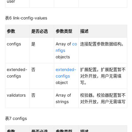
user
管
理
中
表6
link-config-values
心
API
参数
是否必选
参数类型
描述
数
configs
是
Array of
co
连接配置参数数据结构。
据
nfigs
架
objects
构
API
extended-
否
extended-
扩展配置。扩展配置暂不
configs
configs
对外开放，用户无需填
数
object
写。
据
质
validators
否
Array of
校验器。校验器配置暂不
量
strings
对外开放，用户无需填写
API
表7
configs
数
据
参数
是否必选
参数类型
描述