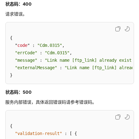
"name"
 : 
"mysql_link"
,

状态码：400
"creation-date"
 : 1496654788622,

请求错误。
"connector-name"
 : 
"generic-jdbc-connector"
,

"update-date"
 : 1496654788622,

"enabled"
 : 
true
{

  } ]

  "
code
" : 
"Cdm.0315"
,

}
"errCode"
 : 
"Cdm.0315"
,

"message"
 : 
"Link name [ftp_link] already exist or
"externalMessage"
 : 
"Link name [ftp_link] already 
}
状态码：500
服务内部错误，具体返回错误码请参考错误码。
{
"validation-result"
:
[
{