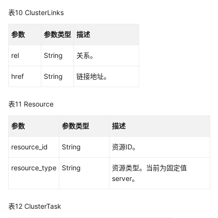
表10
ClusterLinks
SDK
参
参数
参数类型
描述
考
rel
String
关系。
常
href
见
String
链接地址。
问
题
表11
Resource
视
参数
参数类型
描述
频
帮
resource_id
String
资源ID。
助
resource_type
String
资源类型。当前为固定值
文
server。
档
下
表12
ClusterTask
载