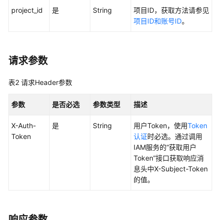
project_id
是
String
项目ID，获取方法请参见
用
项目ID和账号ID
。
户
指
南
请求参数
最
佳
表2
请求Header参数
实
践
参数
是否必选
参数类型
描述
API
X-Auth-
是
String
用户Token，使用
Token
参
Token
认证
时必选。通过调用
考
IAM服务的“获取用户
Token”接口获取响应消
息头中X-Subject-Token
使
的值。
用
前
必
读
响应参数