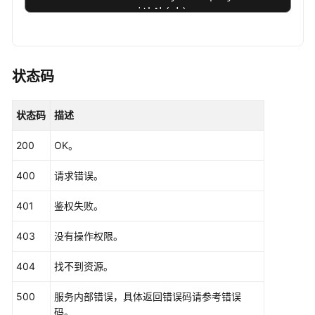
                .withAk(ak)

                .withSk(sk);

CdmClient
client
=
 CdmClient.newBuilder()

                .withCredential(auth)

状态码
                .withRegion(CdmRegion.valueOf(
"<Y
                .build();

状态码
描述
ListClustersRequest
request
=
new
ListClu
try
 {

200
OK。
ListClustersResponse
response
=
 clien
            System.out.println(response.toString()
400
请求错误。
        } 
catch
 (ConnectionException e) {

            e.printStackTrace();

401
鉴权失败。
        } 
catch
 (RequestTimeoutException e) {

            e.printStackTrace();

403
没有操作权限。
        } 
catch
 (ServiceResponseException e) {

            e.printStackTrace();

404
找不到资源。
            System.out.println(e.getHttpStatusCode
            System.out.println(e.getRequestId());

500
服务内部错误，具体返回错误码请参考错误
            System.out.println(e.getErrorCode());

码。