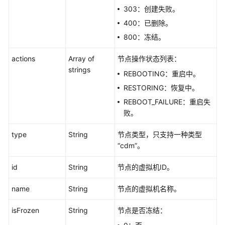
303：创建失败。
作
400：已删除。
业
管
800：冻结。
理
actions
Array of
节点操作状态列表：
strings
连
REBOOTING：重启中。
接
RESTORING：恢复中。
管
REBOOT_FAILURE：重启失
理
败。
附：
type
String
节点类型，只支持一种类型
公
“cdm”。
共
数
id
String
节点的虚拟机ID。
据
结
name
String
节点的虚拟机名称。
构
isFrozen
String
节点是否冻结：
数