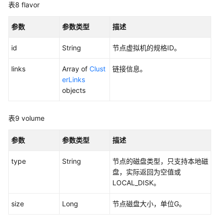
表8
flavor
数
据
参数
参数类型
描述
安
全
id
String
节点虚拟机的规格ID。
API
links
Array of
Clust
链接信息。
应
erLinks
用
objects
示
例
表9
volume
权
参数
参数类型
描述
限
和
type
String
节点的磁盘类型，只支持本地磁
授
盘，实际返回为空值或
权
LOCAL_DISK。
项
size
Long
节点磁盘大小，单位G。
附
录