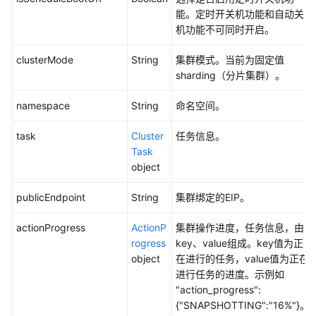
所
能。定时开关机功能和自动关
有
机功能不可同时开启。
可
用
clusterMode
String
集群模式。当前为固定值
区
sharding（分片集群）。
-
ShowAvailabilityZones
namespace
String
命名空间。
查
task
Cluster
任务信息。
询
Task
支
object
持
的
publicEndpoint
String
集群绑定的EIP。
版
本
actionProgress
ActionP
集群操作进度，任务信息，由
-
rogress
key、value组成。key值为正
ShowDatastores
object
在进行的任务，value值为正在
进行任务的进度。示例如
查
"action_progress":
询
{"SNAPSHOTTING":"16%"}。