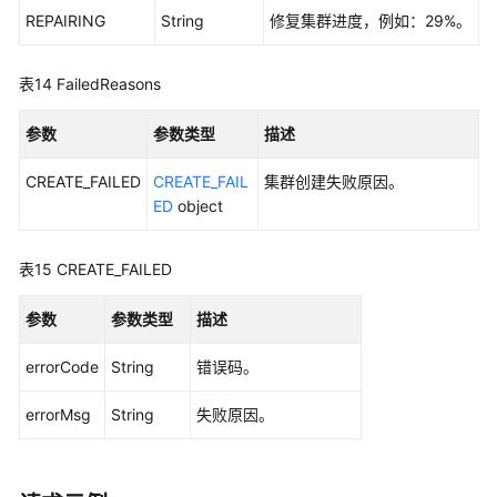
级
REPAIRING
String
修复集群进度，例如：29%。
协
议
表14
FailedReasons
（SLA）
参数
参数类型
描述
白
皮
CREATE_FAILED
CREATE_FAIL
集群创建失败原因。
书
ED
object
资
源
表15
CREATE_FAILED
支
持
参数
参数类型
描述
区
域
errorCode
String
错误码。
errorMsg
系
String
失败原因。
统
权
限