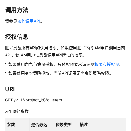
公
告
调用方法
请参见
如何调用API
。
产
品
介
授权信息
绍
账号具备所有API的调用权限，如果使用账号下的IAM用户调用当前
API，该IAM用户需具备调用API所需的权限。
数
据
如果使用角色与策略授权，具体权限要求请参见
权限和授权项
。
治
如果使用身份策略授权，当前API调用无需身份策略权限。
理
方
法
URI
论
GET /v1.1/{project_id}/clusters
快
表1
路径参数
速
入
参数
是否必选
参数类型
描述
门