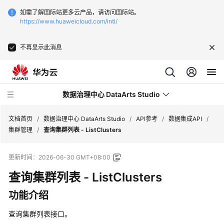
如需了解国际站更多云产品，请访问国际站。
https://www.huaweicloud.com/intl/
不再显示此消息
数据治理中心 DataArts Studio
文档首页
/
数据治理中心 DataArts Studio
/
API参考
/
数据集成API
/
集群管理
/
查询集群列表 - ListClusters
最
更新时间：
2026-06-30 GMT+08:00
新
动
查询集群列表 - ListClusters
态
功能介绍
服
查询集群列表接口。
务