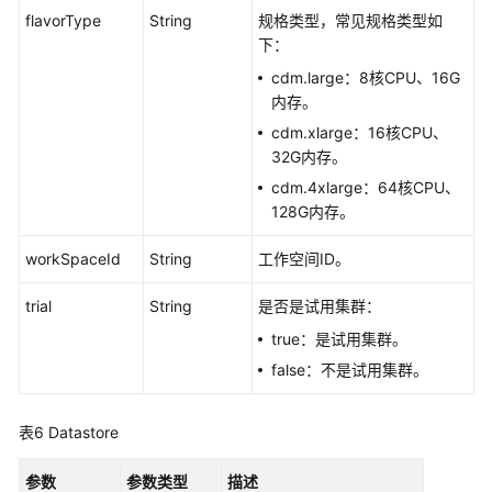
flavorType
String
规格类型，常见规格类型如
重
下：
启
cdm.large：8核CPU、16G
集
内存。
群
cdm.xlarge：16核CPU、
-
32G内存。
RestartCluster
cdm.4xlarge：64核CPU、
启
128G内存。
动
集
workSpaceId
String
工作空间ID。
群
-
trial
String
是否是试用集群：
StartCluster
true：是试用集群。
false：不是试用集群。
停
止
集
表6
Datastore
群
（待
参数
参数类型
描述