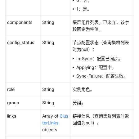
0：否。
据
开
1：是。
发
API（V1）
components
String
集群组件列表。已废弃，该字
段固定为空值。
数
config_status
String
节点配置状态（查询集群列表
据
时为null）：
开
发
In-Sync：配置已同步。
API（V2）
Applying：配置中。
Sync-Failure：配置失败。
管
理
role
String
实例角色。
中
心
group
String
分组。
API
links
Array of
Clus
链接信息（查询集群列表时返
数
terLinks
回值为null）。
据
objects
架