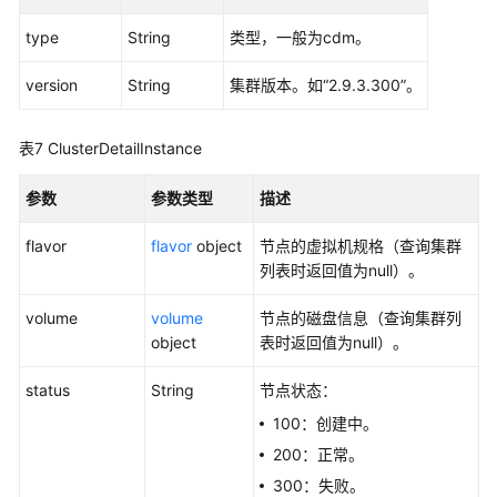
下
线）
type
String
类型，一般为cdm。
-
StopCluster
version
String
集群版本。如“2.9.3.300”。
创
表7
ClusterDetailInstance
建
集
参数
参数类型
描述
群
-
flavor
flavor
object
节点的虚拟机规格（查询集群
CreateCluster
列表时返回值为null）。
查
volume
volume
节点的磁盘信息（查询集群列
询
object
表时返回值为null）。
集
群
status
String
节点状态：
列
100：创建中。
表
-
200：正常。
ListClusters
300：失败。