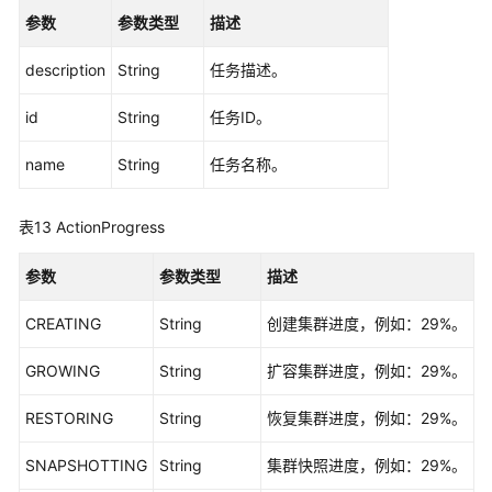
参数
参数类型
描述
通
用
description
String
任务描述。
参
考
id
String
任务ID。
name
String
任务名称。
产
品
术
表13
ActionProgress
语
参数
参数类型
描述
责
任
CREATING
String
创建集群进度，例如：29%。
共
担
GROWING
String
扩容集群进度，例如：29%。
云
RESTORING
String
恢复集群进度，例如：29%。
服
务
SNAPSHOTTING
String
集群快照进度，例如：29%。
等