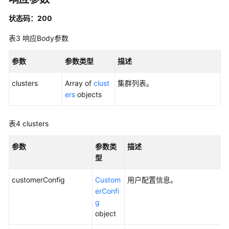
API
状态码：200
概
表3
响应Body参数
览
参数
参数类型
描述
如
何
clusters
Array of
clust
集群列表。
调
ers
objects
用
API
表4
clusters
数
据
参数
参数类
描述
集
型
成
API
customerConfig
Custom
用户配置信息。
erConfi
集
g
群
object
管