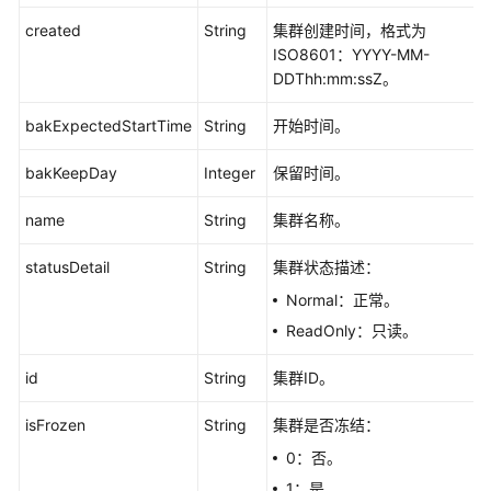
版
本
created
String
集群创建时间，格式为
规
ISO8601：YYYY-MM-
格
DDThh:mm:ssZ。
-
ShowFlavors
bakExpectedStartTime
String
开始时间。
bakKeepDay
查
Integer
保留时间。
询
name
String
集群名称。
规
格
statusDetail
String
集群状态描述：
详
情
Normal：正常。
-
ReadOnly：只读。
ShowFlavorDetail
id
String
集群ID。
查
询
isFrozen
String
集群是否冻结：
所
0：否。
有
集
1：是。