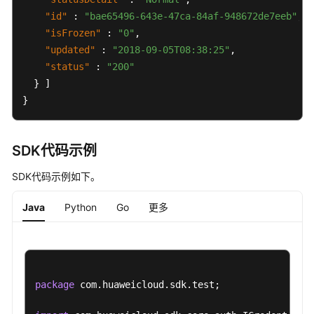
"id"
:
"bae65496-643e-47ca-84af-948672de7eeb"
,
"isFrozen"
:
"0"
,
"updated"
:
"2018-09-05T08:38:25"
,
"status"
:
"200"
}
]
}
SDK代码示例
SDK代码示例如下。
Java
Python
Go
更多
package
 com.huaweicloud.sdk.test;
