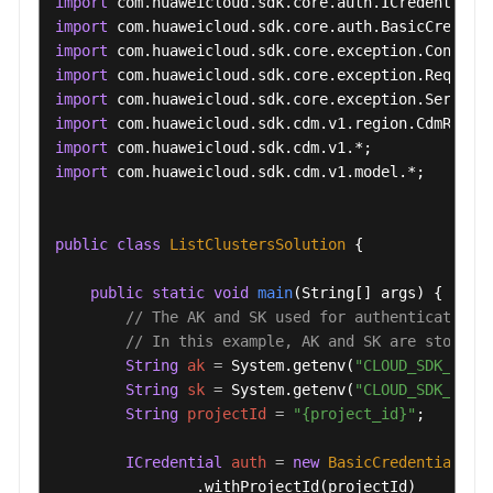
import
import
import
import
import
import
import
import
 com.huaweicloud.sdk.cdm.v1.model.*;

public
class
ListClustersSolution
 {

public
static
void
main
(String[] args)
 {

// The AK and SK used for authentication 
// In this example, AK and SK are stored 
String
ak
=
 System.getenv(
"CLOUD_SDK_AK"
);
String
sk
=
 System.getenv(
"CLOUD_SDK_SK"
);
String
projectId
=
"{project_id}"
;

ICredential
auth
=
new
BasicCredentials
()

                .withProjectId(projectId)
