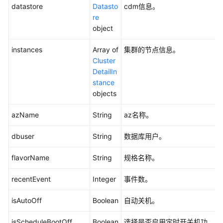
理
datastore
Datasto
cdm信息。
re
查
object
询
集
instances
Array of
集群的节点信息。
群
Cluster
详
DetailIn
情
stance
-
objects
ShowClusterDetail
azName
String
az名称。
删
dbuser
String
数据库用户。
除
集
flavorName
String
规格名称。
群
-
recentEvent
Integer
事件数。
DeleteCluster
isAutoOff
Boolean
自动关机。
查
询
isScheduleBootOff
Boolean
选择是否启用定时开关机功