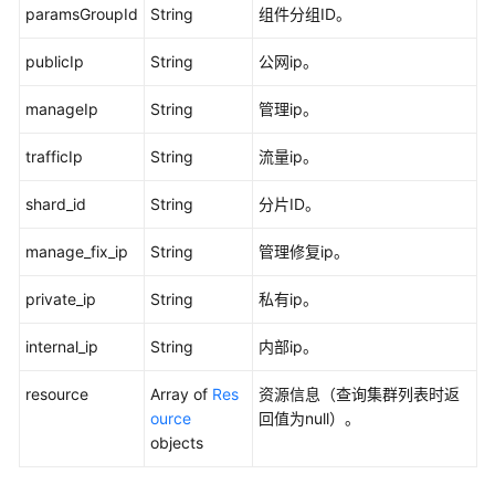
构
paramsGroupId
String
组件分组ID。
API
publicIp
String
公网ip。
数
据
manageIp
String
管理ip。
质
量
trafficIp
String
流量ip。
API
shard_id
String
分片ID。
数
据
manage_fix_ip
String
管理修复ip。
目
录
private_ip
String
私有ip。
API
internal_ip
String
内部ip。
数
resource
Array of
Res
资源信息（查询集群列表时返
据
ource
回值为null）。
服
objects
务
API