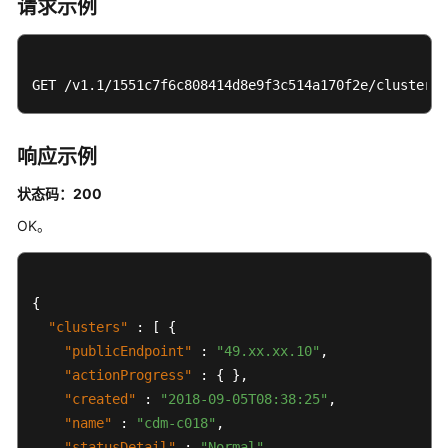
请求示例
GET /v1.1/1551c7f6c808414d8e9f3c514a170f2e/clusters
响应示例
状态码：200
OK。
{
"clusters"
:
[
{
"publicEndpoint"
:
"49.xx.xx.10"
,
"actionProgress"
:
{
}
,
"created"
:
"2018-09-05T08:38:25"
,
"name"
:
"cdm-c018"
,
"statusDetail"
:
"Normal"
,