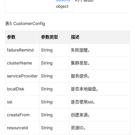
-
object
ShowClusterEnterpriseProjects
表5
CustomerConfig
查
询
参数
参数类型
描述
集
群
failureRemind
String
失败提醒。
实
例
clusterName
String
集群类型。
信
息
serviceProvider
String
服务提供。
-
ShowInstanceDetail
localDisk
String
是否本地磁盘。
修
ssl
String
是否使用ssl。
改
集
createFrom
String
创建来源。
群
-
resourceId
String
资源ID。
ModifyCluster