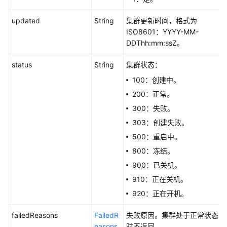
群
updated
String
集群更新时间，格式为
的
ISO8601：YYYY-MM-
企
DDThh:mm:ssZ。
业
项
status
String
集群状态：
目
ID
100：创建中。
-
200：正常。
ShowEnterpriseProjects
300：失败。
查
303：创建失败。
询
500：重启中。
集
800：冻结。
群
900：已关机。
的
企
910：正在关机。
业
920：正在开机。
项
目
failedReasons
FailedR
失败原因。集群处于正常状态
ID
easons
时不返回。