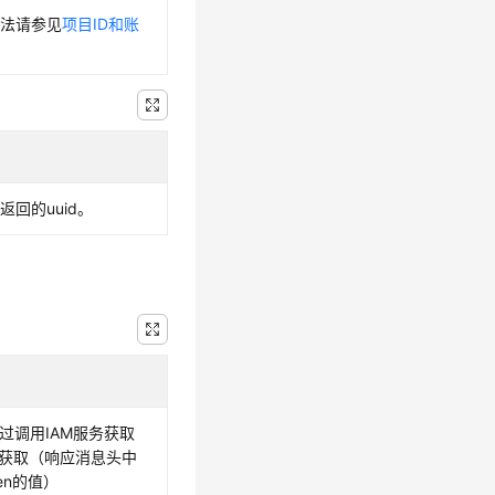
方法请参见
项目ID和账
回的uuid。
，通过调用IAM服务获取
接口获取（响应消息头中
oken的值）