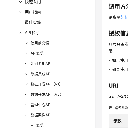
快速入门
调用方
用户指南
请参见
如何
最佳实践
API参考
授权信
使用前必读
账号具备所
限。
API概览
如果使
如何调用API
如果使用
数据集成API
数据开发API（V1）
URI
数据开发API（V2）
GET /v2/{p
管理中心API
表1
路径参
数据架构API
参数
概览