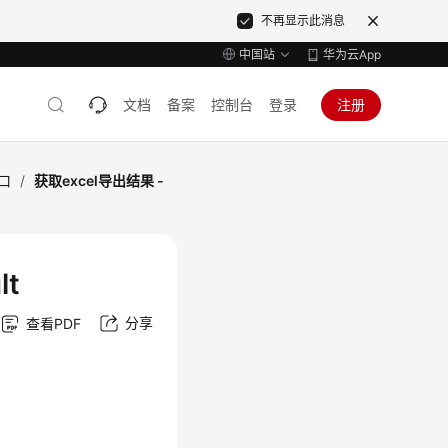
不再显示此消息
中国站
华为云App
文档
备案
控制台
登录
注册
口
/
获取excel导出结果 -
lt
分享
查看PDF