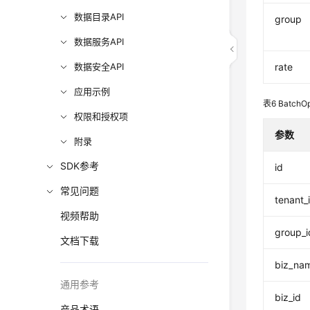
数据目录API
group
数据服务API
数据安全API
rate
应用示例
表6
BatchOp
权限和授权项
参数
附录
SDK参考
id
常见问题
tenant_
视频帮助
group_i
文档下载
biz_na
通用参考
biz_id
产品术语