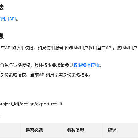
法
调用API
。
息
有API的调用权限，如果使用账号下的IAM用户调用当前API，该IAM用户
用角色与策略授权，具体权限要求请参见
权限和授权项
。
身份策略授权，当前API调用无需身份策略权限。
roject_id}/design/export-result
数
是否必选
参数类型
描述