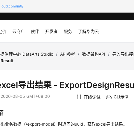
loud.com/intl/
定价
云商店
伙伴
开发者
服务
了解华为云
据治理中心 DataArts Studio
/
API参考
/
数据架构API
/
导入导出接
Result
cel导出结果 - ExportDesignResu
：
2026-08-05 GMT+08:00
在线调试
CLI示例
绍
业务数据（/export-model）时返回的uuid，获取excel导出结果。