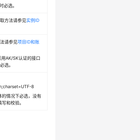
证时必选。
获取方法请参见
实例ID
。
方法请参见
项目ID和账
景采用AK/SK认证的接口
段必选。
on;charset=UTF-8
y体的情况下必选，没有
需填写和校验。