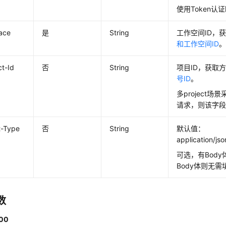
使用Token认
ace
是
String
工作空间ID，
和工作空间ID
ct-Id
否
String
项目ID，获取
号ID
。
多project场
请求，则该字
t-Type
否
String
默认值：
application/js
可选，有Bod
Body体则无
数
00