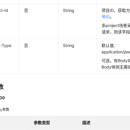
ct-Id
否
String
项目ID，获取
号ID
。
多project场
请求，则该字
t-Type
否
String
默认值：
application/js
可选，有Bod
Body体则无
数
00
dy参数
参数类型
描述