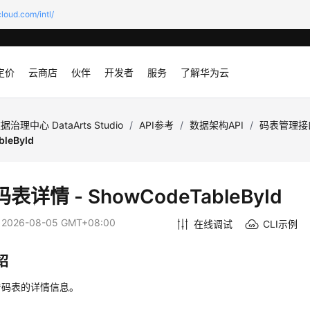
loud.com/intl/
定价
云商店
伙伴
开发者
服务
了解华为云
据治理中心 DataArts Studio
/
API参考
/
数据架构API
/
码表管理接
leById
表详情 - ShowCodeTableById
：
2026-08-05 GMT+08:00
在线调试
CLI示例
绍
看码表的详情信息。