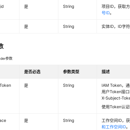
_id
是
String
项目ID，获取
号ID
。
是
String
实体ID，ID字
数
der参数
是否必选
参数类型
描述
-Token
是
String
IAM Token
用户Token
X-Subject-T
使用Token认
ace
是
String
工作空间ID，
和工作空间ID