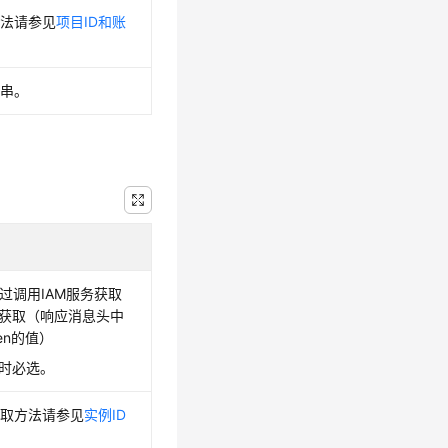
方法请参见
项目ID和账
符串。
，通过调用IAM服务获取
接口获取（响应消息头中
oken的值）
证时必选。
获取方法请参见
实例ID
。