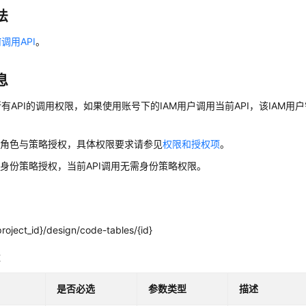
法
调用API
。
息
有API的调用权限，如果使用账号下的IAM用户调用当前API，该IAM用户
用角色与策略授权，具体权限要求请参见
权限和授权项
。
身份策略授权，当前API调用无需身份策略权限。
roject_id}/design/code-tables/{id}
数
是否必选
参数类型
描述