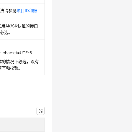
方法请参见
项目ID和账
景采用AK/SK认证的接口
段必选。
on;charset=UTF-8
y体的情况下必选，没有
需填写和校验。