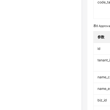
code_ta
表6
Approv
参数
id
tenant_
name_c
name_e
biz_id