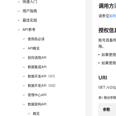
快速入门
调用方
用户指南
请参见
如何
最佳实践
API参考
授权信
使用前必读
账号具备所
限。
API概览
如果使
如何调用API
如果使用
数据集成API
数据开发API（V1）
URI
数据开发API（V2）
GET /v2/{p
管理中心API
表1
路径参
数据架构API
参数
概览