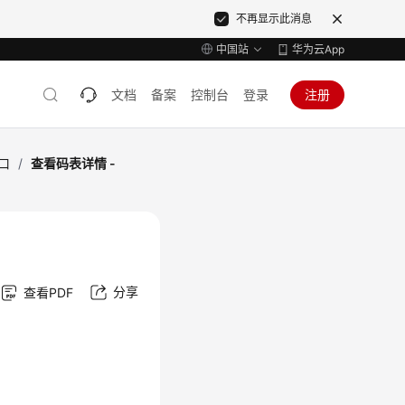
不再显示此消息
中国站
华为云App
文档
备案
控制台
登录
注册
口
/
查看码表详情 -
分享
查看PDF