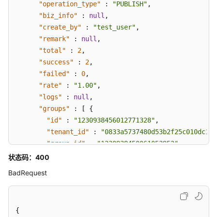
"operation_type"
:
"PUBLISH"
,
分
"biz_info"
:
null
,
层
"create_by"
:
"test_user"
,
接
"remark"
:
null
,
口
"total"
:
2
,
"success"
:
2
,
预
"failed"
:
0
,
览
sql
"rate"
:
"1.00"
,
接
"logs"
:
null
,
口
"groups"
:
[
{
"id"
:
"1230938456012771328"
,
数
"tenant_id"
:
"0833a5737480d53b2f25c010dc1a7
据
"group_id"
:
"1230938450061053952"
,
质
"biz_name"
:
"test_czh_0328"
,
状态码：400
量
"biz_id"
:
"1222853173564289024"
,
API
BadRequest
"operation_status"
:
"SUCCESS"
,
"operation_type"
:
"PUBLISH"
,
数
"biz_info"
:
"{}"
,
据
{
"create_by"
:
"test_user"
,
目