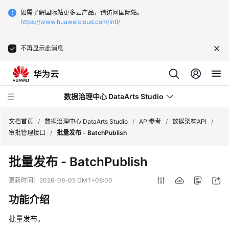
如需了解国际站更多云产品，请访问国际站。
https://www.huaweicloud.com/intl/
不再显示此消息
数据治理中心 DataArts Studio
文档首页
/
数据治理中心 DataArts Studio
/
API参考
/
数据架构API
/
审批管理接口
/
批量发布 - BatchPublish
最
批量发布 - BatchPublish
新
动
更新时间：
2026-08-05 GMT+08:00
态
功能介绍
服
批量发布。
务