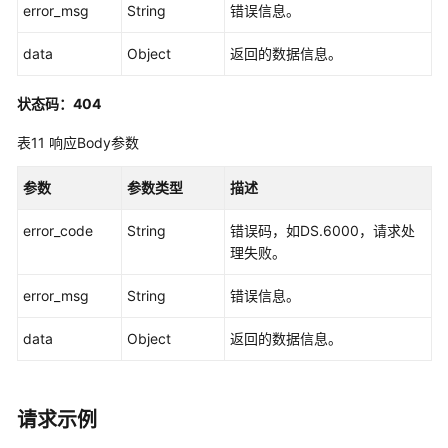
事
error_msg
String
错误信息。
实
表
data
Object
返回的数据信息。
接
口
状态码：404
汇
表11
响应Body参数
总
表
参数
参数类型
描述
接
口
error_code
String
错误码，如DS.6000，请求处
理失败。
业
务
error_msg
String
错误信息。
指
标
data
Object
返回的数据信息。
接
口
请求示例
版