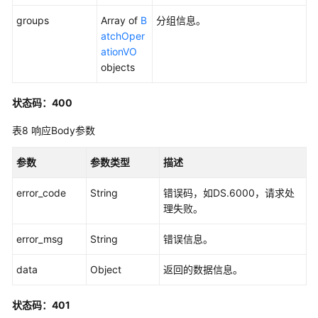
管
理
groups
Array of
B
分组信息。
atchOper
ationVO
原
objects
子
指
标
状态码：400
接
表8
响应Body参数
口
参数
参数类型
描述
衍
生
error_code
String
错误码，如DS.6000，请求处
指
理失败。
标
接
error_msg
String
错误信息。
口
data
Object
返回的数据信息。
复
合
状态码：401
指