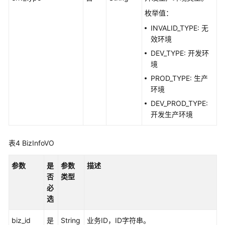
枚举值：
概
览
INVALID_TYPE: 无
效环境
信
DEV_TYPE: 开发环
息
境
架
PROD_TYPE: 生产
构
环境
接
DEV_PROD_TYPE:
口
开发生产环境
数
据
表4
BizInfoVO
标
准
参数
是
参数
描述
接
否
类型
口
必
选
数
据
biz_id
是
String
业务ID，ID字符串。