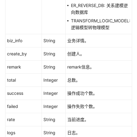
异
ER_REVERSE_DB: 关系建模逆
-
向数据库
SearchDesignLatestApprovalDiff
TRANSFORM_LOGIC_MODEL:
逻辑模型转物理模型
主
题
biz_info
String
业务详情。
管
理
create_by
String
创建人。
接
口
remark
String
remark信息。
主
total
Integer
总数。
题
层
success
Integer
操作成功个数。
级
接
failed
Integer
操作失败个数。
口
rate
String
当前进度。
目
录
logs
String
日志。