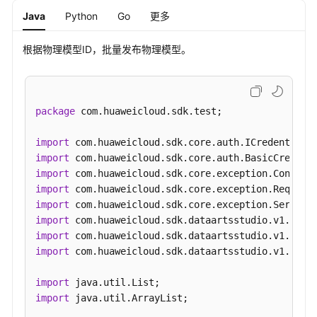
频
Java
Python
Go
更多
帮
助
根据物理模型ID，批量发布物理模型。
文
档
下
package
 com.huaweicloud.sdk.test;

载
import
import
通
import
用
import
参
import
考
import
import
产
import
 com.huaweicloud.sdk.dataartsstudio.v1.model
品
术
import
语
import
 java.util.ArrayList;
