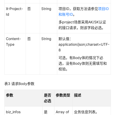
API
X-Project-
否
String
项目ID，获取方法请参见
项目ID
概
Id
和账号ID
。
览
多project场景采用AK/SK认证
的接口请求，则该字段必选。
如
何
Content-
否
String
默认值：
调
Type
application/json;charset=UTF-
用
8
API
可选，有Body体的情况下必
选，没有Body体则无需填写和
数
校验。
据
集
成
表3
请求Body参数
API
参数
是否
参数类型
描述
数
必选
据
开
biz_infos
是
Array of
业务信息列表。