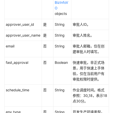
发
BizInfoV
API（V1）
O
objects
数
approver_user_id
是
String
审批人ID。
据
开
approver_user_name
是
String
审批人姓名。
发
API（V2）
email
否
String
审批人邮箱，仅在创
建审批人时填写。
管
理
fast_approval
否
Boolean
快速审批，非正式场
中
景，用于快速上手体
心
验，仅在当前用户有
API
审批权限时提供。
数
schedule_time
否
String
作业调度时间。格式
据
参照：30_18，表示18
架
点30分。
构
API
env_type
否
String
开发生产环境类型。