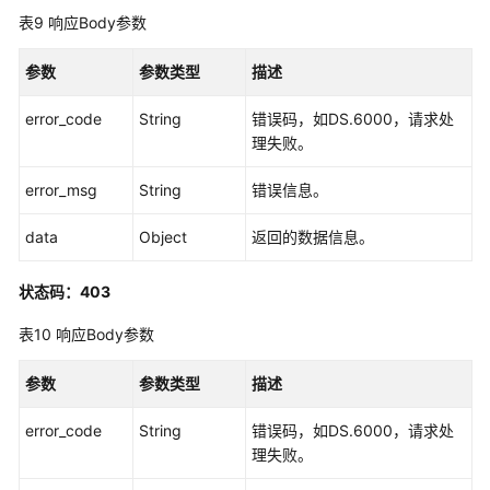
标
表9
响应Body参数
接
口
参数
参数类型
描述
维
error_code
String
错误码，如DS.6000，请求处
度
理失败。
接
口
error_msg
String
错误信息。
限
data
Object
返回的数据信息。
定
接
状态码：403
口
表10
响应Body参数
维
度
参数
参数类型
描述
表
接
error_code
String
错误码，如DS.6000，请求处
口
理失败。