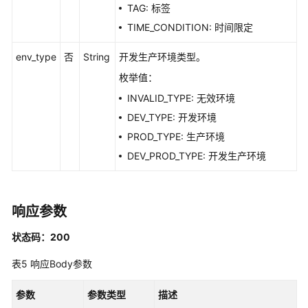
TAG: 标签
布
TIME_CONDITION: 时间限定
-
BatchPublish
env_type
否
String
开发生产环境类型。
批
枚举值：
量
INVALID_TYPE: 无效环境
下
DEV_TYPE: 开发环境
线
-
PROD_TYPE: 生产环境
BatchOffline
DEV_PROD_TYPE: 开发生产环境
创
建
响应参数
审
批
状态码：200
人
-
表5
响应Body参数
CreateApprover
参数
参数类型
描述
查