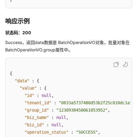
定
义
项
响应示例
接
状态码：200
口
Success，返回data数据是 BatchOperationVO对象，批量对象在
标
BatchOperationVO.group属性中。
签
接
口
{
"data"
:
{
质
"value"
:
{
量
规
"id"
:
null
,
则
"tenant_id"
:
"0833a5737480d53b2f25c010dc1a7b8
接
"group_id"
:
"1230938450061053952"
,
口
"biz_name"
:
null
,
"biz_id"
:
null
,
数
"operation_status"
:
"SUCCESS"
,
仓