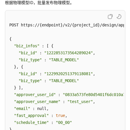
本
根据物理模型ID，批量发布物理模型。
信
息
接
POST https://{endpoint}/v2/{project_id}/design/appro
口
{

关
系
"biz_infos"
 : [ {

建
"biz_id"
 : 
"1222853173564289024"
,

模
"biz_type"
 : 
"TABLE_MODEL"
接
  }, {

口
"biz_id"
 : 
"1229920251379118081"
,

"biz_type"
 : 
"TABLE_MODEL"
导
  } ],

入
"approver_user_id"
 : 
"0833a573fe80d5401f6dc010a775
导
"approver_user_name"
 : 
"test_user"
,

出
"email"
 : null,

接
"fast_approval"
 : 
true
,

口
"schedule_time"
 : 
"00_00"
}
自