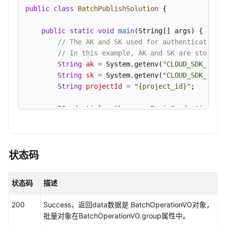
责
public
class
BatchPublishSolution
 {

任
共
public
static
void
main
(String[] args)
 {

担
// The AK and SK used for authentication 
// In this example, AK and SK are stored 
云
String
ak
=
 System.getenv(
"CLOUD_SDK_AK"
);
服
String
sk
=
 System.getenv(
"CLOUD_SDK_SK"
);
务
String
projectId
=
"{project_id}"
;

等
级
ICredential
auth
=
new
BasicCredentials
()

协
                .withProjectId(projectId)

议
                .withAk(ak)

（SLA）
                .withSk(sk);

状态码
白
DataArtsStudioClient
client
=
 DataArtsStud
皮
                .withCredential(auth)

状态码
描述
书
                .withRegion(DataArtsStudioRegion.
资
                .build();

200
Success，返回data数据是 BatchOperationVO对象，
源
BatchPublishRequest
request
=
new
BatchPu
批量对象在BatchOperationVO.group属性中。
ApprovalBatchParam
body
=
new
ApprovalBat