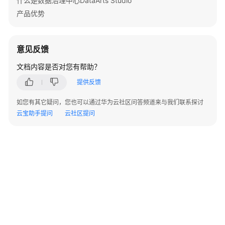
什么是数据治理中心DataArts Studio
        } 
catch
 (ConnectionException e) {

            e.printStackTrace();

产品优势
        } 
catch
 (RequestTimeoutException e) {

            e.printStackTrace();

        } 
catch
 (ServiceResponseException e) {

意见反馈
            e.printStackTrace();

文档内容是否对您有帮助？
            System.out.println(e.getHttpStatusCode
            System.out.println(e.getRequestId());

提供反馈
            System.out.println(e.getErrorCode());

            System.out.println(e.getErrorMsg());

如您有其它疑问，您也可以通过华为云社区问答频道来与我们联系探讨
        }

云宝助手提问
云社区提问
    }
