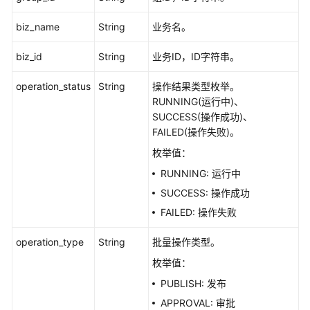
体
下
biz_name
String
业务名。
展
-
biz_id
String
业务ID，ID字符串。
DeleteDesignLatestApproval
operation_status
String
操作结果类型枚举。
RUNNING(运行中)、
获
SUCCESS(操作成功)、
取
FAILED(操作失败)。
下
展
枚举值：
信
RUNNING: 运行中
息
SUCCESS: 操作成功
与
已
FAILED: 操作失败
发
布
operation_type
String
批量操作类型。
实
枚举值：
体
PUBLISH: 发布
的
差
APPROVAL: 审批