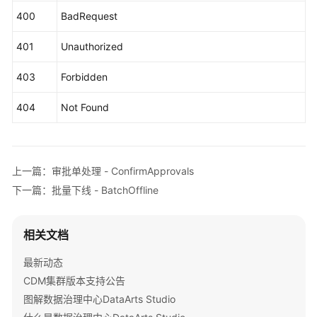
支
        List<BizInfoVO> listbodyBizInfos = 
new
Ar
400
BadRequest
持
        listbodyBizInfos.add(

区
new
BizInfoVO
()

401
Unauthorized
域
                .withBizId(
"1222853173564289024"
)

                .withBizType(BizInfoVO.BizTypeEnu
403
Forbidden
        );

系
        listbodyBizInfos.add(

统
404
Not Found
new
BizInfoVO
()

权
                .withBizId(
"1229920251379118081"
)

限
                .withBizType(BizInfoVO.BizTypeEnu
        );

上一篇：审批单处理 - ConfirmApprovals
        body.withScheduleTime(
"00_00"
);

下一篇：批量下线 - BatchOffline
        body.withFastApproval(
true
);

        body.withApproverUserName(
"test_user"
);

        body.withApproverUserId(
"0833a573fe80d540
相关文档
        body.withBizInfos(listbodyBizInfos);

        request.withBody(body);

最新动态
try
 {

CDM集群版本支持公告
BatchPublishResponse
response
=
 clien
图解数据治理中心DataArts Studio
            System.out.println(response.toString()