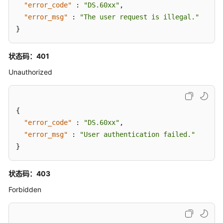
"error_code"
:
"DS.60xx"
,
"remark"
:
"PASSED"
,
录
"error_msg"
:
"The user request is illegal."
API
"total"
:
0
,
}
"success"
:
0
,
数
"failed"
:
0
,
据
状态码：401
"rate"
:
null
,
服
"logs"
:
null
,
Unauthorized
务
"groups"
:
null
API
}
,
{
"id"
:
"1230938456012771329"
,
数
{
"tenant_id"
:
"0833a5737480d53b2f25c010dc1a7
据
"error_code"
:
"DS.60xx"
,
"group_id"
:
"1230938450061053952"
,
安
"error_msg"
:
"User authentication failed."
"biz_name"
:
"test_czh_0416"
,
全
}
"biz_id"
:
"1229920251379118081"
,
API
"operation_status"
:
"SUCCESS"
,
状态码：403
"operation_type"
:
"PUBLISH"
,
应
用
"biz_info"
:
"{}"
,
Forbidden
示
"create_by"
:
"test_user"
,
例
"remark"
:
"PASSED"
,