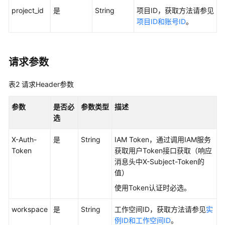
project_id
是
String
项目ID，获取方法请参见
用
项目ID和账号ID
。
户
指
南
请求参数
最
佳
表2
请求Header参数
实
践
参数
是否必
参数类型
描述
选
API
参
X-Auth-
是
String
IAM Token，通过调用IAM服务
考
Token
获取用户Token接口获取（响应
消息头中X-Subject-Token的
值）
使
用
使用Token认证时必选。
前
必
workspace
是
String
工作空间ID，获取方法请参见
实
读
例ID和工作空间ID
。