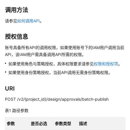
公
告
调用方法
请参见
如何调用API
。
产
品
介
授权信息
绍
账号具备所有API的调用权限，如果使用账号下的IAM用户调用当前
API，该IAM用户需具备调用API所需的权限。
数
据
如果使用角色与策略授权，具体权限要求请参见
权限和授权项
。
治
如果使用身份策略授权，当前API调用无需身份策略权限。
理
方
法
URI
论
POST /v2/{project_id}/design/approvals/batch-publish
快
表1
路径参数
速
入
参数
是否必选
参数类型
描述
门