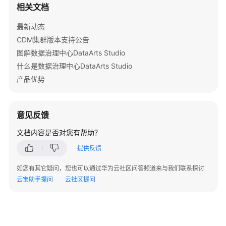
相关文档
目
录
最新动态
API
CDM集群版本支持公告
图解数据治理中心DataArts Studio
数
据
什么是数据治理中心DataArts Studio
服
产品优势
务
API
意见反馈
数
文档内容是否对您有帮助？
据
安
提供反馈
全
API
如您有其它疑问，您也可以通过华为云社区问答频道来与我们联系探讨
云宝助手提问
云社区提问
应
用
示
例