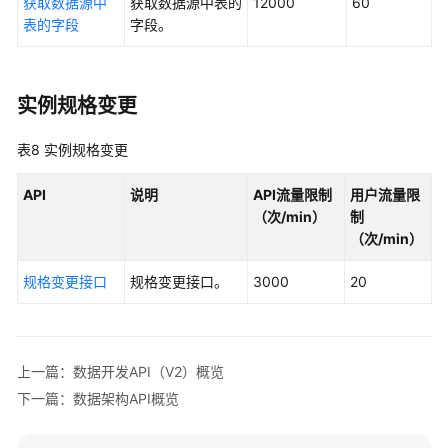
获取数据源中
获取数据源中表的
12000
60
管
表的字段
字段。
理
中
心
实例规格变更
API
表8
实例规格变更
数
据
API
说明
API流量限制
用户流量限
架
（次/min）
制
构
（次/min）
API
规格变更接口
规格变更接口。
3000
20
数
据
质
量
上一篇：数据开发API（V2）概览
API
下一篇：数据架构API概览
数
据