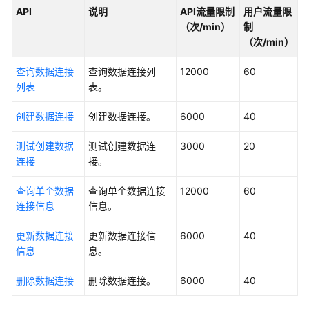
API
说明
API流量限制
用户流量限
用
（次/min）
制
户
（次/min）
指
南
查询数据连接
查询数据连接列
12000
60
列表
表。
最
佳
创建数据连接
创建数据连接。
6000
40
实
践
测试创建数据
测试创建数据连
3000
20
连接
接。
API
查询单个数据
参
查询单个数据连接
12000
60
连接信息
考
信息。
更新数据连接
更新数据连接信
6000
40
使
信息
息。
用
前
删除数据连接
删除数据连接。
6000
40
必
读