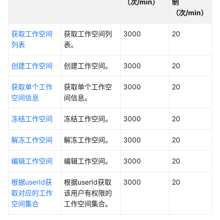
（次/min）
制
（次/min）
数
据
获取工作空间
获取工作空间列
3000
20
开
列表
表。
发
API（V2）
创建工作空间
创建工作空间。
3000
20
概
览
获取单个工作
获取单个工作空
3000
20
空间信息
间信息。
管
理
冻结工作空间
冻结工作空间。
3000
20
中
心
解冻工作空间
解冻工作空间。
3000
20
API
概
编辑工作空间
编辑工作空间。
3000
20
览
根据userId获
根据userId获取
3000
20
数
取对应的工作
该用户有权限的
据
空间集合
工作空间集合。
架