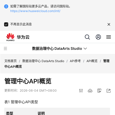
如需了解国际站更多云产品，请访问国际站。
https://www.huaweicloud.com/intl/
不再显示此消息
数据治理中心 DataArts Studio
文档首页
/
数据治理中心 DataArts Studio
/
API参考
/
API概览
/
管理
中心API概览
最
管理中心API概览
新
动
更新时间：
2026-06-04 GMT+08:00
态
表1
管理中心API类型
服
务
类型
说明