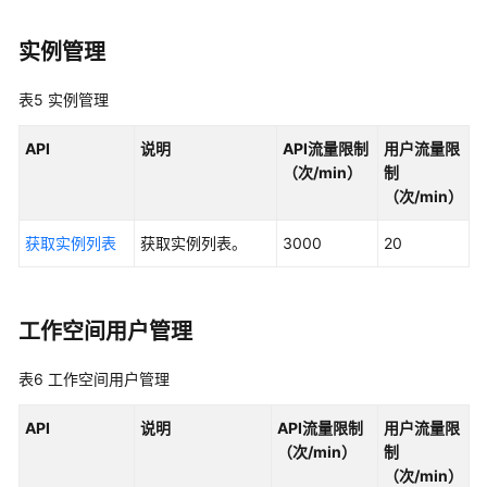
构
API
实例管理
概
览
表5
实例管理
数
API
说明
API流量限制
用户流量限
据
（次/min）
制
质
（次/min）
量
API
获取实例列表
获取实例列表。
3000
20
概
览
数
工作空间用户管理
据
目
表6
工作空间用户管理
录
API
API
说明
API流量限制
用户流量限
概
（次/min）
制
览
（次/min）