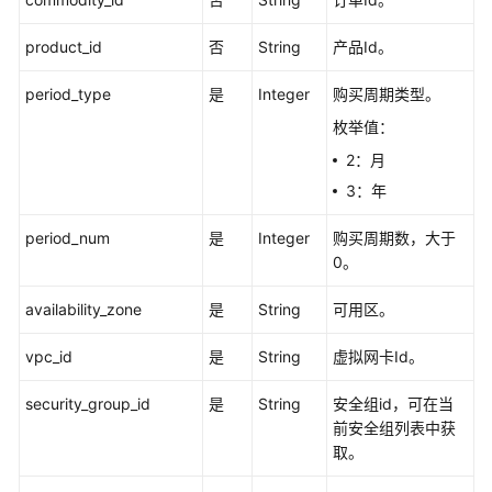
发
product_id
否
String
产品Id。
API（V2）
period_type
是
Integer
购买周期类型。
管
理
枚举值：
中
2：月
心
3：年
API
period_num
是
Integer
购买周期数，大于
数
0。
据
连
availability_zone
是
String
可用区。
接
管
vpc_id
是
String
虚拟网卡Id。
理
security_group_id
是
String
安全组id，可在当
购
前安全组列表中获
买
取。
实
例