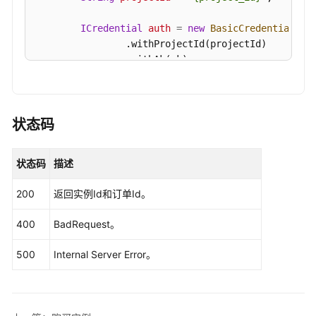
ICredential
auth
=
new
BasicCredentials
()

                .withProjectId(projectId)

                .withAk(ak)

                .withSk(sk);

DataArtsStudioClient
client
=
 DataArtsStud
                .withCredential(auth)

状态码
                .withRegion(DataArtsStudioRegion.
                .build();

状态码
描述
PayForDgcOneKeyRequest
request
=
new
PayF
try
 {

200
返回实例Id和订单Id。
PayForDgcOneKeyResponse
response
=
 cl
            System.out.println(response.toString()
400
BadRequest。
        } 
catch
 (ConnectionException e) {

            e.printStackTrace();

500
Internal Server Error。
        } 
catch
 (RequestTimeoutException e) {

            e.printStackTrace();

        } 
catch
 (ServiceResponseException e) {

            e.printStackTrace();
