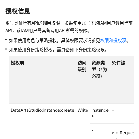
介
绍
授权信息
数
账号具备所有API的调用权限，如果使用账号下的IAM用户调用当前
据
API，该IAM用户需具备调用API所需的权限。
治
如果使用角色与策略授权，具体权限要求请参见
权限和授权项
。
理
方
如果使用身份策略授权，需具备如下身份策略权限。
法
论
授权项
访问
资源类
条件键
级别
型（*为
必须）
快
速
入
门
DataArtsStudio:instance:create
Write
instance
-
用
*
户
指
-
南
g:RequestT