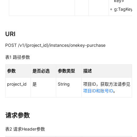
key>
最
g:TagKeys
佳
实
践
URI
API
POST /v1/{project_id}/instances/onekey-purchase
参
考
表1
路径参数
使
参数
是否必选
参数类型
描述
用
前
project_id
是
String
项目ID，获取方法请参见
必
项目ID和账号ID
。
读
API
请求参数
概
览
表2
请求Header参数