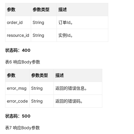
API
参数
参数类型
描述
数
order_id
String
订单Id。
据
目
resource_id
String
实例Id。
录
API
状态码：400
数
表6
响应Body参数
据
服
参数
参数类型
描述
务
API
error_msg
String
返回的错误信息。
数
error_code
String
返回的错误码。
据
安
状态码：500
全
API
表7
响应Body参数