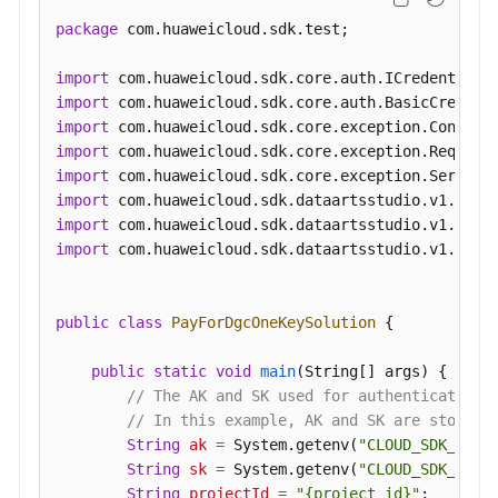
皮
书
package
 com.huaweicloud.sdk.test;

资
源
import
import
import
支
import
持
import
区
import
域
import
import
 com.huaweicloud.sdk.dataartsstudio.v1.model
系
统
权
public
class
PayForDgcOneKeySolution
 {

限
public
static
void
main
(String[] args)
 {

// The AK and SK used for authentication 
// In this example, AK and SK are stored 
String
ak
=
 System.getenv(
"CLOUD_SDK_AK"
);
String
sk
=
 System.getenv(
"CLOUD_SDK_SK"
);
String
projectId
=
"{project_id}"
;
