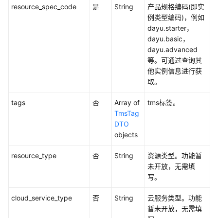
resource_spec_code
是
String
产品规格编码(即实
实
例类型编码)，例如
例
dayu.starter，
管
dayu.basic，
理
dayu.advanced
等。可通过查询其
工
他实例信息进行获
作
取。
空
间
tags
否
Array of
tms标签。
用
TmsTag
户
DTO
管
objects
理
resource_type
否
String
资源类型。功能暂
数
未开放，无需填
据
写。
源
元
cloud_service_type
否
String
云服务类型。功能
数
暂未开放，无需填
据