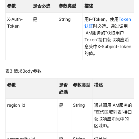
如
参数
是否必选
参数类型
描述
何
调
X-Auth-
是
String
用户Token，使用
Token
用
Token
认证
时必选。通过调用
API
IAM服务的“获取用户
Token”接口获取响应消
数
息头中X-Subject-Token
据
的值。
集
成
API
表3
请求Body参数
数
参数
是否
参数类型
描述
据
必选
开
发
region_id
是
String
通过调用IAM服务的
API（V1）
“查询区域列表”接口
获取响应消息中的
数
区域ID。
据
commodity_id
开
否
String
订单Id。