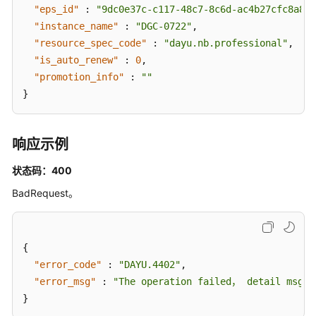
见
"eps_id"
:
"9dc0e37c-c117-48c7-8c6d-ac4b27cfc8a8"
,
问
"instance_name"
:
"DGC-0722"
,
题
"resource_spec_code"
:
"dayu.nb.professional"
,
"is_auto_renew"
:
0
,
视
"promotion_info"
:
""
频
}
帮
助
响应示例
文
档
状态码：400
下
BadRequest。
载
通
{
用
"error_code"
:
"DAYU.4402"
,
参
"error_msg"
:
"The operation failed， detail msg {
考
}