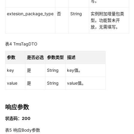
写。
获
取
extesion_package_type
否
String
实例附加增量包类
型。功能暂未开
实
放，无需填写。
例
规
表4
TmsTagDTO
格
变
参数
更
是否必选
参数类型
描述
key
是
String
key值。
数
据
value
是
String
value值。
架
构
API
响应参数
数
据
状态码：200
质
表5
响应Body参数
量