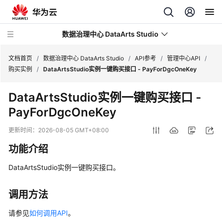
数据治理中心 DataArts Studio
文档首页
/
数据治理中心 DataArts Studio
/
API参考
/
管理中心API
/
购买实例
/
DataArtsStudio实例一键购买接口 - PayForDgcOneKey
最
DataArtsStudio实例一键购买接口 -
新
PayForDgcOneKey
动
态
更新时间：
2026-08-05 GMT+08:00
服
功能介绍
务
公
DataArtsStudio实例一键购买接口。
告
调用方法
产
品
请参见
如何调用API
。