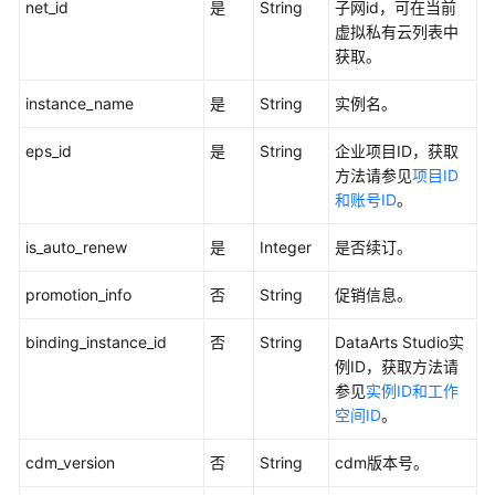
net_id
是
String
子网id，可在当前
虚拟私有云列表中
DataArtsStudio
获取。
实
例
instance_name
是
String
实例名。
一
键
eps_id
是
String
企业项目ID，获取
购
方法请参见
项目ID
买
和账号ID
。
接
口
is_auto_renew
是
Integer
是否续订。
-
PayForDgcOneKey
promotion_info
否
String
促销信息。
binding_instance_id
工
否
String
DataArts Studio实
作
例ID，获取方法请
空
参见
实例ID和工作
间
空间ID
。
管
cdm_version
否
String
cdm版本号。
理