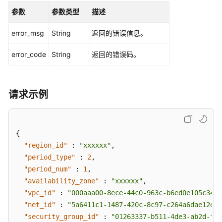
应
参数
参数类型
描述
用
示
error_msg
String
返回的错误信息。
例
error_code
String
返回的错误码。
权
限
和
请求示例
授
权
项
{
附
"region_id"
:
"xxxxxx"
,
录
"period_type"
:
2
,
"period_num"
:
1
,
SDK
"availability_zone"
:
"xxxxxx"
,
参
"vpc_id"
:
"000aaa00-8ece-44c0-963c-b6ed0e105c34"
,
考
"net_id"
:
"5a6411c1-1487-420c-8c97-c264a6dae12e"
,
常
"security_group_id"
:
"01263337-b511-4de3-ab2d-f57