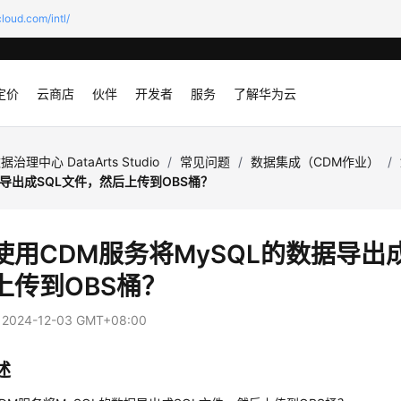
loud.com/intl/
定价
云商店
伙伴
开发者
服务
了解华为云
据治理中心 DataArts Studio
/
常见问题
/
数据集成（CDM作业）
/
据导出成SQL文件，然后上传到OBS桶？
使用CDM服务将MySQL的数据导出
上传到OBS桶？
：
2024-12-03 GMT+08:00
述