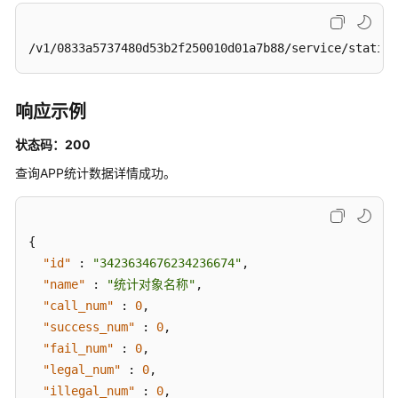
服
务
/v1/0833a5737480d53b2f250010d01a7b88/service/statist
目
录
管
响应示例
理
接
状态码：200
口
查询APP统计数据详情成功。
网
关
管
{
理
"id"
:
"3423634676234236674"
,
接
"name"
:
"统计对象名称"
,
口
"call_num"
:
0
,
"success_num"
:
0
,
应
"fail_num"
:
0
,
用
"legal_num"
:
0
,
管
理
"illegal_num"
:
0
,