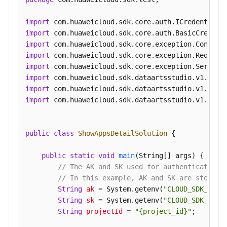
发
指
import
标
import
-
import
ShowApisOverview
import
import
查
import
询
import
统
import
 com.huaweicloud.sdk.dataartsstudio.v1.model
计
用
户
public
class
ShowAppsDetailSolution
 {

相
关
public
static
void
main
(String[] args)
 {

的
// The AK and SK used for authentication 
总
// In this example, AK and SK are stored 
览
String
ak
=
 System.getenv(
"CLOUD_SDK_AK"
);
调
String
sk
=
 System.getenv(
"CLOUD_SDK_SK"
);
用
String
projectId
=
"{project_id}"
;

指