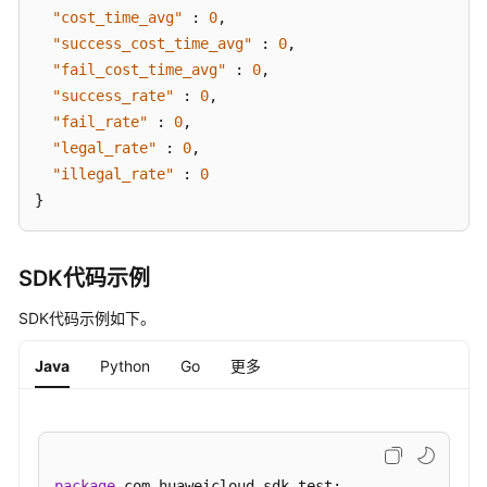
接
"cost_time_avg"
:
0
,
口
"success_cost_time_avg"
:
0
,
"fail_cost_time_avg"
:
0
,
总
"success_rate"
:
0
,
览
"fail_rate"
:
0
,
接
"legal_rate"
:
0
,
口
"illegal_rate"
:
0
}
查
询
统
SDK代码示例
计
用
SDK代码示例如下。
户
相
Java
Python
Go
更多
关
的
总
览
开
package
 com.huaweicloud.sdk.test;
