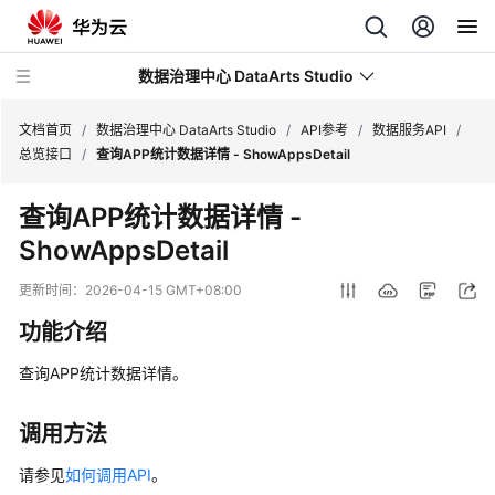
数据治理中心 DataArts Studio
文档首页
/
数据治理中心 DataArts Studio
/
API参考
/
数据服务API
/
总览接口
/
查询APP统计数据详情 - ShowAppsDetail
最
查询APP统计数据详情 -
新
ShowAppsDetail
动
态
更新时间：
2026-04-15 GMT+08:00
服
功能介绍
务
公
查询APP统计数据详情。
告
调用方法
产
品
请参见
如何调用API
。