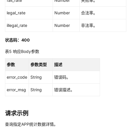
fail_rate
Number
失败率。
请
管
legal_rate
Number
合法率。
理
接
illegal_rate
Number
非法率。
口
状态码：400
消
表5
响应Body参数
息
管
理
参数
参数类型
描述
接
error_code
口
String
错误码。
error_msg
String
错误描述。
授
权
管
理
请求示例
接
口
查询指定APP统计数据详情。