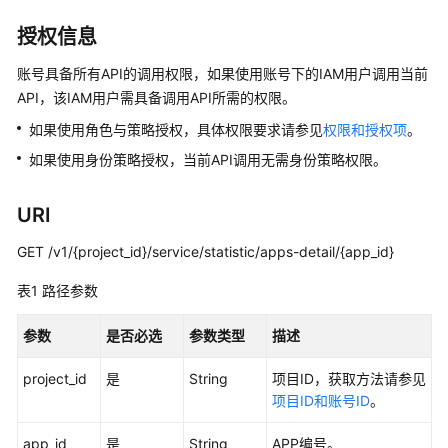
介
绍
授权信息
数
账号具备所有API的调用权限，如果使用账号下的IAM用户调用当前
据
API，该IAM用户需具备调用API所需的权限。
治
如果使用角色与策略授权，具体权限要求请参见
权限和授权项
。
理
方
如果使用身份策略授权，当前API调用无需身份策略权限。
法
论
URI
快
GET /v1/{project_id}/service/statistic/apps-detail/{app_id}
速
表1
入
路径参数
门
参数
是否必选
参数类型
描述
用
project_id
是
String
项目ID，获取方法请参见
户
项目ID和账号ID
。
指
南
app_id
是
String
APP编号。