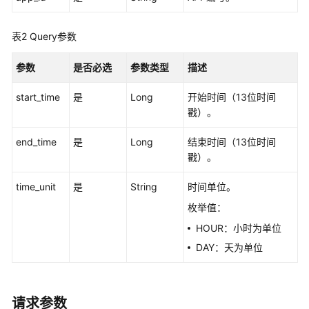
最
佳
表2
Query参数
实
践
参数
是否必选
参数类型
描述
API
start_time
是
Long
开始时间（13位时间
参
戳）。
考
end_time
是
Long
结束时间（13位时间
使
戳）。
用
前
time_unit
是
String
时间单位。
必
枚举值：
读
HOUR：小时为单位
DAY：天为单位
API
概
览
请求参数