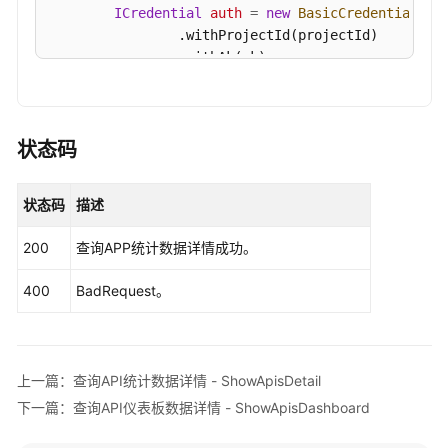
标
ICredential
auth
=
new
BasicCredentials
()

-
                .withProjectId(projectId)

ShowAppsOverview
                .withAk(ak)

                .withSk(sk);

查
询
DataArtsStudioClient
client
=
 DataArtsStud
API
                .withCredential(auth)

状态码
服
                .withRegion(DataArtsStudioRegion.
务
                .build();

调
状态码
描述
ShowAppsDetailRequest
request
=
new
ShowA
用
        request.withAppId(
"{app_id}"
);

TopN
200
查询APP统计数据详情成功。
try
 {

-
ShowAppsDetailResponse
response
=
 cli
400
BadRequest。
ListApisTop
            System.out.println(response.toString()
        } 
catch
 (ConnectionException e) {

查
            e.printStackTrace();

询
        } 
catch
 (RequestTimeoutException e) {

上一篇：查询API统计数据详情 - ShowApisDetail
APP
            e.printStackTrace();

服
下一篇：查询API仪表板数据详情 - ShowApisDashboard
        } 
catch
 (ServiceResponseException e) {

务
            e.printStackTrace();

使