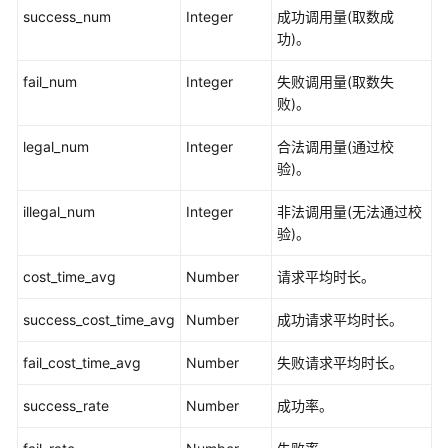
success_num
Integer
成功调用量(取数成
功)。
数
据
fail_num
Integer
失败调用量(取数失
目
败)。
录
API
legal_num
Integer
合法调用量(通过校
验)。
数
据
illegal_num
Integer
非法调用量(无法通过校
服
验)。
务
API
cost_time_avg
Number
请求平均时长。
API
success_cost_time_avg
Number
成功请求平均时长。
管
理
fail_cost_time_avg
Number
失败请求平均时长。
接
口
success_rate
Number
成功率。
申