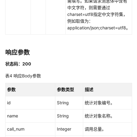
需填写。如果请求消息体中含有
发
中文字符，则需要通过
API（V2）
charset=utf8指定中文字符集，
例如取值为：
管
application/json;charset=utf8。
理
中
心
响应参数
API
状态码：200
数
据
表4
响应Body参数
架
构
参数
参数类型
描述
API
id
String
统计对象编号。
数
name
String
统计对象名称。
据
质
call_num
Integer
调用总量。
量
API