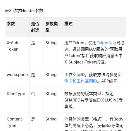
如
何
表3
请求Header参数
调
用
参数
是否
参数类
描述
API
必选
型
数
X-Auth-
是
String
用户Token，使用
Token认证
时必
据
Token
选。通过调用IAM服务的“获取用
集
户Token”接口获取响应消息头中
成
X-Subject-Token的值。
API
workspace
是
String
工作空间ID，获取方法请参见
实
数
例ID和工作空间ID
。APP编号
据
开
Dlm-Type
否
String
数据服务的版本类型，指定
发
SHARED共享版或EXCLUSIVE专
API（V1）
享版。
数
Content-
是
String
消息体的类型（格式），有Body
据
Type
体的情况下必选，没有Body体无
开