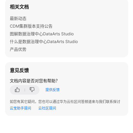
            System.out.println(e.getHttpStatusCode
用
相关文档
            System.out.println(e.getRequestId());

TopN
            System.out.println(e.getErrorCode());

最新动态
-
            System.out.println(e.getErrorMsg());

ListAppsTop
CDM集群版本支持公告
        }

图解数据治理中心DataArts Studio
    }

查
什么是数据治理中心DataArts Studio
询
产品优势
API
统
计
意见反馈
数
据
文档内容是否对您有帮助？
详
提供反馈
情
-
如您有其它疑问，您也可以通过华为云社区问答频道来与我们联系探讨
ShowApisDetail
云宝助手提问
云社区提问
查
询
APP