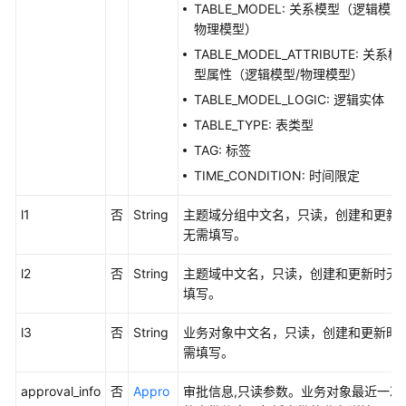
TABLE_MODEL: 关系模型（逻辑模型
找
物理模型）
原
TABLE_MODEL_ATTRIBUTE: 关系模
子
型属性（逻辑模型/物理模型）
指
标
TABLE_MODEL_LOGIC: 逻辑实体
-
TABLE_TYPE: 表类型
SearchAtomicIndexes
TAG: 标签
TIME_CONDITION: 时间限定
新
建
l1
否
String
主题域分组中文名，只读，创建和更新
原
无需填写。
子
指
l2
否
String
主题域中文名，只读，创建和更新时无
标
填写。
-
CreateDesignAtomicIndex
l3
否
String
业务对象中文名，只读，创建和更新时
需填写。
更
新
approval_info
否
Appro
审批信息,只读参数。业务对象最近一次
原