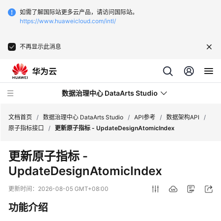
如需了解国际站更多云产品，请访问国际站。
https://www.huaweicloud.com/intl/
不再显示此消息
数据治理中心 DataArts Studio
文档首页
/
数据治理中心 DataArts Studio
/
API参考
/
数据架构API
/
原子指标接口
/
更新原子指标 - UpdateDesignAtomicIndex
最
更新原子指标 -
新
UpdateDesignAtomicIndex
动
态
更新时间：
2026-08-05 GMT+08:00
服
功能介绍
务