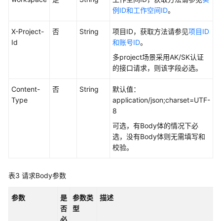
例ID和工作空间ID
。
API
概
X-Project-
否
String
项目ID，获取方法请参见
项目ID
览
Id
和账号ID
。
多project场景采用AK/SK认证
如
的接口请求，则该字段必选。
何
调
Content-
否
String
默认值：
用
Type
application/json;charset=UTF-
API
8
可选，有Body体的情况下必
数
选，没有Body体则无需填写和
据
校验。
集
成
API
表3
请求Body参数
数
参数
是
参数类
描述
据
否
型
开
必