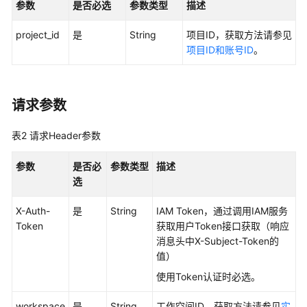
参数
是否必选
参数类型
描述
用
project_id
是
String
项目ID，获取方法请参见
户
项目ID和账号ID
。
指
南
最
请求参数
佳
实
表2
请求Header参数
践
参数
是否必
参数类型
描述
API
选
参
考
X-Auth-
是
String
IAM Token，通过调用IAM服务
Token
获取用户Token接口获取（响应
使
消息头中X-Subject-Token的
用
值）
前
使用Token认证时必选。
必
读
workspace
是
String
工作空间ID，获取方法请参见
实