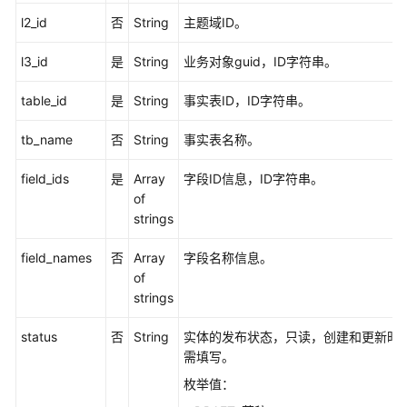
l2_id
否
String
主题域ID。
概
览
l3_id
是
String
业务对象guid，ID字符串。
信
table_id
是
String
事实表ID，ID字符串。
息
架
tb_name
否
String
事实表名称。
构
接
field_ids
是
Array
字段ID信息，ID字符串。
口
of
strings
数
据
field_names
否
Array
字段名称信息。
标
of
准
strings
接
口
status
否
String
实体的发布状态，只读，创建和更新时
需填写。
数
枚举值：
据