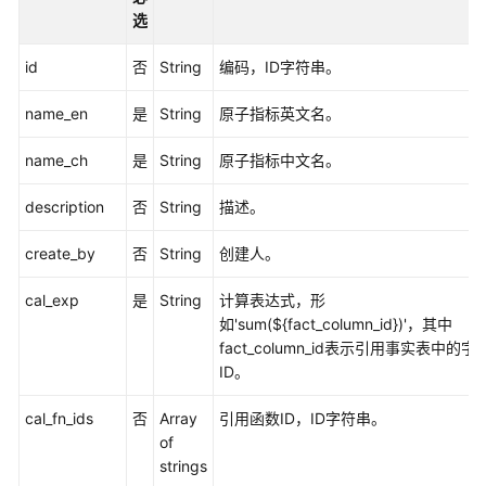
发
选
API（V1）
id
否
String
编码，ID字符串。
数
据
name_en
是
String
原子指标英文名。
开
发
name_ch
是
String
原子指标中文名。
API（V2）
description
否
String
描述。
管
理
create_by
否
String
创建人。
中
心
cal_exp
是
String
计算表达式，形
API
如'sum(${fact_column_id})'，其中
fact_column_id表示引用事实表中的字
ID。
数
据
cal_fn_ids
否
Array
引用函数ID，ID字符串。
架
of
构
strings
API