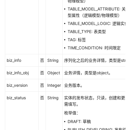
物理模型）
口
TABLE_MODEL_ATTRIBUTE: 关
型属性（逻辑模型/物理模型）
关
系
TABLE_MODEL_LOGIC: 逻辑实体
建
TABLE_TYPE: 表类型
模
TAG: 标签
接
口
TIME_CONDITION: 时间限定
biz_info
否
String
序列化之后的业务详情，类型是strin
导
入
biz_info_obj
否
Object
业务详情，类型是object。
导
出
biz_version
否
Integer
业务版本。
接
口
biz_status
否
String
实体的发布状态，只读，创建和更新
需填写。
自
定
枚举值：
义
DRAFT: 草稿
项
PUBLISH_DEVELOPING: 发布待