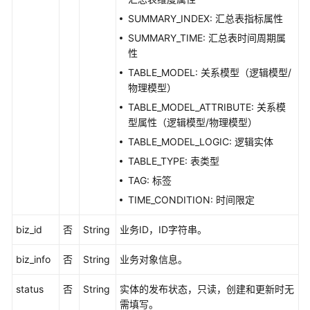
SUMMARY_INDEX: 汇总表指标属性
云
SUMMARY_TIME: 汇总表时间周期属
服
性
务
TABLE_MODEL: 关系模型（逻辑模型/
等
物理模型）
级
协
TABLE_MODEL_ATTRIBUTE: 关系模
议
型属性（逻辑模型/物理模型）
（SLA）
TABLE_MODEL_LOGIC: 逻辑实体
TABLE_TYPE: 表类型
白
TAG: 标签
皮
书
TIME_CONDITION: 时间限定
资
源
biz_id
否
String
业务ID，ID字符串。
biz_info
否
String
业务对象信息。
支
持
status
否
String
实体的发布状态，只读，创建和更新时无
区
需填写。
域