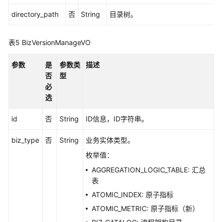
数
据
directory_path
否
String
目录树。
服
务
表5
BizVersionManageVO
API
参数
是
参数类
描述
数
否
型
据
必
安
选
全
API
id
否
String
ID信息，ID字符串。
应
biz_type
否
String
业务实体类型。
用
枚举值：
示
例
AGGREGATION_LOGIC_TABLE: 汇总
表
权
ATOMIC_INDEX: 原子指标
限
ATOMIC_METRIC: 原子指标（新）
和