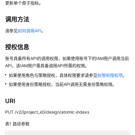
公
更新单个原子指标。
告
调用方法
产
品
请参见
如何调用API
。
介
绍
授权信息
数
账号具备所有API的调用权限，如果使用账号下的IAM用户调用当前
据
API，该IAM用户需具备调用API所需的权限。
治
如果使用角色与策略授权，具体权限要求请参见
权限和授权项
。
理
方
如果使用身份策略授权，当前API调用无需身份策略权限。
法
论
URI
快
PUT /v2/{project_id}/design/atomic-indexs
速
表1
入
路径参数
门