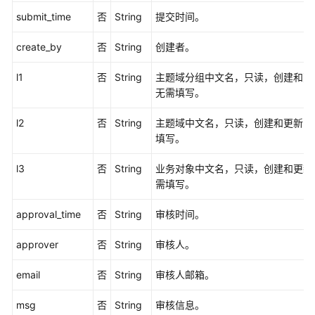
口
submit_time
否
String
提交时间。
预
create_by
否
String
创建者。
览
sql
l1
否
String
主题域分组中文名，只读，创建和更
接
无需填写。
口
l2
否
String
主题域中文名，只读，创建和更新时
数
填写。
据
质
l3
否
String
业务对象中文名，只读，创建和更新
量
需填写。
API
approval_time
否
String
审核时间。
数
据
approver
否
String
审核人。
目
录
email
否
String
审核人邮箱。
API
msg
否
String
审核信息。