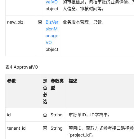
valVO
的审批信息，包括审批的业务详情、审
子
object
人信息、审核时间等。
指
标
new_biz
否
BizVer
业务版本管理，只读。
-
sionM
UpdateDesignAtomicIndex
anage
VO
删
object
除
原
表4
ApprovalVO
子
指
参数
是
参数类
描述
标
否
型
-
必
DeleteDesignAtomicIndex
选
查
id
否
String
审批单ID，ID字符串。
看
原
tenant_id
否
String
项目ID，获取方式参考接口路径参数
子
“project_id”。
指