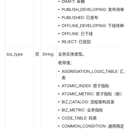
DRAFT: 草稿
源
接
PUBLISH_DEVELOPING: 发布待审核
口
PUBLISHED: 已发布
OFFLINE_DEVELOPING: 下线待审核
码
OFFLINE: 已下线
表
管
REJECT: 已驳回
理
接
biz_type
否
String
业务实体类型。
口
枚举值：
AGGREGATION_LOGIC_TABLE: 汇总
流
表
程
架
ATOMIC_INDEX: 原子指标
构
ATOMIC_METRIC: 原子指标（新）
接
BIZ_CATALOG: 流程架构目录
口
BIZ_METRIC: 业务指标
数
CODE_TABLE: 码表
据
COMMON_CONDITION: 通用限定