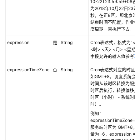
10-22T23:59:59+08
为2018年10月22日23时
秒，在正8区，即北京时
结束时间不配置，作业会
度周期一直执行下去。
expression
是
String
Cron表达式，格式为"<秒
<时> <天> <月> <星期
字段允许的输入值参考
表
expressionTimeZone
否
String
Cron表达式对应的时区
如GMT+8。调度系统会
时间从该时区转换为服务
时区后执行，转换偏移量 
时区（小时） - 系统时区
时）。
例如：
expressionTimeZone=
服务端时区为 GMT+8，
量为 -6，expression = 0 