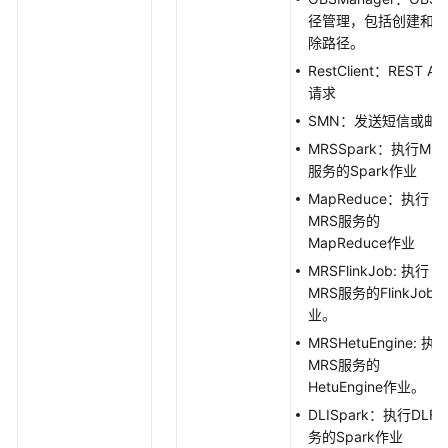
查
径管理，包括创建和删
询
除路径。
作
业
RestClient：REST AP
实
请求
例
SMN：发送短信或邮
列
MRSSpark：执行MR
表
服务的Spark作业
-
MapReduce：执行
ListJobInstances
MRS服务的
MapReduce作业
查
询
MRSFlinkJob: 执行
作
MRS服务的FlinkJob
业
业。
实
MRSHetuEngine: 执
例
MRS服务的
详
HetuEngine作业。
情
DLISpark：执行DLF
-
务的Spark作业
ShowJobInstance