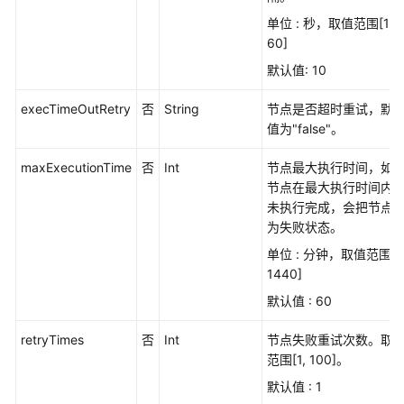
限
单位 : 秒，取值范围[1,
和
60]
授
默认值: 10
权
项
execTimeOutRetry
否
String
节点是否超时重试，默
值为"false"。
附
录
maxExecutionTime
否
Int
节点最大执行时间，如
节点在最大执行时间内
SDK
未执行完成，会把节点
参
为失败状态。
考
单位 : 分钟，取值范围[5
1440]
常
见
默认值 : 60
问
题
retryTimes
否
Int
节点失败重试次数。取
范围[1, 100]。
视
默认值 : 1
频