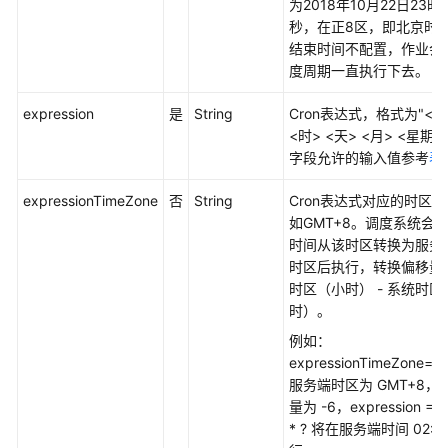
为2018年10月22日23时
秒，在正8区，即北京时
结束时间不配置，作业会
度周期一直执行下去。
expression
是
String
Cron表达式，格式为"<秒
<时> <天> <月> <星期
字段允许的输入值参考
表
expressionTimeZone
否
String
Cron表达式对应的时区
如GMT+8。调度系统会
时间从该时区转换为服务
时区后执行，转换偏移量 
时区（小时） - 系统时区
时）。
例如：
expressionTimeZone=
服务端时区为 GMT+8，
量为 -6，expression = 0 
* ? 将在服务端时间 02:0