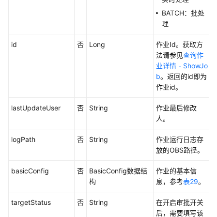
作
BATCH：批处
业
理
详
情
id
否
Long
作业Id。获取方
-
法请参见
查询作
ShowJob
业详情 - ShowJo
b
。返回的id即为
查
作业id。
询
作
lastUpdateUser
否
String
作业最后修改
业
人。
文
件
logPath
否
String
作业运行日志存
-
放的OBS路径。
ShowFileInfo
basicConfig
否
BasicConfig数据结
作业的基本信
导
构
息，参考
表29
。
出
targetStatus
作
否
String
在开启审批开关
业
后，需要填写该