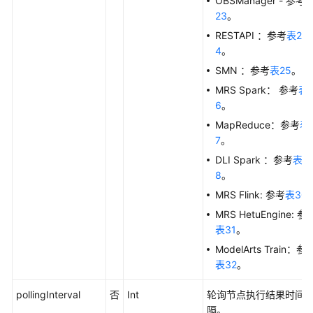
OBSManager - 参考
API
23
。
RESTAPI ：参考
表2
数
4
。
据
SMN ：参考
表25
。
服
务
MRS Spark： 参考
表
API
6
。
MapReduce：参考
表
数
7
。
据
DLI Spark ：参考
表2
安
8
。
全
MRS Flink: 参考
表30
API
MRS HetuEngine: 参
应
表31
。
用
ModelArts Train：参
示
表32
。
例
pollingInterval
否
Int
轮询节点执行结果时间
权
隔。