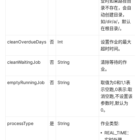
业时如果路径目
CreateJob
录不存在，会自
动创建目录，
修
如/dir/a/，默认
改
在根目录/。
作
业
cleanOverdueDays
否
Int
设置作业的最大
-
超时时间。
UpdateJob
cleanWaitingJob
否
String
清除等待的作
业。
查
询
emptyRunningJob
否
String
取值为0和1,1表
作
示空跑,0表示:取
业
消空跑,不设置该
列
参数时,默认为
表
0。
-
ListJobs
processType
是
String
作业类型:
查
REAL_TIME：
询
实时处理