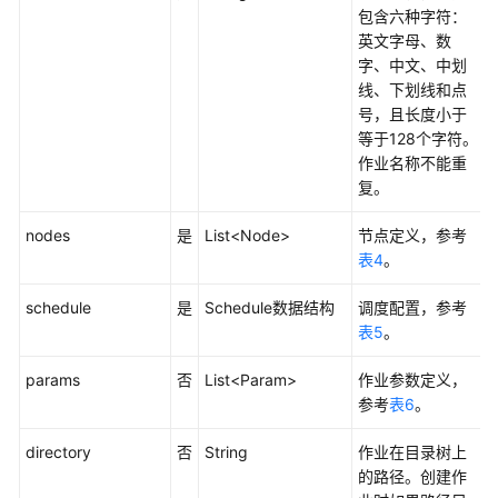
包含六种字符：
发
英文字母、数
API
字、中文、中划
线、下划线和点
资
号，且长度小于
源
等于128个字符。
管
作业名称不能重
理
复。
API
nodes
是
List<Node>
节点定义，参考
作
表4
。
业
开
schedule
是
Schedule数据结构
调度配置，参考
发
表5
。
API
params
否
List<Param>
作业参数定义，
创
参考
表6
。
建
作
directory
否
String
作业在目录树上
业
的路径。创建作
-