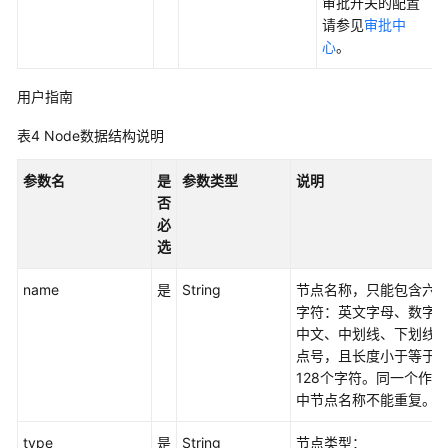
审批开关的配置
StopJob
请参见
审批中
心
。
删
除
用户指南
作
业
表4
Node数据结构说明
-
DeleteJob
参数名
是
参数类型
说明
否
停
必
止
选
作
业
name
是
String
节点名称，只能包含六
实
字符：英文字母、数字
例
中文、中划线、下划线
-
点号，且长度小于等于
StopJobInstance
128个字符。同一个作业
中节点名称不能重复。
重
跑
type
是
String
节点类型：