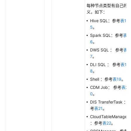
中
每种节点类型有自己的
心
义，如下：
API
Hive SQL：参考
表1
5
。
数
Spark SQL：参考
表1
据
6
。
架
DWS SQL ： 参考
表1
构
7
。
API
DLI SQL ： 参考
表1
数
8
。
据
Shell ：参考
表19
。
质
CDM Job： 参考
表2
量
0
。
API
DIS TransferTask ：
考
表21
。
数
据
CloudTableManager
目
：参考
表22
。
录