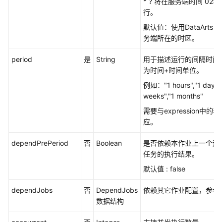
* ? 将在服务端时间 02:0
行。
默认值：使用
DataArts S
务端所在的时区。
period
是
String
用于描述运行的间隔时间
为时间+时间单位。
例如："1 hours","1 days",
weeks","1 months"
需要与expression中的
应。
dependPrePeriod
否
Boolean
是否依赖本作业上一个运
任务的执行结果。
默认值 : false
dependJobs
否
DependJobs
依赖其它作业配置，参考
数据结构