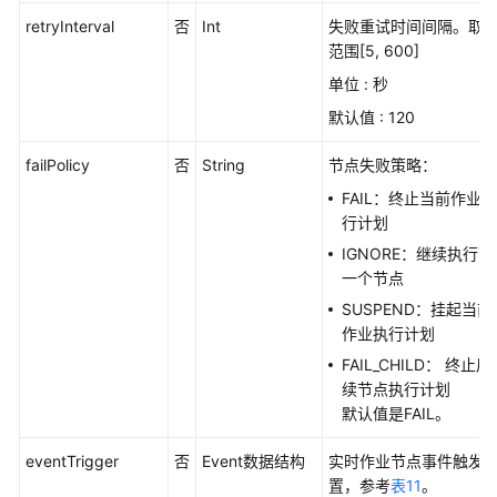
帮
retryInterval
否
Int
失败重试时间间隔。取
助
范围[5, 600]
单位 : 秒
文
档
默认值 : 120
下
载
failPolicy
否
String
节点失败策略：
FAIL：终止当前作业执
行计划
通
IGNORE：继续执行下
用
一个节点
参
考
SUSPEND：挂起当前
作业执行计划
产
FAIL_CHILD： 终止后
品
续节点执行计划
术
默认值是FAIL。
语
eventTrigger
否
Event数据结构
实时作业节点事件触发
责
置，参考
表11
。