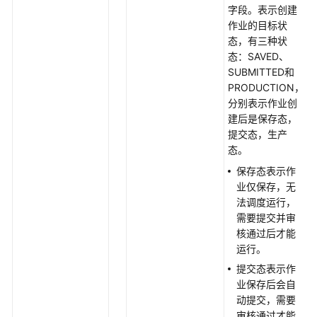
-
字段。表示创建
ExportJob
作业的目标状
态，有三种状
态：SAVED、
批
SUBMITTED和
量
PRODUCTION，
导
分别表示作业创
出
建后是保存态，
作
提交态，生产
业
态。
-
ExportJobList
保存态表示作
业仅保存，无
导
法调度运行，
入
需要提交并审
作
核通过后才能
业
运行。
-
提交态表示作
ImportJob
业保存后会自
动提交，需要
立
审核通过才能