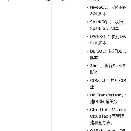
作
HiveSQL： 执行Hive
业
SQL脚本
实
例
SparkSQL： 执行
-
Spark SQL脚本
RestoreJobInstance
DWSSQL：执行DWS
SQL脚本
查
DLISQL：执行DLI SQ
询
脚本
实
Shell ：执行Shell SQL
时
脚本
作
业
CDMJob：执行CDM
运
业
行
DISTransferTask：创
状
建DIS转储任务
态
CloudTableManager
-
CloudTable表管理，
ShowJobStatus
建和删除表。
OBSManager：OBS