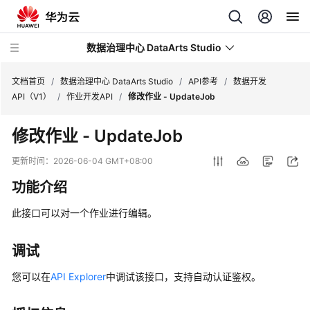
数据治理中心 DataArts Studio
文档首页
/
数据治理中心 DataArts Studio
/
API参考
/
数据开发
API（V1）
/
作业开发API
/
修改作业 - UpdateJob
最
修改作业 - UpdateJob
新
动
更新时间：
2026-06-04 GMT+08:00
态
功能介绍
服
此接口可以对一个作业进行编辑。
务
公
告
调试
您可以在
API Explorer
中调试该接口，支持自动认证鉴权。
产
品