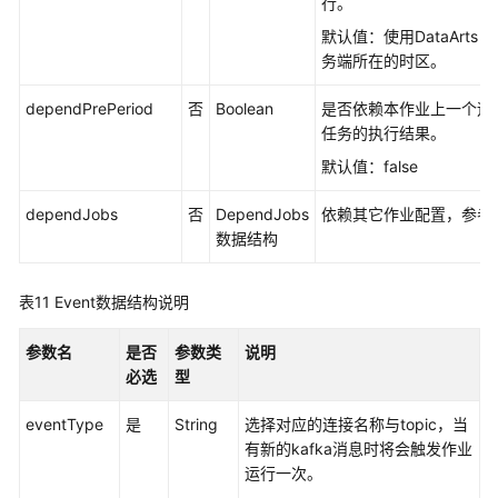
行。
默认值：使用
DataArts S
务端所在的时区。
dependPrePeriod
否
Boolean
是否依赖本作业上一个运
任务的执行结果。
默认值：false
dependJobs
否
DependJobs
依赖其它作业配置，参考
数据结构
表11
Event数据结构说明
参数名
是否
参数类
说明
必选
型
eventType
是
String
选择对应的连接名称与topic，当
有新的kafka消息时将会触发作业
运行一次。