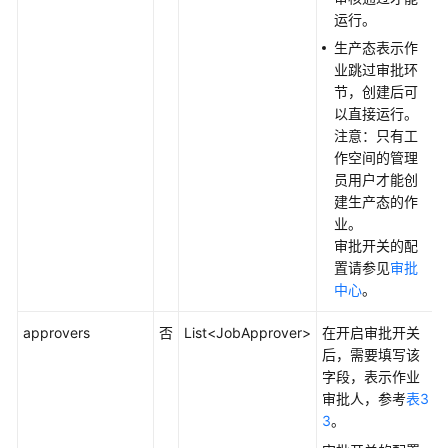
即
运行。
执
生产态表示作
行
业跳过审批环
作
节，创建后可
业
以直接运行。
-
注意：只有工
RunOnce
作空间的管理
员用户才能创
启
建生产态的作
动
业。
作
审批开关的配
业
置请参见
审批
-
中心
。
StartJob
approvers
否
List<JobApprover>
在开启审批开关
停
后，需要填写该
止
字段，表示作业
作
审批人，参考
表3
业
3
。
-