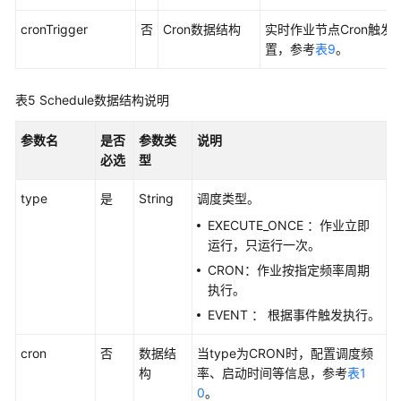
任
共
cronTrigger
否
Cron数据结构
实时作业节点Cron触发
担
置，参考
表9
。
云
表5
Schedule数据结构说明
服
务
参数名
是否
参数类
说明
等
必选
型
级
协
type
是
String
调度类型。
议
（SLA）
EXECUTE_ONCE ：作业立即
运行，只运行一次。
白
CRON：作业按指定频率周期
皮
执行。
书
EVENT ： 根据事件触发执行。
资
源
cron
否
数据结
当type为CRON时，配置调度频
构
率、启动时间等信息，参考
表1
支
0
。