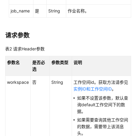
最
job_name
是
String
作业名称。
佳
实
践
请求参数
API
参
表2
请求Header参数
考
参数名
是否必
参数类型
说明
使
选
用
前
workspace
否
String
工作空间id。获取方法请参见
必
实例ID和工作空间ID
。
读
如果不设置该参数，默认查
询default工作空间下的数
API
据。
概
如果需要查询其他工作空间
览
的数据，需要带上该消息
头。