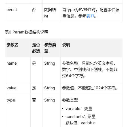
持
区
event
否
数据结
当type为EVENT时，配置事件源
域
构
等信息，参考
表11
。
系
表6
Param数据结构说明
统
权
参数名
是否
参数类
说明
限
必选
型
name
是
String
参数名称，只能包含英文字母、
数字、中划线和下划线。不能超
过64个字符。
value
是
String
参数值，不能超过1024个字符。
type
否
String
参数类型
variable：变量
constants：常量
默认值 : variable