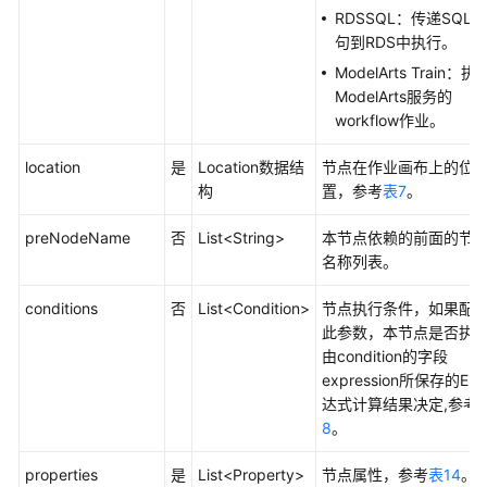
RDSSQL：传递SQL语
句到RDS中执行。
查
询
ModelArts Train：执
系
ModelArts服务的
统
workflow作业。
任
务
location
是
Location数据结
节点在作业画布上的位
详
构
置，参考
表7
。
情
-
preNodeName
否
List<String>
本节点依赖的前面的节
ListSystemTasks
名称列表。
conditions
否
List<Condition>
节点执行条件，如果配
数
此参数，本节点是否执
据
由condition的字段
开
expression所保存的EL
发
达式计算结果决定,参考
API（V2）
8
。
管
properties
是
List<Property>
节点属性，参考
表14
。
理