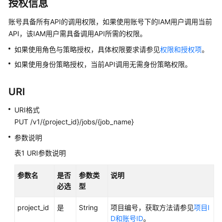
介
授权信息
绍
账号具备所有API的调用权限，如果使用账号下的IAM用户调用当前
API，该IAM用户需具备调用API所需的权限。
数
据
如果使用角色与策略授权，具体权限要求请参见
权限和授权项
。
治
如果使用身份策略授权，当前API调用无需身份策略权限。
理
方
法
URI
论
URI格式
PUT /v1/{project_id}/jobs/{job_name}
快
速
参数说明
入
表1
URI参数说明
门
参数名
是否
参数类
说明
用
必选
型
户
指
project_id
是
String
项目编号，获取方法请参见
项目I
南
D和账号ID
。