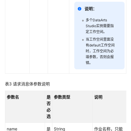
如
何
说明：
调
用
多个
DataArts
API
Studio
实例需要指
定工作空间。
数
当工作空间里面没
有default工作空间
据
时，工作空间为必
集
填参数，否则会报
成
错。
API
数
表3
请求消息体参数说明
据
开
参数名
是
参数类型
说明
发
否
API（V1）
必
选
脚
本
name
是
String
作业名称，只能
开