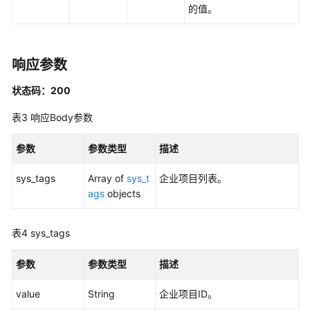
的值。
API
概
览
响应参数
如
状态码：200
何
调
表3
响应Body参数
用
API
参数
参数类型
描述
数
sys_tags
Array of
sys_t
企业项目列表。
据
ags
objects
集
成
表4
sys_tags
API
参数
参数类型
描述
集
群
value
String
企业项目ID。
管