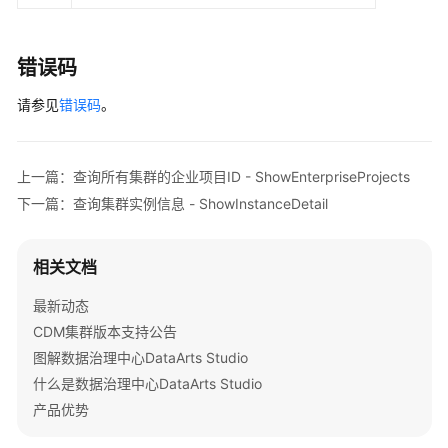
        }

-
    }

ShowClusterEnterpriseProjects
错误码
查
询
请参见
错误码
。
集
群
实
上一篇：查询所有集群的企业项目ID - ShowEnterpriseProjects
例
下一篇：查询集群实例信息 - ShowInstanceDetail
信
息
-
相关文档
ShowInstanceDetail
最新动态
修
CDM集群版本支持公告
改
图解数据治理中心DataArts Studio
集
什么是数据治理中心DataArts Studio
群
产品优势
-
ModifyCluster