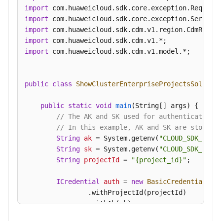
版
import
本
import
规
import
格
import
-
import
 com.huaweicloud.sdk.cdm.v1.model.*;

ShowFlavors
查
public
class
ShowClusterEnterpriseProjectsSolutio
询
规
public
static
void
main
(String[] args)
 {

格
// The AK and SK used for authentication 
详
// In this example, AK and SK are stored 
情
String
ak
=
 System.getenv(
"CLOUD_SDK_AK"
);
-
String
sk
=
 System.getenv(
"CLOUD_SDK_SK"
);
ShowFlavorDetail
String
projectId
=
"{project_id}"
;

查
ICredential
auth
=
new
BasicCredentials
()

询
                .withProjectId(projectId)

所
                .withAk(ak)

有
                .withSk(sk);

集