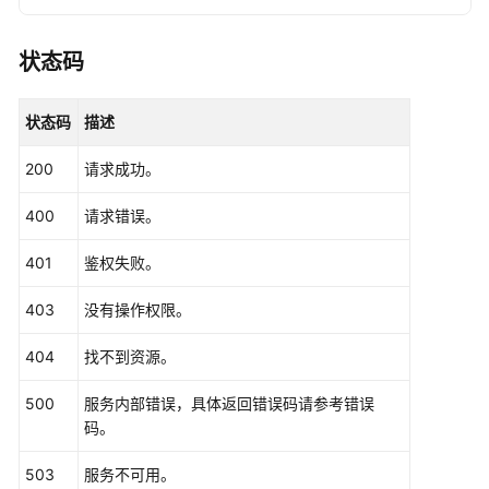
群
CdmClient
client
=
 CdmClient.newBuilder()

的
                .withCredential(auth)

状态码
企
                .withRegion(CdmRegion.valueOf(
"<Y
业
                .build();

项
状态码
描述
ShowClusterEnterpriseProjectsRequest
requ
目
        request.withClusterId(
"{cluster_id}"
);

ID
200
请求成功。
try
 {

-
ShowClusterEnterpriseProjectsResponse
ShowEnterpriseProjects
400
请求错误。
            System.out.println(response.toString()
        } 
catch
 (ConnectionException e) {

401
鉴权失败。
查
            e.printStackTrace();

询
        } 
catch
 (RequestTimeoutException e) {

403
没有操作权限。
集
            e.printStackTrace();

群
        } 
catch
 (ServiceResponseException e) {

404
找不到资源。
的
            e.printStackTrace();

企
            System.out.println(e.getHttpStatusCode
500
服务内部错误，具体返回错误码请参考错误
业
            System.out.println(e.getRequestId());

码。
项
            System.out.println(e.getErrorCode());

目
            System.out.println(e.getErrorMsg());

503
服务不可用。
ID