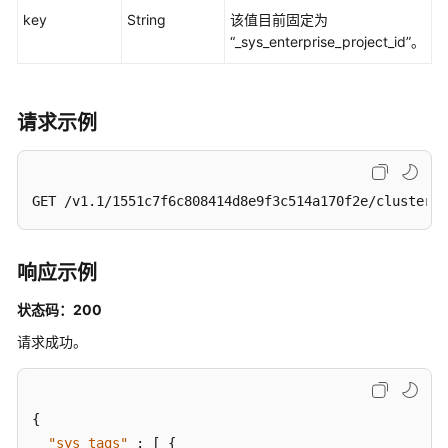
理
key
String
该值目前固定为
“_sys_enterprise_project_id”。
查
询
集
请求示例
群
详
情
-
GET /v1.1/1551c7f6c808414d8e9f3c514a170f2e/clusters/
ShowClusterDetail
删
响应示例
除
集
状态码：200
群
请求成功。
-
DeleteCluster
查
{
询
"sys_tags"
:
[
{