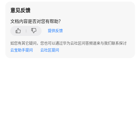
意见反馈
重
启
文档内容是否对您有帮助？
集
群
提供反馈
-
如您有其它疑问，您也可以通过华为云社区问答频道来与我们联系探讨
RestartCluster
云宝助手提问
云社区提问
启
动
集
群
-
StartCluster
停
止
集
群
（待