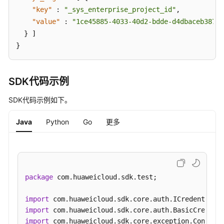
所
"key"
:
"_sys_enterprise_project_id"
,
有
"value"
:
"1ce45885-4033-40d2-bdde-d4dbaceb387d"
可
}
]
用
}
区
-
ShowAvailabilityZones
SDK代码示例
查
SDK代码示例如下。
询
支
Java
Python
Go
更多
持
的
版
本
-
package
 com.huaweicloud.sdk.test;

ShowDatastores
import
查
import
询
import