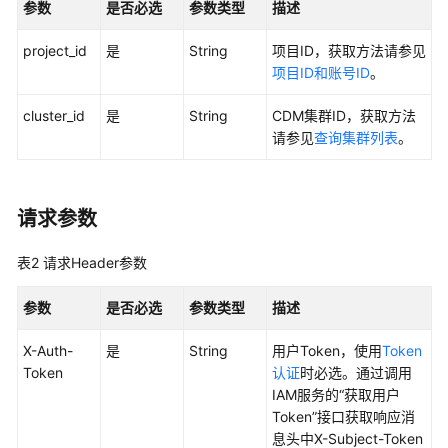
参数
是否必选
参数类型
描述
用
project_id
是
String
项目ID，获取方法请参见
户
项目ID和账号ID
。
指
南
cluster_id
是
String
CDM集群ID，获取方法
请参见
查询集群列表
。
最
佳
实
践
请求参数
API
表2
请求Header参数
参
考
参数
是否必选
参数类型
描述
使
X-Auth-
是
String
用户Token，使用
Token
用
Token
认证
时必选。通过调用
前
IAM服务的“获取用户
必
Token”接口获取响应消
读
息头中X-Subject-Token