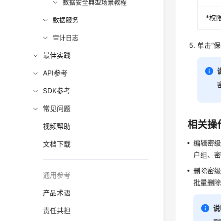
数据安全典型场景教程
*权
数据服务
审计日志
单击
“保
最佳实践
API参考
SDK参考
常见问题
相关操
视频帮助
编辑密级
文档下载
户组、
删除密级
通用参考
批量删除
产品术语
说
责任共担