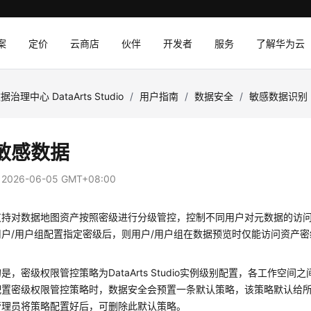
案
定价
云商店
伙伴
开发者
服务
了解华为云
据治理中心 DataArts Studio
/
用户指南
/
数据安全
/
敏感数据识别
敏感数据
：
2026-06-05 GMT+08:00
支持对数据地图资产按照密级进行分级管控，控制不同用户对元数据的访
用户/用户组配置指定密级后，则用户/用户组在数据预览时仅能访问资产
的是，密级权限管控策略为
DataArts Studio
实例级别配置，各工作空间之
配置密级权限管控策略时，数据安全会预置一条默认策略，该策略默认给
管理员将策略配置好后，可删除此默认策略。