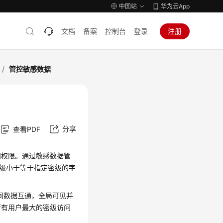
中国站
华为云App
文档
备案
控制台
登录
注册
/
管控敏感数据
分享
查看PDF
问权限。通过敏感数据管
密级小于等于指定密级的字
间数据互通，全局可见并
所有用户最大的密级访问