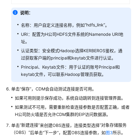
DataArts
说明：
Studio
配
“hdfs_link”
名称：用户自定义连接名称，例如
。
置
URI：配置为H公司HDFS文件系统的Namenode URI地
数
据
址。
搬
认证类型：安全模式Hadoop选择KERBEROS鉴权，通
迁
过获取客户端的principal和keytab文件进行认证。
实
Principal、Keytab文件：用于认证的账号Principal和
践
keytab文件，可以联系Hadoop管理员获取。
用
户
单击“保存”，CDM会自动测试连接是否可用。
授
如果可用则提示保存成功，系统自动跳转到连接管理界面。
权
如果测试不可用，需要重新检查连接参数是否配置正确，或者
最
H公司防火墙是否允许CDM集群的EIP访问数据源。
小
化
“新建连接”
“对象存储服务
单击
来创建OBS连接，连接类型选择
权
（OBS）”
后单击“下一步”，配置OBS连接参数，如
图3
所示。
限