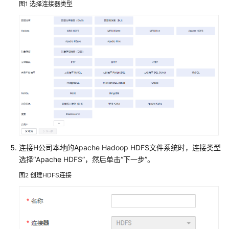
图1
选择连接器类型
用
户
指
南
最
佳
实
践
DataArts
Studio
连接H公司本地的Apache Hadoop HDFS文件系统时，连接类型
最
选择
“Apache HDFS”
，然后单击“下一步”。
佳
实
图2
创建HDFS连接
践
汇
总