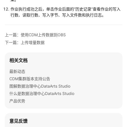
佳
作业执行成功之后，单击作业后面的
“历史记录”
查看作业的写入
实
行数、读取行数、写入字节、写入文件数和执行日志。
践
通
上一篇：使用CDM上传数据到OBS
过
下一篇：上传增量数据
数
据
开
相关文档
发
使
最新动态
用
CDM集群版本支持公告
参
图解数据治理中心DataArts Studio
数
什么是数据治理中心DataArts Studio
传
递
产品优势
灵
活
调
意见反馈
度