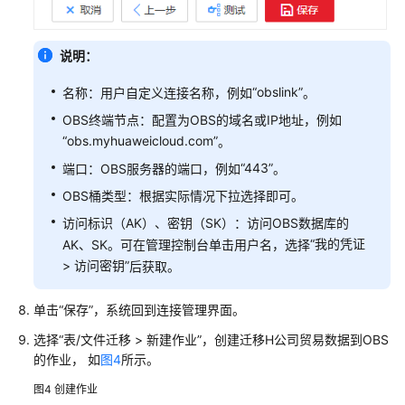
佳
实
践
说明：
“obslink”
名称：用户自定义连接名称，例如
。
如
何
OBS终端节点：配置为OBS的域名或IP地址，例如
查
“obs.myhuaweicloud.com”
。
看
“443”
端口：OBS服务器的端口，例如
。
表
行
OBS桶类型：根据实际情况下拉选择即可。
数
访问标识（AK）、密钥（SK）：访问OBS数据库的
和
“
我的凭证
AK、SK。可在管理控制台单击用户名，选择
库
>
访问密钥
”
后获取。
大
小
单击
“保存”
，系统回到连接管理界面。
通
选择
“
表/文件迁移
>
新建作业
”
，创建迁移H公司贸易数据到OBS
过
的作业， 如
图4
所示。
数
图4
创建作业
据