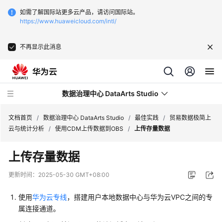
如需了解国际站更多云产品，请访问国际站。
https://www.huaweicloud.com/intl/
不再显示此消息
数据治理中心 DataArts Studio
文档首页
/
数据治理中心 DataArts Studio
/
最佳实践
/
贸易数据极简上
云与统计分析
/
使用CDM上传数据到OBS
/
上传存量数据
最
上传存量数据
新
动
更新时间：
2025-05-30 GMT+08:00
态
使用
华为云专线
，搭建用户本地数据中心与华为云VPC之间的专
服
属连接通道。
务