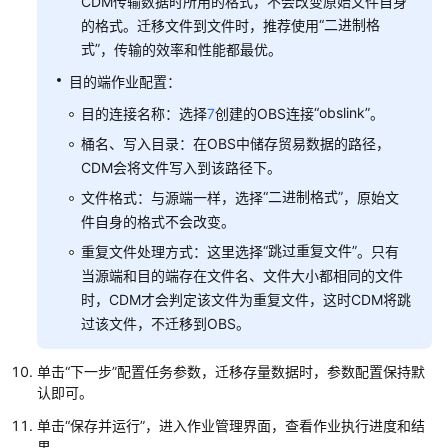
CDM传输数据时所用的格式，不会改变原始文件自身
时
“二进制格
的格式。迁移文件到文件时，推荐使用
作
式”
业）
，传输的效率和性能都最优。
告
目的端作业配置：
警
“obslink”
目的连接名称：选择
7
创建的OBS连接
。
最
佳
桶名、写入目录：在OBS中储存贸易数据的路径，
实
CDM会将文件写入到该路径下。
践
“二进制格式”
文件格式：与源端一样，选择
，原始文
件自身的格式不会改变。
DataArts
Studio
“跳过重复文件”
重复文件处理方式：这里选择
。只有
数
当源端和目的端存在文件名、文件大小都相同的文件
据
时，CDM才会判定该文件为重复文件，这时CDM将跳
开
过该文件，不迁移到OBS。
发
作
单击“下一步”配置任务参数，迁移存量数据时，参数配置保持默
业
认即可。
告
警
单击
“保存并运行”
，进入作业管理界面，查看作业执行进度和结
果。
最