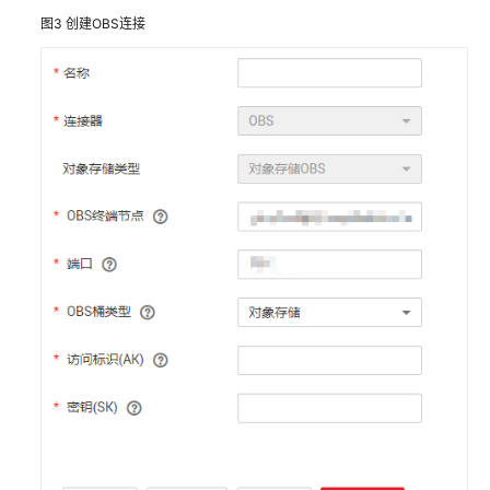
实
图3
创建OBS连接
践
委
托
授
权
最
小
化
权
限
实
践
DataArts
Studio
安
全
最