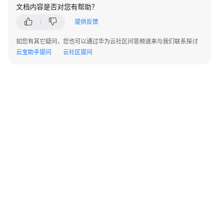
文档内容是否对您有帮助？
CDM
作
提供反馈
业
如您有其它疑问，您也可以通过华为云社区问答频道来与我们联系探讨
通
云宝助手提问
云社区提问
过
数
据
开
发
实
现
数
据
增
量
迁
移
©2026 Huaweicloud.com 版权所有
黔ICP备20004760号-14
苏B2-20130048号
A2.B1.B2-20070312
增值电信业务经营许可证：B1.B2-20200593 | 代理域名注册服务机构：新网、西数
通