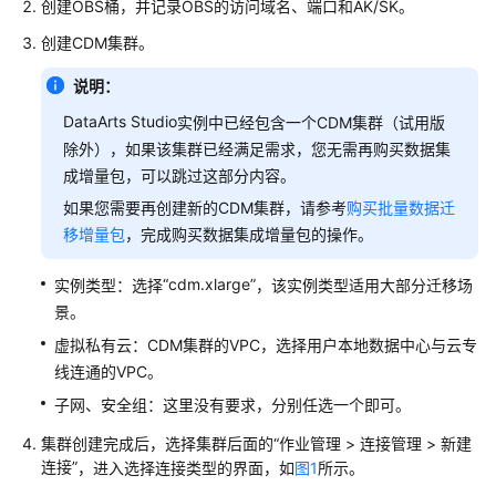
创建OBS桶，并记录OBS的访问域名、端口和AK/SK。
公
告
创建CDM集群。
产
说明：
品
DataArts Studio
实例中已经包含一个CDM集群（试用版
介
除外），如果该集群已经满足需求，您无需再购买数据集
绍
成增量包，可以跳过这部分内容。
如果您需要再创建新的CDM集群，请参考
购买批量数据迁
数
据
移增量包
，完成购买数据集成增量包的操作。
治
理
“cdm.xlarge”
实例类型：选择
，该实例类型适用大部分迁移场
方
景。
法
虚拟私有云：CDM集群的VPC，选择用户本地数据中心与云专
论
线连通的VPC。
子网、安全组：这里没有要求，分别任选一个即可。
快
速
集群创建完成后，选择集群后面的
“
作业管理
>
连接管理
>
新建
入
连接
”
，进入选择连接类型的界面，如
图1
所示。
门