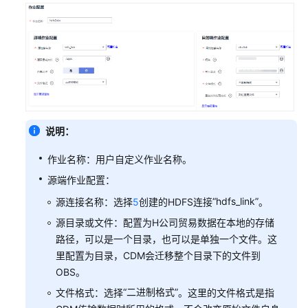
质
量
对
比
数
据
迁
移
前
说明：
后
结
作业名称：用户自定义作业名称。
果
源端作业配置：
“hdfs_link”
源连接名称：选择
5
创建的HDFS连接
。
DataArts
Studio
源目录或文件：配置为H公司贸易数据在本地的存储
数
路径，可以是一个目录，也可以是单独一个文件。这
据
里配置为目录，CDM会迁移整个目录下的文件到
集
OBS。
成
“二进制格式”
文件格式：选择
。这里的文件格式是指
（实