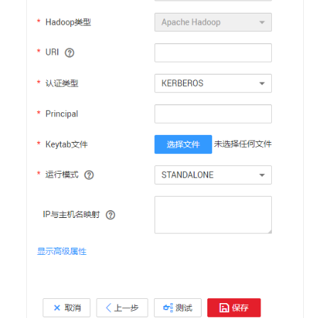
数
据
集
成
（CDM
作
业）
进
阶
实
践
数
据
开
发
进
阶
实
践