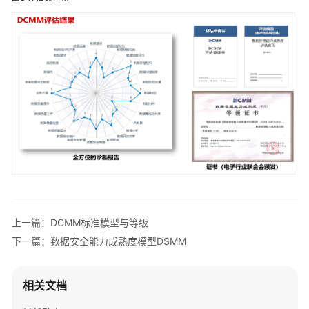
权
限
管
理
权
限
列
表
约
束
与
限
上一篇：DCMM标准模型与等级
制
下一篇：数据安全能力成熟度模型DSMM
与
其
相关文档
他