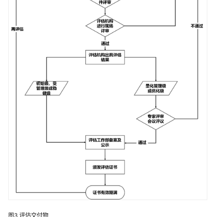
产
品
功
能
如
何
选
择
版
本
计
费
说
明
安
全
图3
评估交付物