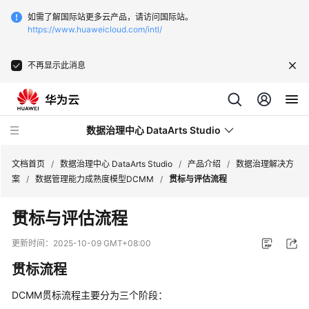
如需了解国际站更多云产品，请访问国际站。
https://www.huaweicloud.com/intl/
不再显示此消息
数据治理中心 DataArts Studio
文档首页
/
数据治理中心 DataArts Studio
/
产品介绍
/
数据治理解决方
案
/
数据管理能力成熟度模型DCMM
/
贯标与评估流程
最
贯标与评估流程
新
动
更新时间：
2025-10-09 GMT+08:00
态
贯标流程
服
DCMM贯标流程主要分为三个阶段：
务