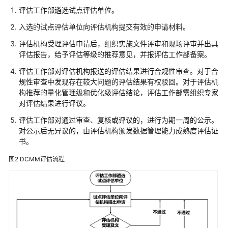
么
评估工作部遴选试点评估单位。
是
数
入选的试点评估单位向评估机构提交有效的申请材料。
据
评估机构受理评估申请后，组织实施文件评审和现场评审并出具
治
评估报告，给予评估等级的推荐意见，并报评估工作部备案。
理
评估工作部对评估机构报送的评估结果进行合规性审查。对于合
中
规性审查中发现存在较大问题的评估结果有权驳回。对于评估机
心
构推荐的量化管理级和优化级评估结论，评估工作部需组织专家
DataArts
对评估结果进行评议。
Studio
评估工作部对通过审查、复核或评议的，进行为期一周的公示。
产
对公示后无异议的，由评估机构颁发数据管理能力成熟度评估证
品
书。
优
图2
DCMM评估流程
势
应
用
场
景