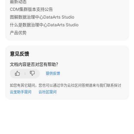
云
最新动态
服
CDM集群版本支持公告
务
图解数据治理中心DataArts Studio
的
什么是数据治理中心DataArts Studio
关
产品优势
系
基
意见反馈
本
概
文档内容是否对您有帮助？
念
提供反馈
数
如您有其它疑问，您也可以通过华为云社区问答频道来与我们联系探讨
据
云宝助手提问
云社区提问
治
理
解
决
方
案