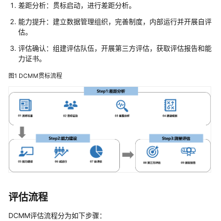
公
差距分析：贯标启动，进行差距分析。
告
能力提升：建立数据管理组织，完善制度，内部运行并开展自评
估。
产
评估确认：组建评估队伍，开展第三方评估，获取评估报告和能
品
力证书。
介
绍
图1
DCMM贯标流程
图
解
数
据
治
理
中
心
DataArts
Studio
评估流程
什
DCMM评估流程分为如下步骤：