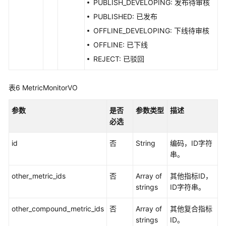
PUBLISH_DEVELOPING: 发布待审核
PUBLISHED: 已发布
云
OFFLINE_DEVELOPING: 下线待审核
服
务
OFFLINE: 已下线
等
REJECT: 已驳回
级
协
表6
议
MetricMonitorVO
（SLA）
参数
是否
参数类型
描述
必选
白
皮
id
否
String
编码，ID字符
书
串。
资
源
other_metric_ids
否
Array of
其他指标ID，
strings
ID字符串。
支
持
other_compound_metric_ids
否
Array of
其他复合指标
区
strings
ID。
域