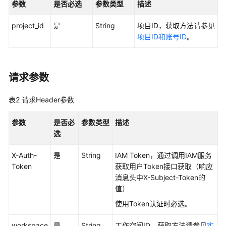
参数
是否必选
参数类型
描述
用
project_id
是
String
项目ID，获取方法请参见
户
项目ID和账号ID
。
指
南
最
请求参数
佳
实
表2
请求Header参数
践
参数
是否必
参数类型
描述
API
选
参
考
X-Auth-
是
String
IAM Token，通过调用IAM服务
Token
获取用户Token接口获取（响应
使
消息头中X-Subject-Token的
用
值）
前
使用Token认证时必选。
必
读
workspace
是
String
工作空间ID，获取方法请参见
实