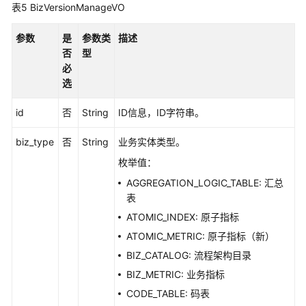
口
表5
BizVersionManageVO
预
参数
是
参数类
描述
览
否
型
sql
必
接
选
口
id
否
String
ID信息，ID字符串。
数
据
biz_type
否
String
业务实体类型。
质
枚举值：
量
AGGREGATION_LOGIC_TABLE: 汇总
API
表
数
ATOMIC_INDEX: 原子指标
据
ATOMIC_METRIC: 原子指标（新）
目
BIZ_CATALOG: 流程架构目录
录
BIZ_METRIC: 业务指标
API
CODE_TABLE: 码表