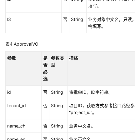
填写。
生
指
l3
否
String
业务对象中文名，只读，
标
需填写。
接
口
表4
ApprovalVO
复
合
参数
是
参数类
描述
指
否
型
标
必
接
选
口
id
否
String
审批单ID，ID字符串。
查
找
tenant_id
否
String
项目ID，获取方式参考接口路径参数
复
“project_id”。
合
指
name_ch
否
String
业务中文名。
标
-
name_en
否
String
业务英文名。