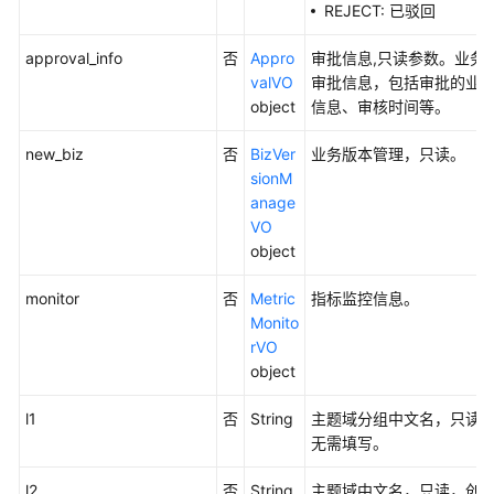
REJECT: 已驳回
主
题
approval_info
否
Appro
审批信息,只读参数。业务
层
valVO
审批信息，包括审批的业
级
object
信息、审核时间等。
接
口
new_biz
否
BizVer
业务版本管理，只读。
sionM
目
anage
录
VO
管
object
理
monitor
否
Metric
指标监控信息。
原
Monito
子
rVO
指
object
标
l1
接
否
String
主题域分组中文名，只读
口
无需填写。
l2
否
String
主题域中文名，只读，创
衍