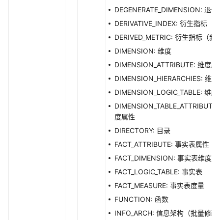
删
DEGENERATE_DIMENSION: 退
除
DERIVATIVE_INDEX: 衍生指标
复
DERIVED_METRIC: 衍生指标（新
合
指
DIMENSION: 维度
标
DIMENSION_ATTRIBUTE: 维度
-
DIMENSION_HIERARCHIES: 维
DeleteDesignCompoundMetric
DIMENSION_LOGIC_TABLE: 维
查
DIMENSION_TABLE_ATTRIBUTE:
看
度属性
复
DIRECTORY: 目录
合
FACT_ATTRIBUTE: 事实表属性
指
FACT_DIMENSION: 事实表维度
标
详
FACT_LOGIC_TABLE: 事实表
情
FACT_MEASURE: 事实表度量
-
FUNCTION: 函数
ShowCompoundMetricById
INFO_ARCH: 信息架构（批量修