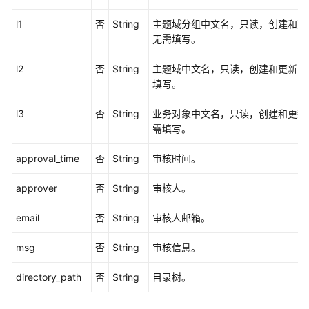
接
口
l1
否
String
主题域分组中文名，只读，创建和更
无需填写。
标
签
l2
否
String
主题域中文名，只读，创建和更新时
接
填写。
口
l3
否
String
业务对象中文名，只读，创建和更新
质
需填写。
量
approval_time
规
否
String
审核时间。
则
approver
否
String
审核人。
接
口
email
否
String
审核人邮箱。
数
msg
否
String
审核信息。
仓
分
directory_path
否
String
目录树。
层
接