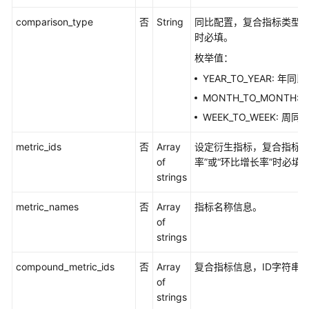
概
comparison_type
否
String
同比配置，复合指标类型为
览
时必填。
枚举值：
信
YEAR_TO_YEAR: 年同比
息
架
MONTH_TO_MONTH:
构
WEEK_TO_WEEK: 周同
接
口
metric_ids
否
Array
设定衍生指标，复合指标类
of
率”或“环比增长率”时必填
数
strings
据
标
metric_names
否
Array
指标名称信息。
准
of
接
strings
口
compound_metric_ids
否
Array
复合指标信息，ID字符串
of
数
strings
据