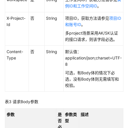
例ID和工作空间ID
。
API
概
X-Project-
否
String
项目ID，获取方法请参见
项目ID
览
Id
和账号ID
。
多project场景采用AK/SK认证
如
的接口请求，则该字段必选。
何
调
Content-
否
String
默认值：
用
Type
application/json;charset=UTF-
API
8
可选，有Body体的情况下必
数
选，没有Body体则无需填写和
据
校验。
集
成
API
表3
请求Body参数
数
参数
是
参数类
描述
据
否
型
开
必