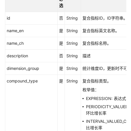
发
选
API（V1）
id
否
String
复合指标ID，ID字符串。
数
据
name_en
是
String
复合指标英文名称。
开
发
name_ch
是
String
复合指标名称。
API（V2）
description
否
String
描述
管
理
dimension_group
是
String
统计维度ID，更新时不可
中
心
compound_type
是
String
复合指标类型。
API
枚举值：
EXPRESSION: 表达式
数
PERIODICITY_VALUED
据
环比增长率
架
构
INTERVAL_VALUED_CO
API
比增长率