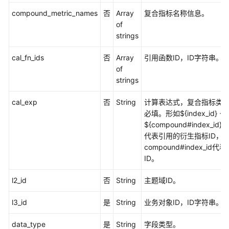
源
compound_metric_names
否
Array
复合指标名称信息。
接
of
口
strings
码
cal_fn_ids
否
Array
引用函数ID，ID字符串。
表
of
管
strings
理
接
cal_exp
否
String
计算表达式，复合指标类型
口
必填。形如${index_id} +
${compound#index_id}
流
代表引用的衍生指标ID，
程
compound#index_i
架
ID。
构
接
l2_id
否
String
主题域ID。
口
l3_id
是
String
业务对象ID，ID字符串。
数
据
data_type
是
String
字段类型。