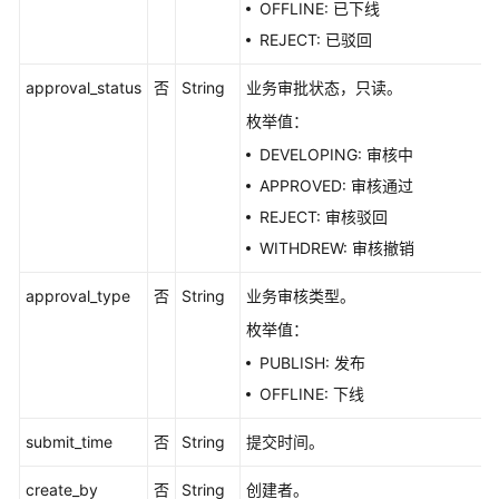
口
OFFLINE: 已下线
REJECT: 已驳回
关
系
approval_status
否
String
业务审批状态，只读。
建
枚举值：
模
DEVELOPING: 审核中
接
口
APPROVED: 审核通过
REJECT: 审核驳回
导
WITHDREW: 审核撤销
入
导
approval_type
否
String
业务审核类型。
出
枚举值：
接
口
PUBLISH: 发布
OFFLINE: 下线
自
定
submit_time
否
String
提交时间。
义
项
create_by
否
String
创建者。