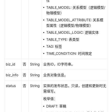
性
文
TABLE_MODEL: 关系模型（逻辑模型/
档
物理模型）
下
TABLE_MODEL_ATTRIBUTE: 关系模
载
型属性（逻辑模型/物理模型）
TABLE_MODEL_LOGIC: 逻辑实体
通
TABLE_TYPE: 表类型
用
TAG: 标签
参
TIME_CONDITION: 时间限定
考
biz_id
否
String
业务ID，ID字符串。
产
品
biz_info
否
String
业务对象信息。
术
语
status
否
String
实体的发布状态，只读，创建和更新时无
需填写。
责
枚举值：
任
共
DRAFT: 草稿
担