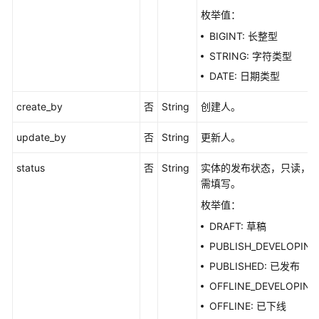
标
枚举值：
准
模
BIGINT: 长整型
板
STRING: 字符类型
接
DATE: 日期类型
口
create_by
否
String
创建人。
审
批
update_by
否
String
更新人。
管
理
status
否
String
实体的发布状态，只读，
接
需填写。
口
枚举值：
主
DRAFT: 草稿
题
PUBLISH_DEVELOPI
管
PUBLISHED: 已发布
理
OFFLINE_DEVELOPI
接
口
OFFLINE: 已下线