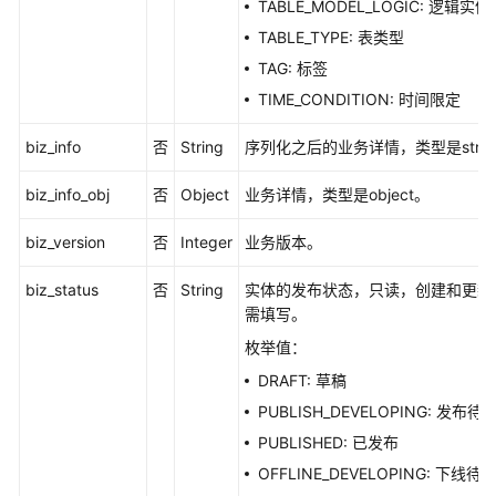
TABLE_MODEL_LOGIC: 逻辑实体
口
TABLE_TYPE: 表类型
汇
TAG: 标签
总
TIME_CONDITION: 时间限定
表
接
biz_info
否
String
序列化之后的业务详情，类型是strin
口
biz_info_obj
否
Object
业务详情，类型是object。
业
务
biz_version
否
Integer
业务版本。
指
标
biz_status
否
String
实体的发布状态，只读，创建和更新
接
需填写。
口
枚举值：
DRAFT: 草稿
版
本
PUBLISH_DEVELOPING: 发布待
信
PUBLISHED: 已发布
息
OFFLINE_DEVELOPING: 下线待
接