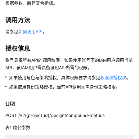
公
根据参数，新建复合指标。
告
调用方法
产
品
请参见
如何调用API
。
介
绍
授权信息
数
账号具备所有API的调用权限，如果使用账号下的IAM用户调用当前
据
API，该IAM用户需具备调用API所需的权限。
治
如果使用角色与策略授权，具体权限要求请参见
权限和授权项
。
理
方
如果使用身份策略授权，当前API调用无需身份策略权限。
法
论
URI
快
POST /v2/{project_id}/design/compound-metrics
速
表1
入
路径参数
门