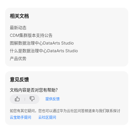
用
相关文档
户
指
最新动态
南
CDM集群版本支持公告
DataArts
图解数据治理中心DataArts Studio
Studio
什么是数据治理中心DataArts Studio
使
产品优势
用
流
程
意见反馈
购
文档内容是否对您有帮助？
买
提供反馈
并
配
如您有其它疑问，您也可以通过华为云社区问答频道来与我们联系探讨
置
云宝助手提问
云社区提问
DataArts
Studio