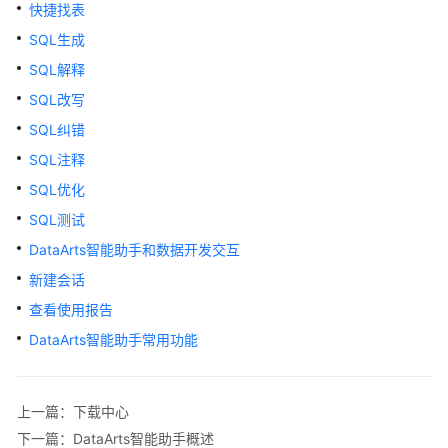
公
快捷找表
告
SQL生成
SQL解释
产
品
SQL改写
介
SQL纠错
绍
SQL注释
数
SQL优化
据
SQL测试
治
DataArts智能助手和数据开发交互
理
方
新建会话
法
查看使用报告
论
DataArts智能助手常用功能
快
速
入
上一篇：下载中心
门
下一篇：DataArts智能助手概述