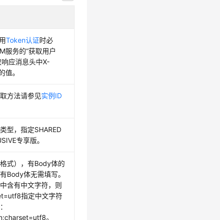
使用
Token认证
时必
AM服务的“获取用户
获取响应消息头中X-
en的值。
获取方法请参见
实例ID
。
类型，指定SHARED
USIVE专享版。
格式），有Body体的
有Body体无需填写。
体中含有中文字符，则
et=utf8指定中文字符
为：
on;charset=utf8。