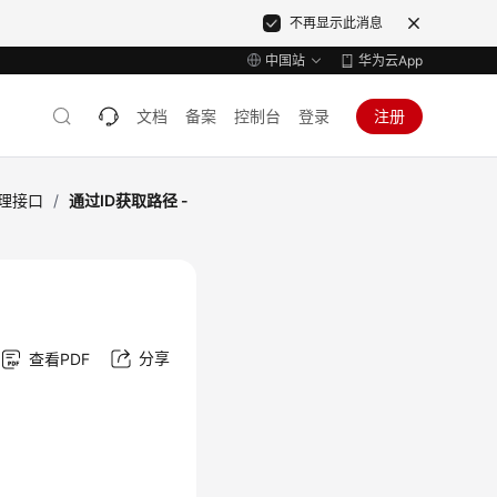
不再显示此消息
中国站
华为云App
文档
备案
控制台
登录
注册
理接口
/
通过ID获取路径 -
分享
查看PDF