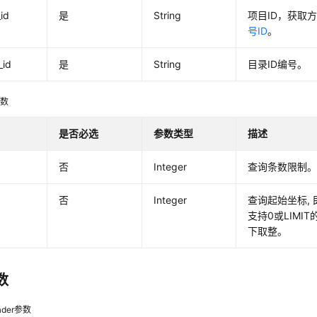
_id
是
String
项目ID，获取
号ID
。
_id
是
String
目录ID编号。
参数
是否必选
参数类型
描述
否
Integer
查询条数限制
否
Integer
查询起始坐标,
支持0或LIMI
下取整。
数
der参数