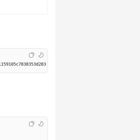
1159105c7838353d2834181d978af50/paths