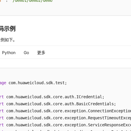
h"
:
"/demo1/demo2/demo"
代码示例
示例如下。
Python
Go
更多
age
 com.huaweicloud.sdk.test;

rt
rt
rt
rt
rt