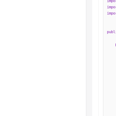
impo
impo
impo
publ
    
    
    