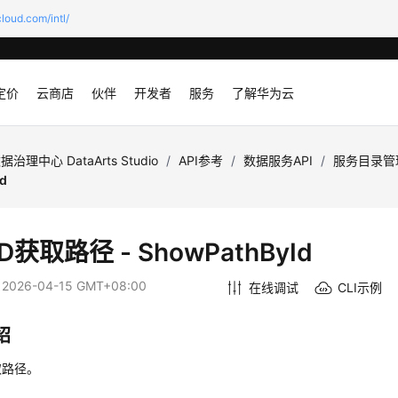
loud.com/intl/
定价
云商店
伙伴
开发者
服务
了解华为云
据治理中心 DataArts Studio
/
API参考
/
数据服务API
/
服务目录管
d
D获取路径 - ShowPathById
：
2026-04-15 GMT+08:00
在线调试
CLI示例
绍
取路径。