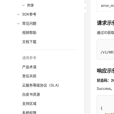
附录
error_
SDK参考
请求示
常见问题
视频帮助
通过ID获
文档下载
/v1/08
通用参考
产品术语
响应示
责任共担
状态码：2
云服务等级协议（SLA）
Success
白皮书资源
支持区域
{
系统权限