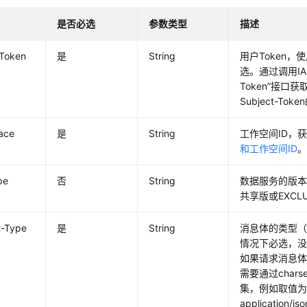
是否必选
参数类型
描述
-Token
是
String
用户Token，
选。通过调用I
Token”接口
Subject-Tok
ace
是
String
工作空间ID，
和工作空间ID
pe
否
String
数据服务的版本
共享版或EXCL
t-Type
是
String
消息体的类型（
情况下必选，没
如果请求消息
需要通过chars
集，例如取值
application/js