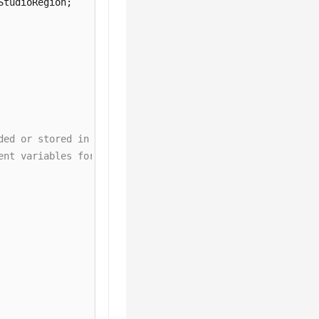
ded or stored in plaintext, which has great security ris
ent variables for authentication. Before running this ex