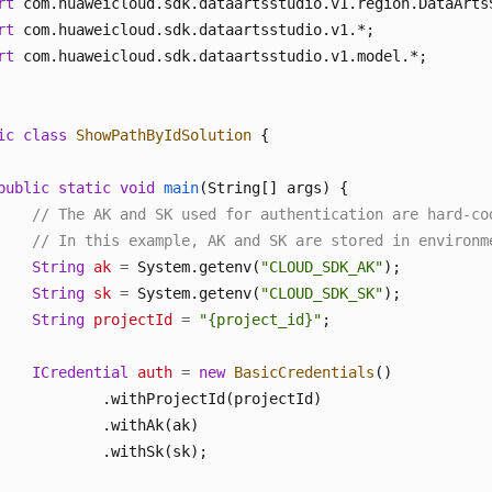
rt
rt
rt
 com.huaweicloud.sdk.dataartsstudio.v1.model.*;

ic
class
ShowPathByIdSolution
 {

public
static
void
main
(String[] args)
 {

// The AK and SK used for authentication are hard-co
// In this example, AK and SK are stored in environm
String
ak
=
 System.getenv(
"CLOUD_SDK_AK"
);

String
sk
=
 System.getenv(
"CLOUD_SDK_SK"
);

String
projectId
=
"{project_id}"
;

ICredential
auth
=
new
BasicCredentials
()

            .withProjectId(projectId)

            .withAk(ak)

            .withSk(sk);
