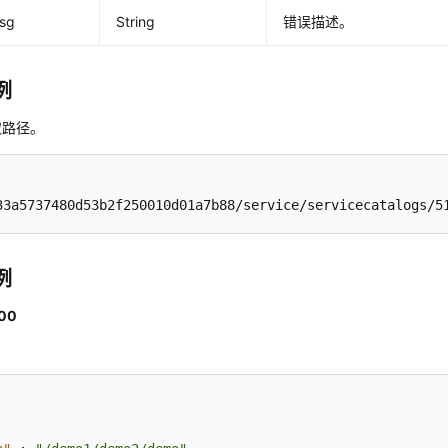
msg
String
错误描述。
例
取路径。
33a5737480d53b2f250010d01a7b88/service/servicecatalogs/5
例
00
。