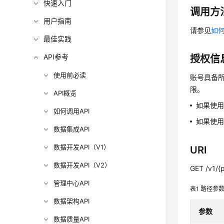
快速入门
调用方
用户指南
请参见
如何
最佳实践
API参考
授权信
使用前必读
账号具备所
限。
API概览
如果使
如何调用API
如果使用
数据集成API
数据开发API（V1）
URI
数据开发API（V2）
GET /v1/{p
管理中心API
表1
路径参
数据架构API
参数
数据质量API