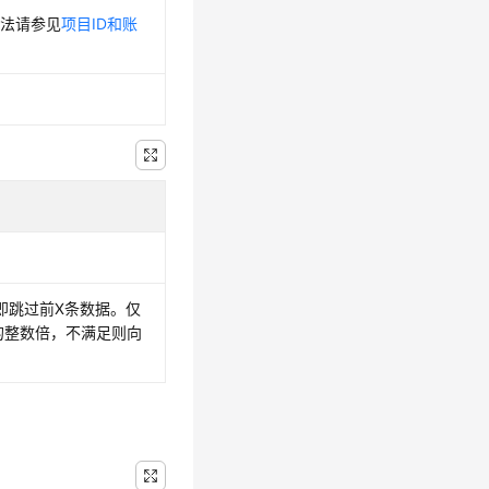
方法请参见
项目ID和账
。
 即跳过前X条数据。仅
T的整数倍，不满足则向