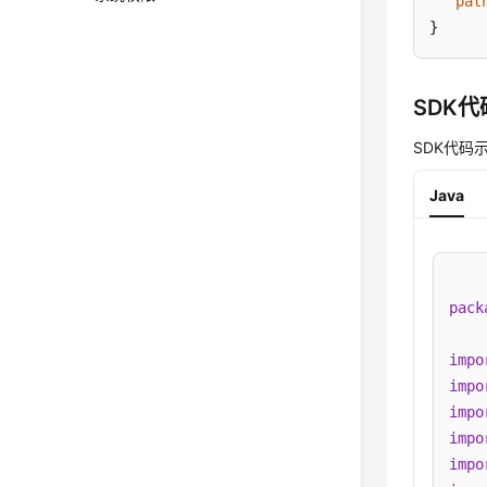
"pat
}
SDK
SDK代码
Java
pack
impo
impo
impo
impo
impo