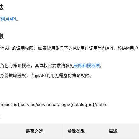
法
调用API
。
息
有API的调用权限，如果使用账号下的IAM用户调用当前API，该IAM用户
用角色与策略授权，具体权限要求请参见
权限和授权项
。
身份策略授权，当前API调用无需身份策略权限。
roject_id}/service/servicecatalogs/{catalog_id}/paths
数
是否必选
参数类型
描述