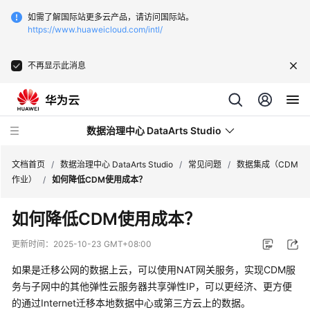
如需了解国际站更多云产品，请访问国际站。
https://www.huaweicloud.com/intl/
不再显示此消息
数据治理中心 DataArts Studio
文档首页
/
数据治理中心 DataArts Studio
/
常见问题
/
数据集成（CDM
作业）
/
如何降低CDM使用成本？
最
如何降低CDM使用成本？
新
动
更新时间：
2025-10-23 GMT+08:00
态
如果是迁移公网的数据上云，可以使用NAT网关服务，实现CDM服
服
务与子网中的其他
弹性云服务器
共享弹性IP，可以更经济、更方便
务
的通过Internet迁移本地数据中心或第三方云上的数据。