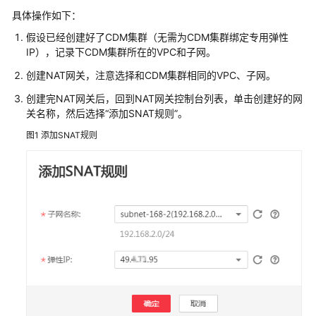
公
具体操作如下：
告
假设已经创建好了CDM集群（无需为CDM集群绑定专用弹性
IP），记录下CDM集群所在的VPC和子网。
产
品
创建NAT网关，注意选择和CDM集群相同的VPC、子网。
介
创建完NAT网关后，回到NAT网关控制台列表，单击创建好的网
绍
关名称，然后选择
“添加SNAT规则”
。
数
图1
添加SNAT规则
据
治
理
方
法
论
快
速
入
门