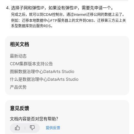
选择子网和弹性IP，如果没有弹性IP，需要先申请一个。
用
完成之后，就可以到CDM控制台，通过Internet迁移公网的数据上云了。
户
例如：迁移本地数据中心FTP服务器上的文件到OBS、迁移第三方云上关
指
系型数据库到云服务RDS。
南
最
相关文档
佳
实
最新动态
践
CDM集群版本支持公告
图解数据治理中心DataArts Studio
API
什么是数据治理中心DataArts Studio
参
产品优势
考
SDK
意见反馈
参
考
文档内容是否对您有帮助？
提供反馈
常