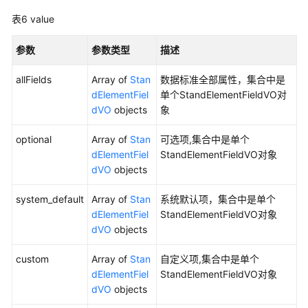
架
表6
value
构
接
参数
参数类型
描述
口
allFields
Array of
Stan
数据标准全部属性，集合中是
数
dElementFiel
单个StandElementFieldVO对
据
dVO
objects
象
标
准
optional
Array of
Stan
可选项,集合中是单个
接
dElementFiel
StandElementFieldVO对象
口
dVO
objects
system_default
数
Array of
Stan
系统默认项，集合中是单个
据
dElementFiel
StandElementFieldVO对象
源
dVO
objects
接
custom
Array of
Stan
自定义项,集合中是单个
口
dElementFiel
StandElementFieldVO对象
dVO
objects
码
表