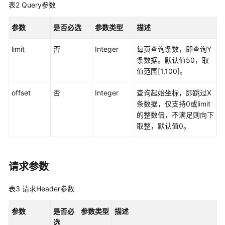
表2
Query参数
最
佳
参数
是否必选
参数类型
描述
实
践
limit
否
Integer
每页查询条数，即查询Y
条数据。默认值50，取
API
值范围[1,100]。
参
考
offset
否
Integer
查询起始坐标，即跳过X
条数据，仅支持0或limit
使
的整数倍，不满足则向下
用
取整，默认值0。
前
必
读
请求参数
API
表3
请求Header参数
概
览
参数
是否必
参数类型
描述
选