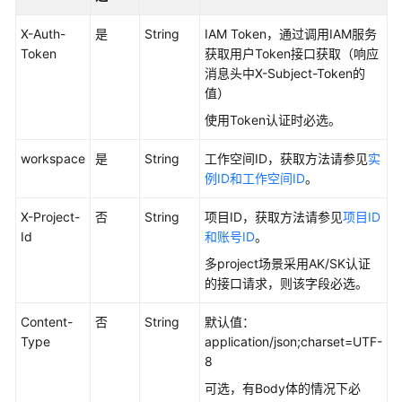
如
何
X-Auth-
是
String
IAM Token，通过调用IAM服务
调
Token
获取用户Token接口获取（响应
用
消息头中X-Subject-Token的
API
值）
使用Token认证时必选。
数
据
workspace
是
String
工作空间ID，获取方法请参见
实
集
例ID和工作空间ID
。
成
API
X-Project-
否
String
项目ID，获取方法请参见
项目ID
Id
和账号ID
。
数
据
多project场景采用AK/SK认证
开
的接口请求，则该字段必选。
发
API（V1）
Content-
否
String
默认值：
Type
application/json;charset=UTF-
8
数
据
可选，有Body体的情况下必
开