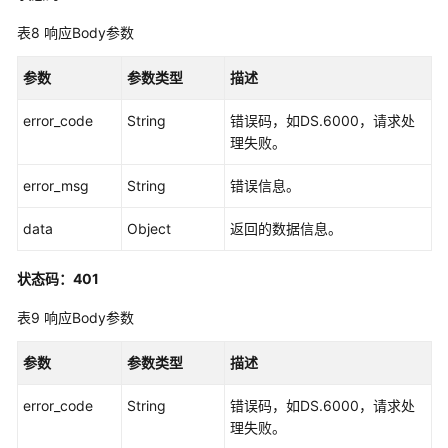
模
板
表8
响应Body参数
-
DeleteStandardTemplate
参数
参数类型
描述
初
error_code
String
错误码，如DS.6000，请求处
始
理失败。
化
error_msg
数
String
错误信息。
据
data
Object
返回的数据信息。
标
准
模
状态码：401
板
表9
响应Body参数
-
InitializeStandardTemplate
参数
参数类型
描述
审
error_code
String
错误码，如DS.6000，请求处
批
理失败。
管