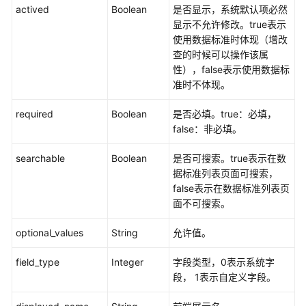
actived
Boolean
是否显示，系统默认项必然
显示不允许修改。true表示
查
使用数据标准时体现（增改
询
查的时候可以操作该属
数
性），false表示使用数据标
据
准时不体现。
标
准
required
Boolean
是否必填。true：必填，
模
false：非必填。
板
-
searchable
Boolean
是否可搜索。true表示在数
ShowStandardTemplate
据标准列表页面可搜索，
false表示在数据标准列表页
创
面不可搜索。
建
数
optional_values
String
允许值。
据
标
field_type
Integer
字段类型，0表示系统字
准
段， 1表示自定义字段。
模
板