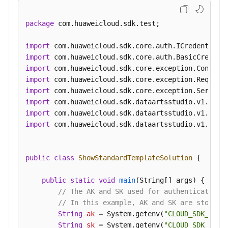
分
"fd_name_en"
:
null
,
层
"description"
:
"是否有允许值"
,
package
 com.huaweicloud.sdk.test;

接
"id"
:
"1020622097048911872"
,
口
"actived"
:
true
,
import
import
"required"
:
false
,
预
import
"searchable"
:
false
,
览
import
"optional_values"
:
null
,
sql
import
"field_type"
:
null
,
接
import
"displayed_name"
:
null
,
口
import
"displayed_name_en"
:
null
,
import
 com.huaweicloud.sdk.dataartsstudio.v1.model
"create_time"
:
"2022-09-17T09:07:50+08:00"
,
数
"update_time"
:
"2024-03-13T16:48:56+08:00"
,
据
质
"create_by"
:
"test_user"
,
public
class
ShowStandardTemplateSolution
 {

量
"update_by"
:
"test_user"
API
}
,
{
public
static
void
main
(String[] args)
 {

// The AK and SK used for authentication 
"fd_name"
:
"allowList"
,
数
// In this example, AK and SK are stored 
"fd_name_en"
:
null
,
据
String
ak
=
 System.getenv(
"CLOUD_SDK_AK"
);
"description"
:
"允许值"
,
目
String
sk
=
 System.getenv(
"CLOUD_SDK_SK"
);