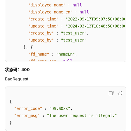
"displayed_name"
:
null
,
实
"displayed_name_en"
:
null
,
表
接
"create_time"
:
"2022-09-17T09:07:50+08:00"
,
口
"update_time"
:
"2024-03-13T16:48:56+08:00"
,
"create_by"
:
"test_user"
,
汇
"update_by"
:
"test_user"
总
}
,
{
表
"fd_name"
:
"nameEn"
,
接
"fd_name_en"
:
null
,
口
"description"
:
"标准编码"
,
状态码：400
"id"
:
"1020622096985997312"
,
业
BadRequest
"actived"
:
true
,
务
"required"
:
true
,
指
"searchable"
:
true
,
标
{
"optional_values"
:
null
,
接
"error_code"
:
"DS.60xx"
,
口
"field_type"
:
null
,
"error_msg"
:
"The user request is illegal."
"displayed_name"
:
null
,
}
版
"displayed_name_en"
:
null
,
本