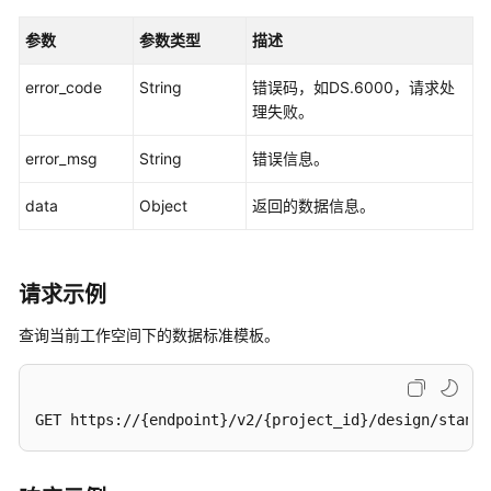
管
理
参数
参数类型
描述
原
error_code
String
错误码，如DS.6000，请求处
子
理失败。
指
标
error_msg
String
错误信息。
接
口
data
Object
返回的数据信息。
衍
生
请求示例
指
标
查询当前工作空间下的数据标准模板。
接
口
复
GET https://{endpoint}/v2/{project_id}/design/standa
合
指
标