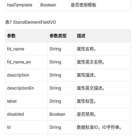
hasTemplate
Boolean
是否使用模板
管
理
接
表7
StandElementFieldVO
口
参数
参数类型
描述
流
程
fd_name
String
属性名称。
架
构
fd_name_en
String
属性英文名称。
接
口
description
String
属性描述。
数
descriptionEn
String
属性英文描述。
据
标
label
String
属性标签。
准
disabled
模
Boolean
是否禁用。
板
id
String
数据标准ID，ID字符串。
接
口