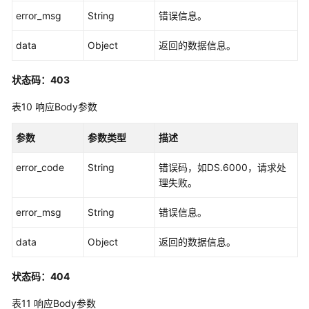
理
error_msg
String
错误信息。
接
口
data
Object
返回的数据信息。
主
状态码：403
题
管
表10
响应Body参数
理
接
参数
参数类型
描述
口
error_code
String
错误码，如DS.6000，请求处
主
理失败。
题
层
error_msg
String
错误信息。
级
接
data
Object
返回的数据信息。
口
状态码：404
目
录
表11
响应Body参数