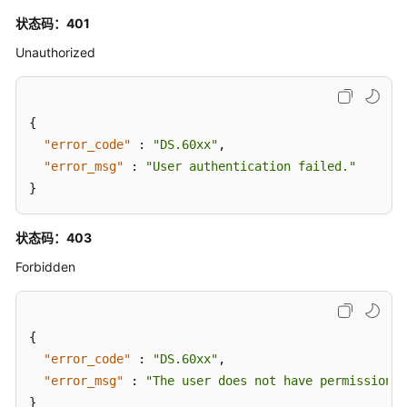
"create_time"
:
"2022-09-17T09:07:50+08:00"
,
信
状态码：401
"update_time"
:
"2024-03-13T16:48:56+08:00"
,
息
"create_by"
:
"test_user"
,
Unauthorized
接
"update_by"
:
"test_user"
口
}
,
{
"fd_name"
:
"dataType"
,
关
{
"fd_name_en"
:
null
,
系
"error_code"
:
"DS.60xx"
,
"description"
:
"数据类型"
,
建
"error_msg"
:
"User authentication failed."
"id"
:
"1020622097006968832"
,
模
}
"actived"
:
true
,
接
口
"required"
:
true
,
状态码：403
"searchable"
:
true
,
导
"optional_values"
:
null
,
Forbidden
入
"field_type"
:
null
,
导
"displayed_name"
:
null
,
出
"displayed_name_en"
:
null
,
{
接
"create_time"
:
"2022-09-17T09:07:50+08:00"
,
"error_code"
:
"DS.60xx"
,
口
"update_time"
:
"2024-03-13T16:48:56+08:00"
,
"error_msg"
:
"The user does not have permission t
"create_by"
:
"test_user"
,
}
自