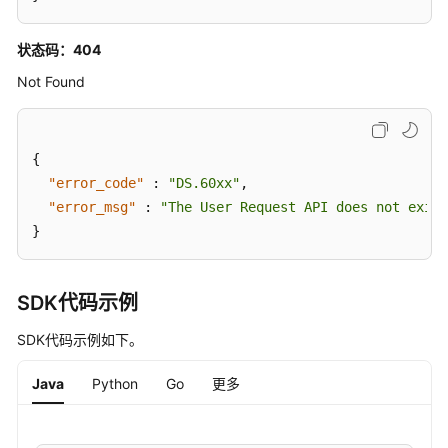
"update_by"
:
"test_user"
定
}
,
{
义
状态码：404
"fd_name"
:
"dataLength"
,
项
Not Found
"fd_name_en"
:
null
,
接
口
"description"
:
"数据长度"
,
"id"
:
"1020622097032134656"
,
标
"actived"
:
true
,
{
签
"required"
:
false
,
"error_code"
:
"DS.60xx"
,
接
"searchable"
:
false
,
"error_msg"
:
"The User Request API does not exist
口
"optional_values"
:
null
,
}
"field_type"
:
null
,
质
"displayed_name"
:
null
,
量
"displayed_name_en"
:
null
,
SDK代码示例
规
"create_time"
:
"2022-09-17T09:07:50+08:00"
,
则
SDK代码示例如下。
"update_time"
:
"2024-03-13T16:48:56+08:00"
,
接
"create_by"
:
"test_user"
,
口
Java
Python
Go
更多
"update_by"
:
"test_user"
}
,
{
数
仓
"fd_name"
:
"hasAllowValueList"
,