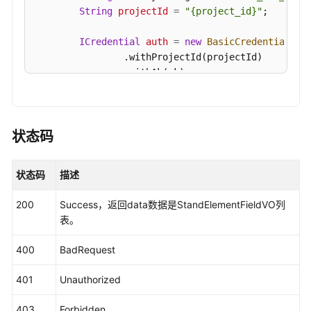
"id"
:
"1020622097065689088"
,
录
String
projectId
=
"{project_id}"
;

"actived"
:
true
,
API
"required"
:
false
,
ICredential
auth
=
new
BasicCredentials
()

"searchable"
:
false
,
数
                .withProjectId(projectId)

"optional_values"
:
null
,
据
                .withAk(ak)

"field_type"
:
null
,
服
                .withSk(sk);

"displayed_name"
:
null
,
务
API
"displayed_name_en"
:
null
,
DataArtsStudioClient
client
=
 DataArtsStud
                .withCredential(auth)

"create_time"
:
"2022-09-17T09:07:50+08:00"
,
状态码
                .withRegion(DataArtsStudioRegion.
数
"update_time"
:
"2024-03-13T16:48:56+08:00"
,
                .build();

据
"create_by"
:
"test_user"
,
状态码
描述
ShowStandardTemplateRequest
request
=
new
安
"update_by"
:
"test_user"
try
 {

全
}
,
{
200
Success，返回data数据是StandElementFieldVO列
ShowStandardTemplateResponse
response
API
"fd_name"
:
"referCodeTable"
,
表。
            System.out.println(response.toString()
"fd_name_en"
:
null
,
        } 
catch
 (ConnectionException e) {

应
400
BadRequest
"description"
:
"引用码表"
,
            e.printStackTrace();

用
"id"
:
"1020622097086660608"
,
        } 
catch
 (RequestTimeoutException e) {

示
401
Unauthorized
"actived"
:
true
,
            e.printStackTrace();

例
"required"
:
false
,
        } 
catch
 (ServiceResponseException e) {

403
Forbidden