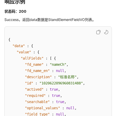
响应示例
接
状态码：200
口
Success，返回data数据是StandElementFieldVO列表。
维
度
接
{
口
"data"
:
{
"value"
限
:
{
定
"allFields"
:
[
{
接
"fd_name"
:
"nameCh"
,
口
"fd_name_en"
:
null
,
"description"
:
"标准名称"
,
维
"id"
:
"1020622096960831488"
,
度
"actived"
:
true
,
表
"required"
:
true
,
接
"searchable"
:
true
,
口
"optional_values"
:
null
,
"field_type"
:
null
,
事