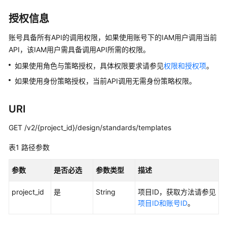
介
绍
授权信息
数
账号具备所有API的调用权限，如果使用账号下的IAM用户调用当前
据
API，该IAM用户需具备调用API所需的权限。
治
如果使用角色与策略授权，具体权限要求请参见
权限和授权项
。
理
方
如果使用身份策略授权，当前API调用无需身份策略权限。
法
论
URI
快
GET /v2/{project_id}/design/standards/templates
速
表1
入
路径参数
门
参数
是否必选
参数类型
描述
用
project_id
是
String
项目ID，获取方法请参见
户
项目ID和账号ID
。
指
南