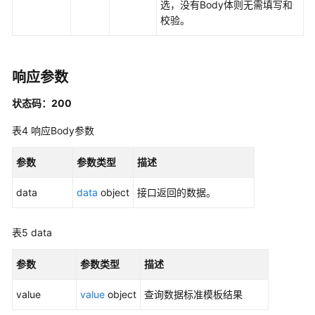
选，没有Body体则无需填写和
发
校验。
API（V2）
管
响应参数
理
中
状态码：200
心
API
表4
响应Body参数
数
参数
参数类型
描述
据
架
data
data
object
接口返回的数据。
构
API
表5
data
概
参数
参数类型
描述
览
value
value
object
查询数据标准模板结果
信
息