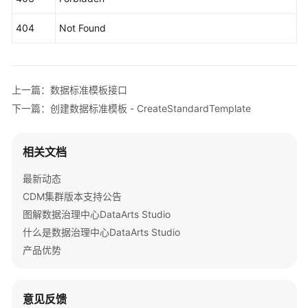
            e.printStackTrace();

"searchable"
:
false
,
权
            System.out.println(e.getHttpStatusCode
"optional_values"
:
null
,
限
404
Not Found
            System.out.println(e.getRequestId());

和
"field_type"
:
null
,
            System.out.println(e.getErrorCode());

授
"displayed_name"
:
null
,
            System.out.println(e.getErrorMsg());

权
"displayed_name_en"
:
null
,
        }

项
"create_time"
:
"2022-09-17T09:07:50+08:00"
,
上一篇：数据标准模板接口
    }

"update_time"
:
"2024-03-13T16:48:56+08:00"
,
下一篇：创建数据标准模板 - CreateStandardTemplate
附
"create_by"
:
"test_user"
,
录
"update_by"
:
"test_user"
相关文档
}
,
{
SDK
"fd_name"
:
"codeStandColumn"
,
参
最新动态
"fd_name_en"
:
null
,
考
CDM集群版本支持公告
"description"
:
"码表字段"
,
图解数据治理中心DataArts Studio
"id"
:
"1020622097103437824"
,
常
什么是数据治理中心DataArts Studio
"actived"
:
true
,
见
产品优势
"required"
:
false
,
问
题
"searchable"
:
false
,
"optional_values"
:
null
,
意见反馈
视
"field_type"
:
null
,