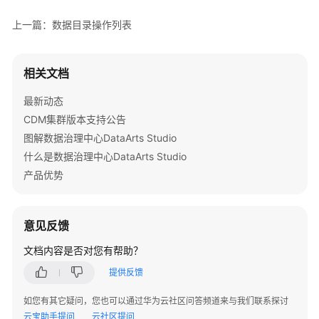
实
践
上一篇：数据目录操作列表
API
参
相关文档
考
最新动态
SDK
CDM集群版本支持公告
参
图解数据治理中心DataArts Studio
考
什么是数据治理中心DataArts Studio
产品优势
常
见
问
意见反馈
题
文档内容是否对您有帮助？
视
提供反馈
频
帮
如您有其它疑问，您也可以通过华为云社区问答频道来与我们联系探讨
助
云宝助手提问
云社区提问