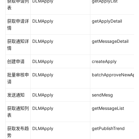
获取申请列
DLMApply
getApplyList
作
表
业）
获取申请详
DLMApply
getApplyDetail
数
情
据
集
获取通知详
DLMApply
getMessageDetail
成
情
（离
线
创建申请
DLMApply
createApply
作
业）
批量审核申
DLMApply
batchApproveNewApp
请
数
据
发送通知
DLMApply
sendMesg
集
成
获取通知列
DLMApply
getMessageList
（实
表
时
作
获取发布趋
DLMApply
getPublishTrend
业）
势