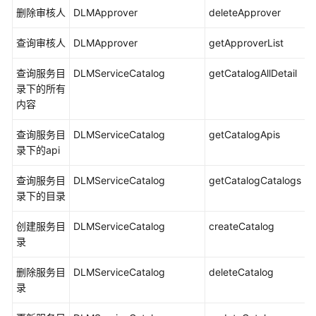
表
删除审核人
DLMApprover
deleteApprover
数
查询审核人
DLMApprover
getApproverList
据
查询服务目
开
DLMServiceCatalog
getCatalogAllDetail
录下的所有
发
内容
操
作
查询服务目
DLMServiceCatalog
getCatalogApis
列
录下的api
表
查询服务目
DLMServiceCatalog
getCatalogCatalogs
数
录下的目录
据
质
创建服务目
DLMServiceCatalog
createCatalog
量
录
操
作
删除服务目
DLMServiceCatalog
deleteCatalog
列
录
表