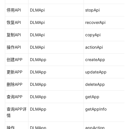
用
停用API
DLMApi
stopApi
户
指
恢复API
DLMApi
recoverApi
南
复制API
DLMApi
copyApi
DataArts
操作API
DLMApi
actionApi
Studio
使
创建APP
DLMApp
createApp
用
流
更新APP
DLMApp
updateApp
程
删除APP
DLMApp
deleteApp
购
买
查询APP
DLMApp
getApp
并
配
查询APP详
DLMApp
getAppInfo
置
情
DataArts
Studio
操作
DLMApp
appAction