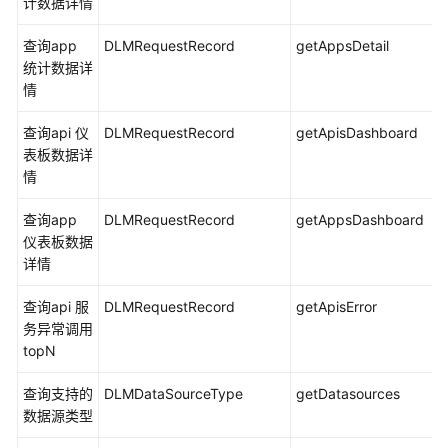
计数据详情
计
日
查询app
DLMRequestRecord
getAppsDetail
志
统计数据详
情
支
查询api 仪
DLMRequestRecord
getApisDashboard
持
表板数据详
云
情
审
计
查询app
DLMRequestRecord
getAppsDashboard
的
仪表板数据
关
详情
键
操
查询api 服
DLMRequestRecord
getApisError
作
务异常调用
topN
管
理
查询支持的
DLMDataSourceType
getDatasources
中
数据源类型
心
操