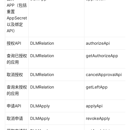
APP（包括
授
重置
权
AppSecret
用
以及绑定
户
API）
使
用
授权API
DLMRelation
authorizeApi
DataArts
Studio
查询已授权
DLMRelation
getAuthorizeApp
的应用
管
理
取消授权
DLMRelation
cancelApprovalApi
中
心
查询未授权
DLMRelation
getLeftApp
的应用
数
据
申请API
DLMApply
applyApi
集
取消申请
成
DLMApply
revokeApply
（CDM