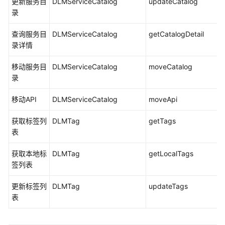
更新服务目
DLMServiceCatalog
updateCatalog
数
录
据
目
查询服务目
DLMServiceCatalog
getCatalogDetail
录
录详情
操
作
移动服务目
DLMServiceCatalog
moveCatalog
列
录
表
移动API
DLMServiceCatalog
moveApi
数
据
获取标签列
DLMTag
getTags
服
表
务
操
获取本地标
DLMTag
getLocalTags
作
签列表
列
表
更新标签列
DLMTag
updateTags
表
最
佳