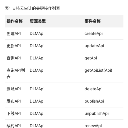
公
表1
支持云审计的关键操作列表
告
操作名称
资源类型
事件名称
产
品
创建API
DLMApi
createApi
介
绍
更新API
DLMApi
updateApi
数
查询API
DLMApi
getApi
据
治
查询API列
DLMApi
getApiList(Api)
理
表
方
法
删除API
DLMApi
deleteApi
论
发布API
DLMApi
publishApi
快
速
下线API
DLMApi
unpublishApi
入
门
续约API
DLMApi
renewApi