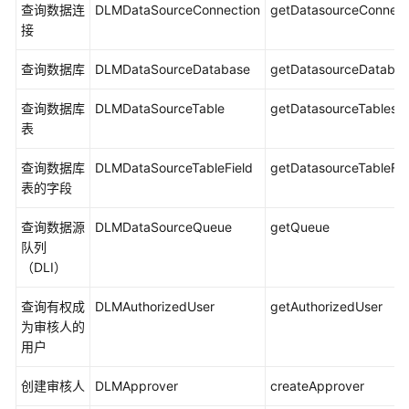
查询数据连
DLMDataSourceConnection
getDatasourceConnect
作
接
列
表
查询数据库
DLMDataSourceDatabase
getDatasourceDatabas
数
查询数据库
DLMDataSourceTable
getDatasourceTables
据
表
集
成
查询数据库
DLMDataSourceTableField
getDatasourceTableFie
操
表的字段
作
列
查询数据源
DLMDataSourceQueue
getQueue
表
队列
（DLI）
数
据
查询有权成
DLMAuthorizedUser
getAuthorizedUser
架
为审核人的
构
用户
操
作
创建审核人
DLMApprover
createApprover
列