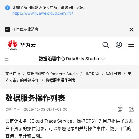
如需了解国际站更多云产品，请访问国际站。
https://www.huaweicloud.com/intl/
不再显示此消息
数据治理中心 DataArts Studio
文档首页
/
数据治理中心 DataArts Studio
/
用户指南
/
审计日志
/
支
持云审计的关键操作
/
数据服务操作列表
最
数据服务操作列表
新
动
更新时间：
2025-12-08 GMT+08:00
态
云审计服务（Cloud Trace Service，简称CTS）为用户提供了云账
服
户下资源的操作记录，可以帮您记录相关的操作事件，便于日后的
务
查询、审计和回溯。