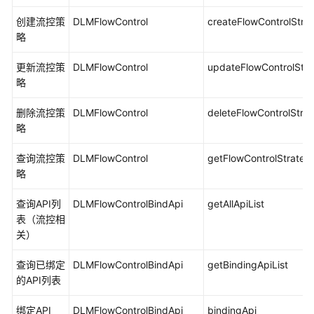
数
创建流控策
DLMFlowControl
createFlowControlStra
据
略
架
构
更新流控策
DLMFlowControl
updateFlowControlStr
略
数
据
删除流控策
DLMFlowControl
deleteFlowControlStra
开
略
发
查询流控策
DLMFlowControl
getFlowControlStrateg
略
数
据
查询API列
DLMFlowControlBindApi
getAllApiList
质
表（流控相
量
关）
数
查询已绑定
DLMFlowControlBindApi
getBindingApiList
据
的API列表
目
录
绑定API
DLMFlowControlBindApi
bindingApi