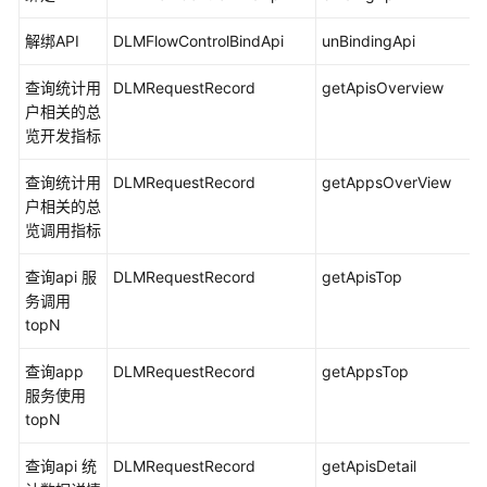
数
解绑API
DLMFlowControlBindApi
unBindingApi
据
安
查询统计用
DLMRequestRecord
getApisOverview
全
户相关的总
览开发指标
数
据
查询统计用
DLMRequestRecord
getAppsOverView
服
户相关的总
务
览调用指标
审
查询api 服
DLMRequestRecord
getApisTop
计
务调用
日
topN
志
查询app
DLMRequestRecord
getAppsTop
如
服务使用
何
topN
查
看
查询api 统
DLMRequestRecord
getApisDetail
审