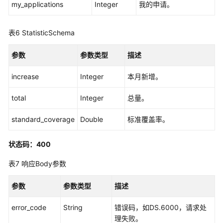
my_applications
Integer
我的申请。
息
-
表6
StatisticSchema
CountStandards
参数
参数类型
描述
信
息
increase
Integer
本月新增。
架
构
total
Integer
总量。
接
口
standard_coverage
Double
标准覆盖率。
数
状态码：400
据
标
表7
响应Body参数
准
接
参数
参数类型
描述
口
error_code
String
错误码，如DS.6000，请求处
数
理失败。
据