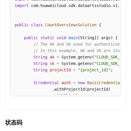
}
接
import
 com.huaweicloud.sdk.dataartsstudio.v1.model
}
口
导
public
class
CountOverviewsSolution
 {

入
导
public
static
void
main
(String[] args)
 {

出
// The AK and SK used for authentication 
接
// In this example, AK and SK are stored 
口
String
ak
=
 System.getenv(
"CLOUD_SDK_AK"
);
String
sk
=
 System.getenv(
"CLOUD_SDK_SK"
);
自
String
projectId
=
"{project_id}"
;

定
义
ICredential
auth
=
new
BasicCredentials
()

项
                .withProjectId(projectId)

接
                .withAk(ak)

口
                .withSk(sk);

标
DataArtsStudioClient
client
=
 DataArtsStud
签
                .withCredential(auth)

状态码
接
                .withRegion(DataArtsStudioRegion.