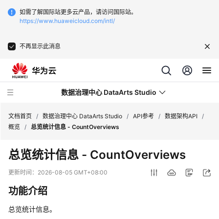
如需了解国际站更多云产品，请访问国际站。
https://www.huaweicloud.com/intl/
不再显示此消息
数据治理中心 DataArts Studio
文档首页
/
数据治理中心 DataArts Studio
/
API参考
/
数据架构API
/
概览
/
总览统计信息 - CountOverviews
最
总览统计信息 - CountOverviews
新
动
更新时间：
2026-08-05 GMT+08:00
态
功能介绍
服
总览统计信息。
务