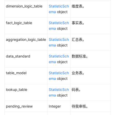
CountTableModels
dimension_logic_table
StatisticSch
维度表。
ema
object
关
系
fact_logic_table
StatisticSch
事实表。
建
ema
object
模
统
aggregation_logic_table
StatisticSch
汇总表。
计
ema
object
信
息
data_standard
StatisticSch
数据标准。
-
ema
object
CountAllModels
table_model
StatisticSch
业务表。
标
ema
object
准
覆
lookup_table
StatisticSch
码表。
盖
ema
object
率
统
pending_review
Integer
待我审核。
计
信