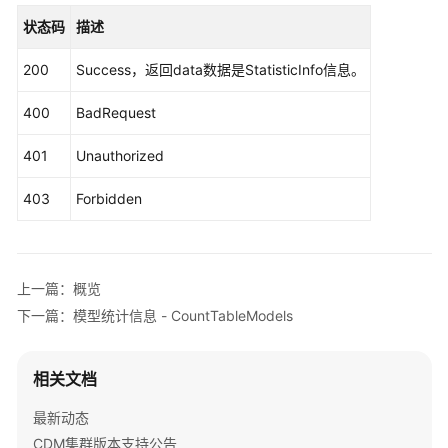
口
                .build();

状态码
描述
CountOverviewsRequest
request
=
new
Count
质
try
 {

200
Success，返回data数据是StatisticInfo信息。
量
CountOverviewsResponse
response
=
 cli
规
            System.out.println(response.toString()
400
BadRequest
则
        } 
catch
 (ConnectionException e) {

接
            e.printStackTrace();

401
Unauthorized
口
        } 
catch
 (RequestTimeoutException e) {

            e.printStackTrace();

403
Forbidden
数
        } 
catch
 (ServiceResponseException e) {

仓
            e.printStackTrace();

分
            System.out.println(e.getHttpStatusCode
层
            System.out.println(e.getRequestId());

上一篇：概览
接
            System.out.println(e.getErrorCode());

下一篇：模型统计信息 - CountTableModels
口
            System.out.println(e.getErrorMsg());

        }

预
    }

相关文档
览
sql
最新动态
接
CDM集群版本支持公告