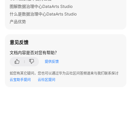
口
图解数据治理中心DataArts Studio
什么是数据治理中心DataArts Studio
数
据
产品优势
质
量
API
意见反馈
文档内容是否对您有帮助？
数
据
提供反馈
目
录
如您有其它疑问，您也可以通过华为云社区问答频道来与我们联系探讨
API
云宝助手提问
云社区提问
数
据
服
务
API