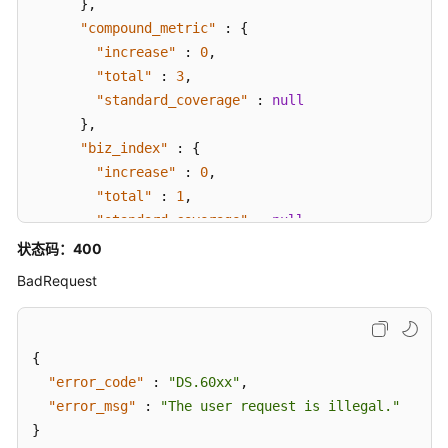
}
,
衍
"compound_metric"
:
{
生
"increase"
:
0
,
指
"total"
:
3
,
标
"standard_coverage"
:
null
接
口
}
,
"biz_index"
:
{
复
"increase"
:
0
,
合
"total"
:
1
,
指
"standard_coverage"
:
null
标
}
,
状态码：400
接
"dimension"
:
{
口
BadRequest
"increase"
:
1
,
"total"
:
22
,
维
"standard_coverage"
:
null
度
{
}
,
接
"error_code"
:
"DS.60xx"
,
"condition_group"
:
null
,
口
"error_msg"
:
"The user request is illegal."
"time_condition"
:
{
}
"increase"
:
0
,
限