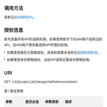
公
告
调用方法
请参见
如何调用API
。
产
品
介
授权信息
绍
账号具备所有API的调用权限，如果使用账号下的IAM用户调用当前
API，该IAM用户需具备调用API所需的权限。
数
据
如果使用角色与策略授权，具体权限要求请参见
权限和授权项
。
治
如果使用身份策略授权，当前API调用无需身份策略权限。
理
方
法
URI
论
GET /v2/{project_id}/design/definitions/statistic
快
表1
路径参数
速
入
参数
是否必选
参数类型
描述
门