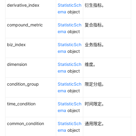
derivative_index
StatisticSch
衍生指标。
概
ema
object
览
compound_metric
StatisticSch
复合指标。
总
ema
object
览
统
biz_index
StatisticSch
业务指标。
计
ema
object
信
息
dimension
StatisticSch
维度。
-
ema
object
CountOverviews
condition_group
StatisticSch
限定分组。
模
ema
object
型
time_condition
统
StatisticSch
时间限定。
计
ema
object
信
common_condition
StatisticSch
通用限定。
息
ema
object
-