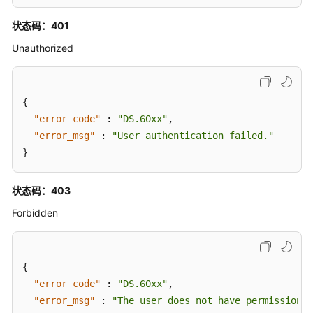
定
"total"
:
14
,
接
状态码：401
"standard_coverage"
:
null
口
}
,
Unauthorized
"common_condition"
:
null
,
维
"dimension_logic_table"
:
{
度
"increase"
:
1
,
表
{
"total"
:
17
,
接
"error_code"
:
"DS.60xx"
,
"standard_coverage"
:
null
口
"error_msg"
:
"User authentication failed."
}
,
}
"fact_logic_table"
:
{
事
"increase"
:
0
,
实
状态码：403
"total"
:
7
,
表
"standard_coverage"
:
null
接
Forbidden
口
}
,
"aggregation_logic_table"
:
{
汇
"increase"
:
0
,
{
总
"total"
:
12
,
"error_code"
:
"DS.60xx"
,
表
"standard_coverage"
:
null
"error_msg"
:
"The user does not have permission t
接
}
,