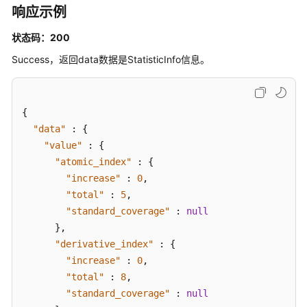
响应示例
主
状态码：200
题
层
Success，返回data数据是StatisticInfo信息。
级
接
口
{
"data"
:
{
目
"value"
:
{
录
"atomic_index"
:
{
管
理
"increase"
:
0
,
"total"
:
5
,
原
"standard_coverage"
:
null
子
}
,
指
"derivative_index"
:
{
标
"increase"
:
0
,
接
"total"
:
8
,
口
"standard_coverage"
:
null