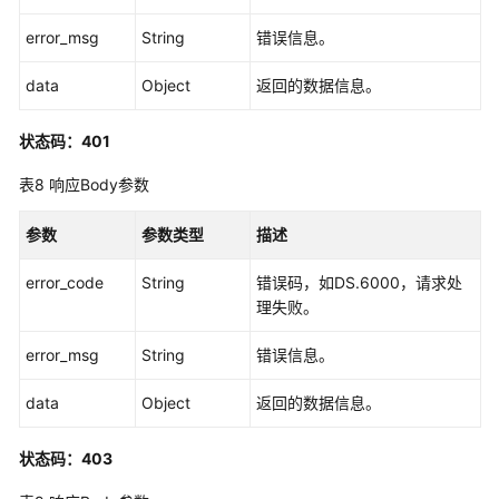
源
error_msg
String
错误信息。
接
口
data
Object
返回的数据信息。
码
状态码：401
表
管
表8
响应Body参数
理
接
参数
参数类型
描述
口
error_code
String
错误码，如DS.6000，请求处
流
理失败。
程
架
error_msg
String
错误信息。
构
接
data
Object
返回的数据信息。
口
状态码：403
数
据