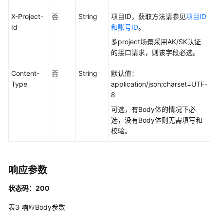
API
X-Project-
否
String
项目ID，获取方法请参见
项目ID
概
Id
和账号ID
。
览
多project场景采用AK/SK认证
的接口请求，则该字段必选。
如
何
Content-
否
String
默认值：
调
Type
application/json;charset=UTF-
用
8
API
可选，有Body体的情况下必
选，没有Body体则无需填写和
数
校验。
据
集
成
API
响应参数
状态码：200
数
据
表3
响应Body参数
开