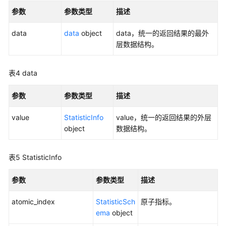
发
参数
参数类型
描述
API（V1）
data
data
object
data，统一的返回结果的最外
数
层数据结构。
据
开
发
表4
data
API（V2）
参数
参数类型
描述
管
理
value
StatisticInfo
value，统一的返回结果的外层
中
object
数据结构。
心
API
表5
StatisticInfo
数
参数
参数类型
描述
据
架
atomic_index
StatisticSch
原子指标。
构
ema
object
API