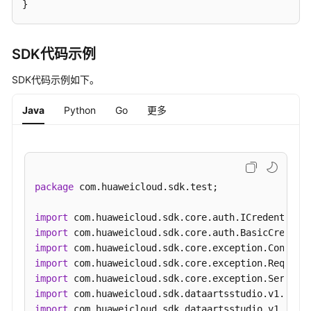
}
口
"data_standard"
:
{
"increase"
:
1
,
业
"total"
:
13
,
SDK代码示例
务
"standard_coverage"
:
null
指
SDK代码示例如下。
}
,
标
"table_model"
:
{
接
Java
Python
Go
更多
"increase"
:
15
,
口
"total"
:
50
,
版
"standard_coverage"
:
0.0775
本
}
,
信
"lookup_table"
:
{
package
 com.huaweicloud.sdk.test;

息
"increase"
:
2
,
接
"total"
:
10
,
import
口
"standard_coverage"
:
null
import
}
,
import
关
import
"pending_review"
:
1
,
系
import
"my_applications"
:
1
建
import
}
模
import