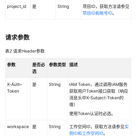
project_id
是
String
项目ID，获取方法请参见
用
项目ID和账号ID
。
户
指
南
请求参数
最
佳
表2
请求Header参数
实
践
参数
是否必
参数类型
描述
选
API
参
X-Auth-
是
String
IAM Token，通过调用IAM服务
考
Token
获取用户Token接口获取（响应
消息头中X-Subject-Token的
值）
使
用
使用Token认证时必选。
前
必
workspace
是
String
工作空间ID，获取方法请参见
实
读
例ID和工作空间ID
。