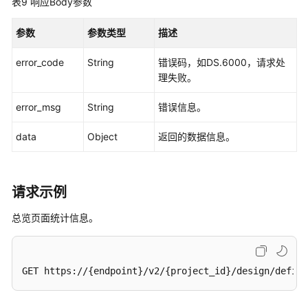
表9
响应Body参数
标
准
参数
参数类型
描述
模
板
error_code
String
错误码，如DS.6000，请求处
接
理失败。
口
error_msg
String
错误信息。
审
批
data
Object
返回的数据信息。
管
理
接
请求示例
口
总览页面统计信息。
主
题
管
GET https://{endpoint}/v2/{project_id}/design/defini
理
接
口