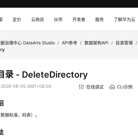
案
定价
云商店
伙伴
开发者
服务
了解华为云
据治理中心 DataArts Studio
/
API参考
/
数据架构API
/
目录管理
/
ory
 - DeleteDirectory
：
2026-08-05 GMT+08:00
在线调试
CLI示例
绍
（数据标准、码表）。
法