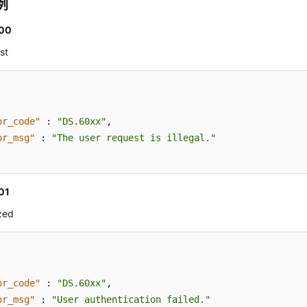
例
00
st
or_code"
:
"DS.60xx"
,
or_msg"
:
"The user request is illegal."
01
zed
or_code"
:
"DS.60xx"
,
or_msg"
:
"User authentication failed."