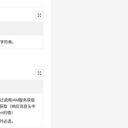
D字符串。
，通过调用IAM服务获取
接口获取（响应消息头中
oken的值）
证时必选。