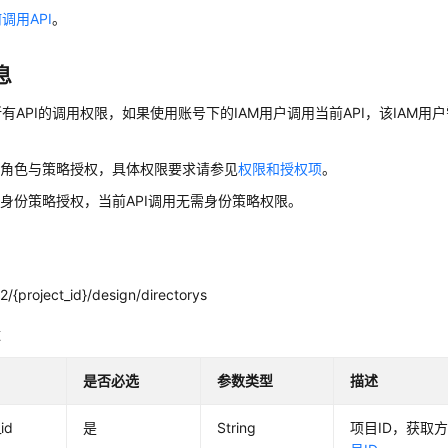
调用API
。
息
有API的调用权限，如果使用账号下的IAM用户调用当前API，该IAM用户
用角色与策略授权，具体权限要求请参见
权限和授权项
。
身份策略授权，当前API调用无需身份策略权限。
/{project_id}/design/directorys
数
是否必选
参数类型
描述
_id
是
String
项目ID，获取