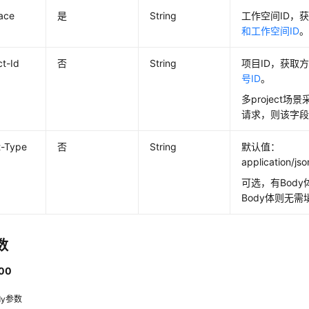
ace
是
String
工作空间ID，
和工作空间ID
ct-Id
否
String
项目ID，获取
号ID
。
多project场
请求，则该字
t-Type
否
String
默认值：
application/js
可选，有Bod
Body体则无
数
00
dy参数