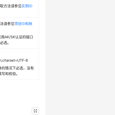
获取方法请参见
实例ID
。
方法请参见
项目ID和账
景采用AK/SK认证的接口
段必选。
on;charset=UTF-8
y体的情况下必选，没有
需填写和校验。