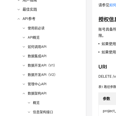
请参见
如何
最佳实践
API参考
授权信
使用前必读
账号具备所
限。
API概览
如果使
如何调用API
如果使用
数据集成API
数据开发API（V1）
URI
数据开发API（V2）
DELETE /v2
管理中心API
表1
路径参
数据架构API
参数
概览
project
信息架构接口