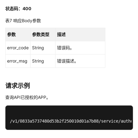
权
管
状态码：400
理
表7
响应Body参数
接
口
参数
参数类型
描述
查
error_code
String
错误码。
询
API
error_msg
String
错误描述。
已
授
权
的
请求示例
APP
-
查询API已授权的APP。
SearchAuthorizeApp
查
/v1/0833a5737480d53b2f250010d01a7b88/service/authori
询
APP
已