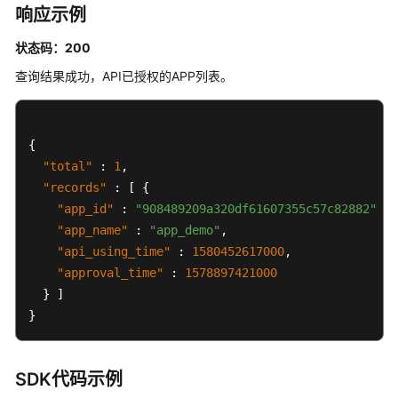
响应示例
拥
有
状态码：200
授
查询结果成功，API已授权的APP列表。
权
的
API
-
{
SearchBindApi
"total"
:
1
,
"records"
:
[
{
服
"app_id"
:
"908489209a320df61607355c57c82882"
,
务
"app_name"
:
"app_demo"
,
目
"api_using_time"
:
1580452617000
,
录
"approval_time"
:
1578897421000
管
}
]
理
接
}
口
网
SDK代码示例
关