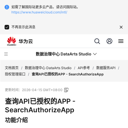
如需了解国际站更多云产品，请访问国际站。
https://www.huaweicloud.com/intl/
不再显示此消息
数据治理中心 DataArts Studio
文档首页
/
数据治理中心 DataArts Studio
/
API参考
/
数据服务API
/
授权管理接口
/
查询API已授权的APP - SearchAuthorizeApp
最
更新时间：
2026-04-15 GMT+08:00
新
动
查询API已授权的APP -
态
SearchAuthorizeApp
服
功能介绍
务