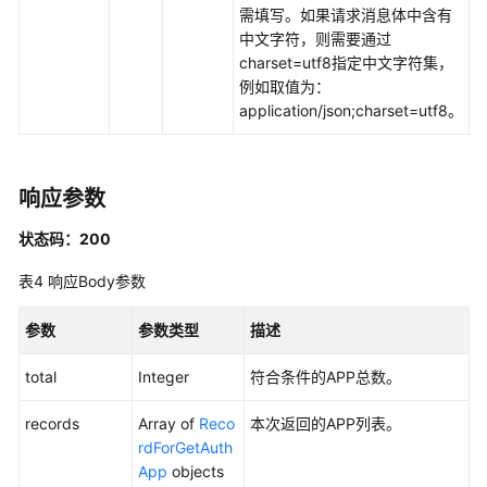
发
需填写。如果请求消息体中含有
API（V1）
中文字符，则需要通过
charset=utf8指定中文字符集，
数
例如取值为：
据
application/json;charset=utf8。
开
发
API（V2）
响应参数
管
状态码：200
理
中
表4
响应Body参数
心
API
参数
参数类型
描述
数
total
Integer
符合条件的APP总数。
据
架
records
Array of
Reco
本次返回的APP列表。
构
rdForGetAuth
API
App
objects