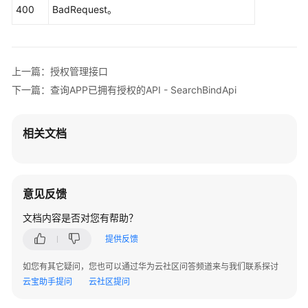
SearchAuthorizeAppResponse
response
=
示
400
BadRequest。
            System.out.println(response.toString()
例
        } 
catch
 (ConnectionException e) {

            e.printStackTrace();

权
        } 
catch
 (RequestTimeoutException e) {

上一篇：授权管理接口
限
            e.printStackTrace();

和
下一篇：查询APP已拥有授权的API - SearchBindApi
        } 
catch
 (ServiceResponseException e) {

授
            e.printStackTrace();

权
            System.out.println(e.getHttpStatusCode
项
相关文档
            System.out.println(e.getRequestId());

            System.out.println(e.getErrorCode());

附
            System.out.println(e.getErrorMsg());

录
        }

意见反馈
    }

SDK
文档内容是否对您有帮助？
参
考
提供反馈
如您有其它疑问，您也可以通过华为云社区问答频道来与我们联系探讨
常
云宝助手提问
云社区提问
见
问