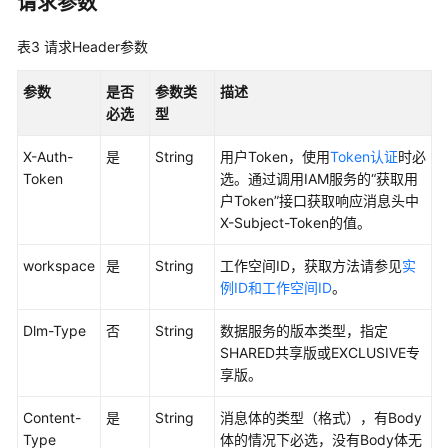
请求参数
API
表3
请求Header参数
概
览
参数
是否
参数类
描述
必选
型
如
何
X-Auth-
是
String
用户Token，使用
Token认证
时必
调
Token
选。通过调用IAM服务的“获取用
用
户Token”接口获取响应消息头中
API
X-Subject-Token的值。
数
workspace
是
String
工作空间ID，获取方法请参见
实
据
例ID和工作空间ID
。
集
成
Dlm-Type
否
String
数据服务的版本类型，指定
API
SHARED共享版或EXCLUSIVE专
享版。
数
据
Content-
是
String
消息体的类型（格式），有Body
开
Type
体的情况下必选，没有Body体无