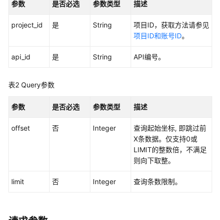
参数
是否必选
参数类型
描述
用
project_id
是
String
项目ID，获取方法请参见
户
项目ID和账号ID
。
指
南
api_id
是
String
API编号。
最
佳
表2
Query参数
实
践
参数
是否必选
参数类型
描述
API
offset
否
Integer
查询起始坐标, 即跳过前
参
X条数据。仅支持0或
考
LIMIT的整数倍，不满足
则向下取整。
使
用
limit
否
Integer
查询条数限制。
前
必
读