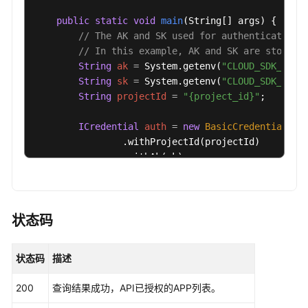
管
public
static
void
main
(String[] args)
 {

理
// The AK and SK used for authentication 
接
// In this example, AK and SK are stored 
口
String
ak
=
 System.getenv(
"CLOUD_SDK_AK"
);
String
sk
=
 System.getenv(
"CLOUD_SDK_SK"
);
集
String
projectId
=
"{project_id}"
;

群
管
ICredential
auth
=
new
BasicCredentials
()

理
                .withProjectId(projectId)

接
                .withAk(ak)

口
                .withSk(sk);

数
DataArtsStudioClient
client
=
 DataArtsStud
据
                .withCredential(auth)

状态码
安
                .withRegion(DataArtsStudioRegion.
全
                .build();

API
状态码
描述
SearchAuthorizeAppRequest
request
=
new
S
        request.withApiId(
"{api_id}"
);

应
200
查询结果成功，API已授权的APP列表。
try
 {

用