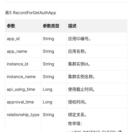
数
表5
RecordForGetAuthApp
据
质
参数
参数类型
描述
量
API
app_id
String
应用ID编号。
数
app_name
String
应用名称。
据
目
instance_id
String
集群实例id。
录
API
instance_name
String
集群实例名称。
数
api_using_time
Long
使用截止时间。
据
服
approval_time
Long
授权时间。
务
API
relationship_type
String
绑定关系。
枚举值：
API