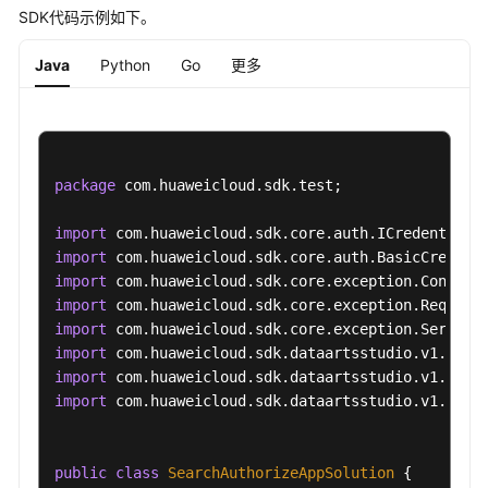
SDK代码示例如下。
管
理
Java
Python
Go
更多
接
口
应
用
package
 com.huaweicloud.sdk.test;

管
理
import
接
import
口
import
import
总
import
览
import
接
import
口
import
 com.huaweicloud.sdk.dataartsstudio.v1.model
审
核
public
class
SearchAuthorizeAppSolution
 {

人