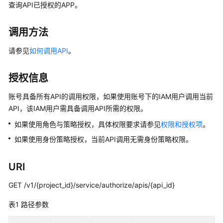
公
查询API已授权的APP。
告
调用方法
产
品
请参见
如何调用API
。
介
绍
授权信息
数
账号具备所有API的调用权限，如果使用账号下的IAM用户调用当前
据
API，该IAM用户需具备调用API所需的权限。
治
如果使用角色与策略授权，具体权限要求请参见
权限和授权项
。
理
方
如果使用身份策略授权，当前API调用无需身份策略权限。
法
论
URI
快
GET /v1/{project_id}/service/authorize/apis/{api_id}
速
表1
入
路径参数
门