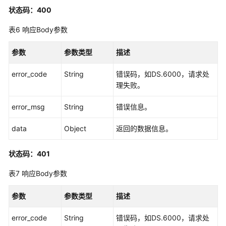
状态码：400
架
构
表6
响应Body参数
接
口
参数
参数类型
描述
数
error_code
String
错误码，如DS.6000，请求处
据
理失败。
标
准
error_msg
String
错误信息。
接
口
data
Object
返回的数据信息。
数
状态码：401
据
源
表7
响应Body参数
接
口
参数
参数类型
描述
码
error_code
String
错误码，如DS.6000，请求处
表