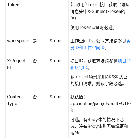
如
Token
获取用户Token接口获取（响应
何
消息头中X-Subject-Token的
调
值）
用
使用Token认证时必选。
API
workspace
是
String
工作空间ID，获取方法请参见
实
数
例ID和工作空间ID
。
据
集
X-Project-
否
String
项目ID，获取方法请参见
项目ID
成
Id
和账号ID
。
API
多project场景采用AK/SK认证
数
的接口请求，则该字段必选。
据
Content-
开
否
String
默认值：
Type
发
application/json;charset=UTF-
API（V1）
8
可选，有Body体的情况下必
数
选，没有Body体则无需填写和
据
校验。
开