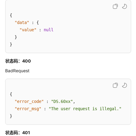
口
{
目
"data"
:
{
录
"value"
:
null
管
}
理
}
原
子
状态码：400
指
BadRequest
标
接
口
{
衍
"error_code"
:
"DS.60xx"
,
生
"error_msg"
:
"The user request is illegal."
指
}
标
接
状态码：401
口