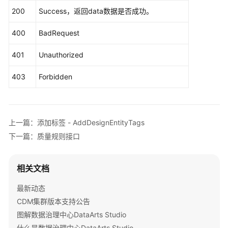
出
        request.withEntityId(
"{entity_id}"
);

200
Success，返回data数据是否成功。
接
try
 {

口
RemoveDesignEntityTagsResponse
respon
400
BadRequest
            System.out.println(response.toString()
        } 
catch
 (ConnectionException e) {

自
401
Unauthorized
            e.printStackTrace();

定
        } 
catch
 (RequestTimeoutException e) {

义
403
Forbidden
            e.printStackTrace();

项
        } 
catch
 (ServiceResponseException e) {

接
            e.printStackTrace();

口
            System.out.println(e.getHttpStatusCode
上一篇：添加标签 - AddDesignEntityTags
            System.out.println(e.getRequestId());

标
下一篇：质量规则接口
            System.out.println(e.getErrorCode());

签
            System.out.println(e.getErrorMsg());

接
        }

口
相关文档
    }

添
最新动态
加
CDM集群版本支持公告
标
图解数据治理中心DataArts Studio
签
什么是数据治理中心DataArts Studio