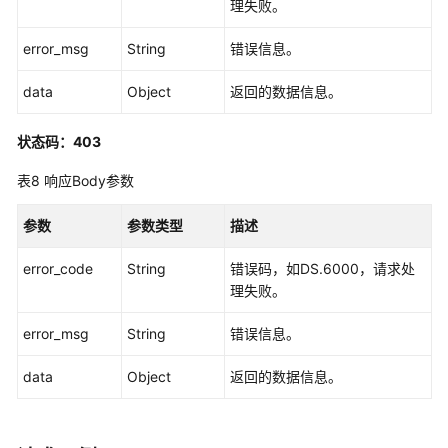
理失败。
管
理
error_msg
String
错误信息。
接
口
data
Object
返回的数据信息。
流
状态码：403
程
架
表8
响应Body参数
构
接
参数
参数类型
描述
口
error_code
String
错误码，如DS.6000，请求处
数
理失败。
据
标
error_msg
String
错误信息。
准
模
data
Object
返回的数据信息。
板
接
口