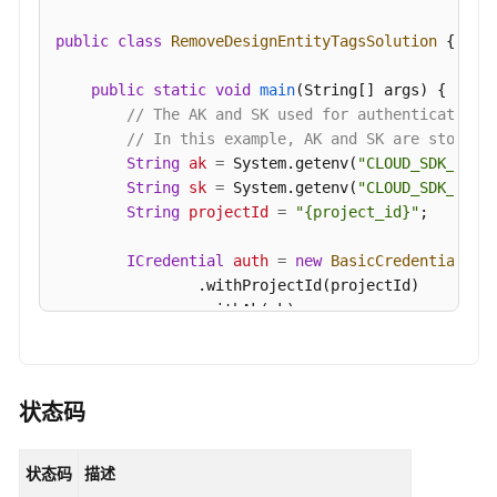
接
口
public
class
RemoveDesignEntityTagsSolution
 {

版
public
static
void
main
(String[] args)
 {

本
// The AK and SK used for authentication 
信
// In this example, AK and SK are stored 
息
String
ak
=
 System.getenv(
"CLOUD_SDK_AK"
);
接
String
sk
=
 System.getenv(
"CLOUD_SDK_SK"
);
口
String
projectId
=
"{project_id}"
;

关
ICredential
auth
=
new
BasicCredentials
()

系
                .withProjectId(projectId)

建
                .withAk(ak)

模
                .withSk(sk);

接
口
DataArtsStudioClient
client
=
 DataArtsStud
                .withCredential(auth)

状态码
导
                .withRegion(DataArtsStudioRegion.
入
                .build();

状态码
描述
导
RemoveDesignEntityTagsRequest
request
=
n