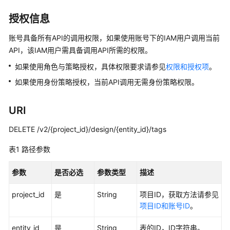
介
绍
授权信息
数
账号具备所有API的调用权限，如果使用账号下的IAM用户调用当前
据
API，该IAM用户需具备调用API所需的权限。
治
如果使用角色与策略授权，具体权限要求请参见
权限和授权项
。
理
方
如果使用身份策略授权，当前API调用无需身份策略权限。
法
论
URI
快
DELETE /v2/{project_id}/design/{entity_id}/tags
速
表1
入
路径参数
门
参数
是否必选
参数类型
描述
用
project_id
是
String
项目ID，获取方法请参见
户
项目ID和账号ID
。
指
南
entity_id
是
String
表的ID，ID字符串。