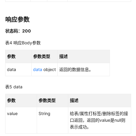
发
API（V2）
响应参数
管
状态码：200
理
中
表4
响应Body参数
心
API
参数
参数类型
描述
数
data
data
object
返回的数据信息。
据
架
表5
data
构
API
参数
参数类型
描述
概
value
String
给表/属性打标签/删除标签的接
览
口返回，返回的value是null则
表示成功。
信
息