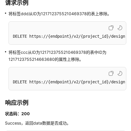
请求示例
审
将标签ddd从ID为1217123755210469378的表上移除。
批
管
理
DELETE https://{endpoint}/v2/{project_id}/design/1
接
口
将标签ccc从ID为1217123755210469378的表中ID为
主
1217123755214663680的属性上移除。
题
管
理
DELETE https://{endpoint}/v2/{project_id}/design/1
接
口
响应示例
主
题
状态码：200
层
级
Success，返回data数据是否成功。
接