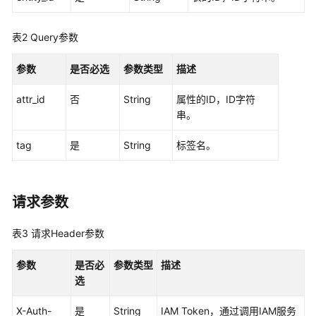
最
佳
表2
Query参数
实
践
参数
是否必选
参数类型
描述
API
attr_id
否
String
属性的ID，ID字符
参
串。
考
tag
是
String
标签名。
使
用
前
请求参数
必
读
表3
请求Header参数
API
参数
是否必
参数类型
描述
概
选
览
X-Auth-
是
String
IAM Token，通过调用IAM服务