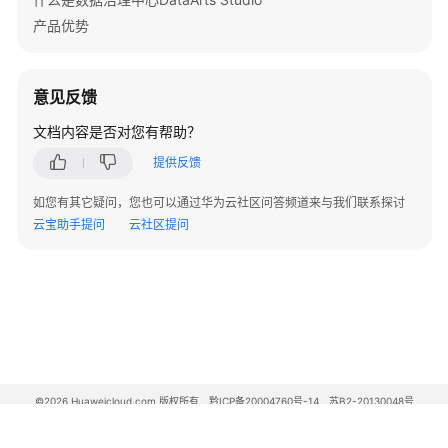
-
产品优势
AddDesignEntityTags
删
除
意见反馈
标
文档内容是否对您有帮助？
签
-
提供反馈
RemoveDesignEntityTags
如您有其它疑问，您也可以通过华为云社区问答频道来与我们联系探讨
云宝助手提问
云社区提问
质
量
规
则
接
口
数
©2026 Huaweicloud.com 版权所有
黔ICP备20004760号-14
苏B2-20130048号
仓
A2.B1.B2-20070312
分
增值电信业务经营许可证：B1.B2-20200593 | 代理域名注册服务机构：新网、西数