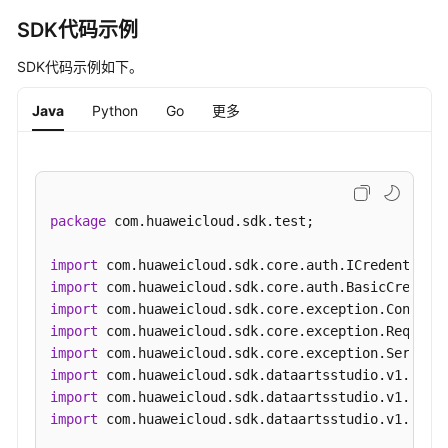
表
SDK代码示例
接
口
SDK代码示例如下。
事
Java
Python
Go
更多
实
表
接
口
package
 com.huaweicloud.sdk.test;

汇
总
import
表
import
接
import
口
import
import
业
import
务
import
指
import
 com.huaweicloud.sdk.dataartsstudio.v1.model
标