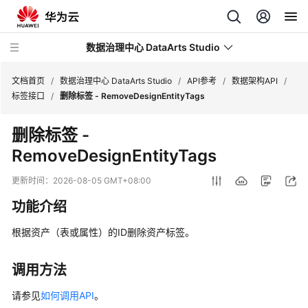
数据治理中心 DataArts Studio
文档首页
/
数据治理中心 DataArts Studio
/
API参考
/
数据架构API
/
标签接口
/
删除标签 - RemoveDesignEntityTags
最
删除标签 -
新
RemoveDesignEntityTags
动
态
更新时间：
2026-08-05 GMT+08:00
服
功能介绍
务
公
根据资产（表或属性）的ID删除资产标签。
告
调用方法
产
品
请参见
如何调用API
。