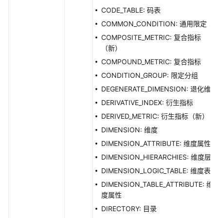
CODE_TABLE: 码表
COMMON_CONDITION: 通用限定
COMPOSITE_METRIC: 复合指标
（新）
COMPOUND_METRIC: 复合指标
CONDITION_GROUP: 限定分组
DEGENERATE_DIMENSION: 退化维度
DERIVATIVE_INDEX: 衍生指标
DERIVED_METRIC: 衍生指标（新）
DIMENSION: 维度
DIMENSION_ATTRIBUTE: 维度属性
DIMENSION_HIERARCHIES: 维度层级
DIMENSION_LOGIC_TABLE: 维度表
DIMENSION_TABLE_ATTRIBUTE: 维
度属性
DIRECTORY: 目录