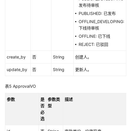
发布待审核
修
PUBLISHED: 已发布
改
OFFLINE_DEVELOPING:
数
下线待审核
据
OFFLINE: 已下线
标
准
REJECT: 已驳回
-
UpdateStandard
create_by
否
String
创建人。
update_by
查
否
String
更新人。
看
数
表5
ApprovalVO
据
标
参数
是
参数类
描述
准
否
型
详
必
情
选
-
ShowStandardById