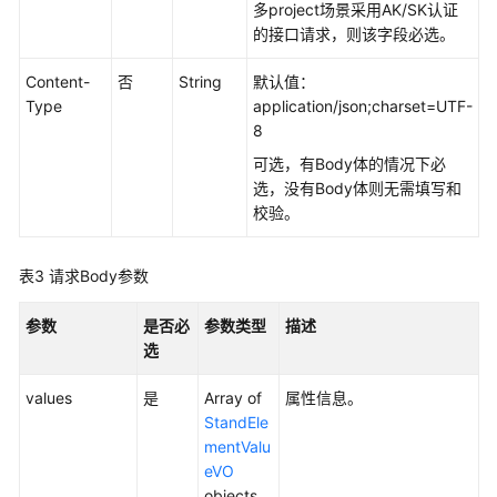
如
多project场景采用AK/SK认证
何
的接口请求，则该字段必选。
调
用
Content-
否
String
默认值：
API
Type
application/json;charset=UTF-
8
数
可选，有Body体的情况下必
据
选，没有Body体则无需填写和
集
校验。
成
API
表3
请求Body参数
数
据
参数
是否必
参数类型
描述
开
选
发
API（V1）
values
是
Array of
属性信息。
StandEle
mentValu
数
eVO
据
objects
开