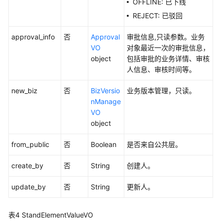
OFFLINE: 已下线
架
REJECT: 已驳回
构
接
approval_info
否
Approval
审批信息,只读参数。业务
口
VO
对象最近一次的审批信息，
object
包括审批的业务详情、审核
数
人信息、审核时间等。
据
标
new_biz
否
BizVersio
业务版本管理，只读。
准
nManage
接
VO
口
object
获
from_public
否
Boolean
是否来自公共层。
取
数
create_by
否
String
创建人。
据
标
update_by
否
String
更新人。
准
集
表4
StandElementValueVO
合