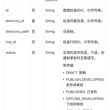
发
id
否
String
数据标准的ID，ID字符串。
API（V2）
directory_id
是
String
标准所属目录，ID字符串。
管
理
directory_path
否
String
目录树。
中
心
row_id
否
String
标准行的ID，ID字符串。
API
status
否
String
实体的发布状态，只读，创
数
建和更新时无需填写。
据
枚举值：
架
构
DRAFT: 草稿
API
PUBLISH_DEVELOPING:
发布待审核
概
PUBLISHED: 已发布
览
OFFLINE_DEVELOPING:
下线待审核
信
息