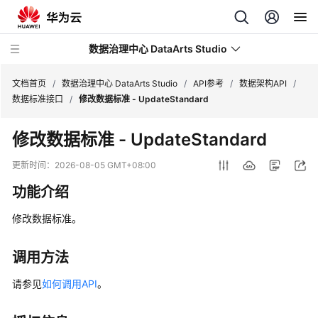
数据治理中心 DataArts Studio
文档首页
/
数据治理中心 DataArts Studio
/
API参考
/
数据架构API
/
数据标准接口
/
修改数据标准 - UpdateStandard
最
修改数据标准 - UpdateStandard
新
动
更新时间：
2026-08-05 GMT+08:00
态
功能介绍
服
修改数据标准。
务
公
告
调用方法
请参见
如何调用API
。
产
品