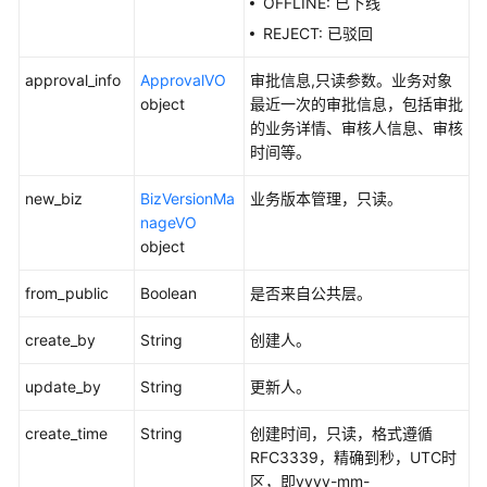
OFFLINE: 已下线
皮
书
REJECT: 已驳回
资
源
approval_info
ApprovalVO
审批信息,只读参数。业务对象
object
最近一次的审批信息，包括审批
支
的业务详情、审核人信息、审核
持
时间等。
区
new_biz
BizVersionMa
业务版本管理，只读。
域
nageVO
object
系
统
from_public
Boolean
是否来自公共层。
权
限
create_by
String
创建人。
update_by
String
更新人。
create_time
String
创建时间，只读，格式遵循
RFC3339，精确到秒，UTC时
区，即yyyy-mm-