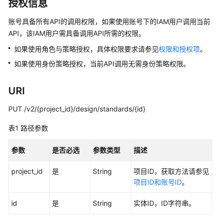
介
授权信息
绍
账号具备所有API的调用权限，如果使用账号下的IAM用户调用当前
API，该IAM用户需具备调用API所需的权限。
数
据
如果使用角色与策略授权，具体权限要求请参见
权限和授权项
。
治
如果使用身份策略授权，当前API调用无需身份策略权限。
理
方
法
URI
论
PUT /v2/{project_id}/design/standards/{id}
快
表1
路径参数
速
入
参数
是否必选
参数类型
描述
门
project_id
是
String
项目ID，获取方法请参见
用
项目ID和账号ID
。
户
指
id
是
String
实体ID，ID字符串。
南