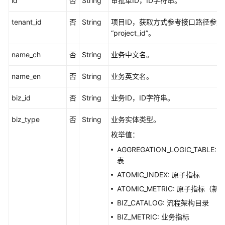
id
否
String
审批单ID，ID字符串。
关
tenant_id
否
String
项目ID，获取方式参考接口路径参数
联
“project_id”。
属
性
name_ch
否
String
业务中文名。
与
数
name_en
否
String
业务英文名。
据
标
biz_id
否
String
业务ID，ID字符串。
准
-
biz_type
否
String
业务实体类型。
ResetLinkAttributeAndStandard
枚举值：
AGGREGATION_LOGIC_TABLE: 
数
表
据
源
ATOMIC_INDEX: 原子指标
接
ATOMIC_METRIC: 原子指标（新
口
BIZ_CATALOG: 流程架构目录
BIZ_METRIC: 业务指标
码