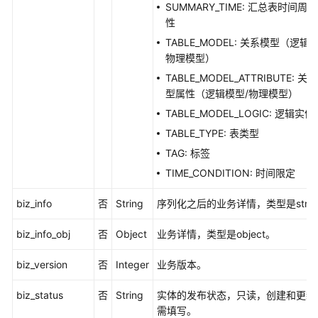
接
SUMMARY_TIME: 汇总表时间周
口
性
TABLE_MODEL: 关系模型（逻辑
目
物理模型）
录
TABLE_MODEL_ATTRIBUTE: 关
管
型属性（逻辑模型/物理模型）
理
TABLE_MODEL_LOGIC: 逻辑实体
原
TABLE_TYPE: 表类型
子
TAG: 标签
指
TIME_CONDITION: 时间限定
标
接
biz_info
否
String
序列化之后的业务详情，类型是strin
口
biz_info_obj
否
Object
业务详情，类型是object。
衍
生
biz_version
否
Integer
业务版本。
指
标
biz_status
否
String
实体的发布状态，只读，创建和更新
接
需填写。
口