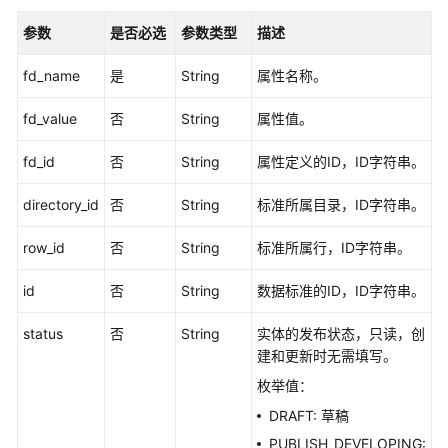
-
参数
是否必选
参数类型
描述
ListAllStandards
fd_name
是
String
属性名称。
创
建
fd_value
否
String
属性值。
数
据
fd_id
否
String
属性定义的ID，ID字符串。
标
准
directory_id
否
String
标准所属目录，ID字符串。
-
CreateStandard
row_id
否
String
标准所属行，ID字符串。
删
id
否
String
数据标准的ID，ID字符串。
除
数
status
否
String
实体的发布状态，只读，创
据
建和更新时无需填写。
标
枚举值：
准
DRAFT: 草稿
-
DeleteStandard
PUBLISH_DEVELOPING: