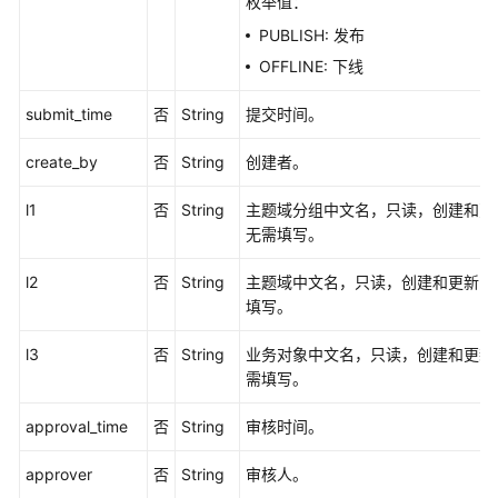
枚举值：
表
PUBLISH: 发布
接
OFFLINE: 下线
口
submit_time
否
String
提交时间。
事
实
create_by
否
String
创建者。
表
接
l1
否
String
主题域分组中文名，只读，创建和更
口
无需填写。
汇
l2
否
String
主题域中文名，只读，创建和更新时
总
填写。
表
接
l3
否
String
业务对象中文名，只读，创建和更新
口
需填写。
业
approval_time
否
String
审核时间。
务
指
approver
否
String
审核人。
标