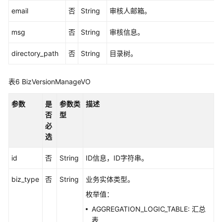
接
email
否
String
审核人邮箱。
口
msg
否
String
审核信息。
版
directory_path
否
String
目录树。
本
信
息
表6
BizVersionManageVO
接
口
参数
是
参数类
描述
否
型
关
必
系
选
建
模
id
否
String
ID信息，ID字符串。
接
口
biz_type
否
String
业务实体类型。
枚举值：
导
入
AGGREGATION_LOGIC_TABLE: 汇总
导
表