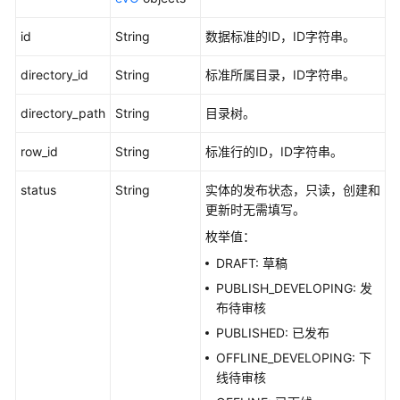
产
品
id
String
数据标准的ID，ID字符串。
术
语
directory_id
String
标准所属目录，ID字符串。
责
directory_path
String
目录树。
任
共
row_id
String
标准行的ID，ID字符串。
担
status
String
实体的发布状态，只读，创建和
云
更新时无需填写。
服
枚举值：
务
DRAFT: 草稿
等
级
PUBLISH_DEVELOPING: 发
协
布待审核
议
PUBLISHED: 已发布
（SLA）
OFFLINE_DEVELOPING: 下
线待审核
白