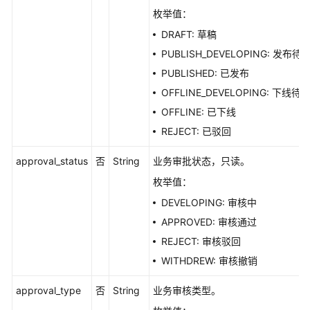
枚举值：
复
DRAFT: 草稿
合
PUBLISH_DEVELOPING: 发布待
指
PUBLISHED: 已发布
标
接
OFFLINE_DEVELOPING: 下线待
口
OFFLINE: 已下线
REJECT: 已驳回
维
度
approval_status
否
String
业务审批状态，只读。
接
枚举值：
口
DEVELOPING: 审核中
限
APPROVED: 审核通过
定
REJECT: 审核驳回
接
WITHDREW: 审核撤销
口
approval_type
否
String
业务审核类型。
维
度