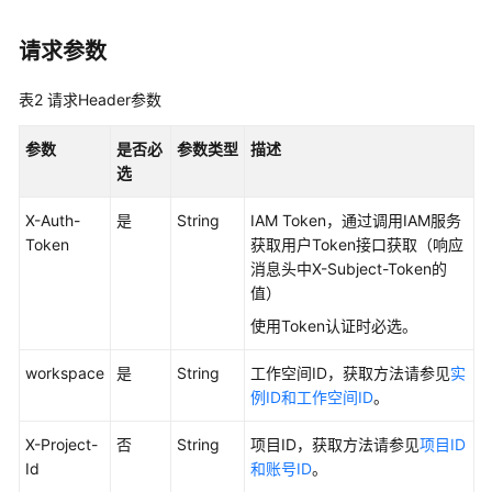
最
请求参数
佳
实
践
表2
请求Header参数
API
参数
是否必
参数类型
描述
参
选
考
X-Auth-
是
String
IAM Token，通过调用IAM服务
Token
获取用户Token接口获取（响应
使
消息头中X-Subject-Token的
用
值）
前
必
使用Token认证时必选。
读
workspace
是
String
工作空间ID，获取方法请参见
实
API
例ID和工作空间ID
。
概
览
X-Project-
否
String
项目ID，获取方法请参见
项目ID
Id
和账号ID
。