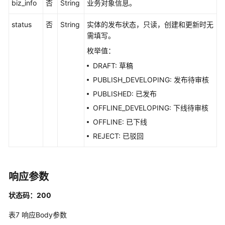
biz_info
否
String
业务对象信息。
应
用
status
否
String
实体的发布状态，只读，创建和更新时无
示
需填写。
例
枚举值：
权
DRAFT: 草稿
限
PUBLISH_DEVELOPING: 发布待审核
和
PUBLISHED: 已发布
授
权
OFFLINE_DEVELOPING: 下线待审核
项
OFFLINE: 已下线
REJECT: 已驳回
附
录
响应参数
SDK
参
状态码：200
考
表7
响应Body参数
常