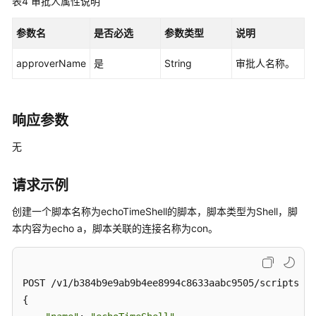
表4
审批人属性说明
和
授
参数名
是否必选
参数类型
说明
权
项
approverName
是
String
审批人名称。
附
录
响应参数
SDK
参
无
考
请求示例
常
见
创建一个脚本名称为echoTimeShell的脚本，脚本类型为Shell，脚
问
本内容为echo a，脚本关联的连接名称为con。
题
视
POST /v1/b384b9e9ab9b4ee8994c8633aabc9505/scripts

频
{

帮