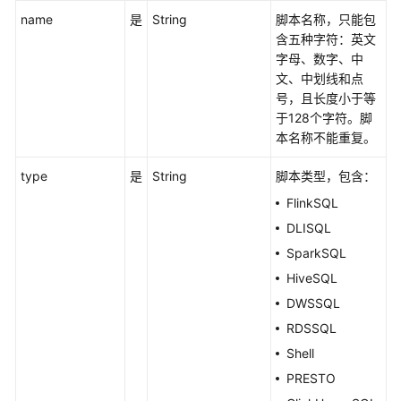
name
发
是
String
脚本名称，只能包
API
含五种字符：英文
字母、数字、中
文、中划线和点
创
号，且长度小于等
建
于128个字符。脚
脚
本名称不能重复。
本
-
type
是
String
脚本类型，包含：
CreateScript
FlinkSQL
修
DLISQL
改
SparkSQL
脚
HiveSQL
本
内
DWSSQL
容
RDSSQL
-
Shell
UpdateScript
PRESTO
查