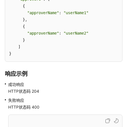
担
      {

"approverName"
: 
"userName1"
云
      },

服
      {

务
"approverName"
: 
"userName2"
等
      }

级
    ]

协
}
议
（SLA）
响应示例
白
皮
成功响应
书
HTTP状态码 204
资
失败响应
源
HTTP状态码 400
支
持
区