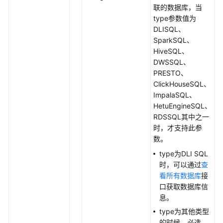
执
联的数据库，当
行
type参数值为
脚
DLISQL、
本
SparkSQL、
-
HiveSQL、
ExecuteScript
DWSSQL、
PRESTO、
停
ClickHouseSQL、
止
ImpalaSQL、
脚
HetuEngineSQL、
本
RDSSQL其中之一
实
时，才支持此参
例
数。
的
type为DLI SQL
执
时，可以通过
查
行
看所有数据库
接
-
口获取数据库信
CancelScript
息。
type为其他类型
资
的时候，必选。