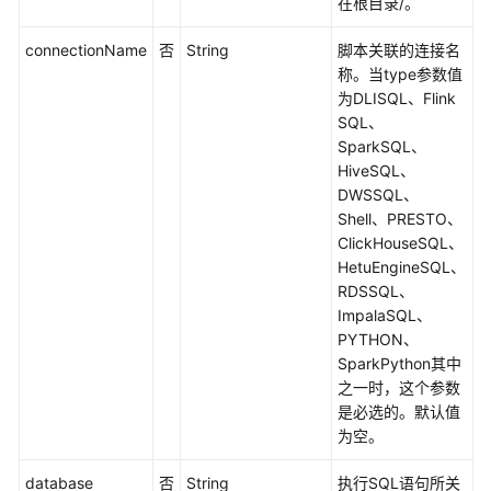
在根目录/。
查
询
connectionName
否
String
脚本关联的连接名
脚
称。当type参数值
本
为DLISQL、Flink
实
SQL、
例
SparkSQL、
执
HiveSQL、
行
DWSSQL、
结
Shell、PRESTO、
果
ClickHouseSQL、
-
HetuEngineSQL、
ListScriptResults
RDSSQL、
ImpalaSQL、
删
PYTHON、
除
SparkPython其中
脚
之一时，这个参数
本
是必选的。默认值
-
为空。
DeleteScript
database
否
String
执行SQL语句所关