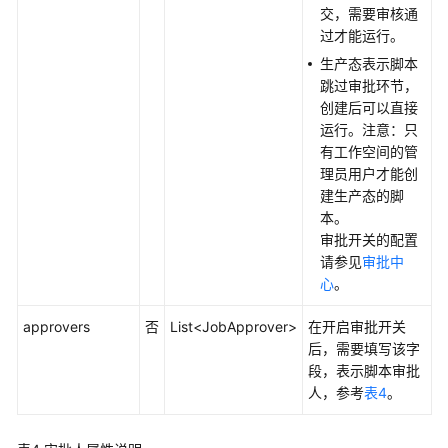
交，需要审核通
数
过才能运行。
据
生产态表示脚本
服
跳过审批环节，
务
创建后可以直接
API
运行。注意：只
有工作空间的管
数
理员用户才能创
据
建生产态的脚
安
本。
全
审批开关的配置
API
请参见
审批中
心
。
应
用
approvers
否
List<JobApprover>
在开启审批开关
示
后，需要填写该字
例
段，表示脚本审批
人，参考
表4
。
权
限