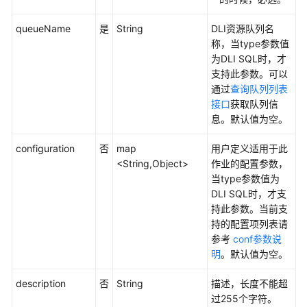
源
管
queueName
是
String
DLI资源队列名
理
称，当type参数值
API
为DLI SQL时，才
支持此参数。可以
作
通过
查询队列列表
业
接口
获取队列信
开
息。默认值为空。
发
API
configuration
否
map
用户定义适用于此
<String,Object>
作业的配置参数，
数
当type参数值为
据
DLI SQL时，才支
开
持此参数。当前支
发
持的配置项列表请
API（V2）
参考
conf参数说
明
。默认值为空。
管
理
description
否
String
描述，长度不能超
中
过255个字符。