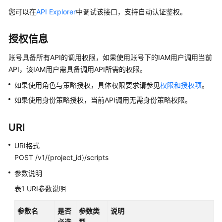
介
绍
您可以在
API Explorer
中调试该接口，支持自动认证鉴权。
数
授权信息
据
治
账号具备所有API的调用权限，如果使用账号下的IAM用户调用当前
理
API，该IAM用户需具备调用API所需的权限。
方
如果使用角色与策略授权，具体权限要求请参见
权限和授权项
。
法
论
如果使用身份策略授权，当前API调用无需身份策略权限。
快
URI
速
入
URI格式
门
POST /v1/{project_id}/scripts
参数说明
用
表1
户
URI参数说明
指
南
参数名
是否
参数类
说明
必选
型