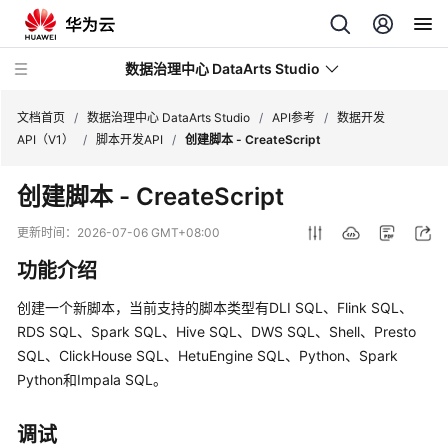
数据治理中心 DataArts Studio
文档首页
/
数据治理中心 DataArts Studio
/
API参考
/
数据开发
API（V1）
/
脚本开发API
/
创建脚本 - CreateScript
最
创建脚本 - CreateScript
新
动
更新时间：
2026-07-06 GMT+08:00
态
功能介绍
服
创建一个新脚本，当前支持的脚本类型有DLI SQL、Flink SQL、
务
RDS SQL、Spark SQL、Hive SQL、DWS SQL、Shell、Presto
公
SQL、ClickHouse SQL、HetuEngine SQL、Python、Spark
告
Python和Impala SQL。
产
品
调试