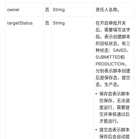
心
API
owner
否
String
责任人名称。
targetStatus
数
否
String
在开启审批开关
据
后，需要填写该字
架
段。表示创建脚本
构
的目标状态，有三
API
种状态：SAVED、
SUBMITTED和
PRODUCTION，
数
分别表示脚本创建
据
后是保存态，提交
质
态，生产态。
量
API
保存态表示脚本
仅保存，无法调
数
度运行，需要提
据
交并审核通过后
目
才能运行。
录
提交态表示脚本
API
保存后会自动提