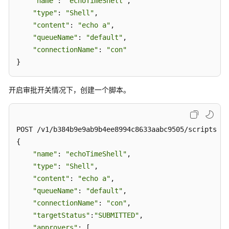
"name"
: 
"echoTimeShell"
,

助
"type"
: 
"Shell"
,

文
"content"
: 
"echo a"
,

档
"queueName"
: 
"default"
,

下
"connectionName"
: 
"con"
载
}
开启审批开关情况下，创建一个脚本。
通
用
参
考
POST /v1/b384b9e9ab9b4ee8994c8633aabc9505/scripts

{

产
"name"
: 
"echoTimeShell"
,

品
"type"
: 
"Shell"
,

术
"content"
: 
"echo a"
,

语
"queueName"
: 
"default"
,

"connectionName"
: 
"con"
,

责
"targetStatus"
:
"SUBMITTED"
,

任
共
"approvers"
: [
