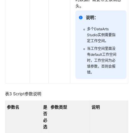
如
头。
何
调
说明：
用
API
多个
DataArts
Studio
实例需要指
数
定工作空间。
据
当工作空间里面没
集
有default工作空间
成
时，工作空间为必
API
填参数，否则会报
错。
数
据
开
表3
Script参数说明
发
API（V1）
参数名
是
参数类型
说明
否
脚
必
本
选
开