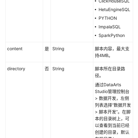
ClickHouseSQL
询
HetuEngineSQL
脚
PYTHON
本
信
ImpalaSQL
息
SparkPython
-
ShowScript
content
是
String
脚本内容，最大支
持4MB。
查
询
directory
否
String
脚本所在目录路
脚
径。
本
通过
DataArts
列
Studio
管理控制台
表
> 数据开发，左侧
（待
列表选择
“
数据开发
下
>
脚本开发
”
。在脚
线）
本的目录树上，可
-
以查看到当前已经
ListScripts
创建的目录，默认