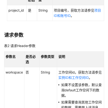
最
project_id
是
String
项目编号，获取方法请参见
项目
佳
ID和账号ID
。
实
践
API
请求参数
参
考
表2
请求Header参数
使
参数名
是否必
参数类型
说明
用
选
前
必
workspace
否
String
工作空间id。获取方法请参见
读
实例ID和工作空间ID
。
如果不设置该参数，默认查
API
询default工作空间下的数
概
据。
览
如果需要查询其他工作空间
的数据，需要带上该消息