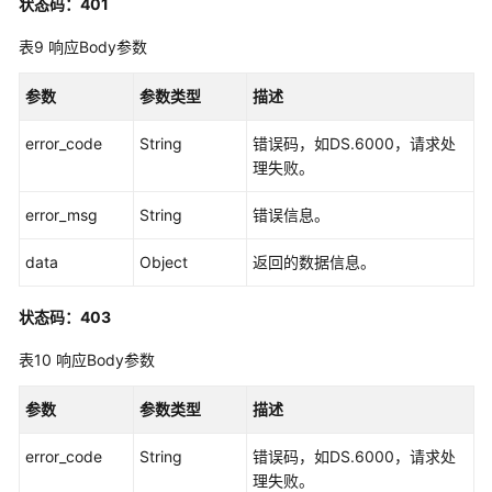
状态码：401
表
接
表9
响应Body参数
口
参数
参数类型
描述
事
实
error_code
String
错误码，如DS.6000，请求处
表
理失败。
接
口
error_msg
String
错误信息。
汇
data
Object
返回的数据信息。
总
表
状态码：403
接
口
表10
响应Body参数
业
参数
参数类型
描述
务
指
error_code
String
错误码，如DS.6000，请求处
标
理失败。