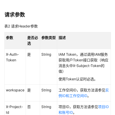
最
佳
请求参数
实
践
表2
请求Header参数
API
参数
是否必
参数类型
描述
参
选
考
X-Auth-
是
String
IAM Token，通过调用IAM服务
使
Token
获取用户Token接口获取（响应
用
消息头中X-Subject-Token的
前
值）
必
使用Token认证时必选。
读
workspace
是
String
工作空间ID，获取方法请参见
实
API
例ID和工作空间ID
。
概
览
X-Project-
否
String
项目ID，获取方法请参见
项目ID
Id
和账号ID
。