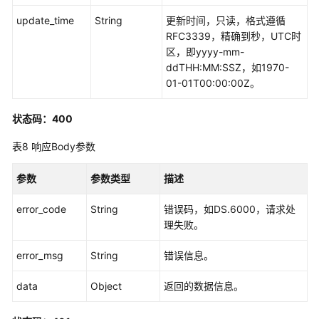
update_time
String
更新时间，只读，格式遵循
复
RFC3339，精确到秒，UTC时
合
区，即yyyy-mm-
指
ddTHH:MM:SSZ，如1970-
标
01-01T00:00:00Z。
接
口
状态码：400
维
表8
响应Body参数
度
接
参数
参数类型
描述
口
error_code
String
错误码，如DS.6000，请求处
限
理失败。
定
接
error_msg
String
错误信息。
口
data
Object
返回的数据信息。
维
度