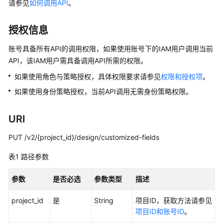
介
请参见
如何调用API
。
绍
授权信息
数
据
账号具备所有API的调用权限，如果使用账号下的IAM用户调用当前
治
API，该IAM用户需具备调用API所需的权限。
理
如果使用角色与策略授权，具体权限要求请参见
权限和授权项
。
方
法
如果使用身份策略授权，当前API调用无需身份策略权限。
论
URI
快
速
PUT /v2/{project_id}/design/customized-fields
入
门
表1
路径参数
用
参数
是否必选
参数类型
描述
户
project_id
指
是
String
项目ID，获取方法请参见
南
项目ID和账号ID
。