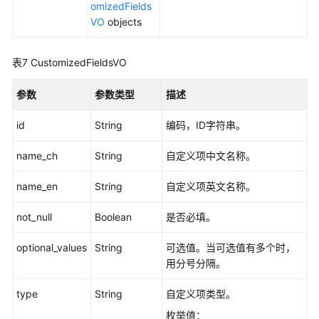
omizedFields
VO
objects
审
批
管
表7
CustomizedFieldsVO
理
接
参数
参数类型
描述
口
id
String
编码，ID字符串。
主
题
name_ch
String
自定义项中文名称。
管
name_en
理
String
自定义项英文名称。
接
not_null
Boolean
是否必填。
口
optional_values
String
可选值。当可选值有多个时，
主
用分号分隔。
题
层
type
String
自定义项类型。
级
接
枚举值：