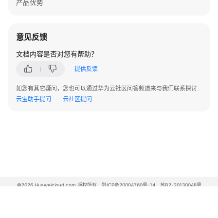
                .withOptionalValues(
""
)

产品优势
源
                .withType(CustomizedFieldsVO.Type
                .withOrdinal(
1
)

支
                .withDescription(
"修改2"
)

意见反馈
持
        );

区
文档内容是否对您有帮助？
        body.withFields(listbodyFields);

域
        body.withType(CustomizedFieldsVOList.Cust
提供反馈
        request.withBody(body);

系
try
 {

如您有其它疑问，您也可以通过华为云社区问答频道来与我们联系探讨
统
ModifyCustomizedFieldsResponse
respon
云宝助手提问
云社区提问
权
            System.out.println(response.toString()
限
        } 
catch
 (ConnectionException e) {

            e.printStackTrace();

        } 
catch
 (RequestTimeoutException e) {

            e.printStackTrace();

        } 
catch
 (ServiceResponseException e) {

            e.printStackTrace();

            System.out.println(e.getHttpStatusCode
©2026 Huaweicloud.com 版权所有
黔ICP备20004760号-14
苏B2-20130048号
            System.out.println(e.getRequestId());

A2.B1.B2-20070312
增值电信业务经营许可证：B1.B2-20200593 | 代理域名注册服务机构：新网、西数
            System.out.println(e.getErrorCode());

电子营业执照
贵公网安备 52990002000093号
            System.out.println(e.getErrorMsg());
