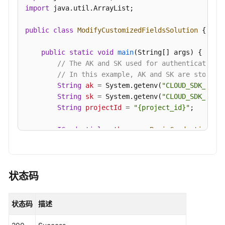
import
 java.util.ArrayList;

视
public
class
ModifyCustomizedFieldsSolution
 {

频
帮
public
static
void
main
(String[] args)
 {

助
// The AK and SK used for authentication 
// In this example, AK and SK are stored 
文
String
ak
=
 System.getenv(
"CLOUD_SDK_AK"
);
档
String
sk
=
 System.getenv(
"CLOUD_SDK_SK"
);
下
String
projectId
=
"{project_id}"
;

载
ICredential
auth
=
new
BasicCredentials
()

                .withProjectId(projectId)

通
                .withAk(ak)

用
                .withSk(sk);

参
状态码
考
DataArtsStudioClient
client
=
 DataArtsStud
                .withCredential(auth)

产
状态码
描述
                .withRegion(DataArtsStudioRegion.
品
                .build();

术