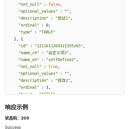
出
"not_null"
 : 
false
,

接
"optional_values"
 : 
""
,

口
"description"
 : 
"测试1"
,

"ordinal"
 : 0,

自
"type"
 : 
"TABLE"
定
  }, {

义
"id"
 : 
"1211611269321355265"
,

项
"name_ch"
 : 
"自定义项2"
,

接
"name_en"
口
 : 
"selfDefine2"
,

"not_null"
 : 
true
,

查
"optional_values"
 : 
""
,

询
"description"
 : 
"修改2"
,

自
"ordinal"
 : 1,

定
"type"
 : 
"TABLE"
义
  } ]

项
响应示例
}
-
SearchCustomizedFields
状态码：200
Success