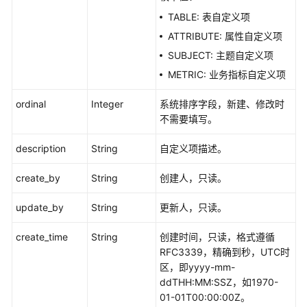
口
TABLE: 表自定义项
ATTRIBUTE: 属性自定义项
目
SUBJECT: 主题自定义项
录
管
METRIC: 业务指标自定义项
理
ordinal
Integer
系统排序字段，新建、修改时
原
不需要填写。
子
指
description
String
自定义项描述。
标
create_by
接
String
创建人，只读。
口
update_by
String
更新人，只读。
衍
create_time
String
创建时间，只读，格式遵循
生
RFC3339，精确到秒，UTC时
指
区，即yyyy-mm-
标
ddTHH:MM:SSZ，如1970-
接
01-01T00:00:00Z。
口