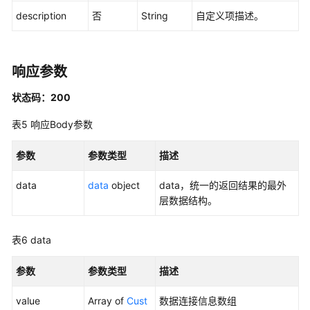
管
description
否
String
自定义项描述。
理
接
口
响应参数
流
状态码：200
程
架
表5
响应Body参数
构
接
参数
参数类型
描述
口
data
data
object
data，统一的返回结果的最外
数
层数据结构。
据
标
表6
data
准
模
参数
参数类型
描述
板
接
value
Array of
Cust
数据连接信息数组
口