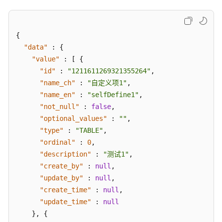
修
改
自
{
定
义
"data"
:
{
项
"value"
:
[
{
-
"id"
:
"1211611269321355264"
,
ModifyCustomizedFields
"name_ch"
:
"自定义项1"
,
"name_en"
:
"selfDefine1"
,
标
"not_null"
:
false
,
签
"optional_values"
:
""
,
接
"type"
:
"TABLE"
,
口
"ordinal"
:
0
,
"description"
:
"测试1"
,
质
"create_by"
:
null
,
量
"update_by"
:
null
,
规
则
"create_time"
:
null
,
接
"update_time"
:
null
口
}
,
{