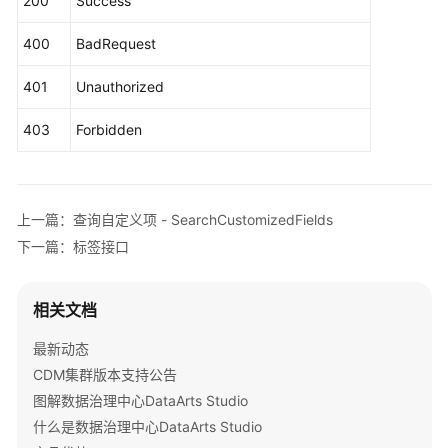
200
Success
ModifyCustomizedFieldsRequest
request
=
n
语
CustomizedFieldsVOList
body
=
new
Customi
400
BadRequest
        List<CustomizedFieldsVO> listbodyFields =
责
        listbodyFields.add(

任
401
Unauthorized
new
CustomizedFieldsVO
()

共
                .withId(
"1211611269321355264"
)

担
403
Forbidden
                .withNameCh(
"自定义项1"
)

                .withNameEn(
"selfDefine1"
)

云
                .withNotNull(
false
)

服
                .withOptionalValues(
""
)

务
上一篇：查询自定义项 - SearchCustomizedFields
                .withType(CustomizedFieldsVO.Type
等
下一篇：标签接口
                .withOrdinal(
0
)

级
                .withDescription(
"测试1"
)

协
        );

议
相关文档
        listbodyFields.add(

（SLA）
new
CustomizedFieldsVO
()

最新动态
                .withId(
"1211611269321355265"
)

白
CDM集群版本支持公告
                .withNameCh(
"自定义项2"
)

皮
图解数据治理中心DataArts Studio
                .withNameEn(
"selfDefine2"
)

书
什么是数据治理中心DataArts Studio
                .withNotNull(
true
)

资