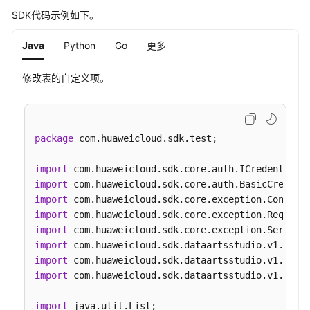
SDK代码示例如下。
例
Java
Python
Go
更多
权
限
和
修改表的自定义项。
授
权
项
package
 com.huaweicloud.sdk.test;

附
import
录
import
import
SDK
import
参
import
考
import
import
常
import
 com.huaweicloud.sdk.dataartsstudio.v1.model
见
问
import
题