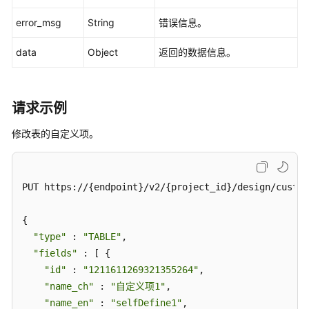
接
口
error_msg
String
错误信息。
data
Object
返回的数据信息。
版
本
信
息
请求示例
接
口
修改表的自定义项。
关
系
PUT https://{endpoint}/v2/{project_id}/design/custom
建
模
{

接
"type"
口
 : 
"TABLE"
,

"fields"
 : [ {

导
"id"
 : 
"1211611269321355264"
,

入
"name_ch"
 : 
"自定义项1"
,

导
"name_en"
 : 
"selfDefine1"
,
