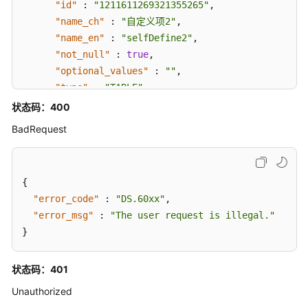
"id"
:
"1211611269321355265"
,
数
"name_ch"
:
"自定义项2"
,
仓
"name_en"
:
"selfDefine2"
,
分
"not_null"
:
true
,
层
"optional_values"
:
""
,
接
"type"
:
"TABLE"
,
口
"ordinal"
:
1
,
状态码：400
"description"
:
"修改2"
,
预
BadRequest
"create_by"
:
null
,
览
"update_by"
:
null
,
sql
接
"create_time"
:
null
,
{
口
"update_time"
:
null
"error_code"
:
"DS.60xx"
,
}
]
"error_msg"
:
"The user request is illegal."
数
}
}
据
}
质
量
状态码：401
API
Unauthorized