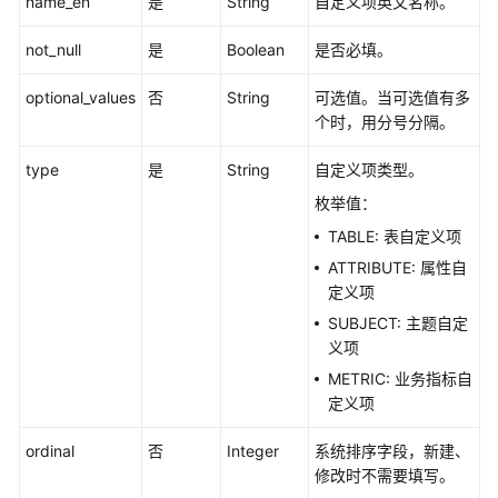
name_en
是
String
自定义项英文名称。
架
构
not_null
是
Boolean
是否必填。
接
optional_values
口
否
String
可选值。当可选值有多
个时，用分号分隔。
数
type
是
String
自定义项类型。
据
标
枚举值：
准
TABLE: 表自定义项
接
ATTRIBUTE: 属性自
口
定义项
数
SUBJECT: 主题自定
据
义项
源
METRIC: 业务指标自
接
定义项
口
ordinal
否
Integer
系统排序字段，新建、
码
修改时不需要填写。
表