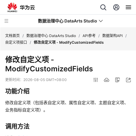
数据治理中心 DataArts Studio
文档首页
/
数据治理中心 DataArts Studio
/
API参考
/
数据架构API
/
自定义项接口
/
修改自定义项 - ModifyCustomizedFields
最
修改自定义项 -
新
ModifyCustomizedFields
动
态
更新时间：
2026-08-05 GMT+08:00
服
功能介绍
务
公
修改自定义项（包括表自定义项、属性自定义项、主题自定义项、
告
业务指标自定义项）。
产
调用方法
品