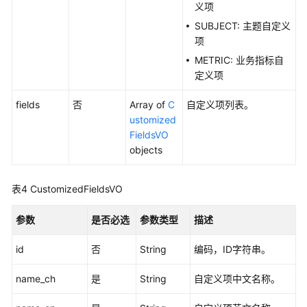
义项
发
SUBJECT: 主题自定义
API（V2）
项
METRIC: 业务指标自
管
定义项
理
中
fields
否
Array of
C
自定义项列表。
心
ustomized
API
FieldsVO
objects
数
据
架
表4
CustomizedFieldsVO
构
API
参数
是否必选
参数类型
描述
概
id
否
String
编码，ID字符串。
览
name_ch
是
String
自定义项中文名称。
信
息