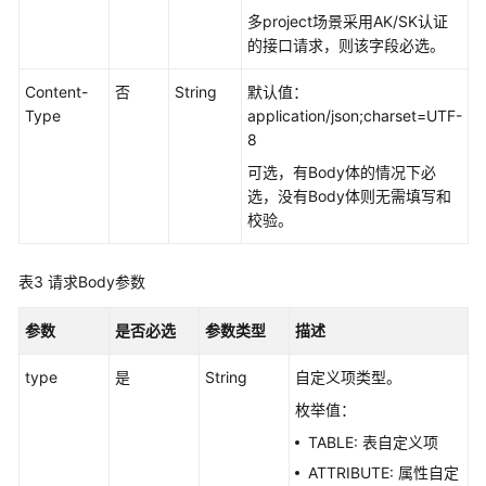
如
多project场景采用AK/SK认证
何
的接口请求，则该字段必选。
调
用
Content-
否
String
默认值：
API
Type
application/json;charset=UTF-
8
数
据
可选，有Body体的情况下必
集
选，没有Body体则无需填写和
成
校验。
API
表3
请求Body参数
数
据
参数
是否必选
参数类型
描述
开
发
type
是
String
自定义项类型。
API（V1）
枚举值：
数
TABLE: 表自定义项
据
ATTRIBUTE: 属性自定
开