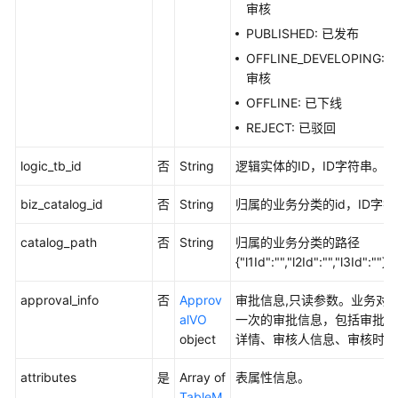
审核
管
PUBLISHED: 已发布
理
接
OFFLINE_DEVELOPING:
口
审核
OFFLINE: 已下线
流
REJECT: 已驳回
程
架
logic_tb_id
否
String
逻辑实体的ID，ID字符串。
构
接
biz_catalog_id
否
String
归属的业务分类的id，ID字
口
catalog_path
否
String
归属的业务分类的路径
数
{"l1Id":"","l2Id":"","l3Id":""}
据
标
approval_info
否
Approv
审批信息,只读参数。业务对
准
alVO
一次的审批信息，包括审批的
模
object
详情、审核人信息、审核时间
板
接
attributes
是
Array of
表属性信息。
口
TableM