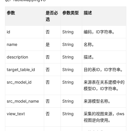
数
据
参数
是否必
参数类型
描述
安
选
全
API
id
否
String
编码，ID字符串。
应
name
是
String
名称。
用
示
description
否
String
描述。
例
target_table_id
否
String
目的表ID，ID字符串。
权
src_model_id
否
String
来源表在关系建模中的
限
模型ID，ID字符串。
和
授
src_model_name
否
String
来源模型名称。
权
项
view_text
否
String
采集的视图来源，dws
视图逆向使用。
附
录