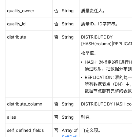
quality_owner
否
String
质量责任人。
复
合
quality_id
否
String
质量ID，ID字符串。
指
标
distribute
否
String
DISTRIBUTE BY
接
[HASH(column)|REPLICAT
口
枚举值：
维
HASH: 对指定的列进行Has
度
通过映射，把数据分布到指
接
REPLICATION: 表的每一
口
所有数据节点（DN）中，
数据节点都有完整的表数据
限
定
distribute_column
否
String
DISTRIBUTE BY HASH colu
接
口
alias
否
String
别名。
维
self_defined_fields
否
Array of
自定义项。
度
SelfDefi