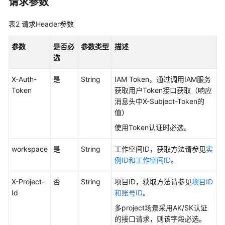
请求参数
最
佳
表2
请求Header参数
实
践
参数
是否必
参数类型
描述
选
API
参
X-Auth-
是
String
IAM Token，通过调用IAM服务
考
Token
获取用户Token接口获取（响应
消息头中X-Subject-Token的
值）
使
用
使用Token认证时必选。
前
必
workspace
是
String
工作空间ID，获取方法请参见
实
读
例ID和工作空间ID
。
API
X-Project-
否
String
项目ID，获取方法请参见
项目ID
概
Id
和账号ID
。
览
多project场景采用AK/SK认证
的接口请求，则该字段必选。