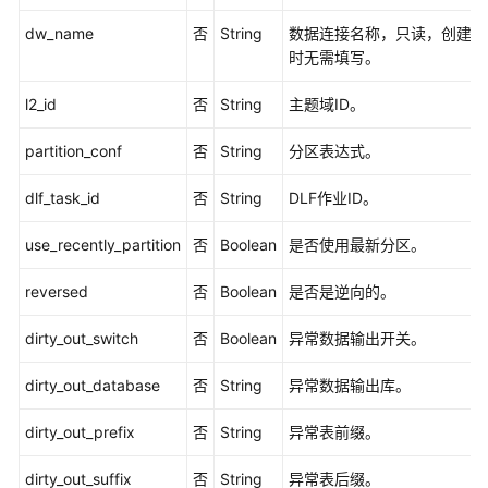
口
dw_name
否
String
数据连接名称，只读，创建和
时无需填写。
目
录
l2_id
否
String
主题域ID。
管
理
partition_conf
否
String
分区表达式。
原
dlf_task_id
否
String
DLF作业ID。
子
指
use_recently_partition
否
Boolean
是否使用最新分区。
标
接
reversed
否
Boolean
是否是逆向的。
口
dirty_out_switch
否
Boolean
异常数据输出开关。
衍
生
dirty_out_database
否
String
异常数据输出库。
指
标
dirty_out_prefix
否
String
异常表前缀。
接
口
dirty_out_suffix
否
String
异常表后缀。