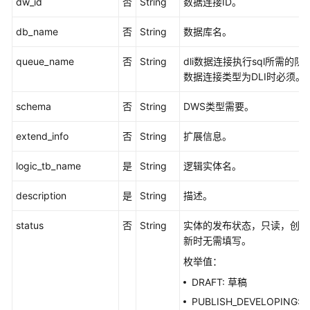
dw_id
否
String
数据连接ID。
架
构
db_name
否
String
数据库名。
接
口
queue_name
否
String
dli数据连接执行sql所需的队
数据连接类型为DLI时必须。
数
schema
否
String
DWS类型需要。
据
标
extend_info
否
String
扩展信息。
准
接
logic_tb_name
是
String
逻辑实体名。
口
description
是
String
描述。
数
据
status
否
String
实体的发布状态，只读，创建
源
新时无需填写。
接
口
枚举值：
DRAFT: 草稿
码
PUBLISH_DEVELOPING:
表