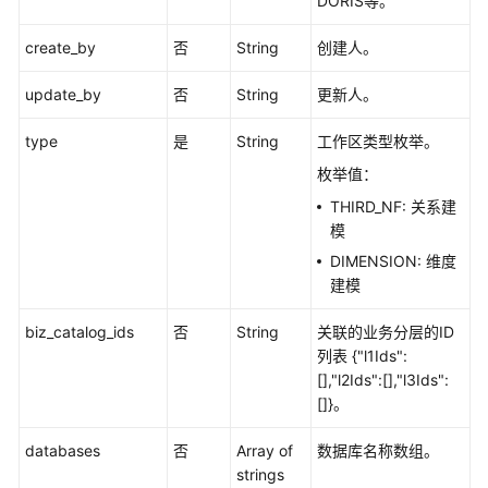
DORIS等。
模
型
create_by
否
String
创建人。
列
表
update_by
否
String
更新人。
-
ListTableModels
type
是
String
工作区类型枚举。
枚举值：
创
建
THIRD_NF: 关系建
表
模
模
DIMENSION: 维度
型
建模
-
CreateTableModel
biz_catalog_ids
否
String
关联的业务分层的ID
列表 {"l1Ids":
更
[],"l2Ids":[],"l3Ids":
新
[]}。
表
模
databases
否
Array of
数据库名称数组。
型
strings