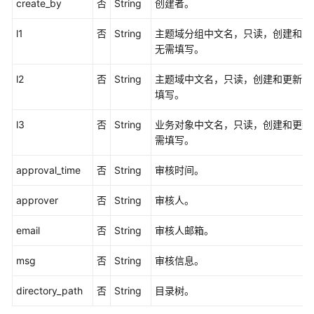
create_by
否
String
创建者。
转
l1
换
否
String
主题域分组中文名，只读，创建和更
逻
无需填写。
辑
l2
否
String
主题域中文名，只读，创建和更新时
模
填写。
型
为
l3
否
String
业务对象中文名，只读，创建和更新
物
需填写。
理
模
approval_time
否
String
审核时间。
型
-
approver
否
String
审核人。
BatchCreateDesignTableModelsFromLogic
email
否
String
审核人邮箱。
获
取
msg
否
String
审核信息。
操
作
directory_path
否
String
目录树。
结
果