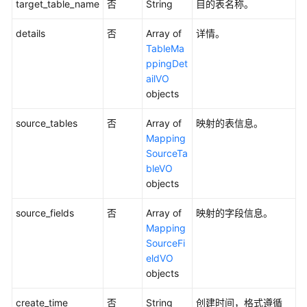
target_table_name
否
String
目的表名称。
SDK
details
否
Array of
详情。
参
TableMa
考
ppingDet
ailVO
常
objects
见
问
source_tables
否
Array of
映射的表信息。
题
Mapping
SourceTa
视
bleVO
频
objects
帮
助
source_fields
否
Array of
映射的字段信息。
Mapping
文
SourceFi
档
eldVO
下
objects
载
create_time
否
String
创建时间，格式遵循