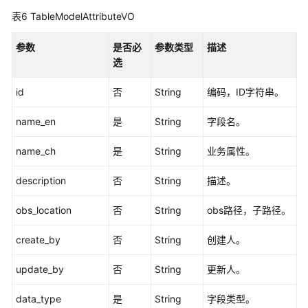
-
表6
TableModelAttributeVO
ShowDesignOperationResult
参数
是否必
参数类型
描述
导
选
入
导
id
否
String
编码，ID字符串。
出
接
name_en
是
String
字段名。
口
name_ch
是
String
业务属性。
自
description
否
String
描述。
定
义
obs_location
否
String
obs路径，子路径。
项
接
create_by
否
String
创建人。
口
update_by
否
String
更新人。
标
签
data_type
是
String
字段类型。
接