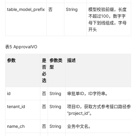
-
UpdateTableModel
table_model_prefix
否
String
模型校验前缀，长度
不超过100，数字字
删
母下划线组成，字母
除
开头
表
模
表5
ApprovalVO
型
-
参数
是
参数类
描述
DeleteTableModel
否
型
必
查
选
询
关
id
否
String
审批单ID，ID字符串。
系
-
tenant_id
否
String
项目ID，获取方式参考接口路径参数
ListRelations
“project_id”。
查
name_ch
否
String
业务中文名。
看