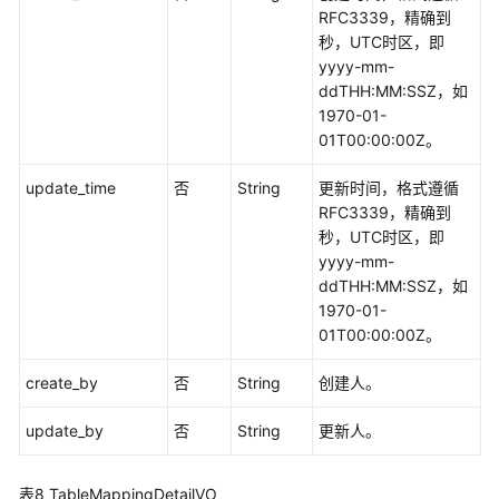
RFC3339，精确到
通
秒，UTC时区，即
用
yyyy-mm-
参
ddTHH:MM:SSZ，如
考
1970-01-
01T00:00:00Z。
产
品
update_time
否
String
更新时间，格式遵循
术
RFC3339，精确到
语
秒，UTC时区，即
yyyy-mm-
责
ddTHH:MM:SSZ，如
任
1970-01-
共
01T00:00:00Z。
担
create_by
否
String
创建人。
云
update_by
否
String
更新人。
服
务
等
表8
TableMappingDetailVO