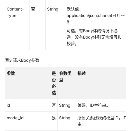
如
何
Content-
否
String
默认值：
调
Type
application/json;charset=UTF-
用
8
API
可选，有Body体的情况下必
选，没有Body体则无需填写和
数
校验。
据
集
成
表3
请求Body参数
API
参数
是
参数类
描述
数
否
型
据
必
开
选
发
API（V1）
id
否
String
编码，ID字符串。
model_id
是
String
所属关系建模的模型ID，ID
数
串。
据
开