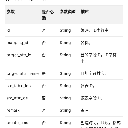
级
协
参数
是否必
参数类型
描述
议
选
（SLA）
id
否
String
编码，ID字符串。
白
皮
mapping_id
否
String
名称。
书
资
target_attr_id
否
String
目的字段ID，ID字符
源
串。
支
target_attr_name
是
String
目的字段排序。
持
区
src_table_ids
否
String
源表ID。
域
src_attr_ids
否
String
源表字段ID。
系
remark
否
String
备注。
统
权
create_time
否
String
创建时间，只读，格式
限