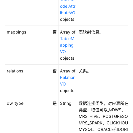
odelAttr
审
ibuteVO
批
objects
管
理
mappings
否
Array of
表映射信息。
接
TableM
口
apping
VO
主
objects
题
relations
否
Array of
关系。
管
Relation
理
VO
接
objects
口
dw_type
是
String
数据连接类型，对应表所在的
主
类型，取值可以为DWS、
题
MRS_HIVE、POSTGRESQL
层
MRS_SPARK、CLICKHOUS
级
MYSQL、ORACLE和DORIS
接