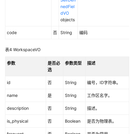
表
nedFiel
接
dVO
口
objects
事
code
否
String
编码
实
表
表4
WorkspaceVO
接
口
参数
是否必
参数类型
描述
选
汇
总
id
否
String
编号，ID字符串。
表
接
name
是
String
工作区名字。
口
description
否
String
描述。
业
务
is_physical
否
Boolean
是否为物理表。
指
标
frequent
否
Boolean
是否为常用。