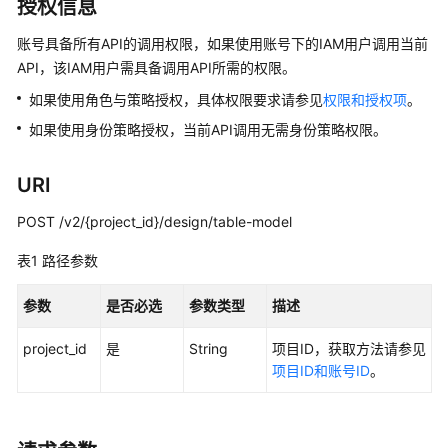
介
授权信息
绍
账号具备所有API的调用权限，如果使用账号下的IAM用户调用当前
API，该IAM用户需具备调用API所需的权限。
数
据
如果使用角色与策略授权，具体权限要求请参见
权限和授权项
。
治
如果使用身份策略授权，当前API调用无需身份策略权限。
理
方
法
URI
论
POST /v2/{project_id}/design/table-model
快
表1
路径参数
速
入
参数
是否必选
参数类型
描述
门
project_id
是
String
项目ID，获取方法请参见
用
项目ID和账号ID
。
户
指
南