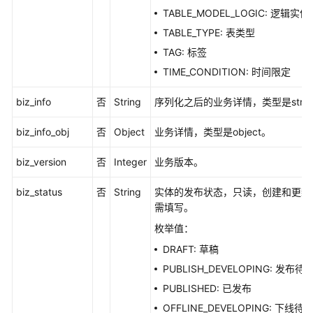
作
TABLE_MODEL_LOGIC: 逻辑实体
区
TABLE_TYPE: 表类型
-
TAG: 标签
DeleteWorkspaces
TIME_CONDITION: 时间限定
查
biz_info
询
否
String
序列化之后的业务详情，类型是strin
模
biz_info_obj
否
Object
业务详情，类型是object。
型
详
biz_version
否
Integer
业务版本。
情
-
biz_status
否
String
实体的发布状态，只读，创建和更新
ShowWorkspaceDetailById
需填写。
查
枚举值：
询
DRAFT: 草稿
目
PUBLISH_DEVELOPING: 发布待
的
表
PUBLISHED: 已发布
和
OFFLINE_DEVELOPING: 下线待