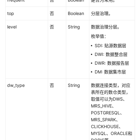
接
口
top
否
Boolean
分层治理。
版
level
否
String
数据治理分层。
本
枚举值：
信
息
SDI: 贴源数据层
接
DWI: 数据整合层
口
DWR: 数据报告层
DM: 数据集市层
关
系
dw_type
否
String
数据连接类型，对应
建
表所在的数仓类型，
模
取值可以为DWS、
接
MRS_HIVE、
口
POSTGRESQL、
MRS_SPARK、
查
CLICKHOUSE、
找
MYSQL、ORACLE和
表