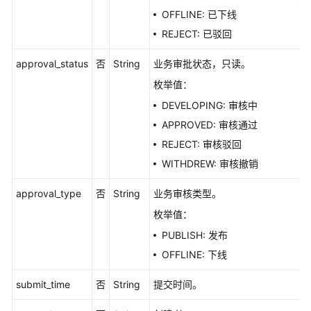
字
OFFLINE: 已下线
段
REJECT: 已驳回
(待
下
approval_status
否
String
业务审批状态，只读。
线)
-
枚举值：
SearchFieldsForRelation
DEVELOPING: 审核中
APPROVED: 审核通过
导
出
REJECT: 审核驳回
模
WITHDREW: 审核撤销
型
中
approval_type
否
String
业务审核类型。
表
枚举值：
的
PUBLISH: 发布
DDL
语
OFFLINE: 下线
句
-
submit_time
否
String
提交时间。
ExportDesignModelTableDdl