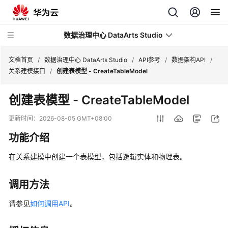
数据治理中心 DataArts Studio
文档首页
/
数据治理中心 DataArts Studio
/
API参考
/
数据架构API
/
关系建模接口
/
创建表模型 - CreateTableModel
最
创建表模型 - CreateTableModel
新
动
更新时间：
2026-08-05 GMT+08:00
态
功能介绍
服
在关系建模中创建一个表模型，包括逻辑实体和物理表。
务
公
告
调用方法
请参见
如何调用API
。
产
品