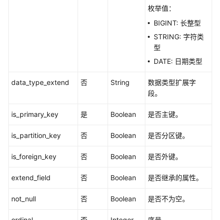
枚举值：
口
BIGINT: 长整型
质
STRING: 字符类
量
型
规
DATE: 日期类型
则
接
data_type_extend
否
String
数据类型扩展字
口
段。
数
is_primary_key
是
Boolean
是否主键。
仓
分
is_partition_key
否
Boolean
是否分区键。
层
接
is_foreign_key
否
Boolean
是否外键。
口
extend_field
否
Boolean
是否继承的属性。
预
览
not_null
否
Boolean
是否不为空。
sql
接
ordinal
否
Integer
序号。