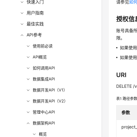
快速入门
请参见
如何
用户指南
授权信
最佳实践
账号具备所
API参考
限。
使用前必读
如果使
API概览
如果使用
如何调用API
URI
数据集成API
DELETE /v
数据开发API（V1）
表1
路径参
数据开发API（V2）
管理中心API
参数
数据架构API
project
概览