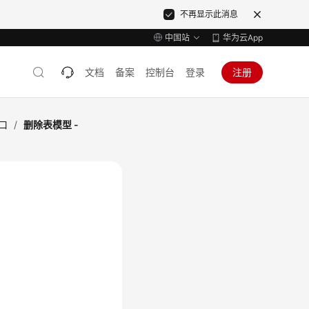
不再显示此消息
中国站
华为云App
文档
备案
控制台
登录
注册
口
/
删除表模型 -