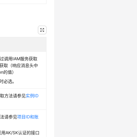
，通过调用IAM服务获取
接口获取（响应消息头中
oken的值）
证时必选。
获取方法请参见
实例ID
。
方法请参见
项目ID和账
景采用AK/SK认证的接口