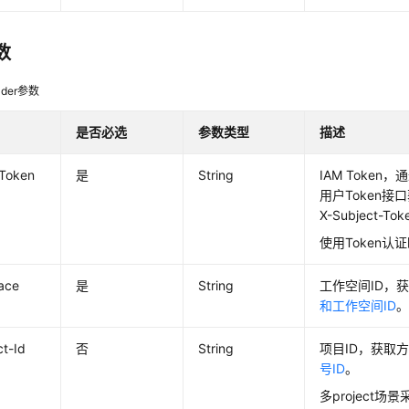
数
der参数
是否必选
参数类型
描述
-Token
是
String
IAM Token
用户Token
X-Subject-T
使用Token认
ace
是
String
工作空间ID，
和工作空间ID
ct-Id
否
String
项目ID，获取
号ID
。
多project场