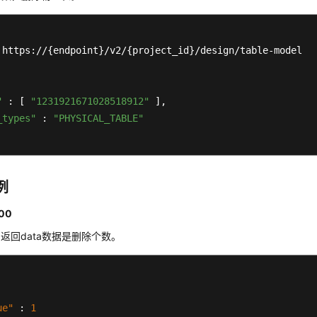
 https://{endpoint}/v2/{project_id}/design/table-model

"
 : [ 
"1231921671028518912"
 ],

_types"
 : 
"PHYSICAL_TABLE"
例
00
s，返回data数据是删除个数。
ue"
:
1