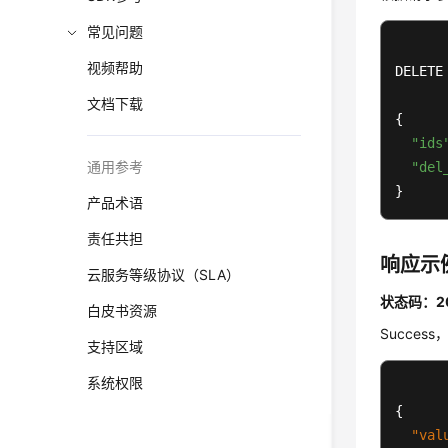
常见问题
视频帮助
DELETE
文档下载
{

"ids
通用参考
"del
}
产品术语
责任共担
响应示
云服务等级协议（SLA）
状态码：2
白皮书资源
Succes
支持区域
系统权限
{
"val