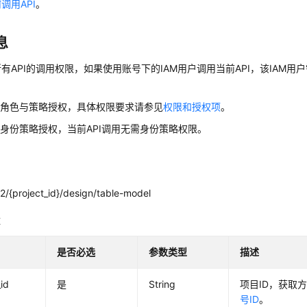
调用API
。
息
有API的调用权限，如果使用账号下的IAM用户调用当前API，该IAM用户
用角色与策略授权，具体权限要求请参见
权限和授权项
。
身份策略授权，当前API调用无需身份策略权限。
2/{project_id}/design/table-model
数
是否必选
参数类型
描述
_id
是
String
项目ID，获取
号ID
。