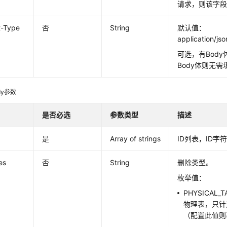
请求，则该字
t-Type
否
String
默认值：
application/js
可选，有Bod
Body体则无
dy参数
是否必选
参数类型
描述
是
Array of strings
ID列表，ID字
es
否
String
删除类型。
枚举值：
PHYSICAL
物理表，只针
（配置此值则