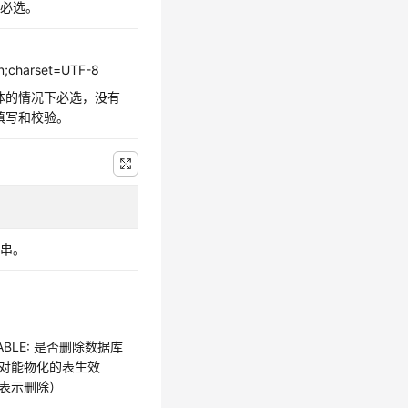
段必选。
on;charset=UTF-8
y体的情况下必选，没有
需填写和校验。
符串。
_TABLE: 是否删除数据库
对能物化的表生效
表示删除）