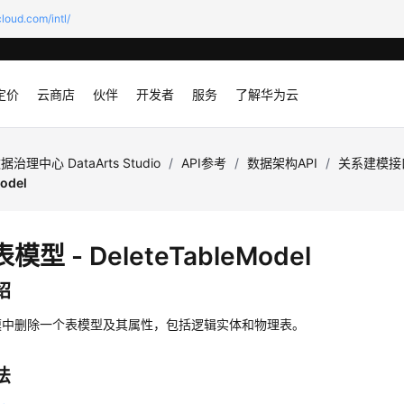
loud.com/intl/
定价
云商店
伙伴
开发者
服务
了解华为云
据治理中心 DataArts Studio
/
API参考
/
数据架构API
/
关系建模接
odel
模型 - DeleteTableModel
绍
模中删除一个表模型及其属性，包括逻辑实体和物理表。
法