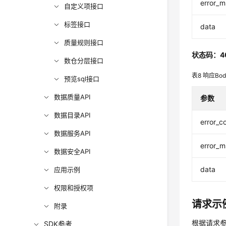
error_
自定义项接口
标签接口
data
质量规则接口
状态码：4
数仓分层接口
表8
响应Bo
预览sql接口
数据质量API
参数
数据目录API
error_c
数据服务API
error_
数据安全API
data
应用示例
权限和授权项
请求示
附录
根据请求
SDK参考