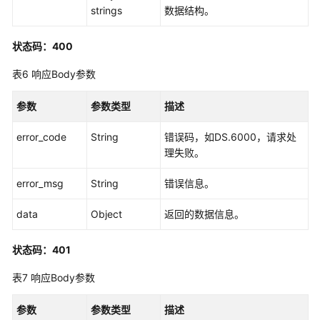
strings
数据结构。
架
构
状态码：400
接
口
表6
响应Body参数
数
参数
参数类型
描述
据
标
error_code
String
错误码，如DS.6000，请求处
准
理失败。
接
口
error_msg
String
错误信息。
数
data
Object
返回的数据信息。
据
源
状态码：401
接
口
表7
响应Body参数
码
参数
参数类型
描述
表