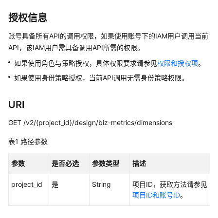
介
绍
授权信息
数
账号具备所有API的调用权限，如果使用账号下的IAM用户调用当前
据
API，该IAM用户需具备调用API所需的权限。
治
如果使用角色与策略授权，具体权限要求请参见
权限和授权项
。
理
方
如果使用身份策略授权，当前API调用无需身份策略权限。
法
论
URI
快
GET /v2/{project_id}/design/biz-metrics/dimensions
速
表1
入
路径参数
门
参数
是否必选
参数类型
描述
用
project_id
是
String
项目ID，获取方法请参见
户
项目ID和账号ID
。
指
南