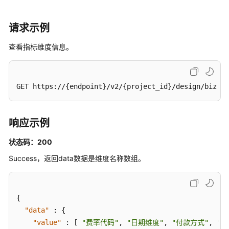
审
请求示例
批
管
查看指标维度信息。
理
接
口
GET https://{endpoint}/v2/{project_id}/design/biz-me
主
题
响应示例
管
理
状态码：200
接
口
Success，返回data数据是维度名称数组。
主
题
{
层
"data"
:
{
级
"value"
:
[
"费率代码"
,
"日期维度"
,
"付款方式"
,
"供
接