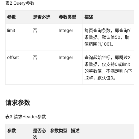
表2
Query参数
最
佳
参数
是否必选
参数类型
描述
实
践
limit
否
Integer
每页查询条数，即查询Y
条数据。默认值50，取
API
值范围[1,100]。
参
考
offset
否
Integer
查询起始坐标，即跳过X
条数据，仅支持0或limit
使
的整数倍，不满足则向下
用
取整，默认值0。
前
必
读
请求参数
API
表3
请求Header参数
概
览
参数
是否必
参数类型
描述
选