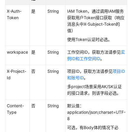
如
何
X-Auth-
是
String
IAM Token，通过调用IAM服务
调
Token
获取用户Token接口获取（响应
用
消息头中X-Subject-Token的
API
值）
使用Token认证时必选。
数
据
workspace
是
String
工作空间ID，获取方法请参见
实
集
例ID和工作空间ID
。
成
API
X-Project-
否
String
项目ID，获取方法请参见
项目ID
Id
和账号ID
。
数
据
多project场景采用AK/SK认证
开
的接口请求，则该字段必选。
发
API（V1）
Content-
否
String
默认值：
Type
application/json;charset=UTF-
8
数
据
可选，有Body体的情况下必
开