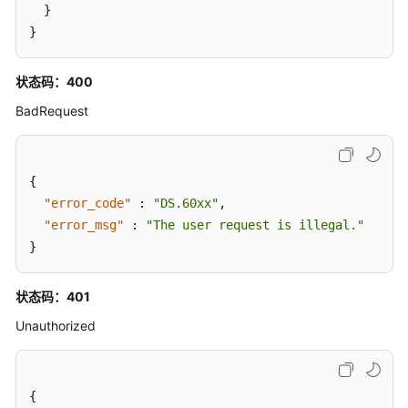
}
口
}
目
录
状态码：400
管
BadRequest
理
原
子
{
指
"error_code"
:
"DS.60xx"
,
标
"error_msg"
:
"The user request is illegal."
接
}
口
状态码：401
衍
生
Unauthorized
指
标
接
{
口