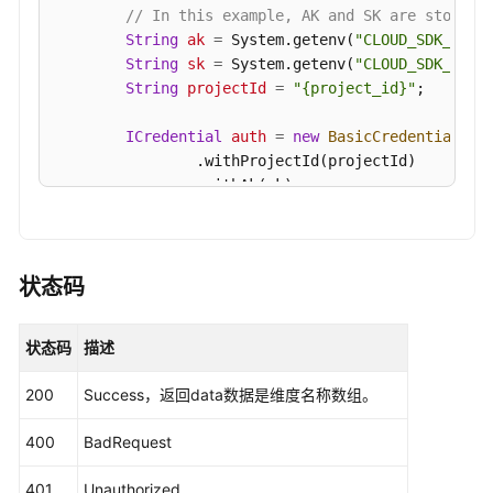
接
// In this example, AK and SK are stored 
口
String
ak
=
 System.getenv(
"CLOUD_SDK_AK"
);
String
sk
=
 System.getenv(
"CLOUD_SDK_SK"
);
查
String
projectId
=
"{project_id}"
;

询
业
ICredential
auth
=
new
BasicCredentials
()

务
                .withProjectId(projectId)

指
                .withAk(ak)

标
                .withSk(sk);

信
息
DataArtsStudioClient
client
=
 DataArtsStud
-
                .withCredential(auth)

状态码
ListBizMetrics
                .withRegion(DataArtsStudioRegion.
                .build();

状态码
描述
创
ListBizMetricDimensionsRequest
request
=
建
try
 {

200
Success，返回data数据是维度名称数组。
业
ListBizMetricDimensionsResponse
respo
务
            System.out.println(response.toString()
400
BadRequest
指
        } 
catch
 (ConnectionException e) {

标
            e.printStackTrace();

401
Unauthorized