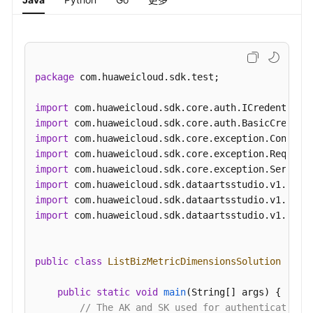
表
接
口
事
package
 com.huaweicloud.sdk.test;

实
表
import
接
import
口
import
import
汇
import
总
import
表
import
接
import
 com.huaweicloud.sdk.dataartsstudio.v1.model
口
业
public
class
ListBizMetricDimensionsSolution
 {

务
指
public
static
void
main
(String[] args)
 {

标
// The AK and SK used for authentication 