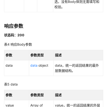
选，没有Body体则无需填写和
发
校验。
API（V2）
管
响应参数
理
中
状态码：200
心
API
表4
响应Body参数
数
参数
参数类型
描述
据
架
data
data
object
data，统一的返回结果的最外
构
层数据结构。
API
表5
data
概
览
参数
参数类型
描述
信
value
Array of
value，统一的返回结果的外层
息