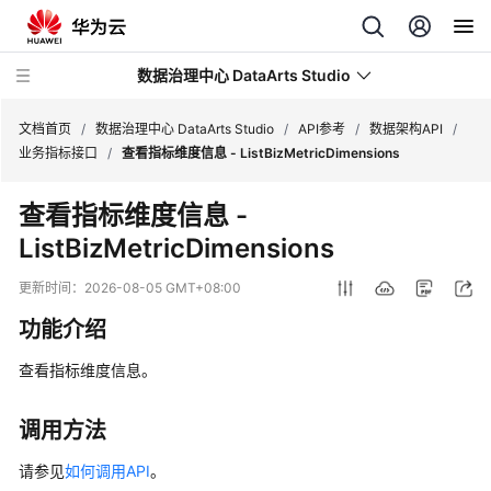
数据治理中心 DataArts Studio
文档首页
/
数据治理中心 DataArts Studio
/
API参考
/
数据架构API
/
业务指标接口
/
查看指标维度信息 - ListBizMetricDimensions
最
查看指标维度信息 -
新
ListBizMetricDimensions
动
态
更新时间：
2026-08-05 GMT+08:00
服
功能介绍
务
公
查看指标维度信息。
告
调用方法
产
品
请参见
如何调用API
。