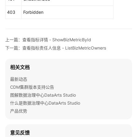
-
        } 
catch
 (RequestTimeoutException e) {

CreateBizMetric
            e.printStackTrace();

403
Forbidden
        } 
catch
 (ServiceResponseException e) {

            e.printStackTrace();

更
            System.out.println(e.getHttpStatusCode
新
            System.out.println(e.getRequestId());

业
上一篇：查看指标详情 - ShowBizMetricById
            System.out.println(e.getErrorCode());

务
下一篇：查看指标责任人信息 - ListBizMetricOwners
            System.out.println(e.getErrorMsg());

指
        }

标
    }

-
相关文档
UpdateBizMetric
最新动态
删
CDM集群版本支持公告
除
图解数据治理中心DataArts Studio
业
什么是数据治理中心DataArts Studio
务
指
产品优势
标
-
DeleteBizMetric
意见反馈