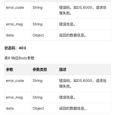
管
error_code
String
错误码，如DS.6000，请求处
理
理失败。
接
口
error_msg
String
错误信息。
流
data
Object
返回的数据信息。
程
架
状态码：403
构
接
表8
响应Body参数
口
参数
参数类型
描述
数
据
error_code
String
错误码，如DS.6000，请求处
标
理失败。
准
模
error_msg
String
错误信息。
板
接
data
Object
返回的数据信息。
口