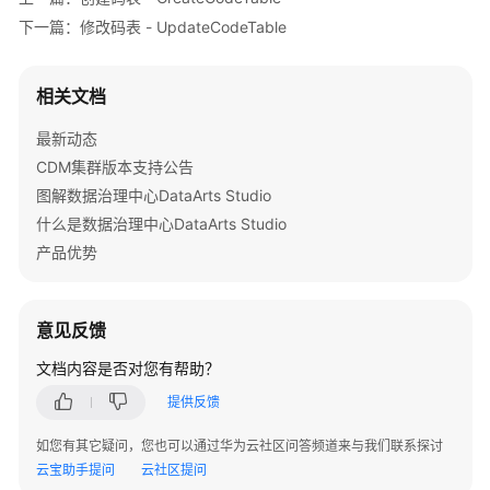
维
        } 
catch
 (RequestTimeoutException e) {

下一篇：修改码表 - UpdateCodeTable
度
            e.printStackTrace();

表
        } 
catch
 (ServiceResponseException e) {

接
            e.printStackTrace();

相关文档
口
            System.out.println(e.getHttpStatusCode
            System.out.println(e.getRequestId());

最新动态
            System.out.println(e.getErrorCode());

事
CDM集群版本支持公告
            System.out.println(e.getErrorMsg());

实
图解数据治理中心DataArts Studio
        }

表
什么是数据治理中心DataArts Studio
    }

接
口
产品优势
汇
总
意见反馈
表
文档内容是否对您有帮助？
接
口
提供反馈
如您有其它疑问，您也可以通过华为云社区问答频道来与我们联系探讨
业
云宝助手提问
云社区提问
务