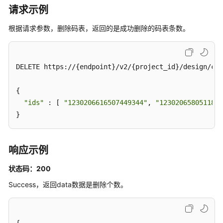
请求示例
查
看
根据请求参数，删除码表，返回的是成功删除的码表条数。
码
表
详
情
DELETE https://{endpoint}/v2/{project_id}/design/cod
-
ShowCodeTableById
{

"ids"
 : [ 
"1230206616507449344"
, 
"1230206580511875
查
}
看
码
表
响应示例
字
段
状态码：200
值
Success，返回data数据是删除个数。
-
SearchCodeTableValues
编