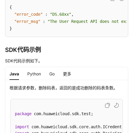
接
{
口
"error_code"
:
"DS.60xx"
,
"error_msg"
:
"The User Request API does not exist
审
}
批
管
理
SDK代码示例
接
口
SDK代码示例如下。
主
Java
Python
Go
更多
题
管
根据请求参数，删除码表，返回的是成功删除的码表条数。
理
接
口
package
 com.huaweicloud.sdk.test;

主
题
import
层