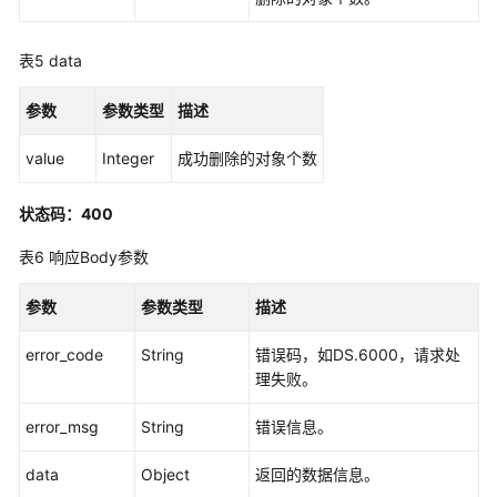
概
览
表5
data
信
参数
参数类型
描述
息
架
value
Integer
成功删除的对象个数
构
接
状态码：400
口
表6
响应Body参数
数
据
参数
参数类型
描述
标
error_code
准
String
错误码，如DS.6000，请求处
接
理失败。
口
error_msg
String
错误信息。
数
data
Object
返回的数据信息。
据