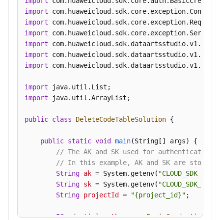
import
级
import
接
import
口
import
import
目
import
录
import
 com.huaweicloud.sdk.dataartsstudio.v1.model
管
理
import
import
 java.util.ArrayList;

原
子
public
class
DeleteCodeTableSolution
 {

指
标
public
static
void
main
(String[] args)
 {

接
// The AK and SK used for authentication 
口
// In this example, AK and SK are stored 
String
ak
=
 System.getenv(
"CLOUD_SDK_AK"
);
衍
String
sk
=
 System.getenv(
"CLOUD_SDK_SK"
);
生
String
projectId
=
"{project_id}"
;

指
标
ICredential
auth
=
new
BasicCredentials
()
