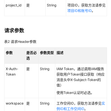
project_id
是
String
项目ID，获取方法请参见
用
项目ID和账号ID
。
户
指
南
请求参数
最
佳
表2
请求Header参数
实
践
参数
是否必
参数类型
描述
选
API
参
X-Auth-
是
String
IAM Token，通过调用IAM服务
考
Token
获取用户Token接口获取（响应
消息头中X-Subject-Token的
值）
使
用
使用Token认证时必选。
前
必
workspace
是
String
工作空间ID，获取方法请参见
实
读
例ID和工作空间ID
。