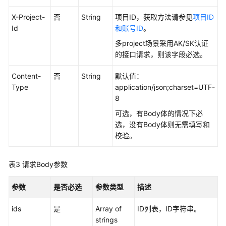
API
X-Project-
否
String
项目ID，获取方法请参见
项目ID
概
Id
和账号ID
。
览
多project场景采用AK/SK认证
的接口请求，则该字段必选。
如
何
Content-
否
String
默认值：
调
Type
application/json;charset=UTF-
用
8
API
可选，有Body体的情况下必
选，没有Body体则无需填写和
数
校验。
据
集
成
表3
请求Body参数
API
参数
是否必选
参数类型
描述
数
据
ids
是
Array of
ID列表，ID字符串。
开
strings