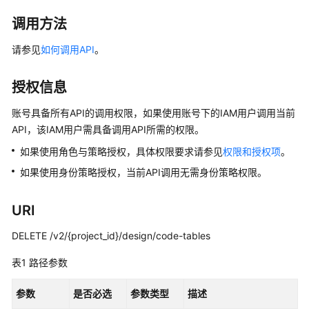
公
告
调用方法
请参见
如何调用API
。
产
品
介
授权信息
绍
账号具备所有API的调用权限，如果使用账号下的IAM用户调用当前
API，该IAM用户需具备调用API所需的权限。
数
据
如果使用角色与策略授权，具体权限要求请参见
权限和授权项
。
治
如果使用身份策略授权，当前API调用无需身份策略权限。
理
方
法
URI
论
DELETE /v2/{project_id}/design/code-tables
快
表1
路径参数
速
入
参数
是否必选
参数类型
描述
门