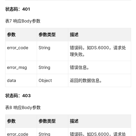
源
接
状态码：401
口
表7
响应Body参数
码
参数
参数类型
描述
表
管
error_code
String
错误码，如DS.6000，请求处
理
理失败。
接
口
error_msg
String
错误信息。
查
data
Object
返回的数据信息。
询
码
状态码：403
表
列
表8
响应Body参数
表
-
参数
参数类型
描述
SearchCodeTables
error_code
String
错误码，如DS.6000，请求处