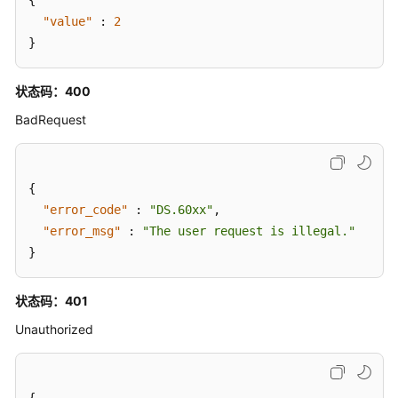
{
辑
"value"
:
2
码
}
表
字
状态码：400
段
值
BadRequest
-
UpdateCodeTableValues
{
码
"error_code"
:
"DS.60xx"
,
表
"error_msg"
:
"The user request is illegal."
逆
}
向
结
果
状态码：401
查
Unauthorized
询
-
CheckDesignCodeTableStatus