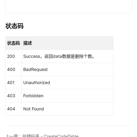
接
                .withProjectId(projectId)

口
                .withAk(ak)

                .withSk(sk);

复
状态码
合
DataArtsStudioClient
client
=
 DataArtsStud
指
                .withCredential(auth)

状态码
描述
标
                .withRegion(DataArtsStudioRegion.
接
                .build();

200
Success，返回data数据是删除个数。
口
DeleteCodeTableRequest
request
=
new
Dele
IdsParam
body
=
new
IdsParam
();

400
BadRequest
维
        List<String> listbodyIds = 
new
ArrayList
<>
度
        listbodyIds.add(
"1230206616507449344"
);

401
Unauthorized
接
        listbodyIds.add(
"1230206580511875072"
);

口
        body.withIds(listbodyIds);

403
Forbidden
        request.withBody(body);

限
try
 {

404
Not Found
定
DeleteCodeTableResponse
response
=
 cl
接
            System.out.println(response.toString()
口
        } 
catch
 (ConnectionException e) {

            e.printStackTrace();

上一篇：创建码表 - CreateCodeTable