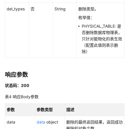
发
API（V1）
del_types
否
String
删除类型。
枚举值：
数
PHYSICAL_TABLE: 是
据
否删除数据库物理表，
开
只针对能物化的表生效
发
（配置此值则表示删
API（V2）
除）
管
理
中
响应参数
心
状态码：200
API
表4
响应Body参数
数
据
参数
参数类型
描述
架
构
data
data
object
删除的最终返回结果，返回成功
API
删除的对象个数。