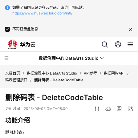
如需了解国际站更多云产品，请访问国际站。
https://www.huaweicloud.com/intl/
不再显示此消息
数据治理中心 DataArts Studio
文档首页
/
数据治理中心 DataArts Studio
/
API参考
/
数据架构API
/
码表管理接口
/
删除码表 - DeleteCodeTable
最
删除码表 - DeleteCodeTable
新
动
更新时间：
2026-08-05 GMT+08:00
态
功能介绍
服
删除码表。
务