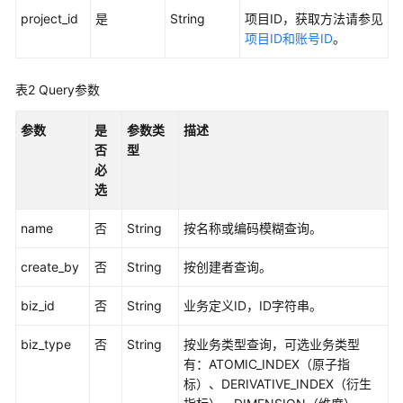
project_id
是
String
项目ID，获取方法请参见
用
项目ID和账号ID
。
户
指
南
表2
Query参数
最
参数
是
参数类
描述
佳
否
型
实
必
践
选
name
否
String
按名称或编码模糊查询。
API
参
create_by
否
String
按创建者查询。
考
biz_id
否
String
业务定义ID，ID字符串。
使
用
biz_type
否
String
按业务类型查询，可选业务类型
前
有：ATOMIC_INDEX（原子指
必
标）、DERIVATIVE_INDEX（衍生
读