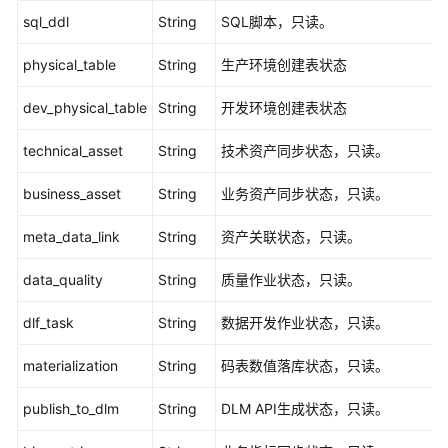
息
sql_ddl
String
SQL脚本，只读。
-
SearchVersions
physical_table
String
生产环境创建表状态
比
dev_physical_table
String
开发环境创建表状态
较
版
technical_asset
String
技术资产同步状态，只读。
本
business_asset
信
String
业务资产同步状态，只读。
息
meta_data_link
String
资产关联状态，只读。
-
CompareDesignVersions
data_quality
String
质量作业状态，只读。
关
dlf_task
String
数据开发作业状态，只读。
系
建
materialization
String
码表数值落库状态，只读。
模
接
publish_to_dlm
String
DLM API生成状态，只读。
口