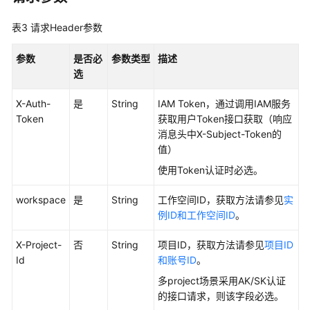
概
表3
请求Header参数
览
参数
是否必
参数类型
描述
信
选
息
架
X-Auth-
是
String
IAM Token，通过调用IAM服务
构
Token
获取用户Token接口获取（响应
接
消息头中X-Subject-Token的
口
值）
使用Token认证时必选。
数
据
workspace
是
String
工作空间ID，获取方法请参见
实
标
例ID和工作空间ID
。
准
接
X-Project-
否
String
项目ID，获取方法请参见
项目ID
口
Id
和账号ID
。
多project场景采用AK/SK认证
数
的接口请求，则该字段必选。
据