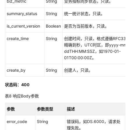
biz_metric
String
业务指标同步状态，只读。
导
入
summary_status
String
统一统计状态，只读。
导
出
is_current_version
Boolean
是否为当前版本，只读。
接
口
create_time
String
创建时间，只读，格式遵循RFC333
精确到秒，UTC时区，即yyyy-mm-
自
ddTHH:MM:SSZ，如1970-01-
定
01T00:00:00Z。
义
项
create_by
String
创建人，只读。
接
口
状态码：400
标
表8
响应Body参数
签
接
参数
参数类型
描述
口
error_code
String
错误码，如DS.6000，请求处
质
理失败。