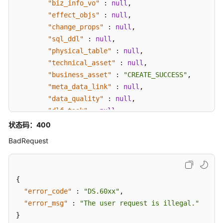
考
"biz_info_vo"
:
null
,
"effect_objs"
:
null
,
常
"change_props"
:
null
,
见
"sql_ddl"
:
null
,
问
"physical_table"
:
null
,
题
"technical_asset"
:
null
,
"business_asset"
:
"CREATE_SUCCESS"
,
视
"meta_data_link"
:
null
,
频
"data_quality"
:
null
,
帮
"dlf_task"
:
null
,
助
"materialization"
:
null
,
状态码：400
"publish_to_dlm"
:
null
,
文
BadRequest
"biz_metric"
:
"CREATE_SUCCESS"
,
档
"summary_status"
:
"SUMMARY_SUCCESS"
,
下
载
"is_current_version"
:
true
,
{
"create_time"
:
"2024-01-15T20:27:37+08:00"
,
"error_code"
:
"DS.60xx"
,
"create_by"
:
"test_user"
通
"error_msg"
:
"The user request is illegal."
}
]
用
}
}