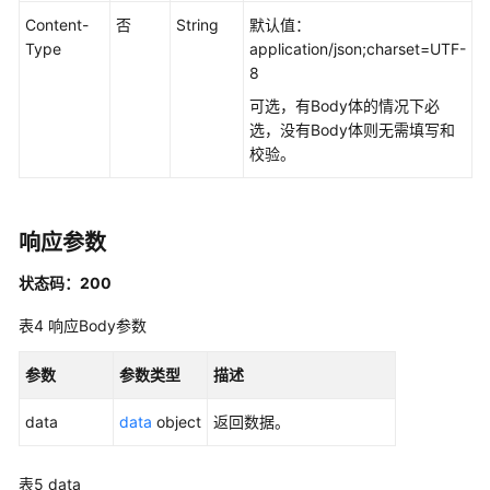
源
Content-
否
String
默认值：
接
Type
application/json;charset=UTF-
口
8
码
可选，有Body体的情况下必
表
选，没有Body体则无需填写和
管
校验。
理
接
口
响应参数
流
状态码：200
程
架
表4
响应Body参数
构
接
参数
参数类型
描述
口
data
data
object
返回数据。
数
据
表5
data