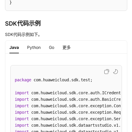
}
白
皮
SDK代码示例
书
资
SDK代码示例如下。
源
Java
Python
Go
更多
支
持
区
域
package
 com.huaweicloud.sdk.test;

系
统
import
权
import
限
import
import
import
import
import