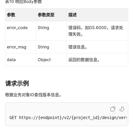
表10
响应Body参数
据
质
参数
参数类型
描述
量
API
error_code
String
错误码，如DS.6000，请求处
理失败。
数
据
error_msg
String
错误信息。
目
录
data
Object
返回的数据信息。
API
数
据
请求示例
服
根据业务对象ID查找版本信息。
务
API
数
GET https://{endpoint}/v2/{project_id}/design/versio
据
安