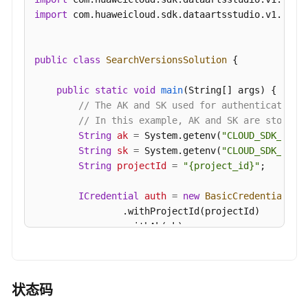
import
 com.huaweicloud.sdk.dataartsstudio.v1.model
public
class
SearchVersionsSolution
 {

public
static
void
main
(String[] args)
 {

// The AK and SK used for authentication 
// In this example, AK and SK are stored 
String
ak
=
 System.getenv(
"CLOUD_SDK_AK"
);
String
sk
=
 System.getenv(
"CLOUD_SDK_SK"
);
String
projectId
=
"{project_id}"
;

ICredential
auth
=
new
BasicCredentials
()

                .withProjectId(projectId)

                .withAk(ak)

                .withSk(sk);

DataArtsStudioClient
client
=
 DataArtsStud
                .withCredential(auth)

状态码
                .withRegion(DataArtsStudioRegion.