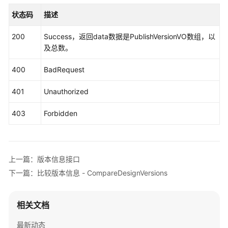
                .build();

状态码
描述
SearchVersionsRequest
request
=
new
Searc
try
 {

200
Success，返回data数据是PublishVersionVO数组，以
SearchVersionsResponse
response
=
 cli
及总数。
            System.out.println(response.toString()
        } 
catch
 (ConnectionException e) {

400
BadRequest
            e.printStackTrace();

        } 
catch
 (RequestTimeoutException e) {

401
Unauthorized
            e.printStackTrace();

        } 
catch
 (ServiceResponseException e) {

403
Forbidden
            e.printStackTrace();

            System.out.println(e.getHttpStatusCode
            System.out.println(e.getRequestId());

            System.out.println(e.getErrorCode());

上一篇：版本信息接口
            System.out.println(e.getErrorMsg());

下一篇：比较版本信息 - CompareDesignVersions
        }

    }

相关文档
最新动态