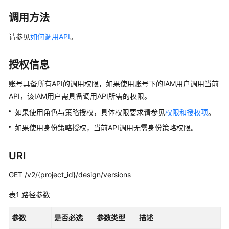
公
告
调用方法
请参见
如何调用API
。
产
品
介
授权信息
绍
账号具备所有API的调用权限，如果使用账号下的IAM用户调用当前
API，该IAM用户需具备调用API所需的权限。
数
据
如果使用角色与策略授权，具体权限要求请参见
权限和授权项
。
治
如果使用身份策略授权，当前API调用无需身份策略权限。
理
方
法
URI
论
GET /v2/{project_id}/design/versions
快
表1
路径参数
速
入
参数
是否必选
参数类型
描述
门