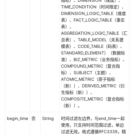
指标）、DIMENSION（维度）、
TIME_CONDITION（时间限定）、
API
DIMENSION_LOGIC_TABLE（维度
概
表）、FACT_LOGIC_TABLE（事实
览
表）、
AGGREGATION_LOGIC_TABLE（汇
如
总表）、TABLE_MODEL（关系建
何
模表）、CODE_TABLE（码表）、
调
STANDARD_ELEMENT）（数据标
用
准）、BIZ_METRIC（业务指标）、
API
COMPOUND_METRIC（复合指
标）、SUBJECT（主题）、
数
ATOMIC_METRIC（原子指标
据
（新））、DERIVED_METRIC（衍
集
生指标（新））、
成
COMPOSITE_METRIC（复合指标
API
（新））。
数
begin_time
否
String
时间过滤左边界，与end_time一起
据
使用，只支持时间范围过滤，单边
开
过滤无效。格式遵循RFC3339，精