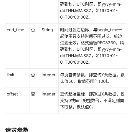
发
确到秒，UTC时区，即yyyy-mm-
API（V1）
ddTHH:MM:SSZ，如1970-01-
01T00:00:00Z。
数
据
end_time
否
String
时间过滤右边界，与begin_time一
开
起使用只支持时间范围过滤，单边
发
过滤无效。格式遵循RFC3339，精
API（V2）
确到秒，UTC时区，即yyyy-mm-
ddTHH:MM:SSZ，如1970-01-
管
01T00:00:00Z。
理
limit
中
否
Integer
每页查询条数，即查询Y条数据。默
心
认值50，取值范围[1,100]。
API
offset
否
Integer
查询起始坐标，即跳过X条数据，仅
支持0或limit的整数倍，不满足则向
数
下取整，默认值0。
据
架
构
API
请求参数