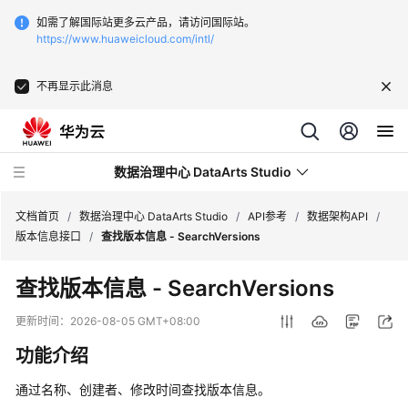
如需了解国际站更多云产品，请访问国际站。
https://www.huaweicloud.com/intl/
不再显示此消息
数据治理中心 DataArts Studio
文档首页
/
数据治理中心 DataArts Studio
/
API参考
/
数据架构API
/
版本信息接口
/
查找版本信息 - SearchVersions
最
查找版本信息 - SearchVersions
新
动
更新时间：
2026-08-05 GMT+08:00
态
功能介绍
服
通过名称、创建者、修改时间查找版本信息。
务