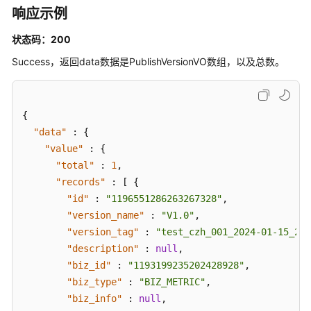
全
响应示例
API
状态码：200
应
Success，返回data数据是PublishVersionVO数组，以及总数。
用
示
例
{
权
"data"
:
{
限
"value"
:
{
和
"total"
:
1
,
授
"records"
:
[
{
权
"id"
:
"1196551286263267328"
,
项
"version_name"
:
"V1.0"
,
"version_tag"
:
"test_czh_001_2024-01-15_20-
附
"description"
:
null
,
录
"biz_id"
:
"1193199235202428928"
,
"biz_type"
:
"BIZ_METRIC"
,
SDK
"biz_info"
:
null
,
参