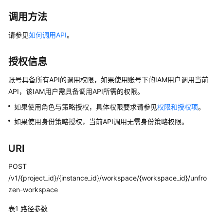
公
告
调用方法
请参见
如何调用API
。
产
品
介
授权信息
绍
账号具备所有API的调用权限，如果使用账号下的IAM用户调用当前
API，该IAM用户需具备调用API所需的权限。
数
据
如果使用角色与策略授权，具体权限要求请参见
权限和授权项
。
治
如果使用身份策略授权，当前API调用无需身份策略权限。
理
方
法
URI
论
POST
/v1/{project_id}/{instance_id}/workspace/{workspace_id}/unfro
快
速
zen-workspace
入
表1
路径参数
门