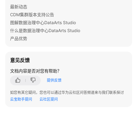
最新动态
间
信
CDM集群版本支持公告
息
图解数据治理中心DataArts Studio
-
什么是数据治理中心DataArts Studio
ShowWorkSpace
产品优势
冻
结
意见反馈
工
作
文档内容是否对您有帮助？
空
提供反馈
间
-
如您有其它疑问，您也可以通过华为云社区问答频道来与我们联系探讨
FreezeWorkspace
云宝助手提问
云社区提问
解
冻
工
作
空