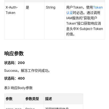
X-Auth-
是
String
用户Token，使用
Token
API
Token
认证
时必选。通过调用
概
IAM服务的“获取用户
览
Token”接口获取响应消
息头中X-Subject-Token
如
的值。
何
调
用
API
响应参数
数
状态码：200
据
Success，解冻工作空间成功。
集
状态码：400
成
API
表3
响应Body参数
数
参数
参数类型
描述
据
开