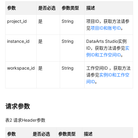
参数
是否必选
参数类型
描述
用
户
project_id
是
String
项目ID，获取方法请参
指
见
项目ID和账号ID
。
南
instance_id
是
String
DataArts Studio实例
最
ID，获取方法请参见
实
佳
例ID和工作空间ID
。
实
践
workspace_id
是
String
工作空间ID ，获取方法
请参见
实例ID和工作空
API
间ID
。
参
考
请求参数
使
用
表2
请求Header参数
前
必
读
参数
是否必选
参数类型
描述