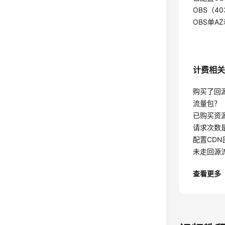
OBS（403
OBS单A
计费相
购买了回
流量包？
已购买资
请求次数
配置CD
未走回源
查看更多