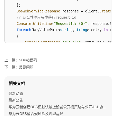
指
    };

南
ObsWebServiceResponse
 response = client.
CreateBu
// 从公共响应头中获取request-id
权
Console
.
WriteLine
(
"RequestId: {0}"
, response.
Req
限
foreach
(
KeyValuePair<
string
,
string
> entry 
in
 res
配
    {

置
Console
.
WriteLine
(
"{0}:{1}"
, entry.
Key
, entr
指
南
    }

上一篇：SDK错误码
工
catch
 (
ObsException
 ex)

具
下一篇：常见问题
{

指
Console
.
WriteLine
(
"ErrorCode: {0}"
, ex.
ErrorCode
南
Console
.
WriteLine
(
"ErrorMessage: {0}"
, ex.
ErrorM
相关文档
}
最
最新动态
佳
最新公告
实
践
华为云新创建OBS桶默认禁止设置公开桶策略与公开ACL功能通知
华为云OBS桶合规风险及治理建议