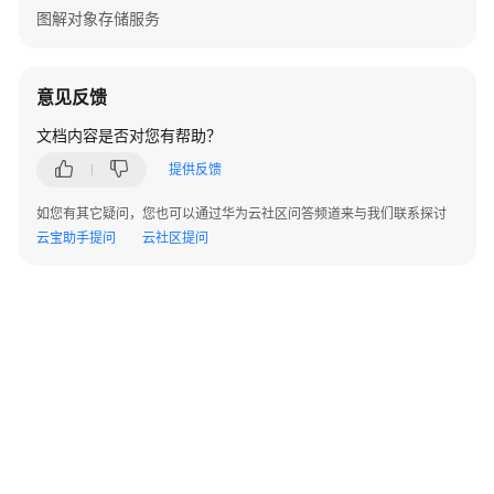
API
图解对象存储服务
参
考
意见反馈
SDK
参
文档内容是否对您有帮助？
考
提供反馈
SDK
如您有其它疑问，您也可以通过华为云社区问答频道来与我们联系探讨
概
云宝助手提问
云社区提问
述
Java
Python
C
Go