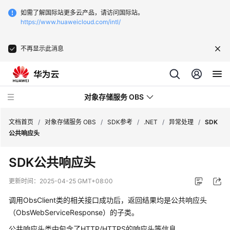
如需了解国际站更多云产品，请访问国际站。
https://www.huaweicloud.com/intl/
不再显示此消息
对象存储服务 OBS
文档首页
/
对象存储服务 OBS
/
SDK参考
/
.NET
/
异常处理
/
SDK
公共响应头
最
SDK公共响应头
新
动
更新时间：
2025-04-25 GMT+08:00
态
调用ObsClient类的相关接口成功后，返回结果均是公共响应头
服
（ObsWebServiceResponse）的子类。
务
公共响应头类中包含了HTTP/HTTPS的响应头等信息。