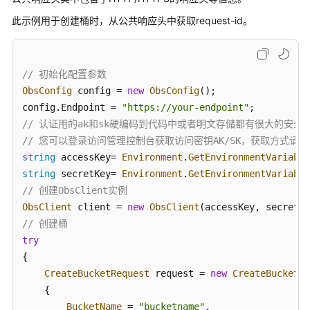
公
此示例用于创建桶时，从公共响应头中获取request-id。
告
产
品
// 初始化配置参数
介
ObsConfig
 config = 
new
ObsConfig
();

绍
config.
Endpoint
 = 
"https://your-endpoint"
// 认证用的ak和sk硬编码到代码中或者明文存储都有很大的安全风
计
// 您可以登录访问管理控制台获取访问密钥AK/SK，获取方式请参见https://s
费
string
 accessKey= 
Environment
.
GetEnvironmentVariable
说
string
 secretKey= 
Environment
.
GetEnvironmentVariable
明
// 创建ObsClient实例
ObsClient
 client = 
new
ObsClient
快
速
// 创建桶
入
try
门
{

CreateBucketRequest
 request = 
new
CreateBucketRe
用
    {

户
BucketName
 = 
"bucketname"
,
